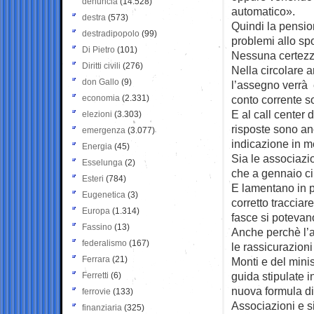
denuncia
(14.528)
automatico».
destra
(573)
Quindi la pensio
destradipopolo
(99)
problemi allo spo
Di Pietro
(101)
Nessuna certezz
Diritti civili
(276)
Nella circolare a
don Gallo
(9)
l’assegno verrà 
economia
(2.331)
conto corrente s
E al call center 
elezioni
(3.303)
risposte sono a
emergenza
(3.077)
indicazione in m
Energia
(45)
Sia le associazio
Esselunga
(2)
che a gennaio ci
Esteri
(784)
E lamentano in p
Eugenetica
(3)
corretto traccia
Europa
(1.314)
fasce si potevan
Fassino
(13)
Anche perchè l’ap
federalismo
(167)
le rassicurazion
Ferrara
(21)
Monti e del minis
guida stipulate 
Ferretti
(6)
nuova formula di
ferrovie
(133)
Associazioni e si
finanziaria
(325)