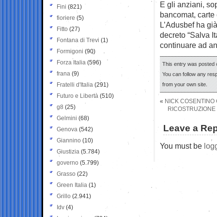
E gli anziani, so
Fini
(821)
bancomat, carte d
fioriere
(5)
L’Adusbef ha già 
Fitto
(27)
decreto “Salva It
Fontana di Trevi
(1)
continuare ad and
Formigoni
(90)
Forza Italia
(596)
This entry was posted o
frana
(9)
You can follow any res
Fratelli d'Italia
(291)
from your own site.
Futuro e Libertà
(510)
«
NICK COSENTINO
g8
(25)
RICOSTRUZIONE D
Gelmini
(68)
Leave a Rep
Genova
(542)
Giannino
(10)
You must be
log
Giustizia
(5.784)
governo
(5.799)
Grasso
(22)
Green Italia
(1)
Grillo
(2.941)
Idv
(4)