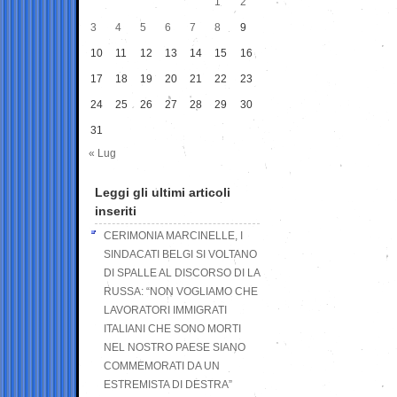
1
2
3
4
5
6
7
8
9
10
11
12
13
14
15
16
17
18
19
20
21
22
23
24
25
26
27
28
29
30
31
« Lug
Leggi gli ultimi articoli
inseriti
CERIMONIA MARCINELLE, I
SINDACATI BELGI SI VOLTANO
DI SPALLE AL DISCORSO DI LA
RUSSA: “NON VOGLIAMO CHE
LAVORATORI IMMIGRATI
ITALIANI CHE SONO MORTI
NEL NOSTRO PAESE SIANO
COMMEMORATI DA UN
ESTREMISTA DI DESTRA”