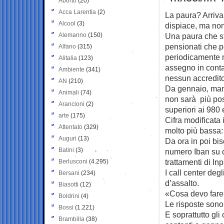
Aborto
(20)
Acca Larentia
(2)
La paura? Arrivar
Alcool
(3)
dispiace, ma
non
Alemanno
(150)
Una paura che st
pensionati che p
Alfano
(315)
periodicamente r
Alitalia
(123)
assegno in conta
Ambiente
(341)
nessun accredito
AN
(210)
Da gennaio, man
Animali
(74)
non sarà più poss
Arancioni
(2)
superiori ai 980 
arte
(175)
Cifra modificata 
Attentato
(329)
molto più bassa:
Auguri
(13)
Da ora in poi bi
Batini
(3)
numero Iban su cu
trattamenti di In
Berlusconi
(4.295)
I call center degl
Bersani
(234)
d’assalto.
Biasotti
(12)
«Cosa devo fare
Boldrini
(4)
Le risposte sono
Bossi
(1.221)
E soprattutto gli
Brambilla
(38)