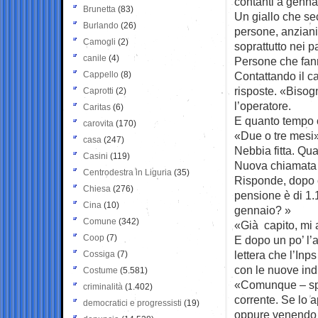
contanti a genna
Brunetta
(83)
Un giallo che sec
Burlando
(26)
persone, anziani,
Camogli
(2)
soprattutto nei p
canile
(4)
Persone che fann
Cappello
(8)
Contattando il ca
risposte. «Bisog
Caprotti
(2)
l’operatore.
Caritas
(6)
E quanto tempo c
carovita
(170)
«Due o tre mesi»
casa
(247)
Nebbia fitta. Qu
Casini
(119)
Nuova chiamata a
Centrodestra in Liguria
(35)
Risponde, dopo c
Chiesa
(276)
pensione è di 1.
Cina
(10)
gennaio? »
Comune
(342)
«Già capito, mi as
Coop
(7)
E dopo un po’ l’
lettera che l’Inp
Cossiga
(7)
con le nuove ind
Costume
(5.581)
«Comunque – spie
criminalità
(1.402)
corrente. Se lo 
democratici e progressisti
(19)
oppure venendo di