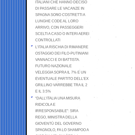
ITALIANI CHE HANNO DECISO
DI PASSARE LE VACANZE IN
SPAGNA SONO COSTRETTI A
LUNGHE CODE AL LORO
ARRIVO, CON PASSEGGERI
SCELTI A CASO O INTERI AEREI
CONTROLLATI
L’ITALIA RISCHIA DI RIMANERE
OSTAGGIO DEI FILO-PUTINIANI
VANNACCI E DI BATTISTA.
FUTURO NAZIONALE
VELEGGIA SOPRA IL 7% E UN
EVENTUALE PARTITO DELL’EX
GRILLINO VARREBBE TRA IL 2
E IL 3.5%
“DALL’ITALIA UNA MISURA
RIDICOLA E
IRRESPONSABILE”: SIRA
REGO, MINISTRA DELLA
GIOVENTÙ DEL GOVERNO
SPAGNOLO, FA LO SHAMPOO A