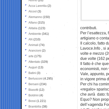
Aborto
(20)
Acca Larentia
(2)
Alcool
(3)
Alemanno
(150)
Alfano
(315)
contributi.
Alitalia
(123)
Per l’esattezza, 
Ambiente
(341)
artigiano o con
AN
(210)
Il calcolo, fatto
Animali
(74)
Lavoce.Info , si 
Arancioni
(2)
volte e mezzo (26
arte
(175)
due volte (162 pe
Attentato
(329)
Il fatto è che qu
Auguri
(13)
economisti, non v
Batini
(3)
Vale, appunto, p
in vigore prima d
Berlusconi
(4.295)
Per chi ha cominc
Bersani
(234)
«regalo» sparis
Biasotti
(12)
che avrà dato: f
Boldrini
(4)
Equo? Non propri
Bossi
(1.221)
dell’«agenda For
Brambilla
(38)