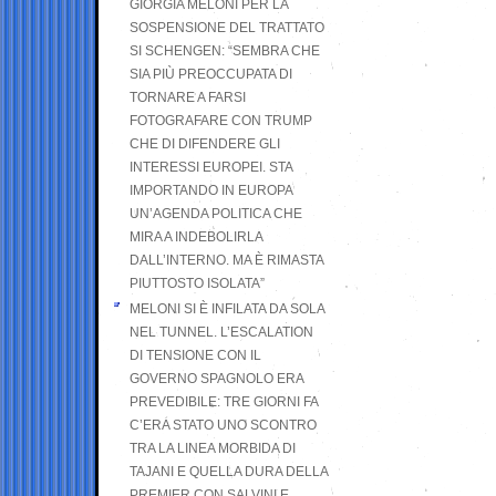
GIORGIA MELONI PER LA
SOSPENSIONE DEL TRATTATO
SI SCHENGEN: “SEMBRA CHE
SIA PIÙ PREOCCUPATA DI
TORNARE A FARSI
FOTOGRAFARE CON TRUMP
CHE DI DIFENDERE GLI
INTERESSI EUROPEI. STA
IMPORTANDO IN EUROPA
UN’AGENDA POLITICA CHE
MIRA A INDEBOLIRLA
DALL’INTERNO. MA È RIMASTA
PIUTTOSTO ISOLATA”
MELONI SI È INFILATA DA SOLA
NEL TUNNEL. L’ESCALATION
DI TENSIONE CON IL
GOVERNO SPAGNOLO ERA
PREVEDIBILE: TRE GIORNI FA
C’ERA STATO UNO SCONTRO
TRA LA LINEA MORBIDA DI
TAJANI E QUELLA DURA DELLA
PREMIER CON SALVINI E