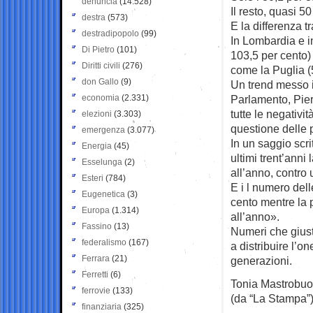
denuncia
(14.528)
Il resto, quasi 50
destra
(573)
E la differenza t
destradipopolo
(99)
In Lombardia e in
Di Pietro
(101)
103,5 per cento)
Diritti civili
(276)
come la Puglia (
don Gallo
(9)
Un trend messo i
economia
(2.331)
Parlamento, Pie
tutte le negativi
elezioni
(3.303)
questione delle p
emergenza
(3.077)
In un saggio scrit
Energia
(45)
ultimi trent’ann
Esselunga
(2)
all’anno, contro 
Esteri
(784)
E i l numero del
Eugenetica
(3)
cento mentre la 
Europa
(1.314)
all’anno».
Fassino
(13)
Numeri che giust
federalismo
(167)
a distribuire l’o
Ferrara
(21)
generazioni.
Ferretti
(6)
Tonia Mastrobuo
ferrovie
(133)
(da “La Stampa”
finanziaria
(325)