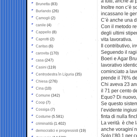
a tutti, anche ai 
Brunetta
(83)
Inoltre non c’è 
Burlando
(26)
incassano le gen
Camogli
(2)
C’è anche una dif
canile
(4)
Con il metodo re
Cappello
(8)
degli ultimi stipe
vita lavorativa.
Caprotti
(2)
Il contributivo, 
Caritas
(6)
Seguendo il ragi
carovita
(170)
Boeri e Agar Bru
casa
(247)
lavorativo identi
Casini
(119)
cominciato a lav
Centrodestra in Liguria
(35)
prende il 76% de
Chiesa
(276)
Chi aveva 23 an
Cina
(10)
il 71 per cento d
Comune
(342)
Equo? Di nuovo, 
Coop
(7)
Se questo sistema
l’evidente ingius
Cossiga
(7)
finta di nulla fi
Costume
(5.581)
La verità è che l
criminalità
(1.402)
anche voragini ne
democratici e progressisti
(19)
Solo l’80,1 per c