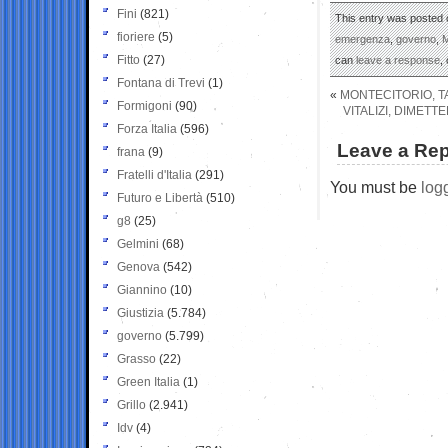
Fini
(821)
This entry was posted o
fioriere
(5)
emergenza
,
governo
,
M
Fitto
(27)
can
leave a response
,
Fontana di Trevi
(1)
«
MONTECITORIO, TA
Formigoni
(90)
VITALIZI, DIMETT
Forza Italia
(596)
Leave a Rep
frana
(9)
Fratelli d'Italia
(291)
You must be
log
Futuro e Libertà
(510)
g8
(25)
Gelmini
(68)
Genova
(542)
Giannino
(10)
Giustizia
(5.784)
governo
(5.799)
Grasso
(22)
Green Italia
(1)
Grillo
(2.941)
Idv
(4)