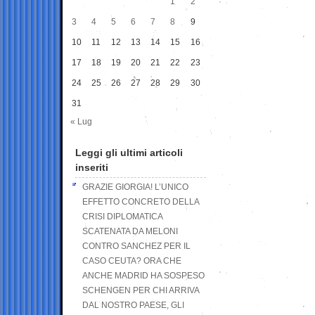
1
2
3
4
5
6
7
8
9
10
11
12
13
14
15
16
17
18
19
20
21
22
23
24
25
26
27
28
29
30
31
« Lug
Leggi gli ultimi articoli
inseriti
GRAZIE GIORGIA! L’UNICO
EFFETTO CONCRETO DELLA
CRISI DIPLOMATICA
SCATENATA DA MELONI
CONTRO SANCHEZ PER IL
CASO CEUTA? ORA CHE
ANCHE MADRID HA SOSPESO
SCHENGEN PER CHI ARRIVA
DAL NOSTRO PAESE, GLI