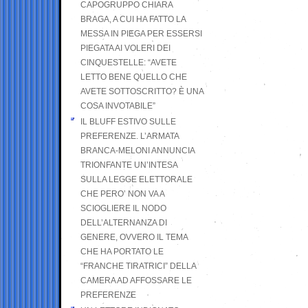
CAPOGRUPPO CHIARA
BRAGA, A CUI HA FATTO LA
MESSA IN PIEGA PER ESSERSI
PIEGATA AI VOLERI DEI
CINQUESTELLE: “AVETE
LETTO BENE QUELLO CHE
AVETE SOTTOSCRITTO? È UNA
COSA INVOTABILE”
IL BLUFF ESTIVO SULLE
PREFERENZE. L’ARMATA
BRANCA-MELONI ANNUNCIA
TRIONFANTE UN’INTESA
SULLA LEGGE ELETTORALE
CHE PERO’ NON VA A
SCIOGLIERE IL NODO
DELL’ALTERNANZA DI
GENERE, OVVERO IL TEMA
CHE HA PORTATO LE
“FRANCHE TIRATRICI” DELLA
CAMERA AD AFFOSSARE LE
PREFERENZE