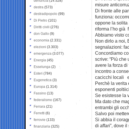
denuncia
(14.528)
misure anticorru
destra
(573)
Di fronte alle p
destradipopolo
(99)
funziona: occorr
Di Pietro
(101)
oppone la solita
Diritti civili
(276)
riforma l’ho già f
don Gallo
(9)
Abbiamo visto c
economia
(2.331)
Non dirlo a noi, 
segnalazioni: fa
elezioni
(3.303)
Concordiamo con 
emergenza
(3.077)
scrive: “Più che 
Energia
(45)
avere la forza di 
Esselunga
(2)
incontro a conseg
Esteri
(784)
cacicchi locali e
Eugenetica
(3)
Perchè la verita 
Europa
(1.314)
esponenti poltiic
Fassino
(13)
Se esistesse la 
federalismo
(167)
Ma dato che magar
Ferrara
(21)
entrambi gli occh
Salvo poi mettere
Ferretti
(6)
Si abbia il corag
ferrovie
(133)
di affari”, dove 
finanziaria
(325)