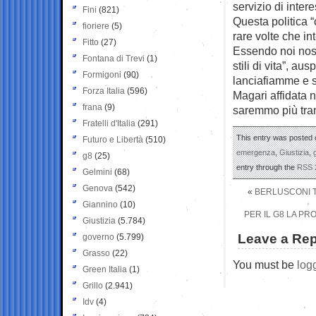
servizio di intere
Fini
(821)
Questa politica “
fioriere
(5)
rare volte che i
Fitto
(27)
Essendo noi nosta
Fontana di Trevi
(1)
stili di vita”, a
Formigoni
(90)
lanciafiamme e s
Forza Italia
(596)
Magari affidata 
frana
(9)
saremmo più tran
Fratelli d'Italia
(291)
This entry was posted o
Futuro e Libertà
(510)
emergenza
,
Giustizia
,
g8
(25)
entry through the
RSS 
Gelmini
(68)
Genova
(542)
«
BERLUSCONI TE
Giannino
(10)
PER IL G8 LA PR
Giustizia
(5.784)
Leave a Rep
governo
(5.799)
Grasso
(22)
You must be
log
Green Italia
(1)
Grillo
(2.941)
Idv
(4)