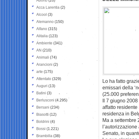
Aborto
(20)
Acca Larentia
(2)
Alcool
(3)
Alemanno
(150)
Alfano
(315)
Alitalia
(123)
Ambiente
(341)
AN
(210)
Animali
(74)
Arancioni
(2)
arte
(175)
Attentato
(329)
Lo ha fatto graz
Auguri
(13)
emissari della ‘n
Batini
(3)
(25.000 preferen
Il 7 giugno 2008 
Berlusconi
(4.295)
affatto residente
Bersani
(234)
residenza in Belg
Biasotti
(12)
Ma a settembre 
Boldrini
(4)
l’autorizzazione 
Bossi
(1.221)
Senato, in quanto
Brambilla
(38)