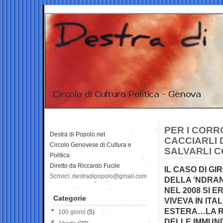
PER I CORR
Destra di Popolo.net
CACCIARLI 
Circolo Genovese di Cultura e
SALVARLI C
Politica
Diretto da Riccardo Fucile
IL CASO DI GI
Scrivici: destradipopolo@gmail.com
DELLA ‘NDRA
NEL 2008 SI E
Categorie
VIVEVA IN IT
ESTERA…LA RI
100 giorni
(5)
DELLE IMMUNI