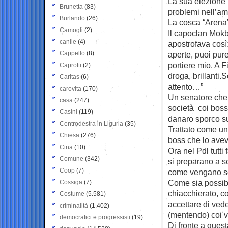
La sua elezione 
Brunetta
(83)
problemi nell’amb
Burlando
(26)
La cosca “Arena” 
Camogli
(2)
Il capoclan Mokbe
canile
(4)
apostrofava così:
Cappello
(8)
aperte, puoi pur
portiere mio. A 
Caprotti
(2)
droga, brillanti.
Caritas
(6)
attento…”
carovita
(170)
Un senatore che 
casa
(247)
società coi boss,
Casini
(119)
danaro sporco su
Centrodestra in Liguria
(35)
Trattato come un 
Chiesa
(276)
boss che lo avev
Cina
(10)
Ora nel Pdl tutti
Comune
(342)
si preparano a s
Coop
(7)
come vengano sce
Come sia possib
Cossiga
(7)
chiacchierato, c
Costume
(5.581)
accettare di ved
criminalità
(1.402)
(mentendo) coi vo
democratici e progressisti
(19)
Di fronte a ques