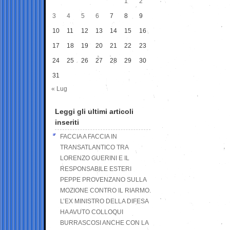
1
2
3
4
5
6
7
8
9
10
11
12
13
14
15
16
17
18
19
20
21
22
23
24
25
26
27
28
29
30
31
« Lug
Leggi gli ultimi articoli
inseriti
FACCIA A FACCIA IN
TRANSATLANTICO TRA
LORENZO GUERINI E IL
RESPONSABILE ESTERI
PEPPE PROVENZANO SULLA
MOZIONE CONTRO IL RIARMO.
L’EX MINISTRO DELLA DIFESA
HA AVUTO COLLOQUI
BURRASCOSI ANCHE CON LA