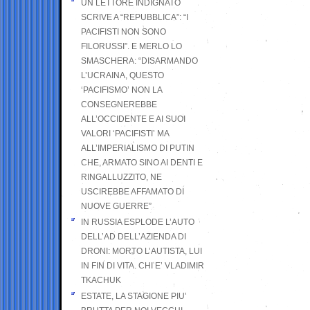
UN LETTORE INDIGNATO
SCRIVE A “REPUBBLICA”: “I
PACIFISTI NON SONO
FILORUSSI”. E MERLO LO
SMASCHERA: “DISARMANDO
L’UCRAINA, QUESTO
‘PACIFISMO’ NON LA
CONSEGNEREBBE
ALL’OCCIDENTE E AI SUOI
VALORI ‘PACIFISTI’ MA
ALL’IMPERIALISMO DI PUTIN
CHE, ARMATO SINO AI DENTI E
RINGALLUZZITO, NE
USCIREBBE AFFAMATO DI
NUOVE GUERRE”
IN RUSSIA ESPLODE L’AUTO
DELL’AD DELL’AZIENDA DI
DRONI: MORTO L’AUTISTA, LUI
IN FIN DI VITA. CHI E’ VLADIMIR
TKACHUK
ESTATE, LA STAGIONE PIU’