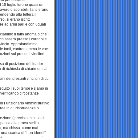
 18 luglio furono quasi un
 lavoro disponibili. Tanti erano
rendendo alla lettera il
o, si erano iscritti
ere ad armi pari e con uguali
ciammo il fatto anomalo che i
rcolassero presso i corridoi e
ovincia. Approfondimmo
e fonti, confrontammo le voci
ioni sui presunti vincitori
resa di posizione del leader
 di richiesta di chiarimenti al
i dei presunti vincitori di cui
eguito i suoi tempi e siamo in
 verificando circostanze
o di Funzionario Amministrativo
rea in giurisprudenza o
zione ( prevista in caso di
passa alla prova scritta.
etto, ma chissà come mai
na scarica di “non idonei”,
i.