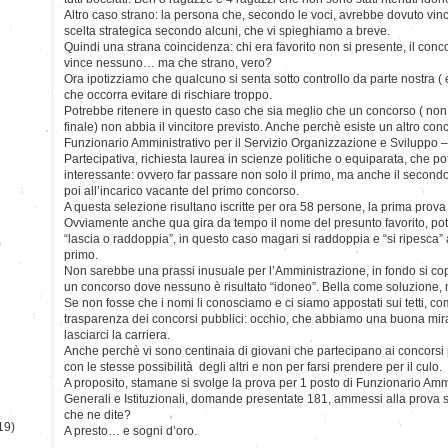
Altro caso strano: la persona che, secondo le voci, avrebbe dovuto vin
scelta strategica secondo alcuni, che vi spieghiamo a breve.
Quindi una strana coincidenza: chi era favorito non si presente, il co
vince nessuno… ma che strano, vero?
Ora ipotizziamo che qualcuno si senta sotto controllo da parte nostra (
che occorra evitare di rischiare troppo.
Potrebbe ritenere in questo caso che sia meglio che un concorso ( non 
finale) non abbia il vincitore previsto. Anche perchè esiste un altro con
Funzionario Amministrativo per il Servizio Organizzazione e Sviluppo 
Partecipativa, richiesta laurea in scienze politiche o equiparata, che po
interessante: ovvero far passare non solo il primo, ma anche il secondo
poi all’incarico vacante del primo concorso.
A questa selezione risultano iscritte per ora 58 persone, la prima prova
Ovviamente anche qua gira da tempo il nome del presunto favorito, potr
“lascia o raddoppia”, in questo caso magari si raddoppia e “si ripesca” 
)
primo.
Non sarebbe una prassi inusuale per l’Amministrazione, in fondo si co
un concorso dove nessuno è risultato “idoneo”. Bella come soluzione, 
Se non fosse che i nomi li conosciamo e ci siamo appostati sui tetti, com
trasparenza dei concorsi pubblici: occhio, che abbiamo una buona mira
lasciarci la carriera.
Anche perchè vi sono centinaia di giovani che partecipano ai concorsi 
con le stesse possibilità degli altri e non per farsi prendere per il culo.
A proposito, stamane si svolge la prova per 1 posto di Funzionario Ammini
Generali e Istituzionali, domande presentate 181, ammessi alla prova sc
che ne dite?
19)
A presto… e sogni d’oro.