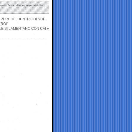
epetto
. You can follow any responses to this
… PERCHE’ DENTRO DI NOI…
EROI”
SA E SI LAMENTANO CON CAI
»