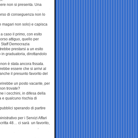
cere non si presenta. Una
ncorso di conseguenza non lo
 e magari non solo) e capisca
a caso il primo, con esito
corso attiguo, quello per
– Staff Democrazia
trebbe prestarsi a un esito
 in graduatoria, dirottandolo
 non è stata ancora fissata.
ebbe essere che si arrivi al
anche il presunto favorito del
prirebbe un posto vacante, per
non trovate?
e i cecchini, in difesa della
 e qualcuno rischia di
pubblici sperando di partire
strativo per i Servizi Affari
ritta 48… ci sarà un favorito,