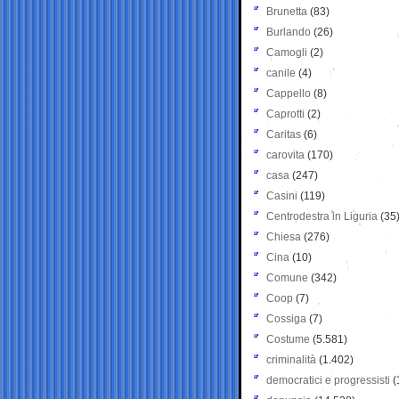
Brunetta
(83)
Burlando
(26)
Camogli
(2)
canile
(4)
Cappello
(8)
Caprotti
(2)
Caritas
(6)
carovita
(170)
casa
(247)
Casini
(119)
Centrodestra in Liguria
(35
Chiesa
(276)
Cina
(10)
Comune
(342)
Coop
(7)
Cossiga
(7)
Costume
(5.581)
criminalità
(1.402)
democratici e progressisti
(