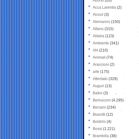
Aborto
(20)
Acca Larentia
(2)
Alcool
(3)
Alemanno
(150)
Alfano
(315)
Alitalia
(123)
Ambiente
(341)
AN
(210)
Animali
(74)
Arancioni
(2)
arte
(175)
Attentato
(329)
Auguri
(13)
Batini
(3)
Berlusconi
(4.295)
Bersani
(234)
Biasotti
(12)
Boldrini
(4)
Bossi
(1.221)
Brambilla
(38)