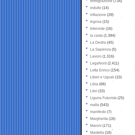
Immigrazione
(734)
indulto
(14)
inflazione
(26)
Ingroia
(15)
Interviste
(16)
la casta
(1.394)
La Destra
(45)
La Sapienza
(5)
Lavoro
(1.316)
LegaNord
(2.411)
Letta Enrico
(154)
Liberi e Uguali
(10)
Libia
(68)
Libri
(33)
Liguria Futurista
(25)
mafia
(543)
manifesto
(7)
Margherita
(16)
Maroni
(171)
Mastella
(16)