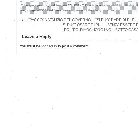
This entry was posted on giovedì, Novembre 27th, 2008 at 05:36 and is filed under
denuncia
,
Politica
,
Provincia
,
R
entry through the
RSS 2.0
feed. You can
leave a response
, or
trackback
from your own site.
«
IL “PACCO” NATALIZIO DEL GOVERNO… “SI PUO’ DARE DI PIU’
SI PUO’ OSARE DI PIU’… SENZA ESSERE 
I POLITICI RIVOGLIONO I VOLI SOTTO CA
Leave a Reply
You must be
logged in
to post a comment.