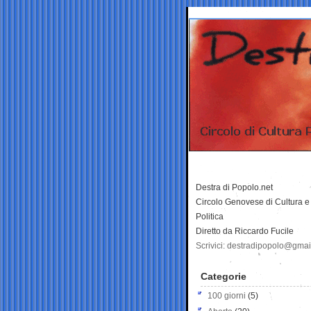
Destra di Popolo.net
Circolo Genovese di Cultura e
Politica
Diretto da Riccardo Fucile
Scrivici: destradipopolo@gma
Categorie
100 giorni
(5)