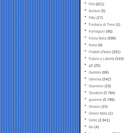
Fini
(821)
fioriere
(5)
Fitto
(27)
Fontana di Trevi
(1)
Formigoni
(90)
Forza Italia
(596)
frana
(9)
Fratelli d'Italia
(291)
Futuro e Libertà
(510)
g8
(25)
Gelmini
(68)
Genova
(542)
Giannino
(10)
Giustizia
(5.784)
governo
(5.799)
Grasso
(22)
Green Italia
(1)
Grillo
(2.941)
Idv
(4)