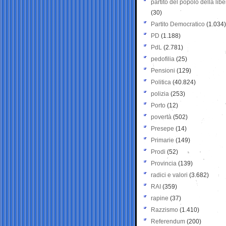
partito del popolo della libe
(30)
Partito Democratico
(1.034)
PD
(1.188)
PdL
(2.781)
pedofilia
(25)
Pensioni
(129)
Politica
(40.824)
polizia
(253)
Porto
(12)
povertà
(502)
Presepe
(14)
Primarie
(149)
Prodi
(52)
Provincia
(139)
radici e valori
(3.682)
RAI
(359)
rapine
(37)
Razzismo
(1.410)
Referendum
(200)