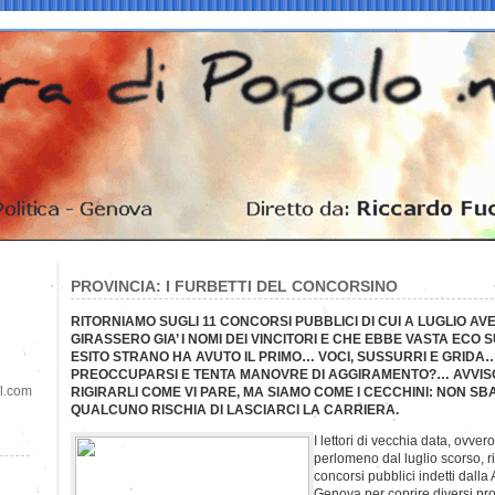
PROVINCIA: I FURBETTI DEL CONCORSINO
RITORNIAMO SUGLI 11 CONCORSI PUBBLICI DI CUI A LUGLIO 
GIRASSERO GIA’ I NOMI DEI VINCITORI E CHE EBBE VASTA EC
ESITO STRANO HA AVUTO IL PRIMO… VOCI, SUSSURRI E GRID
PREOCCUPARSI E TENTA MANOVRE DI AGGIRAMENTO?… AVVISO 
il.com
RIGIRARLI COME VI PARE, MA SIAMO COME I CECCHINI: NON SB
QUALCUNO RISCHIA DI LASCIARCI LA CARRIERA.
I lettori di vecchia data, ovve
perlomeno dal luglio scorso, r
concorsi pubblici indetti dalla
Genova per coprire diversi prof