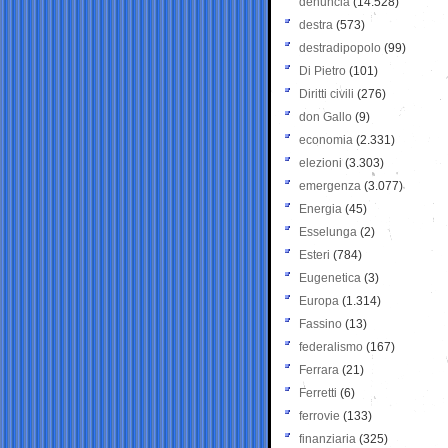
denuncia
(14.528)
destra
(573)
destradipopolo
(99)
Di Pietro
(101)
Diritti civili
(276)
don Gallo
(9)
economia
(2.331)
elezioni
(3.303)
emergenza
(3.077)
Energia
(45)
Esselunga
(2)
Esteri
(784)
Eugenetica
(3)
Europa
(1.314)
Fassino
(13)
federalismo
(167)
Ferrara
(21)
Ferretti
(6)
ferrovie
(133)
finanziaria
(325)