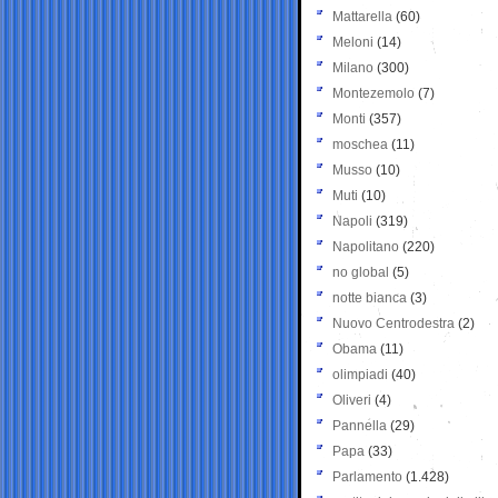
Mattarella
(60)
Meloni
(14)
Milano
(300)
Montezemolo
(7)
Monti
(357)
moschea
(11)
Musso
(10)
Muti
(10)
Napoli
(319)
Napolitano
(220)
no global
(5)
notte bianca
(3)
Nuovo Centrodestra
(2)
Obama
(11)
olimpiadi
(40)
Oliveri
(4)
Pannella
(29)
Papa
(33)
Parlamento
(1.428)