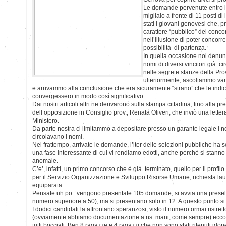
Le domande pervenute entro il
migliaio a fronte di 11 posti di
stati i giovani genovesi che, p
carattere “pubblico” del concors
nell’illusione di poter concorr
possibilità di partenza.
In quella occasione noi denun
nomi di diversi vincitori già ci
nelle segrete stanze della Pr
ulteriormente, ascoltammo vari
e arrivammo alla conclusione che era sicuramente “strano” che le indicaz
convergessero in modo così significativo.
Dai nostri articoli altri ne derivarono sulla stampa cittadina, fino alla p
dell’opposizione in Consiglio prov., Renata Oliveri, che inviò una lettera
Ministero.
Da parte nostra ci limitammo a depositare presso un garante legale i nom
circolavano i nomi.
Nel frattempo, arrivate le domande, l’iter delle selezioni pubbliche ha s
una fase interessante di cui vi rendiamo edotti, anche perchè si stanno
anomale.
C’e’, infatti, un primo concorso che è già terminato, quello per il profil
per il Servizio Organizzazione e Sviluppo Risorse Umane, richiesta lau
equiparata.
Pensate un po’: vengono presentate 105 domande, si avvia una presele
numero superiore a 50), ma si presentano solo in 12. A questo punto si 
I dodici candidati la affrontano speranzosi, visto il numero ormai ristr
(ovviamente abbiamo documentazione a ns. mani, come sempre) ecco u
tutti bocciati. Ben 8 ragazze e 4 ragazzi che non sono stati ritenuti idone