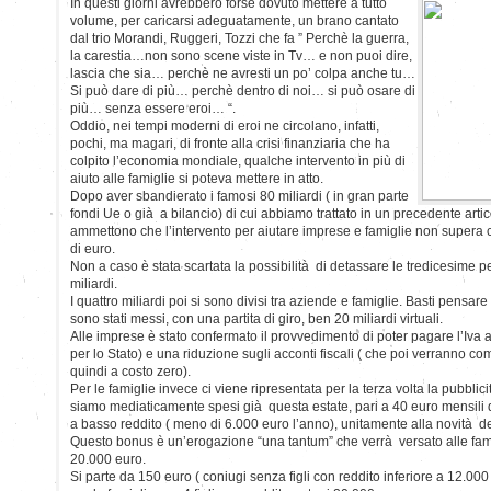
In questi giorni avrebbero forse dovuto mettere a tutto
volume, per caricarsi adeguatamente, un brano cantato
dal trio Morandi, Ruggeri, Tozzi che fa ” Perchè la guerra,
la carestia…non sono scene viste in Tv… e non puoi dire,
lascia che sia… perchè ne avresti un po’ colpa anche tu…
Si può dare di più… perchè dentro di noi… si può osare di
più… senza essere eroi… “.
Oddio, nei tempi moderni di eroi ne circolano, infatti,
pochi, ma magari, di fronte alla crisi finanziaria che ha
colpito l’economia mondiale, qualche intervento in più di
aiuto alle famiglie si poteva mettere in atto.
Dopo aver sbandierato i famosi 80 miliardi ( in gran parte
fondi Ue o già a bilancio) di cui abbiamo trattato in un precedente artico
ammettono che l’intervento per aiutare imprese e famiglie non supera 
di euro.
Non a caso è stata scartata la possibilità di detassare le tredicesime p
miliardi.
I quattro miliardi poi si sono divisi tra aziende e famiglie. Basti pensa
sono stati messi, con una partita di giro, ben 20 miliardi virtuali.
Alle imprese è stato confermato il provvedimento di poter pagare l’Iva a
per lo Stato) e una riduzione sugli acconti fiscali ( che poi verranno 
quindi a costo zero).
Per le famiglie invece ci viene ripresentata per la terza volta la pubblici
siamo mediaticamente spesi già questa estate, pari a 40 euro mensili 
a basso reddito ( meno di 6.000 euro l’anno), unitamente alla novità d
Questo bonus è un’erogazione “una tantum” che verrà versato alle famig
20.000 euro.
Si parte da 150 euro ( coniugi senza figli con reddito inferiore a 12.000