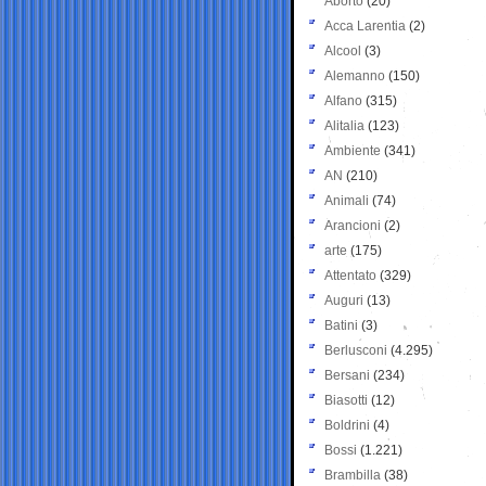
Aborto
(20)
Acca Larentia
(2)
Alcool
(3)
Alemanno
(150)
Alfano
(315)
Alitalia
(123)
Ambiente
(341)
AN
(210)
Animali
(74)
Arancioni
(2)
arte
(175)
Attentato
(329)
Auguri
(13)
Batini
(3)
Berlusconi
(4.295)
Bersani
(234)
Biasotti
(12)
Boldrini
(4)
Bossi
(1.221)
Brambilla
(38)