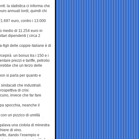
enti: la statistica ci informa che
uro annuali lordi, quindi chi
1.697 euro, contro i 13.000
to medio di 11.254 euro in
itari dipendenti ( circa 2
figli delle coppie italiane è di
rcepirà un bonus tra i 150 e i
are prezzi e tariffe, petrolio
erebbe che un terzo delle
non si parla per quanto e
 sindacati che industriali.
ospettiva di crisi.
cuno, invece che far fare
pa spocchia, neanche il
con un pizzico di umiltà
galava una ciotola di minestra
hiere di vino.
detto, dando l’esempio e