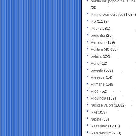
partito del popolo della libe
(30)
Partito Democratico
(1.034)
PD
(1.188)
PdL
(2.781)
pedofilia
(25)
Pensioni
(129)
Politica
(40.833)
polizia
(253)
Porto
(12)
povertà
(502)
Presepe
(14)
Primarie
(149)
Prodi
(52)
Provincia
(139)
radici e valori
(3.682)
RAI
(359)
rapine
(37)
Razzismo
(1.410)
Referendum
(200)