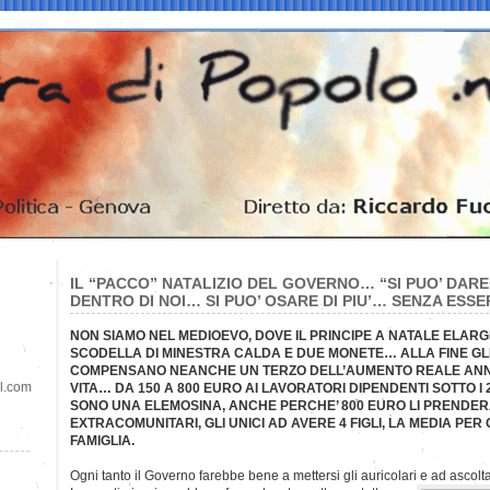
IL “PACCO” NATALIZIO DEL GOVERNO… “SI PUO’ DARE 
DENTRO DI NOI… SI PUO’ OSARE DI PIU’… SENZA ESSE
NON SIAMO NEL MEDIOEVO, DOVE IL PRINCIPE A NATALE ELARG
SCODELLA DI MINESTRA CALDA E DUE MONETE… ALLA FINE GLI 
COMPENSANO NEANCHE UN TERZO DELL’AUMENTO REALE ANN
il.com
VITA… DA 150 A 800 EURO AI LAVORATORI DIPENDENTI SOTTO I 2
SONO UNA ELEMOSINA, ANCHE PERCHE’ 800 EURO LI PRENDER
EXTRACOMUNITARI, GLI UNICI AD AVERE 4 FIGLI, LA MEDIA PER GLI 
FAMIGLIA.
Ogni tanto il Governo farebbe bene a mettersi gli auricolari e ad ascol