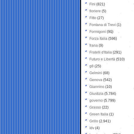
Fini
(821)
fioriere
(5)
Fitto
(27)
Fontana di Trevi
(1)
Formigoni
(90)
Forza Italia
(596)
frana
(9)
Fratelli d'Italia
(291)
Futuro e Libertà
(510)
g8
(25)
Gelmini
(68)
Genova
(542)
Giannino
(10)
Giustizia
(5.784)
governo
(5.799)
Grasso
(22)
Green Italia
(1)
Grillo
(2.941)
Idv
(4)