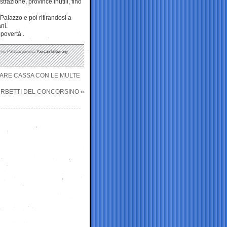
razione, province inutili, fino
alazzo e poi ritirandosi a
ni.
 povertà .
rno
,
Politica
,
povertà
. You can follow any
FARE CASSA CON LE MULTE
FURBETTI DEL CONCORSINO
»