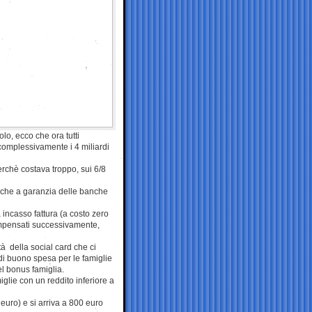
lo, ecco che ora tutti
complessivamente i 4 miliardi
erchè costava troppo, sui 6/8
re che a garanzia delle banche
 incasso fattura (a costo zero
compensati successivamente,
tà della social card che ci
di buono spesa per le famiglie
el bonus famiglia.
lie con un reddito inferiore a
 euro) e si arriva a 800 euro