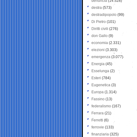
denuncia
(14.528)
destra
(573)
destradipopolo
(99)
Di Pietro
(101)
Diritti civili
(276)
don Gallo
(9)
economia
(2.331)
elezioni
(3.303)
emergenza
(3.077)
Energia
(45)
Esselunga
(2)
Esteri
(784)
Eugenetica
(3)
Europa
(1.314)
Fassino
(13)
federalismo
(167)
Ferrara
(21)
Ferretti
(6)
ferrovie
(133)
finanziaria
(325)