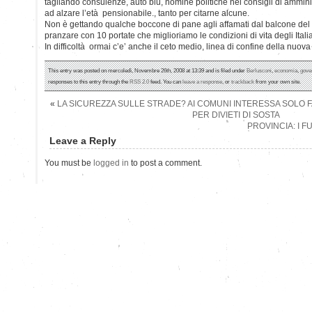
tagliando consulenze, auto blu, nomine politiche nei consigli di amminist
ad alzare l’età pensionabile., tanto per citarne alcune.
Non è gettando qualche boccone di pane agli affamati dal balcone del P
pranzare con 10 portate che miglioriamo le condizioni di vita degli Italia
In difficoltà ormai c’e’ anche il ceto medio, linea di confine della nuova
This entry was posted on mercoledì, Novembre 26th, 2008 at 13:39 and is filed under
Berlusconi
,
economia
,
gove
responses to this entry through the
RSS 2.0
feed. You can
leave a response
, or
trackback
from your own site.
«
LA SICUREZZA SULLE STRADE? AI COMUNI INTERESSA SOLO 
PER DIVIETI DI SOSTA
PROVINCIA: I 
Leave a Reply
You must be
logged in
to post a comment.