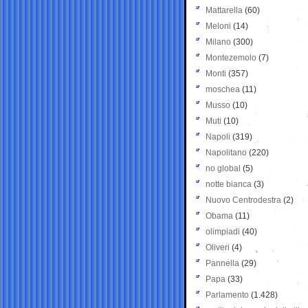
Mattarella
(60)
Meloni
(14)
Milano
(300)
Montezemolo
(7)
Monti
(357)
moschea
(11)
Musso
(10)
Muti
(10)
Napoli
(319)
Napolitano
(220)
no global
(5)
notte bianca
(3)
Nuovo Centrodestra
(2)
Obama
(11)
olimpiadi
(40)
Oliveri
(4)
Pannella
(29)
Papa
(33)
Parlamento
(1.428)