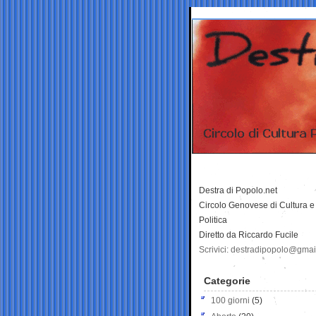
Destra di Popolo.net
Circolo Genovese di Cultura e
Politica
Diretto da Riccardo Fucile
Scrivici: destradipopolo@gma
Categorie
100 giorni
(5)