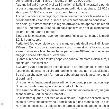
per le famiglie con 4 figli e un reddito entro i 20.000 euro.
A quanti italiani è rivolto? A circa 1,3 milioni di italiani lavoratori dipend
la busta paga media di un lavoratore subordinato si aggira sui 18.000 e
sta sopra i 20.000 anche se di poco non becca un euro.
Anche qua poi ci sono regioni, come la Lombardia dove la media è di 2
del dipendente calabrese, quindi al nord ci saranno meno beneficiati.
Non solo: gli extracomunitari in regola arrivano a malapena a un reddi
Friuli e 6.870 euro in Calabria, quindi si ipotizza che tutti gli extracomun
milioni) prenderanno il bonus.
E pure al tetto massimo, avendo numerosi figli a carico, mentre la media-
1,2 figli ogni coppia.
Pertanto è facile concludere che la maggior parte degli aventi diritto pe
250 euro. Con cui dovrà confrontarsi con un mercato che ha visto aument
e servizi in misura tale che anche se percepisse 400 euro non recuper
maggiori spese affrontate quest’anno.
)
Quanto al blocco delle tariffe ( dopo che sono aumentate a dismisura) 
questo già insospettisce.
Il Governo vuole continuare poi a detassare gli straordinari, contrari sia
A parte che dove sono gli straordinari nelle imprese non si sa, vista la pr
Se poi qualche azienda li fa, non sarebbe allora meglio assumere qual
straordinari?
Un commento finale: questi provvedimenti vengono presentati con trop
Governo distribuisse biglietti vincenti della Lotteria.
Non sarebbe stato meglio presentarli come “un modesto aiuto”, magari 
sconosciuta a Berlusconi e Tremonti?
Così sembra quando, nel Medioevo, a Natale, il signore del castello re
calda ai poveri che affollavano il cortile, unita a una moneta per un bicc
19)
Non siamo ridicoli su, si poteva fare e dare di più. come abbiamo già 