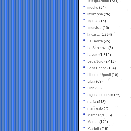
Immigrazione
(734)
indulto
(14)
inflazione
(26)
Ingroia
(15)
Interviste
(16)
la casta
(1.394)
La Destra
(45)
La Sapienza
(5)
Lavoro
(1.316)
LegaNord
(2.411)
Letta Enrico
(154)
Liberi e Uguali
(10)
Libia
(68)
Libri
(33)
Liguria Futurista
(25)
mafia
(543)
manifesto
(7)
Margherita
(16)
Maroni
(171)
Mastella
(16)