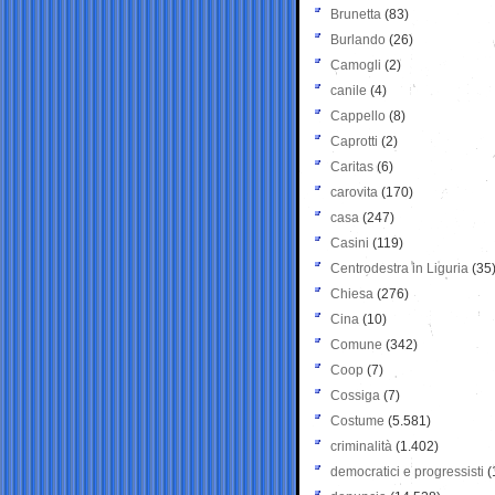
Brunetta
(83)
Burlando
(26)
Camogli
(2)
canile
(4)
Cappello
(8)
Caprotti
(2)
Caritas
(6)
carovita
(170)
casa
(247)
Casini
(119)
Centrodestra in Liguria
(35
Chiesa
(276)
Cina
(10)
Comune
(342)
Coop
(7)
Cossiga
(7)
Costume
(5.581)
criminalità
(1.402)
democratici e progressisti
(