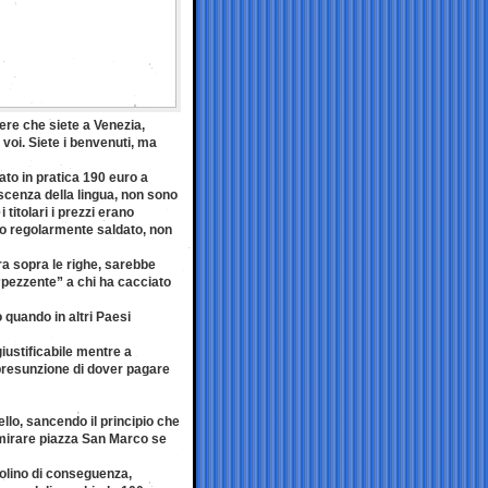
re che siete a Venezia,
voi. Siete i benvenuti, ma
gato in pratica 190 euro a
scenza della lingua, non sono
titolari i prezzi erano
ato regolarmente saldato, non
ra sopra le righe, sarebbe
“pezzente” a chi ha cacciato
 quando in altri Paesi
iustificabile mentre a
a presunzione di dover pagare
ello, sancendo il principio che
ammirare piazza San Marco se
egolino di conseguenza,