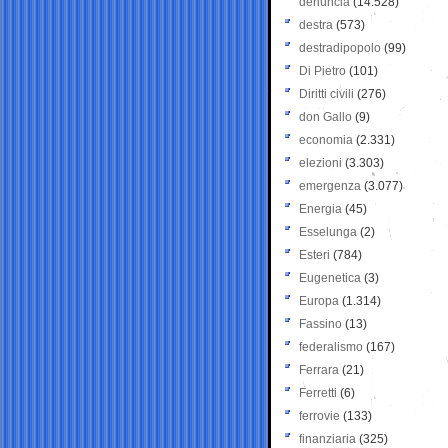
denuncia
(14.528)
destra
(573)
destradipopolo
(99)
Di Pietro
(101)
Diritti civili
(276)
don Gallo
(9)
economia
(2.331)
elezioni
(3.303)
emergenza
(3.077)
Energia
(45)
Esselunga
(2)
Esteri
(784)
Eugenetica
(3)
Europa
(1.314)
Fassino
(13)
federalismo
(167)
Ferrara
(21)
Ferretti
(6)
ferrovie
(133)
finanziaria
(325)