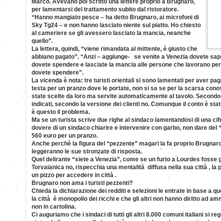
Marco. Avevano poi scritto una lettere proprio a Brugnaro,
per lamentarsi del trattamento subito dal ristoratore.
“Hanno mangiato pesce – ha detto Brugnaro, ai microfoni di
Sky Tg24 – e non hanno lasciato niente sul piatto. Ho chiesto
al cameriere se gli avessero lasciato la mancia, neanche
quello”.
La lettera, quindi, “viene rimandata al mittente, è giusto che
abbiano pagato”. “Anzi – aggiunge- se venite a Venezia dovete sape
dovete spendere e lasciate la mancia alle persone che lavorano per 
dovete spendere”.
La vicenda è nota: tre turisti orientali si sono lamentati per aver pa
testa per un pranzo dove le portate, non si sa se per la scarsa cono
state scelte da loro ma servite automaticamente al tavolo. Secondo i 
indicati, secondo la versione dei clienti no. Comunque il conto è st
è questo il problema.
Ma se un turista scrive due righe al sindaco lamentandosi di una cif
dovere di un sindaco chiarire e intervenire con garbo, non dare del 
560 euro per un pranzo.
Anche perchè la figura del “pezzente” magari la fa proprio Brugnaro
leggeranno le sue stronzate di risposta.
Quel delirante “siete a Venezia”, come se un furto a Lourdes fosse g
Torvaianica no, rispecchia una mentalità diffusa nella sua città , l
un pizzo per accedere in città .
Brugnaro non ama i turisti pezzenti?
Chieda la dichiarazione dei redditi e selezioni le entrate in base a qu
la città è monopolio dei ricchi e che gli altri non hanno diritto ad 
non in cartolina.
Ci auguriamo che i sindaci di tutti gli altri 8.000 comuni italiani si r