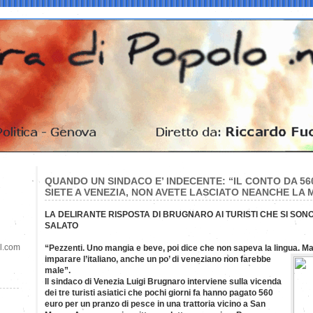
QUANDO UN SINDACO E’ INDECENTE: “IL CONTO DA 56
SIETE A VENEZIA, NON AVETE LASCIATO NEANCHE LA 
LA DELIRANTE RISPOSTA DI BRUGNARO AI TURISTI CHE SI SON
SALATO
il.com
“Pezzenti. Uno mangia e beve, poi dice che non sapeva la lingua. Ma s
imparare l’italiano, anche un po’ di veneziano non farebbe
male”.
Il sindaco di Venezia Luigi Brugnaro interviene sulla vicenda
dei tre turisti asiatici che pochi giorni fa hanno pagato 560
euro per un pranzo di pesce in una trattoria vicino a San