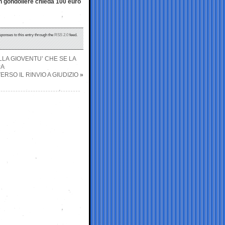
un gondoliere chieda 100 euro
sponses to this entry through the
RSS 2.0
feed.
LLA GIOVENTU’ CHE SE LA
RA
ERSO IL RINVIO A GIUDIZIO
»