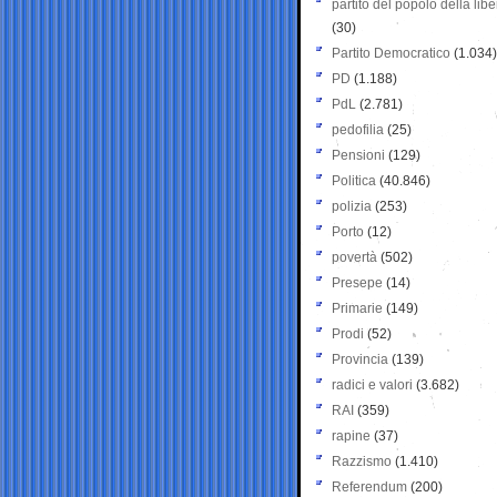
partito del popolo della libe
(30)
Partito Democratico
(1.034)
PD
(1.188)
PdL
(2.781)
pedofilia
(25)
Pensioni
(129)
Politica
(40.846)
polizia
(253)
Porto
(12)
povertà
(502)
Presepe
(14)
Primarie
(149)
Prodi
(52)
Provincia
(139)
radici e valori
(3.682)
RAI
(359)
rapine
(37)
Razzismo
(1.410)
Referendum
(200)