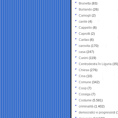
Brunetta
(83)
Burlando
(26)
Camogli
(2)
canile
(4)
Cappello
(8)
Caprotti
(2)
Caritas
(6)
carovita
(170)
casa
(247)
Casini
(119)
Centrodestra in Liguria
(35
Chiesa
(276)
Cina
(10)
Comune
(342)
Coop
(7)
Cossiga
(7)
Costume
(5.581)
criminalità
(1.402)
democratici e progressisti
(