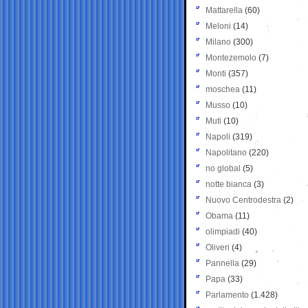
Mattarella
(60)
Meloni
(14)
Milano
(300)
Montezemolo
(7)
Monti
(357)
moschea
(11)
Musso
(10)
Muti
(10)
Napoli
(319)
Napolitano
(220)
no global
(5)
notte bianca
(3)
Nuovo Centrodestra
(2)
Obama
(11)
olimpiadi
(40)
Oliveri
(4)
Pannella
(29)
Papa
(33)
Parlamento
(1.428)