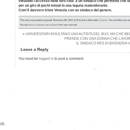
vietando l’accesso nelle loro città a un sindaco che permette che 
per un giro di pochi minuti in una laguna maleodorante.
Com’è davvero triste Venezia con un sindaco del genere.
This entry was posted on giovedì, Novembre 9th, 2017 at 22:31 and is filed under
Costume
. You can follow any re
You can
leave a response
, or
trackback
from your own site.
«
UNIVERSITARI INSULTANO UNA AUTISTA DEL BUS, MA CHE BE
PRENDE CON UNA DONNA CHE LAVO
IL SINDACO M5S DI BAGHERIA V
Leave a Reply
You must be
logged in
to post a comment.
)
19)