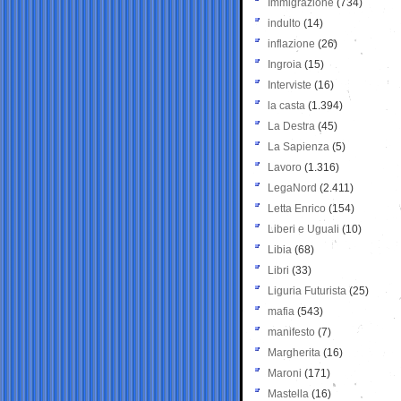
Immigrazione
(734)
indulto
(14)
inflazione
(26)
Ingroia
(15)
Interviste
(16)
la casta
(1.394)
La Destra
(45)
La Sapienza
(5)
Lavoro
(1.316)
LegaNord
(2.411)
Letta Enrico
(154)
Liberi e Uguali
(10)
Libia
(68)
Libri
(33)
Liguria Futurista
(25)
mafia
(543)
manifesto
(7)
Margherita
(16)
Maroni
(171)
Mastella
(16)