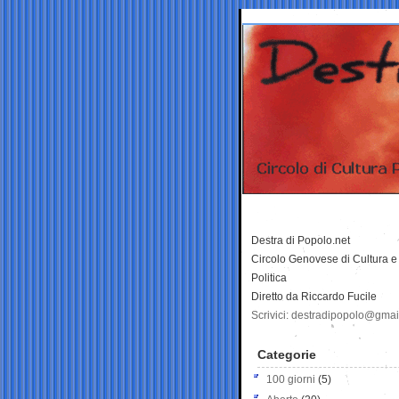
Destra di Popolo.net
Circolo Genovese di Cultura e
Politica
Diretto da Riccardo Fucile
Scrivici: destradipopolo@gma
Categorie
100 giorni
(5)