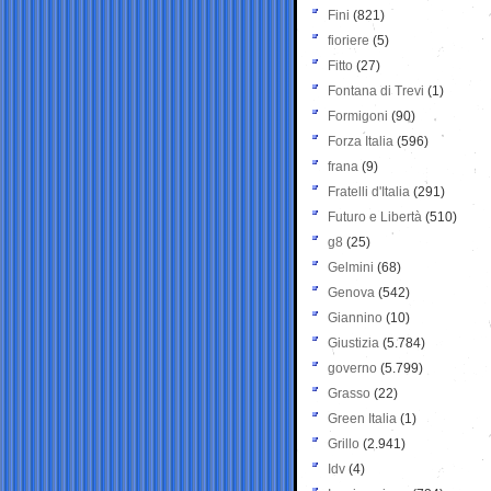
Fini
(821)
fioriere
(5)
Fitto
(27)
Fontana di Trevi
(1)
Formigoni
(90)
Forza Italia
(596)
frana
(9)
Fratelli d'Italia
(291)
Futuro e Libertà
(510)
g8
(25)
Gelmini
(68)
Genova
(542)
Giannino
(10)
Giustizia
(5.784)
governo
(5.799)
Grasso
(22)
Green Italia
(1)
Grillo
(2.941)
Idv
(4)