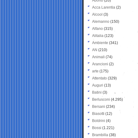
Aborto
(20)
Acca Larentia
(2)
Alcool
(3)
Alemanno
(150)
Alfano
(315)
Alitalia
(123)
Ambiente
(341)
AN
(210)
Animali
(74)
Arancioni
(2)
arte
(175)
Attentato
(329)
Auguri
(13)
Batini
(3)
Berlusconi
(4.295)
Bersani
(234)
Biasotti
(12)
Boldrini
(4)
Bossi
(1.221)
Brambilla
(38)