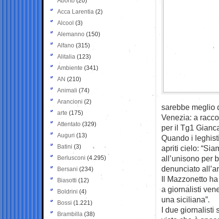
Aborto
(20)
Acca Larentia
(2)
Alcool
(3)
Alemanno
(150)
Alfano
(315)
Alitalia
(123)
Ambiente
(341)
AN
(210)
Animali
(74)
Arancioni
(2)
sarebbe meglio di
arte
(175)
Venezia: a racco
Attentato
(329)
per il Tg1 Gianca
Auguri
(13)
Quando i leghisti
Batini
(3)
apriti cielo: “Si
all’unisono per 
Berlusconi
(4.295)
denunciato all’a
Bersani
(234)
Il Mazzonetto ha
Biasotti
(12)
a giornalisti ven
Boldrini
(4)
una siciliana”.
Bossi
(1.221)
I due giornalisti 
Brambilla
(38)