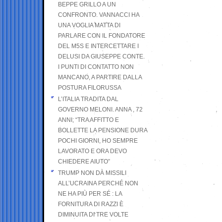
BEPPE GRILLO A UN
CONFRONTO. VANNACCI HA
UNA VOGLIA MATTA DI
PARLARE CON IL FONDATORE
DEL M5S E INTERCETTARE I
DELUSI DA GIUSEPPE CONTE.
I PUNTI DI CONTATTO NON
MANCANO, A PARTIRE DALLA
POSTURA FILORUSSA
L’ITALIA TRADITA DAL
GOVERNO MELONI. ANNA , 72
ANNI; “TRA AFFITTO E
BOLLETTE LA PENSIONE DURA
POCHI GIORNI, HO SEMPRE
LAVORATO E ORA DEVO
CHIEDERE AIUTO”
TRUMP NON DÀ MISSILI
ALL’UCRAINA PERCHÉ NON
NE HA PIÙ PER SÉ : LA
FORNITURA DI RAZZI È
DIMINUITA DI TRE VOLTE