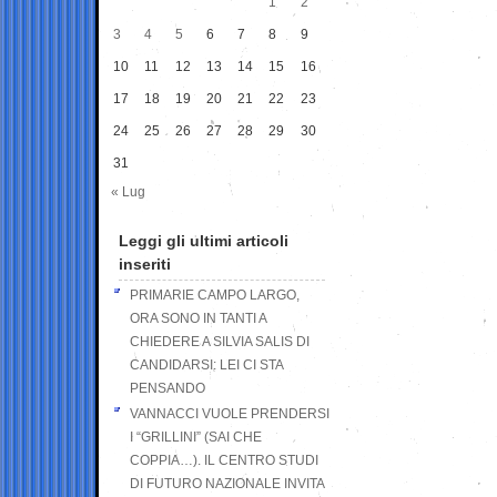
1
2
3
4
5
6
7
8
9
10
11
12
13
14
15
16
17
18
19
20
21
22
23
24
25
26
27
28
29
30
31
« Lug
Leggi gli ultimi articoli
inseriti
PRIMARIE CAMPO LARGO,
ORA SONO IN TANTI A
CHIEDERE A SILVIA SALIS DI
CANDIDARSI: LEI CI STA
PENSANDO
VANNACCI VUOLE PRENDERSI
I “GRILLINI” (SAI CHE
COPPIA…). IL CENTRO STUDI
DI FUTURO NAZIONALE INVITA