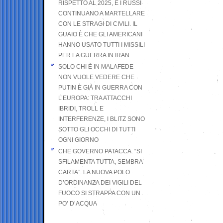
RISPETTO AL 2025, E I RUSSI
CONTINUANO A MARTELLARE
CON LE STRAGI DI CIVILI. IL
GUAIO È CHE GLI AMERICANI
HANNO USATO TUTTI I MISSILI
PER LA GUERRA IN IRAN
SOLO CHI È IN MALAFEDE
NON VUOLE VEDERE CHE
PUTIN È GIÀ IN GUERRA CON
L’EUROPA: TRA ATTACCHI
IBRIDI, TROLL E
INTERFERENZE, I BLITZ SONO
SOTTO GLI OCCHI DI TUTTI
OGNI GIORNO
CHE GOVERNO PATACCA. “SI
SFILAMENTA TUTTA, SEMBRA
CARTA”. LA NUOVA POLO
D’ORDINANZA DEI VIGILI DEL
FUOCO SI STRAPPA CON UN
PO’ D’ACQUA