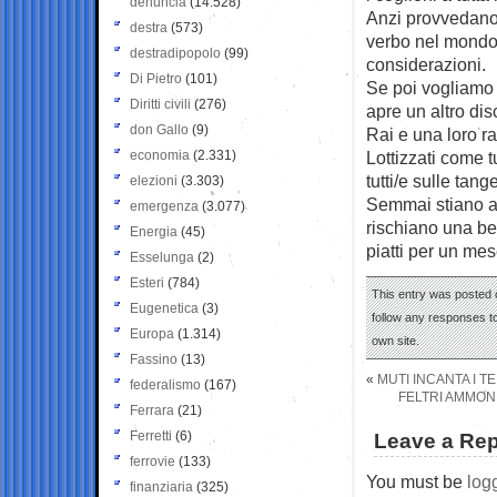
denuncia
(14.528)
Anzi provvedano a
destra
(573)
verbo nel mondo 
destradipopolo
(99)
considerazioni.
Di Pietro
(101)
Se poi vogliamo d
Diritti civili
(276)
apre un altro di
don Gallo
(9)
Rai e una loro r
economia
(2.331)
Lottizzati come 
tutti/e sulle tang
elezioni
(3.303)
Semmai stiano at
emergenza
(3.077)
rischiano una bel
Energia
(45)
piatti per un mes
Esselunga
(2)
Esteri
(784)
This entry was posted o
Eugenetica
(3)
follow any responses to
Europa
(1.314)
own site.
Fassino
(13)
«
MUTI INCANTA I T
federalismo
(167)
FELTRI AMMONI
Ferrara
(21)
Ferretti
(6)
Leave a Rep
ferrovie
(133)
You must be
log
finanziaria
(325)