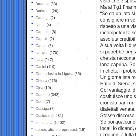
visto che è spos
Brunetta
(83)
Ma al Tg1 l’hann
Burlando
(26)
“Se da un lato si
Camogli
(2)
consigliere in ve
canile
(4)
rispetto a una vi
Cappello
(8)
incompetenza sol
assoluta credibil
Caprotti
(2)
A sua volta il di
Caritas
(6)
si potrebbe pens
carovita
(170)
che sia racconta
casa
(247)
lana caprina. So
Casini
(119)
In effetti, il pr
Centrodestra in Liguria
(35)
Un giornalista r
Chiesa
(276)
Palio di Siena, 
Cina
(10)
Col vantaggio, da
Comune
(342)
costituisce uno s
Coop
(7)
cronista parli un
dialettali venete.
Cossiga
(7)
Stesso discorso
Costume
(5.581)
Se poi qualcuno 
criminalità
(1.402)
locali lo dicano
democratici e progressisti
(19)
i coglioni a tutta l