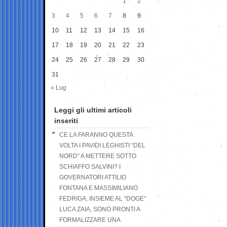
1
2
3
4
5
6
7
8
9
10
11
12
13
14
15
16
17
18
19
20
21
22
23
24
25
26
27
28
29
30
31
« Lug
Leggi gli ultimi articoli
inseriti
CE LA FARANNO QUESTA
VOLTA I PAVIDI LEGHISTI “DEL
NORD” A METTERE SOTTO
SCHIAFFO SALVINI? I
GOVERNATORI ATTILIO
FONTANA E MASSIMILIANO
FEDRIGA, INSIEME AL “DOGE”
LUCA ZAIA, SONO PRONTI A
FORMALIZZARE UNA