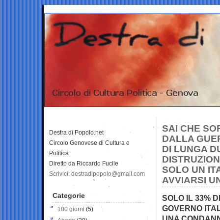
SAI CHE SO
Destra di Popolo.net
DALLA GUER
Circolo Genovese di Cultura e
DI LUNGA D
Politica
DISTRUZION
Diretto da Riccardo Fucile
SOLO UN IT
Scrivici: destradipopolo@gmail.com
AVVIARSI U
Categorie
SOLO IL 33% 
GOVERNO ITAL
100 giorni
(5)
UNA CONDANNA