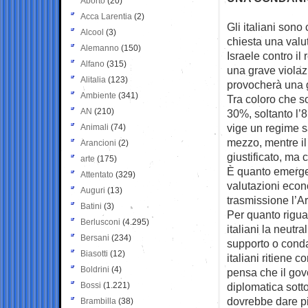
Aborto
(20)
Acca Larentia
(2)
Gli italiani sono 
Alcool
(3)
chiesta una
valu
Alemanno
(150)
Israele contro il 
Alfano
(315)
una grave violazi
Alitalia
(123)
provocherà una g
Ambiente
(341)
Tra coloro che s
AN
(210)
30%, soltanto l’
vige un regime s
Animali
(74)
mezzo, mentre il 
Arancioni
(2)
giustificato, ma 
arte
(175)
È quanto emerge 
Attentato
(329)
valutazioni econ
Auguri
(13)
trasmissione l’A
Batini
(3)
Per quanto rigua
Berlusconi
(4.295)
italiani la neutr
Bersani
(234)
supporto o conda
Biasotti
(12)
italiani ritiene 
Boldrini
(4)
pensa che il gov
Bossi
(1.221)
diplomatica sotto
dovrebbe dare pie
Brambilla
(38)