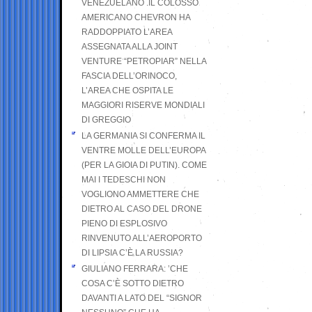
VENEZUELANO .IL COLOSSO
AMERICANO CHEVRON HA
RADDOPPIATO L’AREA
ASSEGNATA ALLA JOINT
VENTURE “PETROPIAR” NELLA
FASCIA DELL’ORINOCO,
L’AREA CHE OSPITA LE
MAGGIORI RISERVE MONDIALI
DI GREGGIO
LA GERMANIA SI CONFERMA IL
VENTRE MOLLE DELL’EUROPA
(PER LA GIOIA DI PUTIN). COME
MAI I TEDESCHI NON
VOGLIONO AMMETTERE CHE
DIETRO AL CASO DEL DRONE
PIENO DI ESPLOSIVO
RINVENUTO ALL’AEROPORTO
DI LIPSIA C’È LA RUSSIA?
GIULIANO FERRARA: ’CHE
COSA C’È SOTTO DIETRO
DAVANTI A LATO DEL “SIGNOR