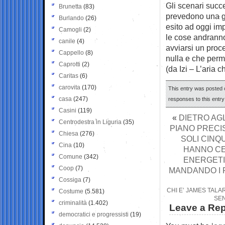
Gli scenari succ
Brunetta
(83)
prevedono una gu
Burlando
(26)
esito ad oggi im
Camogli
(2)
le cose andranno
canile
(4)
avviarsi un proc
Cappello
(8)
nulla e che perma
Caprotti
(2)
(da Izi – L’aria ch
Caritas
(6)
carovita
(170)
This entry was posted 
casa
(247)
responses to this entr
Casini
(119)
«
DIETRO AGL
Centrodestra in Liguria
(35)
PIANO PRECI
Chiesa
(276)
SOLI CINQ
Cina
(10)
HANNO CE
Comune
(342)
ENERGETIC
Coop
(7)
MANDANDO I P
Cossiga
(7)
CHI E’ JAMES TALA
Costume
(5.581)
SEN
criminalità
(1.402)
Leave a Rep
democratici e progressisti
(19)