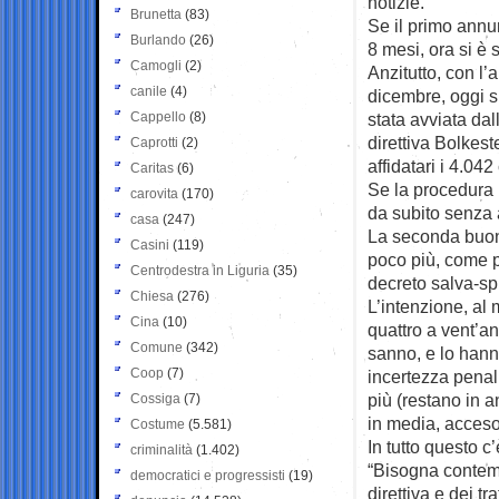
notizie.
Brunetta
(83)
Se il primo annun
Burlando
(26)
8 mesi, ora si è 
Camogli
(2)
Anzitutto, con l
canile
(4)
dicembre, oggi s
Cappello
(8)
stata avviata dal
direttiva Bolkes
Caprotti
(2)
affidatari i 4.042
Caritas
(6)
Se la procedura n
carovita
(170)
da subito senza 
casa
(247)
La seconda buona
Casini
(119)
poco più, come p
Centrodestra in Liguria
(35)
decreto salva-sp
Chiesa
(276)
L’intenzione, al
Cina
(10)
quattro a vent’a
Comune
(342)
sanno, e lo hanno
Coop
(7)
incertezza penali
più (restano in a
Cossiga
(7)
in media, acceso
Costume
(5.581)
In tutto questo c
criminalità
(1.402)
“Bisogna contempe
democratici e progressisti
(19)
direttiva e dei t