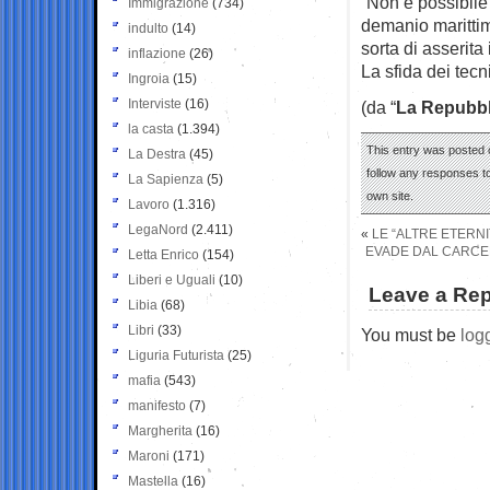
“Non è possibile 
Immigrazione
(734)
demanio marittim
indulto
(14)
sorta di asserita
inflazione
(26)
La sfida dei tecni
Ingroia
(15)
Interviste
(16)
(da “
La Repubbl
la casta
(1.394)
This entry was posted o
La Destra
(45)
follow any responses to
La Sapienza
(5)
own site.
Lavoro
(1.316)
LegaNord
(2.411)
«
LE “ALTRE ETERNIT
EVADE DAL CARCER
Letta Enrico
(154)
Liberi e Uguali
(10)
Leave a Rep
Libia
(68)
Libri
(33)
You must be
log
Liguria Futurista
(25)
mafia
(543)
manifesto
(7)
Margherita
(16)
Maroni
(171)
Mastella
(16)