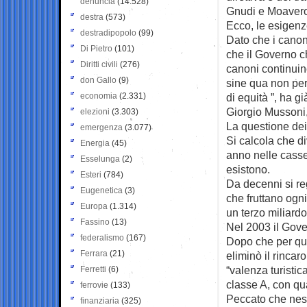
denuncia
(14.528)
Gnudi e Moaver
destra
(573)
Ecco, le esigenze
destradipopolo
(99)
Dato che i canoni
Di Pietro
(101)
che il Governo c
Diritti civili
(276)
canoni continuin
don Gallo
(9)
sine qua non per
economia
(2.331)
di equità ”, ha g
Giorgio Mussoni,
elezioni
(3.303)
La questione dei
emergenza
(3.077)
Si calcola che di
Energia
(45)
anno nelle casse
Esselunga
(2)
esistono.
Esteri
(784)
Da decenni si reg
Eugenetica
(3)
che fruttano ogni
Europa
(1.314)
un terzo miliardo
Fassino
(13)
Nel 2003 il Gover
federalismo
(167)
Dopo che per qua
Ferrara
(21)
eliminò il rincar
“valenza turistic
Ferretti
(6)
classe A, con qu
ferrovie
(133)
Peccato che ness
finanziaria
(325)