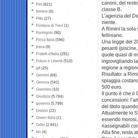
canoni, del resto
Fini
(821)
classe B.
fioriere
(5)
L’agenzia del Dem
Fitto
(27)
niente.
Fontana di Trevi
(1)
A Rimini la sola 
Formigoni
(90)
felliniano.
Forza Italia
(596)
Una legge del 20
frana
(9)
pesanti (piscine
Fratelli d'Italia
(291)
quote quasi di me
ingrovigliando l
Futuro e Libertà
(510)
regione a region
g8
(25)
Risultato: a Rimi
Gelmini
(68)
spiaggia costano 
Genova
(542)
500 euro.
Giannino
(10)
Il punto è che i
Giustizia
(5.784)
concessioni: l’a
governo
(5.799)
del titolo quando
Grasso
(22)
Attualmente lo St
Green Italia
(1)
essendo morosi, s
Grillo
(2.941)
riassegnabili co
Alla fine, resta 
Idv
(4)