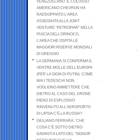
VENEZUELANO .IL COLOSSO
AMERICANO CHEVRON HA
RADDOPPIATO L’AREA
ASSEGNATA ALLA JOINT
VENTURE “PETROPIAR” NELLA
FASCIA DELL’ORINOCO,
L’AREA CHE OSPITA LE
MAGGIORI RISERVE MONDIALI
DI GREGGIO
LA GERMANIA SI CONFERMA IL
VENTRE MOLLE DELL’EUROPA
(PER LA GIOIA DI PUTIN). COME
MAI I TEDESCHI NON
VOGLIONO AMMETTERE CHE
DIETRO AL CASO DEL DRONE
PIENO DI ESPLOSIVO
RINVENUTO ALL’AEROPORTO
DI LIPSIA C’È LA RUSSIA?
GIULIANO FERRARA: ’CHE
COSA C’È SOTTO DIETRO
DAVANTI A LATO DEL “SIGNOR