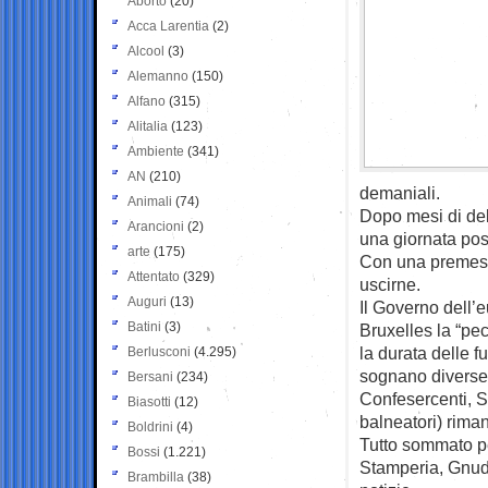
Aborto
(20)
Acca Larentia
(2)
Alcool
(3)
Alemanno
(150)
Alfano
(315)
Alitalia
(123)
Ambiente
(341)
AN
(210)
demaniali.
Animali
(74)
Dopo mesi di delu
Arancioni
(2)
una giornata posi
arte
(175)
Con una premessa
Attentato
(329)
uscirne.
Auguri
(13)
Il Governo dell’
Batini
(3)
Bruxelles la “pec
la durata delle f
Berlusconi
(4.295)
sognano diverse a
Bersani
(234)
Confesercenti, 
Biasotti
(12)
balneatori) riman
Boldrini
(4)
Tutto sommato pe
Bossi
(1.221)
Stamperia, Gnudi
Brambilla
(38)