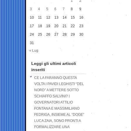
1
2
3
4
5
6
7
8
9
10
11
12
13
14
15
16
17
18
19
20
21
22
23
24
25
26
27
28
29
30
31
« Lug
Leggi gli ultimi articoli
inseriti
CE LA FARANNO QUESTA
VOLTA I PAVIDI LEGHISTI “DEL
NORD” A METTERE SOTTO
SCHIAFFO SALVINI? I
GOVERNATORI ATTILIO
FONTANA E MASSIMILIANO
FEDRIGA, INSIEME AL “DOGE”
LUCA ZAIA, SONO PRONTI A
FORMALIZZARE UNA