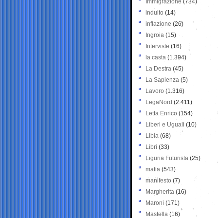
Immigrazione
(734)
indulto
(14)
inflazione
(26)
Ingroia
(15)
Interviste
(16)
la casta
(1.394)
La Destra
(45)
La Sapienza
(5)
Lavoro
(1.316)
LegaNord
(2.411)
Letta Enrico
(154)
Liberi e Uguali
(10)
Libia
(68)
Libri
(33)
Liguria Futurista
(25)
mafia
(543)
manifesto
(7)
Margherita
(16)
Maroni
(171)
Mastella
(16)