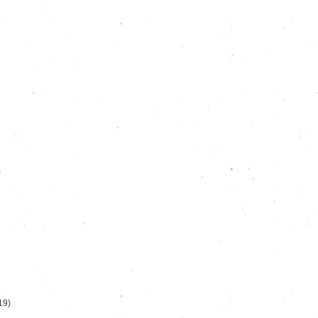
)
19)