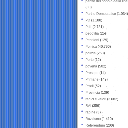
partito del popolo della libe
(30)
Partito Democratico
(1.034)
PD
(1.188)
PdL
(2.781)
pedofilia
(25)
Pensioni
(129)
Politica
(40.790)
polizia
(253)
Porto
(12)
povertà
(502)
Presepe
(14)
Primarie
(149)
Prodi
(52)
Provincia
(139)
radici e valori
(3.682)
RAI
(359)
rapine
(37)
Razzismo
(1.410)
Referendum
(200)