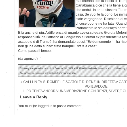
mascherina con la faccia di Trump
Cartabianca dice che la tiene a c
che andrà in onda stasera: ”La m
casa. Se vuoi te la dono. Le imma
state vergognose. Rischiano di v
di cose buone ne ha fatte. Quand
Parlamento io sto dall’altra parte”
E fa anche di più. A differenza di quanto aveva spiegato Giorgia Meloni
responsabilità dell’attacco al Congresso all’ormai ex presidente: la re
accaduto è di Trump?, ha domandato Lucci. “Evidentemente — ha rispo
non gli ha detto subito: state tranquilli, state a casa”.
Come passa il tempo.
(da agenzie)
This entry was posted on mercoledì, Gennaio 13th, 2021 at 12:52 and is filed under
denuncia
. You can follow any 
You can
leave a response
, or
trackback
from your own site.
«
GALLI IN TV SI ROMPE LE SCATOLE DI RENZI IN DIRETTA A CA
POI ESPLODE
IL PD TENTA ANCORA UNA MEDIAZIONE CON RENZI, SI VEDE 
Leave a Reply
You must be
logged in
to post a comment.