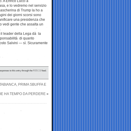
. A Enrico Lucci a
asa, e lo vedremo nel servizio
ascherina di Trump la ho a
gini dei giorni scorsi sono
anificare una presidenza che
o vedi gente che assalta un
.
 il leader della Lega dà la
sponsabilità di quanto
sto Salvini — sì. Sicuramente
responses to this entry through the
RSS 2.0
feed.
RTABIANCA, PRIMA SBUFFA E
CHE HA TEMPO DA PERDERE
»