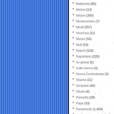
Mattarella
(60)
Meloni
(14)
Milano
(300)
Montezemolo
(7)
Monti
(357)
moschea
(11)
Musso
(10)
Muti
(10)
Napoli
(319)
Napolitano
(220)
no global
(5)
notte bianca
(3)
Nuovo Centrodestra
(2)
Obama
(11)
olimpiadi
(40)
Oliveri
(4)
Pannella
(29)
Papa
(33)
Parlamento
(1.428)