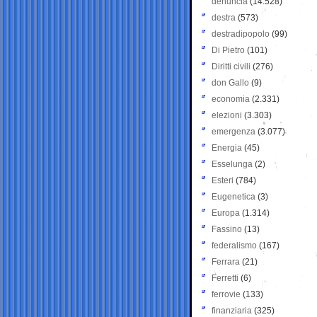
denuncia
(14.528)
destra
(573)
destradipopolo
(99)
Di Pietro
(101)
Diritti civili
(276)
don Gallo
(9)
economia
(2.331)
elezioni
(3.303)
emergenza
(3.077)
Energia
(45)
Esselunga
(2)
Esteri
(784)
Eugenetica
(3)
Europa
(1.314)
Fassino
(13)
federalismo
(167)
Ferrara
(21)
Ferretti
(6)
ferrovie
(133)
finanziaria
(325)