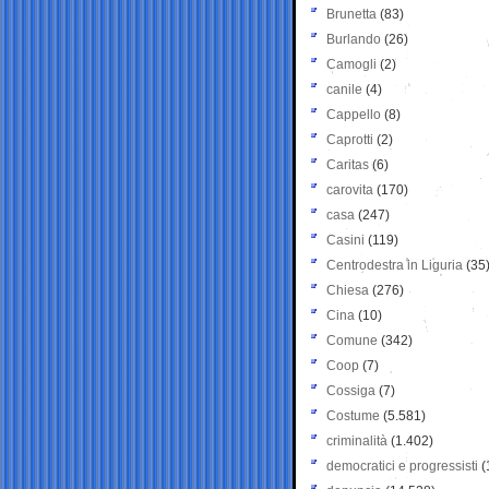
Brunetta
(83)
Burlando
(26)
Camogli
(2)
canile
(4)
Cappello
(8)
Caprotti
(2)
Caritas
(6)
carovita
(170)
casa
(247)
Casini
(119)
Centrodestra in Liguria
(35
Chiesa
(276)
Cina
(10)
Comune
(342)
Coop
(7)
Cossiga
(7)
Costume
(5.581)
criminalità
(1.402)
democratici e progressisti
(