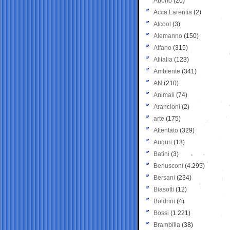
Aborto
(20)
Acca Larentia
(2)
Alcool
(3)
Alemanno
(150)
Alfano
(315)
Alitalia
(123)
Ambiente
(341)
AN
(210)
Animali
(74)
Arancioni
(2)
arte
(175)
Attentato
(329)
Auguri
(13)
Batini
(3)
Berlusconi
(4.295)
Bersani
(234)
Biasotti
(12)
Boldrini
(4)
Bossi
(1.221)
Brambilla
(38)