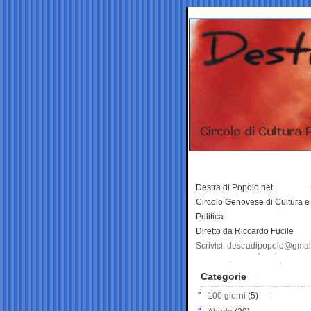
Destra di Popolo.net
Circolo Genovese di Cultura e
Politica
Diretto da Riccardo Fucile
Scrivici: destradipopolo@gma
Categorie
100 giorni
(5)