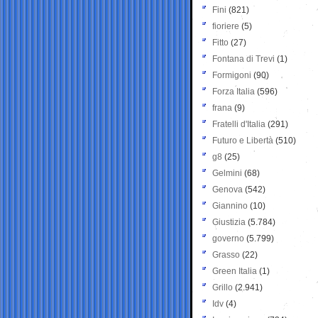
Fini
(821)
fioriere
(5)
Fitto
(27)
Fontana di Trevi
(1)
Formigoni
(90)
Forza Italia
(596)
frana
(9)
Fratelli d'Italia
(291)
Futuro e Libertà
(510)
g8
(25)
Gelmini
(68)
Genova
(542)
Giannino
(10)
Giustizia
(5.784)
governo
(5.799)
Grasso
(22)
Green Italia
(1)
Grillo
(2.941)
Idv
(4)