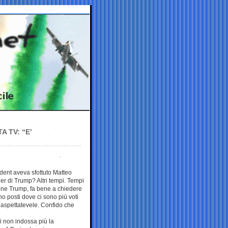
 TV: “E’
dent aveva sfottuto Matteo
er di Trump? Altri tempi. Tempi
ione Trump, fa bene a chiedere
no posti dove ci sono più voti
 aspettatevele. Confido che
i non indossa più la