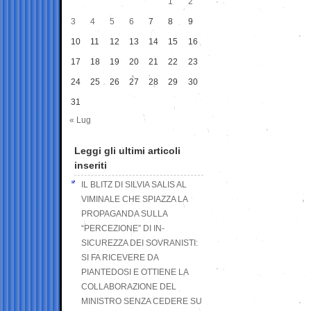
1
2
3
4
5
6
7
8
9
10
11
12
13
14
15
16
17
18
19
20
21
22
23
24
25
26
27
28
29
30
31
« Lug
Leggi gli ultimi articoli
inseriti
IL BLITZ DI SILVIA SALIS AL
VIMINALE CHE SPIAZZA LA
PROPAGANDA SULLA
“PERCEZIONE” DI IN-
SICUREZZA DEI SOVRANISTI:
SI FA RICEVERE DA
PIANTEDOSI E OTTIENE LA
COLLABORAZIONE DEL
MINISTRO SENZA CEDERE SU