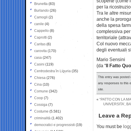
scoperte (come le 
Brunetta
(83)
per la ricostruz
Burlando
(26)
Tra le altre misu
Camogli
(2)
anche la proroga
canile
(4)
della spesa farm
Cappello
(8)
complessiva per i
territoriale (attr
Caprotti
(2)
Col nuovo mecca
Caritas
(6)
degli eventuali s
carovita
(170)
casa
(247)
Mario Sensini
Casini
(119)
(da “
Il Fatto Qu
Centrodestra in Liguria
(35)
This entry was posted o
Chiesa
(276)
any responses to this 
Cina
(10)
site.
Comune
(342)
Coop
(7)
«
“PATTO CON LA MA
UNIVERSITA’, 
Cossiga
(7)
Costume
(5.581)
Leave a Rep
criminalità
(1.402)
democratici e progressisti
(19)
You must be
log