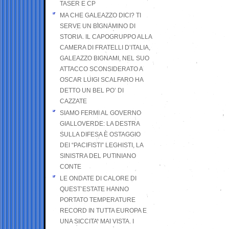
TASER E CP
MA CHE GALEAZZO DICI? TI
SERVE UN BIGNAMINO DI
STORIA. IL CAPOGRUPPO ALLA
CAMERA DI FRATELLI D’ITALIA,
GALEAZZO BIGNAMI, NEL SUO
ATTACCO SCONSIDERATO A
OSCAR LUIGI SCALFARO HA
DETTO UN BEL PO’ DI
CAZZATE
SIAMO FERMI AL GOVERNO
GIALLOVERDE: LA DESTRA
SULLA DIFESA È OSTAGGIO
DEI “PACIFISTI” LEGHISTI, LA
SINISTRA DEL PUTINIANO
CONTE
LE ONDATE DI CALORE DI
QUEST’ESTATE HANNO
PORTATO TEMPERATURE
RECORD IN TUTTA EUROPA E
UNA SICCITA’ MAI VISTA. I