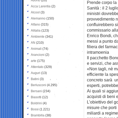
Aborto
(20)
Prende corpo la
Acca Larentia
(2)
Sanità : il 2 lugl
Alcool
(3)
ministri dovrebb
Alemanno
(150)
provvedimento n
confluirebbero sia
Alfano
(315)
commissario all
Alitalia
(123)
Enrico Bondi, ch
Ambiente
(341)
messi a punto da
AN
(210)
filiera del farma
Animali
(74)
intramoenia
Arancioni
(2)
Il pacchetto Bond
arte
(175)
e servizi, che a
Attentato
(329)
«Non tagli, nè m
Auguri
(13)
efficiente la sp
Batini
(3)
concreto sarà un
esperti, potrebbe
Berlusconi
(4.295)
Ai quali si aggiu
Bersani
(234)
acquisti di beni 
Biasotti
(12)
L’obiettivo del go
Boldrini
(4)
misure che porti
Bossi
(1.221)
miliardi a regime
Brambilla
(38)