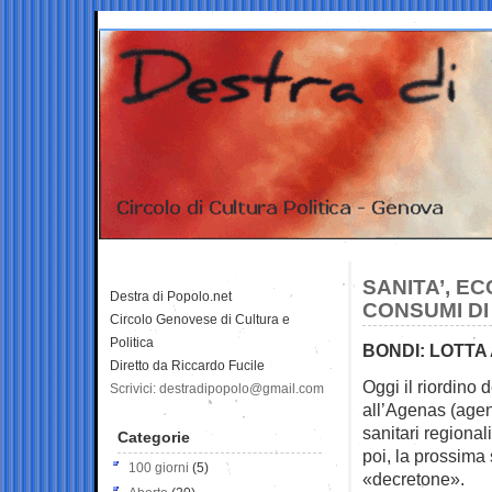
SANITA’, EC
Destra di Popolo.net
CONSUMI DI
Circolo Genovese di Cultura e
Politica
BONDI: LOTTA
Diretto da Riccardo Fucile
Oggi il riordino d
Scrivici: destradipopolo@gmail.com
all’Agenas
(agen
sanitari regional
Categorie
poi, la prossima 
100 giorni
(5)
«decretone».