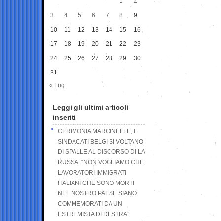
1
2
3
4
5
6
7
8
9
10
11
12
13
14
15
16
17
18
19
20
21
22
23
24
25
26
27
28
29
30
31
« Lug
Leggi gli ultimi articoli
inseriti
CERIMONIA MARCINELLE, I
SINDACATI BELGI SI VOLTANO
DI SPALLE AL DISCORSO DI LA
RUSSA: “NON VOGLIAMO CHE
LAVORATORI IMMIGRATI
ITALIANI CHE SONO MORTI
NEL NOSTRO PAESE SIANO
COMMEMORATI DA UN
ESTREMISTA DI DESTRA”