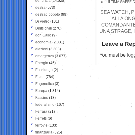
denuncia
(14.528)
«
L’ULTIMA GAFFE 
destra
(573)
SEA WATCH, P
destradipopolo
(99)
ALLA ONG
Di Pietro
(101)
COMANDANTE H
Diritti civili
(276)
UNA STRAGE, I
don Gallo
(9)
economia
(2.331)
Leave a Rep
elezioni
(3.303)
You must be
log
emergenza
(3.077)
Energia
(45)
Esselunga
(2)
Esteri
(784)
Eugenetica
(3)
Europa
(1.314)
Fassino
(13)
federalismo
(167)
Ferrara
(21)
Ferretti
(6)
ferrovie
(133)
finanziaria
(325)