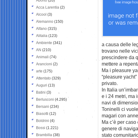
Aborto
(20)
Acca Larentia
(2)
Alcool
(3)
Alemanno
(150)
Alfano
(315)
Alitalia
(123)
Ambiente
(341)
a causa delle leg
AN
(210)
trovano nelle vi
prescindere da q
Animali
(74)
mettere a repenta
Arancioni
(2)
Ma i pleasure ya
arte
(175)
“pleasure yacht”
Attentato
(329)
privato.
Auguri
(13)
In Italia un’imba
Batini
(3)
e i 24 metri, ma 
Berlusconi
(4.295)
navi di dimensio
Bersani
(234)
Toninelli ci vuol
Biasotti
(12)
magari con annes
Boldrini
(4)
Ma c’è per caso
Bossi
(1.221)
genere di naviga
stato comunitari
Brambilla
(38)