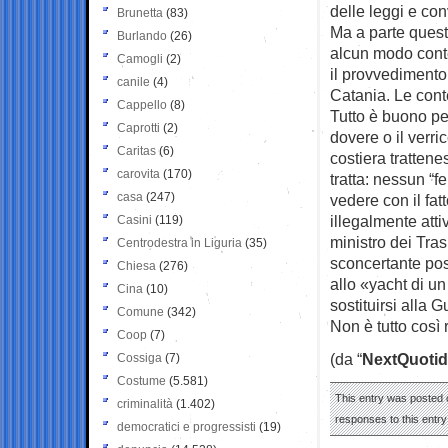
delle leggi e con
Brunetta
(83)
Ma a parte quest
Burlando
(26)
alcun modo conte
Camogli
(2)
il provvedimento
canile
(4)
Catania. Le cont
Cappello
(8)
Tutto è buono pe
Caprotti
(2)
dovere o il verr
Caritas
(6)
costiera tratten
carovita
(170)
tratta: nessun “
casa
(247)
vedere con il fat
illegalmente att
Casini
(119)
ministro dei Tra
Centrodestra in Liguria
(35)
sconcertante pos
Chiesa
(276)
allo «yacht di u
Cina
(10)
sostituirsi alla G
Comune
(342)
Non è tutto così
Coop
(7)
(da “
NextQuotid
Cossiga
(7)
Costume
(5.581)
This entry was posted 
criminalità
(1.402)
responses to this entr
democratici e progressisti
(19)