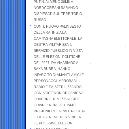
PUTIN: ALMENO 30MILA
NORDCOREANI SARANNO
DISPIEGATI SUL TERRITORIO
RUSSO
CON IL NUOVO PALINSESTO
DELLA RAI INIZIA LA
CAMPAGNA ELETTORALE. LA
DESTRA MILITARIZZA IL
SERVIZIO PUBBLICO IN VISTA
DELLE ELEZIONI POLITICHE
DEL 2027: DA VIA ASIAGO A
SAXA RUBRA, HANNO
INFARCITO DI AMANTI, AMICI E
PERSONAGGI IMPROBABILI
RADIO E TV, STERILIZZANDO
OGNI VOCE NON ORGANICA AL
GOVERNO. IL MESSAGGIO È
CHIARO: NON FACCIAMO
PRIGIONIERI. LA RAI È NOSTRA
E LA USEREMO PER VINCERE
LE PROSSIME ELEZIONI