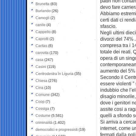
padri non contan
Brunetta
(83)
devo fare carrier
Burlando
(26)
Abbiamo estremiz
Camogli
(2)
certi dati ci ren
canile
(4)
sfascio.
Cappello
(8)
Negli ultimi diec
divorzi del 74% 
Caprotti
(2)
compresa tra i 1
Caritas
(6)
totale dei reati.
carovita
(170)
opera di un sing
casa
(247)
contemporaneamen
Casini
(119)
aumento del 5% 
Centrodestra in Liguria
(35)
Secondo il Centro
Chiesa
(276)
essere violenti ”
Cina
(10)
indubbio che l’e
Comune
(342)
disagio minorile,
Coop
(7)
dove i genitori n
assite cosi a rag
Cossiga
(7)
quelli a sfondo 
Costume
(5.581)
Si arriva a cerca
criminalità
(1.402)
internet, come un
democratici e progressisti
(19)
fermati dalla pol