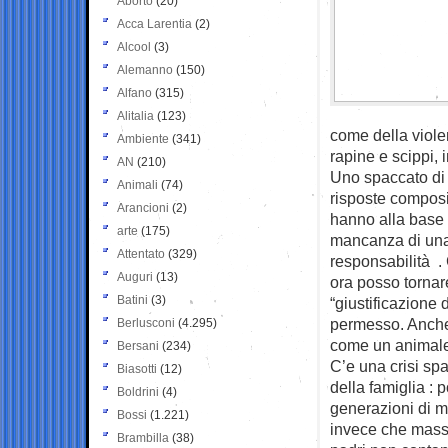
Aborto
(20)
Acca Larentia
(2)
Alcool
(3)
Alemanno
(150)
Alfano
(315)
Alitalia
(123)
come della viole
Ambiente
(341)
rapine e scippi, 
AN
(210)
Uno spaccato di 
Animali
(74)
risposte composit
Arancioni
(2)
hanno alla base s
arte
(175)
mancanza di una “
Attentato
(329)
responsabilità .
Auguri
(13)
ora posso tornar
Batini
(3)
“giustificazione 
permesso. Anche 
Berlusconi
(4.295)
come un animal
Bersani
(234)
C’e una crisi spa
Biasotti
(12)
della famiglia : p
Boldrini
(4)
generazioni di ma
Bossi
(1.221)
invece che massac
Brambilla
(38)