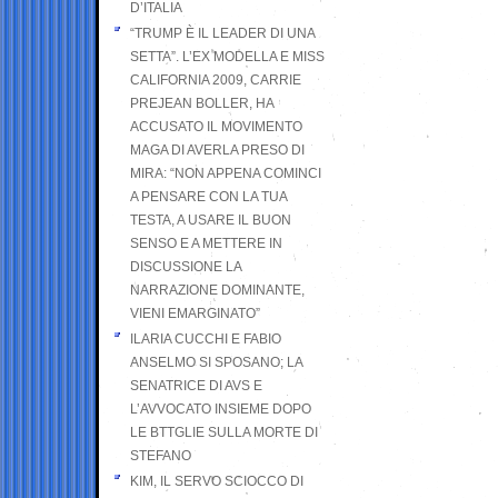
D’ITALIA
“TRUMP È IL LEADER DI UNA
SETTA”. L’EX MODELLA E MISS
CALIFORNIA 2009, CARRIE
PREJEAN BOLLER, HA
ACCUSATO IL MOVIMENTO
MAGA DI AVERLA PRESO DI
MIRA: “NON APPENA COMINCI
A PENSARE CON LA TUA
TESTA, A USARE IL BUON
SENSO E A METTERE IN
DISCUSSIONE LA
NARRAZIONE DOMINANTE,
VIENI EMARGINATO”
ILARIA CUCCHI E FABIO
ANSELMO SI SPOSANO; LA
SENATRICE DI AVS E
L’AVVOCATO INSIEME DOPO
LE BTTGLIE SULLA MORTE DI
STEFANO
KIM, IL SERVO SCIOCCO DI