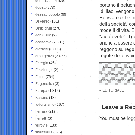
denuncia
(14.528)
portano il peluc
destra
(573)
idilliaci vengono 
destradipopolo
(99)
Pensiamo che molt
Di Pietro
(101)
della società co
Diritti civili
(276)
modelli di vita. 
don Gallo
(9)
“autorevole” . I 
economia
(2.331)
anche a essere d
reggono su regole
elezioni
(3.303)
regole di conviv
emergenza
(3.077)
Energia
(45)
This entry was posted o
Esselunga
(2)
emergenza
,
governo
,
P
Esteri
(784)
leave a response
, or
t
Eugenetica
(3)
«
EDITORIALE
Europa
(1.314)
Fassino
(13)
federalismo
(167)
Leave a Rep
Ferrara
(21)
You must be
log
Ferretti
(6)
ferrovie
(133)
finanziaria
(325)