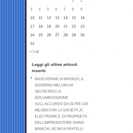
1
2
3
4
5
6
7
8
9
10
11
12
13
14
15
16
17
18
19
20
21
22
23
24
25
26
27
28
29
30
31
« Lug
Leggi gli ultimi articoli
inseriti
MASCHERINE DI BRONZO, IL
GOVERNO MELONI HA
SECRETATO LA
DOCUMENTAZIONE
SULL’ACCORDO DA OLTRE 100
MILIONI CON LA SOCIETÀ JC
ELECTRONICS, DI PROPRIETÀ
DELL’IMPRENDITORE DARIO
BIANCHI, VICINO A FRATELLI