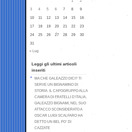
1
2
3
4
5
6
7
8
9
10
11
12
13
14
15
16
17
18
19
20
21
22
23
24
25
26
27
28
29
30
31
« Lug
Leggi gli ultimi articoli
inseriti
MA CHE GALEAZZO DICI? TI
SERVE UN BIGNAMINO DI
STORIA. IL CAPOGRUPPO ALLA
CAMERA DI FRATELLI D’ITALIA,
GALEAZZO BIGNAMI, NEL SUO
ATTACCO SCONSIDERATO A
OSCAR LUIGI SCALFARO HA
DETTO UN BEL PO’ DI
CAZZATE