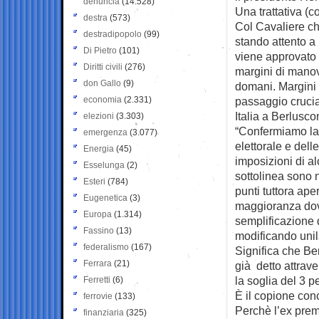
denuncia
(14.528)
Una trattativa (c
destra
(573)
Col Cavaliere che
destradipopolo
(99)
stando attento a 
Di Pietro
(101)
viene approvato
Diritti civili
(276)
margini di manov
don Gallo
(9)
domani. Margini 
economia
(2.331)
passaggio cruci
Italia a Berlusco
elezioni
(3.303)
“Confermiamo la 
emergenza
(3.077)
elettorale e dell
Energia
(45)
imposizioni di al
Esselunga
(2)
sottolinea sono 
Esteri
(784)
punti tuttora ape
Eugenetica
(3)
maggioranza dove
Europa
(1.314)
semplificazione d
Fassino
(13)
modificando unila
federalismo
(167)
Significa che Ber
Ferrara
(21)
già detto attrav
la soglia del 3 pe
Ferretti
(6)
È il copione conc
ferrovie
(133)
Perchè l’ex prem
finanziaria
(325)