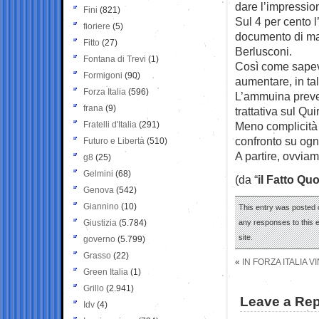
dare l’impressio
Fini
(821)
Sul 4 per cento l
fioriere
(5)
documento di ma
Fitto
(27)
Berlusconi.
Fontana di Trevi
(1)
Così come sapev
Formigoni
(90)
aumentare, in ta
Forza Italia
(596)
L’ammuina preved
frana
(9)
trattativa sul Qui
Fratelli d'Italia
(291)
Meno complicità
confronto su ogn
Futuro e Libertà
(510)
A partire, ovviam
g8
(25)
Gelmini
(68)
(da “
il Fatto Qu
Genova
(542)
Giannino
(10)
This entry was posted 
Giustizia
(5.784)
any responses to this 
site.
governo
(5.799)
Grasso
(22)
«
IN FORZA ITALIA V
Green Italia
(1)
Grillo
(2.941)
Leave a Rep
Idv
(4)