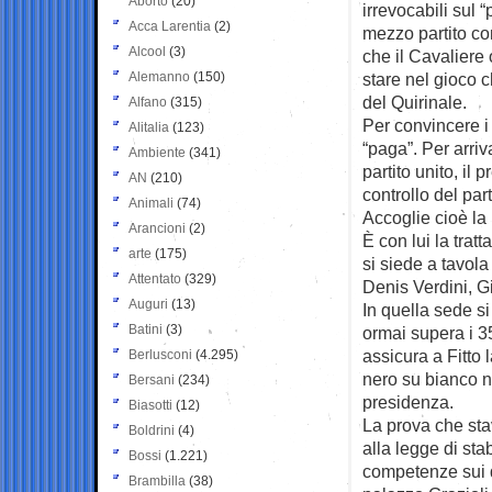
Aborto
(20)
irrevocabili sul 
Acca Larentia
(2)
mezzo partito co
Alcool
(3)
che il Cavaliere 
Alemanno
(150)
stare nel gioco 
del Quirinale.
Alfano
(315)
Per convincere i
Alitalia
(123)
“paga”. Per arriv
Ambiente
(341)
partito unito, il
AN
(210)
controllo del pa
Animali
(74)
Accoglie cioè la r
Arancioni
(2)
È con lui la trat
arte
(175)
si siede a tavol
Attentato
(329)
Denis Verdini, G
Auguri
(13)
In quella sede si
Batini
(3)
ormai supera i 3
assicura a Fitto
Berlusconi
(4.295)
nero su bianco n
Bersani
(234)
presidenza.
Biasotti
(12)
La prova che stav
Boldrini
(4)
alla legge di sta
Bossi
(1.221)
competenze sui d
Brambilla
(38)