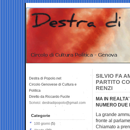
SILVIO FA 
Destra di Popolo.net
PARTITO CO
Circolo Genovese di Cultura e
RENZI
Politica
Diretto da Riccardo Fucile
MA IN REALTA’
Scrivici: destradipopolo@gmail.com
NUMERO DUE D
La grande ammui
Categorie
fronte al parlam
100 giorni
(5)
Chiamato a pren