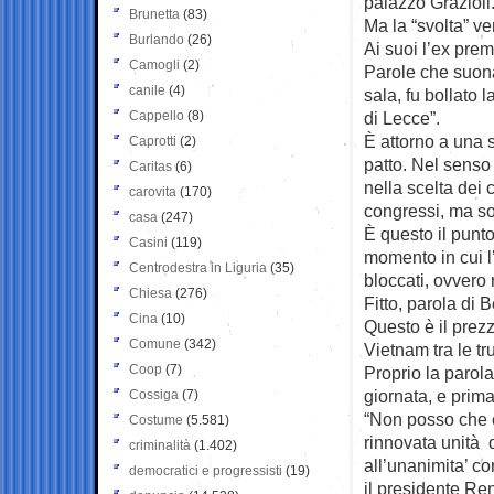
palazzo Grazioli
Brunetta
(83)
Ma la “svolta” ver
Burlando
(26)
Ai suoi l’ex prem
Camogli
(2)
Parole che suona
canile
(4)
sala, fu bollato
Cappello
(8)
di Lecce”.
È attorno a una s
Caprotti
(2)
patto. Nel senso
Caritas
(6)
nella scelta dei 
carovita
(170)
congressi, ma sop
casa
(247)
È questo il punto
Casini
(119)
momento in cui l
Centrodestra in Liguria
(35)
bloccati, ovvero
Chiesa
(276)
Fitto, parola di 
Cina
(10)
Questo è il prezz
Comune
(342)
Vietnam tra le tr
Coop
(7)
Proprio la parola
giornata, e prima
Cossiga
(7)
“Non posso che e
Costume
(5.581)
rinnovata unità d
criminalità
(1.402)
all’unanimita’ c
democratici e progressisti
(19)
il presidente Ren