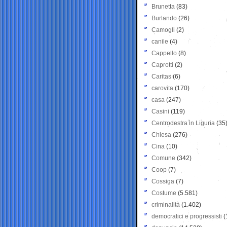
Brunetta
(83)
Burlando
(26)
Camogli
(2)
canile
(4)
Cappello
(8)
Caprotti
(2)
Caritas
(6)
carovita
(170)
casa
(247)
Casini
(119)
Centrodestra in Liguria
(35
Chiesa
(276)
Cina
(10)
Comune
(342)
Coop
(7)
Cossiga
(7)
Costume
(5.581)
criminalità
(1.402)
democratici e progressisti
(