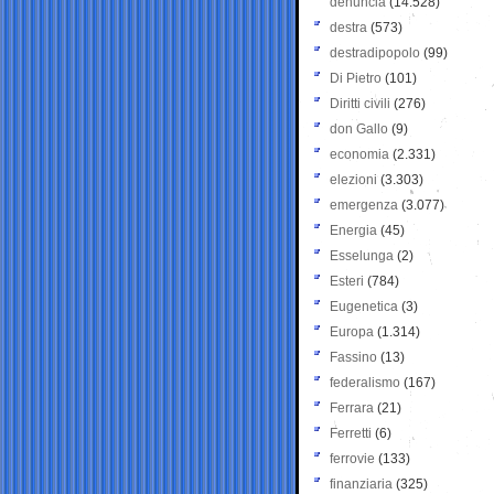
denuncia
(14.528)
destra
(573)
destradipopolo
(99)
Di Pietro
(101)
Diritti civili
(276)
don Gallo
(9)
economia
(2.331)
elezioni
(3.303)
emergenza
(3.077)
Energia
(45)
Esselunga
(2)
Esteri
(784)
Eugenetica
(3)
Europa
(1.314)
Fassino
(13)
federalismo
(167)
Ferrara
(21)
Ferretti
(6)
ferrovie
(133)
finanziaria
(325)