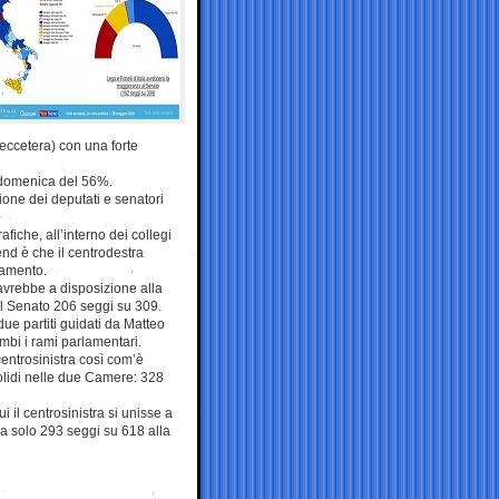
eccetera) con una forte
i domenica del 56%.
ione dei deputati e senatori
fiche, all’interno dei collegi
nd è che il centrodestra
lamento.
 avrebbe a disposizione alla
 al Senato 206 seggi su 309.
ue partiti guidati da Matteo
bi i rami parlamentari.
centrosinistra così com’è
olidi nelle due Camere: 328
 il centrosinistra si unisse a
sa solo 293 seggi su 618 alla