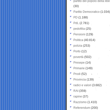
partito del popolo della libe
(30)
Partito Democratico
(1.034)
PD
(1.188)
PdL
(2.781)
pedofilia
(25)
Pensioni
(129)
Politica
(40.814)
polizia
(253)
Porto
(12)
povertà
(502)
Presepe
(14)
Primarie
(149)
Prodi
(52)
Provincia
(139)
radici e valori
(3.682)
RAI
(359)
rapine
(37)
Razzismo
(1.410)
Referendum
(200)