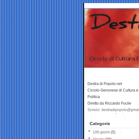
Destra di Popolo.net
Circolo Genovese di Cultura e
Politica
Diretto da Riccardo Fucile
Scrivici: destradipopolo@gma
Categorie
100 giorni
(5)