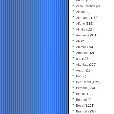
Aborto
(20)
Acca Larentia
(2)
Alcool
(3)
Alemanno
(150)
Alfano
(315)
Alitalia
(123)
Ambiente
(341)
AN
(210)
Animali
(74)
Arancioni
(2)
arte
(175)
Attentato
(329)
Auguri
(13)
Batini
(3)
Berlusconi
(4.295)
Bersani
(234)
Biasotti
(12)
Boldrini
(4)
Bossi
(1.221)
Brambilla
(38)