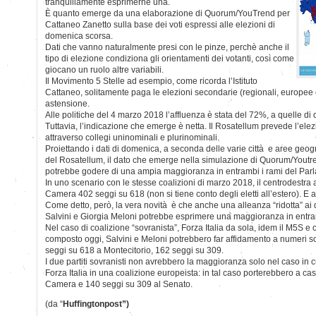
tranquillamente esprimerne una.
È quanto emerge da una elaborazione di Quorum/YouTrend per
Cattaneo Zanetto sulla base dei voti espressi alle elezioni di
domenica scorsa.
Dati che vanno naturalmente presi con le pinze, perchè anche il
tipo di elezione condiziona gli orientamenti dei votanti, così come
giocano un ruolo altre variabili.
Il Movimento 5 Stelle ad esempio, come ricorda l’Istituto
Cattaneo, solitamente paga le elezioni secondarie (regionali, europee 
astensione.
Alle politiche del 4 marzo 2018 l’affluenza è stata del 72%, a quelle d
Tuttavia, l’indicazione che emerge è netta. Il Rosatellum prevede l’elez
attraverso collegi uninominali e plurinominali.
Proiettando i dati di domenica, a seconda delle varie città e aree geogra
del Rosatellum, il dato che emerge nella simulazione di Quorum/Youtre
potrebbe godere di una ampia maggioranza in entrambi i rami del Par
In uno scenario con le stesse coalizioni di marzo 2018, il centrodestra
Camera 402 seggi su 618 (non si tiene conto degli eletti all’estero). E
Come detto, però, la vera novità è che anche una alleanza “ridotta” ai d
Salvini e Giorgia Meloni potrebbe esprimere una maggioranza in entram
Nel caso di coalizione “sovranista”, Forza Italia da sola, idem il M5S e 
composto oggi, Salvini e Meloni potrebbero far affidamento a numeri s
seggi su 618 a Montecitorio, 162 seggi su 309.
I due partiti sovranisti non avrebbero la maggioranza solo nel caso in cui
Forza Italia in una coalizione europeista: in tal caso porterebbero a ca
Camera e 140 seggi su 309 al Senato.
(da “
Huffingtonpost”)