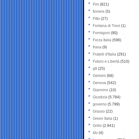
Fini
(821)
fioriere
(5)
Fitto
(27)
Fontana di Trevi
(1)
Formigoni
(90)
Forza Italia
(596)
frana
(9)
Fratelli d'Italia
(291)
Futuro e Libertà
(510)
g8
(25)
Gelmini
(68)
Genova
(542)
Giannino
(10)
Giustizia
(5.784)
governo
(5.799)
Grasso
(22)
Green Italia
(1)
Grillo
(2.941)
Idv
(4)