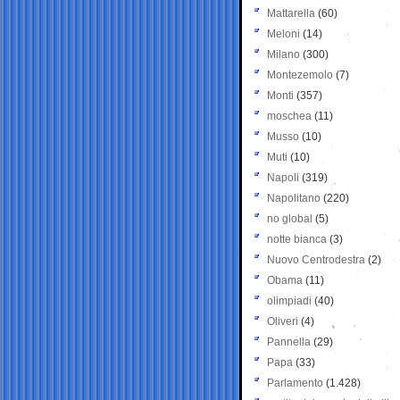
Mattarella
(60)
Meloni
(14)
Milano
(300)
Montezemolo
(7)
Monti
(357)
moschea
(11)
Musso
(10)
Muti
(10)
Napoli
(319)
Napolitano
(220)
no global
(5)
notte bianca
(3)
Nuovo Centrodestra
(2)
Obama
(11)
olimpiadi
(40)
Oliveri
(4)
Pannella
(29)
Papa
(33)
Parlamento
(1.428)