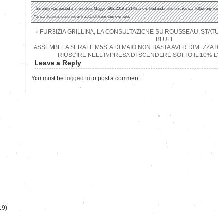
This entry was posted on mercoledì, Maggio 29th, 2019 at 21:42 and is filed under
elezioni
. You can follow any re
You can
leave a response
, or
trackback
from your own site.
«
FURBIZIA GRILLINA, LA CONSULTAZIONE SU ROUSSEAU, STAT
BLUFF
ASSEMBLEA SERALE M5S: A DI MAIO NON BASTA AVER DIMEZZATO
RIUSCIRE NELL’IMPRESA DI SCENDERE SOTTO IL 10% 
Leave a Reply
You must be
logged in
to post a comment.
)
19)