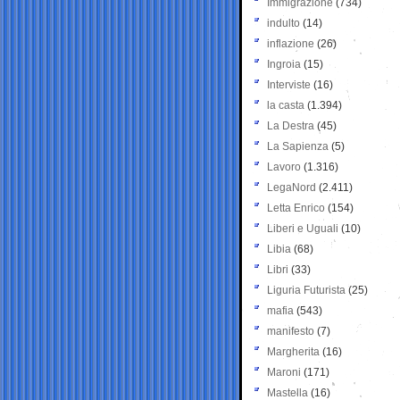
Immigrazione
(734)
indulto
(14)
inflazione
(26)
Ingroia
(15)
Interviste
(16)
la casta
(1.394)
La Destra
(45)
La Sapienza
(5)
Lavoro
(1.316)
LegaNord
(2.411)
Letta Enrico
(154)
Liberi e Uguali
(10)
Libia
(68)
Libri
(33)
Liguria Futurista
(25)
mafia
(543)
manifesto
(7)
Margherita
(16)
Maroni
(171)
Mastella
(16)