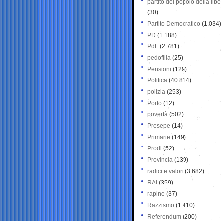
partito del popolo della libe
(30)
Partito Democratico
(1.034)
PD
(1.188)
PdL
(2.781)
pedofilia
(25)
Pensioni
(129)
Politica
(40.814)
polizia
(253)
Porto
(12)
povertà
(502)
Presepe
(14)
Primarie
(149)
Prodi
(52)
Provincia
(139)
radici e valori
(3.682)
RAI
(359)
rapine
(37)
Razzismo
(1.410)
Referendum
(200)