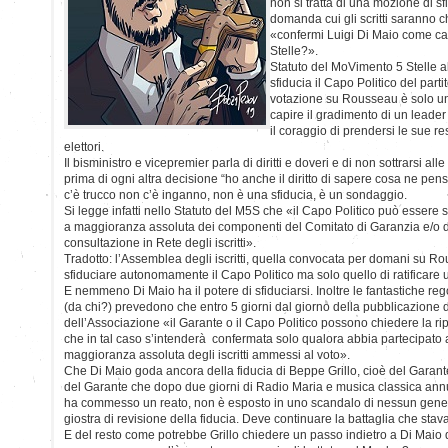
non si tratta di una mozione di sf
domanda cui gli scritti saranno 
«confermi Luigi Di Maio come ca
Stelle?».
Statuto del MoVimento 5 Stelle a
sfiducia il Capo Politico del partit
votazione su Rousseau è solo u
capire il gradimento di un lead
il coraggio di prendersi le sue r
elettori.
Il bisministro e vicepremier parla di diritti e doveri e di non sottrarsi al
prima di ogni altra decisione “ho anche il diritto di sapere cosa ne pen
c’è trucco non c’è inganno, non è una sfiducia, è un sondaggio.
Si legge infatti nello Statuto del M5S che «il Capo Politico può essere 
a maggioranza assoluta dei componenti del Comitato di Garanzia e/o da
consultazione in Rete degli iscritti».
Tradotto: l’Assemblea degli iscritti, quella convocata per domani su Ro
sfiduciare autonomamente il Capo Politico ma solo quello di ratificare u
E nemmeno Di Maio ha il potere di sfiduciarsi. Inoltre le fantastiche re
(da chi?) prevedono che entro 5 giorni dal giorno della pubblicazione dei
dell’Associazione «il Garante o il Capo Politico possono chiedere la ri
che in tal caso s’intenderà confermata solo qualora abbia partecipato 
maggioranza assoluta degli iscritti ammessi al voto».
Che Di Maio goda ancora della fiducia di Beppe Grillo, cioè del Garante
del Garante che dopo due giorni di Radio Maria e musica classica ann
ha commesso un reato, non è esposto in uno scandalo di nessun gene
giostra di revisione della fiducia. Deve continuare la battaglia che st
E del resto come potrebbe Grillo chiedere un passo indietro a Di Maio