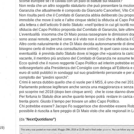
scorse europee se l’è cavata con un paio di battute sul Maalox?
Non resta che un altro soggetto statutario che può presentare la mozione
Garanzia che attualmente è composto da Giancarlo Cancelleri, Vito Cr
Non risulta però che il Comitato di Garanzia abbia deliberato (su prop
immobile che move il sole e l’altre cinque stelle) la sfiducia al Capo Po
alla lettera c dell’articolo 9 dello Statuto: «nell’ipotesi in cui gli iscritti n
sfiducia del Capo Politico proposta dal Comitato di Garanzia, tale ulti
L’eventualità insomma che Di Maio possa rassegnare le dimissioni do
sono assai remote, perchè come si è visto non è così che si sfiducia il
Altro conto naturalmente è che Di Maio decida autonomamente di dimet
bisogno certo di indire una consultazione online). In quel caso cosa
eventualità è prevista dallo Statuto dove si legge che «qualora la caric
vacante, il membro più anziano del Comitato di Garanzia ne assume 
Ecco quindi che il nuovo reggente Capo Politico ad interim potrebbe es
sottosegretario alla Presidenza del Consiglio con delega all’Editoria e
)
euro di soldi pubblici in sondaggi sul suo gradimento personale e per av
complotto dei “piedini sporchi”.
Crimi è senza dubbio quello che ci vuole per il M5S, è uno che nel 2013
Parlamento potesse legiferare anche senza una maggioranza e senza u
poi scoprire nel 2018 (dopo ben cinque anni) che le cose stanno div
Per fortuna lo Statuto dice anche quanto tempo potrà restare in carica
trenta giorni. Giusto il tempo per trovare un altro Capo Politico.
Chi potrebbe essere? Jacopo Fo suggerisce che dovrebbe essere Rob
possibile è riuscita a fare peggio di Di Maio visto che alle regionali in L
(da “
NextQuotidiano”)
19)
This entry was posted on mercoledì, Maggio 29th, 2019 at 21:39 and is filed under
governo
. You can follow any re