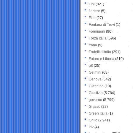
Fini
(821)
fioriere
(5)
Fitto
(27)
Fontana di Trevi
(1)
Formigoni
(90)
Forza Italia
(596)
frana
(9)
Fratelli d'Italia
(291)
Futuro e Libertà
(510)
g8
(25)
Gelmini
(68)
Genova
(542)
Giannino
(10)
Giustizia
(5.784)
governo
(5.799)
Grasso
(22)
Green Italia
(1)
Grillo
(2.941)
Idv
(4)