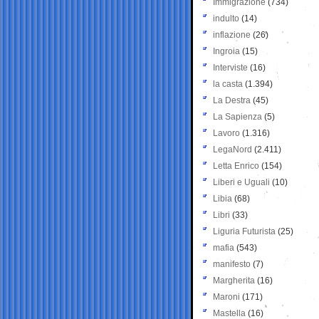
Immigrazione
(734)
indulto
(14)
inflazione
(26)
Ingroia
(15)
Interviste
(16)
la casta
(1.394)
La Destra
(45)
La Sapienza
(5)
Lavoro
(1.316)
LegaNord
(2.411)
Letta Enrico
(154)
Liberi e Uguali
(10)
Libia
(68)
Libri
(33)
Liguria Futurista
(25)
mafia
(543)
manifesto
(7)
Margherita
(16)
Maroni
(171)
Mastella
(16)