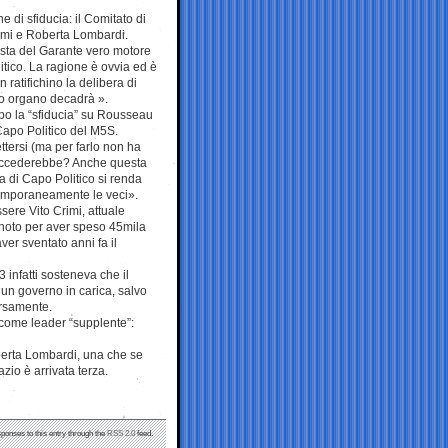
 di sfiducia: il Comitato di
imi e Roberta Lombardi.
osta del Garante vero motore
litico. La ragione è ovvia ed è
on ratifichino la delibera di
mo organo decadrà ».
po la “sfiducia” su Rousseau
 Capo Politico del M5S.
tersi (ma per farlo non ha
 succederebbe? Anche questa
a di Capo Politico si renda
temporaneamente le veci».
sere Vito Crimi, attuale
 noto per aver speso 45mila
er sventato anni fa il
 infatti sosteneva che il
n governo in carica, salvo
ersamente.
 come leader “supplente”:
erta Lombardi, una che se
azio è arrivata terza.
sponses to this entry through the
RSS 2.0
feed.