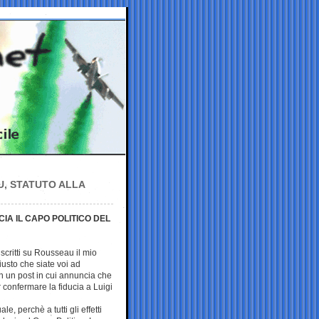
U, STATUTO ALLA
CIA IL CAPO POLITICO DEL
scritti su Rousseau il mio
iusto che siate voi ad
in un post in cui annuncia che
confermare la fiducia a Luigi
e, perchè a tutti gli effetti