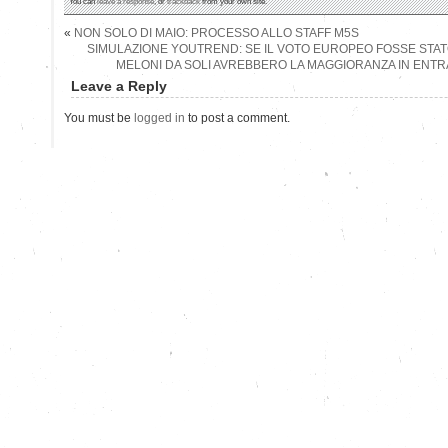
You can
leave a response
, or
trackback
from your own site.
«
NON SOLO DI MAIO: PROCESSO ALLO STAFF M5S
SIMULAZIONE YOUTREND: SE IL VOTO EUROPEO FOSSE STATO 
MELONI DA SOLI AVREBBERO LA MAGGIORANZA IN ENT
Leave a Reply
You must be
logged in
to post a comment.