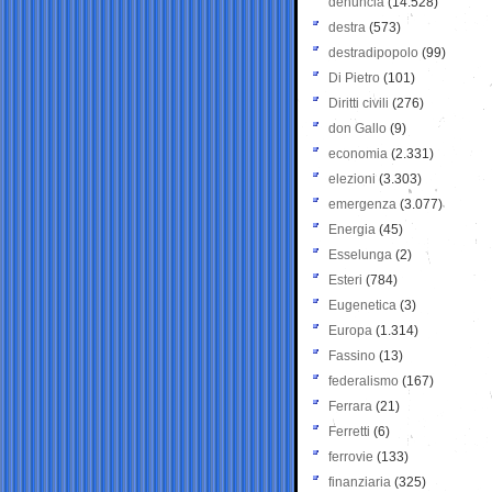
denuncia
(14.528)
destra
(573)
destradipopolo
(99)
Di Pietro
(101)
Diritti civili
(276)
don Gallo
(9)
economia
(2.331)
elezioni
(3.303)
emergenza
(3.077)
Energia
(45)
Esselunga
(2)
Esteri
(784)
Eugenetica
(3)
Europa
(1.314)
Fassino
(13)
federalismo
(167)
Ferrara
(21)
Ferretti
(6)
ferrovie
(133)
finanziaria
(325)