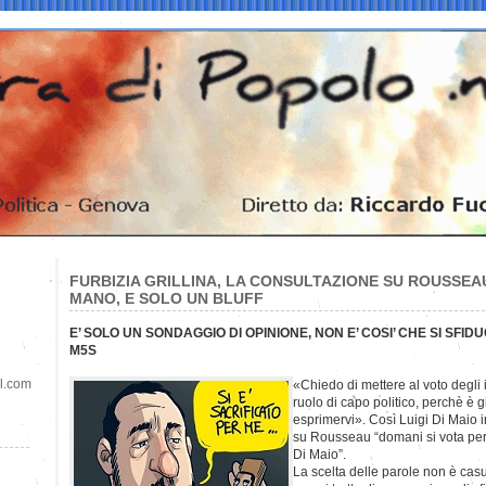
FURBIZIA GRILLINA, LA CONSULTAZIONE SU ROUSSEA
MANO, E SOLO UN BLUFF
E’ SOLO UN SONDAGGIO DI OPINIONE, NON E’ COSI’ CHE SI SFIDU
M5S
il.com
«Chiedo di mettere al voto degli i
ruolo di capo politico, perchè è g
esprimervi». Così Luigi Di Maio 
su Rousseau “domani si vota per 
Di Maio”.
La scelta delle parole non è casual