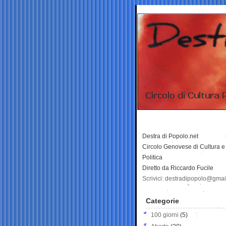
Destra di Popolo.net
Circolo Genovese di Cultura e
Politica
Diretto da Riccardo Fucile
Scrivici: destradipopolo@gma
Categorie
100 giorni
(5)