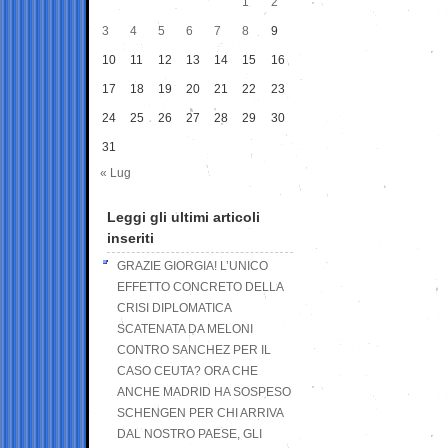
1
2
3
4
5
6
7
8
9
10
11
12
13
14
15
16
17
18
19
20
21
22
23
24
25
26
27
28
29
30
31
« Lug
Leggi gli ultimi articoli
inseriti
GRAZIE GIORGIA! L’UNICO
EFFETTO CONCRETO DELLA
CRISI DIPLOMATICA
SCATENATA DA MELONI
CONTRO SANCHEZ PER IL
CASO CEUTA? ORA CHE
ANCHE MADRID HA SOSPESO
SCHENGEN PER CHI ARRIVA
DAL NOSTRO PAESE, GLI