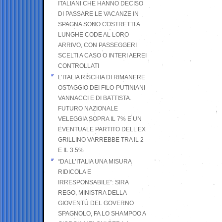
ITALIANI CHE HANNO DECISO
DI PASSARE LE VACANZE IN
SPAGNA SONO COSTRETTI A
LUNGHE CODE AL LORO
ARRIVO, CON PASSEGGERI
SCELTI A CASO O INTERI AEREI
CONTROLLATI
L’ITALIA RISCHIA DI RIMANERE
OSTAGGIO DEI FILO-PUTINIANI
VANNACCI E DI BATTISTA.
FUTURO NAZIONALE
VELEGGIA SOPRA IL 7% E UN
EVENTUALE PARTITO DELL’EX
GRILLINO VARREBBE TRA IL 2
E IL 3.5%
“DALL’ITALIA UNA MISURA
RIDICOLA E
IRRESPONSABILE”: SIRA
REGO, MINISTRA DELLA
GIOVENTÙ DEL GOVERNO
SPAGNOLO, FA LO SHAMPOO A