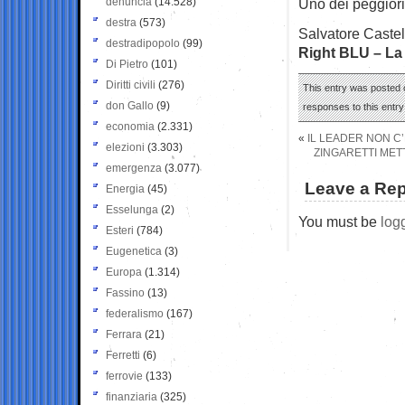
denuncia
(14.528)
Uno dei peggior
destra
(573)
Salvatore Castel
destradipopolo
(99)
Right BLU – La 
Di Pietro
(101)
Diritti civili
(276)
This entry was posted 
don Gallo
(9)
responses to this entr
economia
(2.331)
«
IL LEADER NON C’
elezioni
(3.303)
ZINGARETTI MET
emergenza
(3.077)
Leave a Rep
Energia
(45)
Esselunga
(2)
You must be
log
Esteri
(784)
Eugenetica
(3)
Europa
(1.314)
Fassino
(13)
federalismo
(167)
Ferrara
(21)
Ferretti
(6)
ferrovie
(133)
finanziaria
(325)