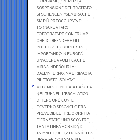
GIORGIA MELONI PER LA
SOSPENSIONE DEL TRATTATO
SI SCHENGEN: “SEMBRA CHE
SIA PIÙ PREOCCUPATA DI
TORNARE A FARSI
FOTOGRAFARE CON TRUMP
CHE DI DIFENDERE GLI
INTERESSI EUROPEI. STA
IMPORTANDO IN EUROPA
UN’AGENDA POLITICA CHE
MIRA A INDEBOLIRLA
DALL’INTERNO. MA È RIMASTA
PIUTTOSTO ISOLATA”
MELONI SI È INFILATA DA SOLA
NEL TUNNEL. L’ESCALATION
DI TENSIONE CON IL
GOVERNO SPAGNOLO ERA
PREVEDIBILE: TRE GIORNI FA
C’ERA STATO UNO SCONTRO
TRA LA LINEA MORBIDA DI
TAJANI E QUELLA DURA DELLA
PREMIER CON SALVINI E