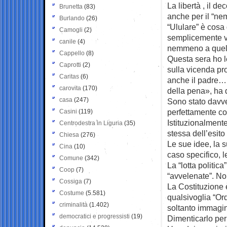
La libertà , il de
Brunetta
(83)
anche per il “ne
Burlando
(26)
“Ululare” è cosa 
Camogli
(2)
semplicemente v
canile
(4)
nemmeno a quel 
Cappello
(8)
Questa sera ho le
Caprotti
(2)
sulla vicenda pr
Caritas
(6)
anche il padre…
carovita
(170)
della pena», ha 
casa
(247)
Sono stato davve
perfettamente coe
Casini
(119)
Istituzionalment
Centrodestra in Liguria
(35)
stessa dell’esit
Chiesa
(276)
Le sue idee, la s
Cina
(10)
caso specifico, l
Comune
(342)
La “lotta politica
Coop
(7)
“avvelenate”. No
Cossiga
(7)
La Costituzione 
Costume
(5.581)
qualsivoglia “Or
criminalità
(1.402)
soltanto immagina
democratici e progressisti
(19)
Dimenticarlo per 