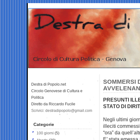
SOMMERSI D
Destra di Popolo.net
AVVELENANO
Circolo Genovese di Cultura e
Politica
PRESUNTI ILLE
Diretto da Riccardo Fucile
STATO DI DIRI
Scrivici: destradipopolo@gmail.com
Negli ultimi gior
Categorie
illeciti commessi
“ora” da quell’alt
100 giorni
(5)
E’ stata emessa