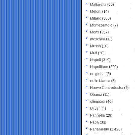
Mattarella
(60)
Meloni
(14)
Milano
(300)
Montezemolo
(7)
Monti
(357)
moschea
(11)
Musso
(10)
Muti
(10)
Napoli
(319)
Napolitano
(220)
no global
(5)
notte bianca
(3)
Nuovo Centrodestra
(2)
Obama
(11)
olimpiadi
(40)
Oliveri
(4)
Pannella
(29)
Papa
(33)
Parlamento
(1.428)