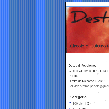
Destra di Popolo.net
Circolo Genovese di Cultura e
Politica
Diretto da Riccardo Fucile
Scrivici: destradipopolo@gma
Categorie
100 giorni
(5)