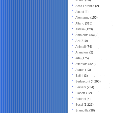
Aborto
(20)
Acca Larentia
(2)
Alcool
(3)
Alemanno
(150)
Alfano
(315)
Alitalia
(123)
Ambiente
(341)
AN
(210)
Animali
(74)
Arancioni
(2)
arte
(175)
Attentato
(329)
Auguri
(13)
Batini
(3)
Berlusconi
(4.295)
Bersani
(234)
Biasotti
(12)
Boldrini
(4)
Bossi
(1.221)
Brambilla
(38)