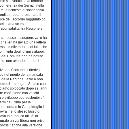
e si è verificata al termine
Conferenza dei Servizi, nella
re la richiesta di sospensiva
nti per poter presentare il
 luce dell’accordo raggiunto col
ettimana scorsa.
esponsabilità tra Regione e
ha concesso la sospensiva, e ha
he ieri ha inviato una lettera
tessa, motivandolo col fatto che
in virtù degli ultimi sviluppi.
ico del Comune non ha potuto
glio, non avendo elementi
ivo del Comune si riferiva al
ndo nel merito della mancata
ici della Regione Lazio a non
cedenti – spiega – Spiace che
bbiamo sbloccato dopo sei anni
re confusione con vecchi
ta e sviluppo eco-sostenibile”.
termine ultimo per la
concordato in Campidoglio il
dovrà nello stesso lasso di
va la pubblica utilità al
munale un via libera non privo
ortodossi” anche alla versione