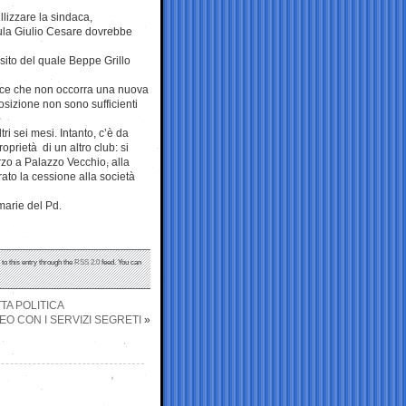
lizzare la sindaca,
’aula Giulio Cesare dovrebbe
esito del quale Beppe Grillo
tisce che non occorra una nuova
osizione non sono sufficienti
ri sei mesi. Intanto, c’è da
roprietà di un altro club: si
arzo a Palazzo Vecchio, alla
rato la cessione alla società
marie del Pd.
to this entry through the
RSS 2.0
feed. You can
TA POLITICA
EO CON I SERVIZI SEGRETI
»