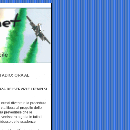
TADIO: ORA AL
DEI SERVIZI E I TEMPI SI
 ormai diventata la procedura
via libera al progetto dello
ra prevedibile che le
 venissero a galla in tutto il
 ridosso delle scadenze