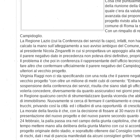
Cosa che puntualment
della riunione della 
quale c’era da valuta
avanzata dai propone
progetto rivisto alla
comune di Roma la s
Con un rimpallo di r
Campidoglio.
La Regione Lazio (cui la Conferenza dei servizi fa capo), infatti, non 
calcato la mano sull’atteggiamento a suo avviso ambiguo del Comune, c
al presidente Nicola Zingaretti in cui si prospettava un appoggio alla s
il parere negativo dato in precedenza non poteva dirsi definitivo, proprio 
Il problema è che poi in conferenza il rappresentante dell’ufficio tecn
fare altro che confermare ufficialmente il parere negativo del Campido
ulteriori al vecchio progetto.
Virginia Raggi non ci sta specificando con una nota che il parere negat
vecchio progetto “con oltre un milione di metri cubi di cemento: “Entra
sospensione della conferenza dei servizi, risulta che siano stati gli uff
volerla concedere, diversamente da quanto assicuratoci nei giorni pre
in Regione qualcuno cerchi di strumentalizzare questa vicenda che a
di immobilismo. Nuovamente si cerca di fermare il cambiamento e crea
trucchi, privando così la città ed i cittadini di una opportunità di cresci
La morale della favola è che, con la decisione di fissare al 30 marzo il 
presentazione del nuovo progetto e del nuovo parere secondo quanto 
24 febbraio, la palla passa ora nel campo della giunta capitolina, che 
tempo mettere mano alla delibera della giunta Marino con cui si accorda
progetto originale dello stadio, e soprattutto ottenere dal Consiglio co
di rischi, dati i mal di pancia manifestati da alcuni consiglieri grillini “