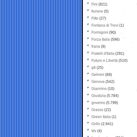
Fini
(821)
fioriere
(5)
Fitto
(27)
Fontana di Trevi
(1)
Formigoni
(90)
Forza Italia
(596)
frana
(9)
Fratelli d'Italia
(291)
Futuro e Libertà
(510)
g8
(25)
Gelmini
(68)
Genova
(542)
Giannino
(10)
Giustizia
(5.784)
governo
(5.799)
Grasso
(22)
Green Italia
(1)
Grillo
(2.941)
Idv
(4)