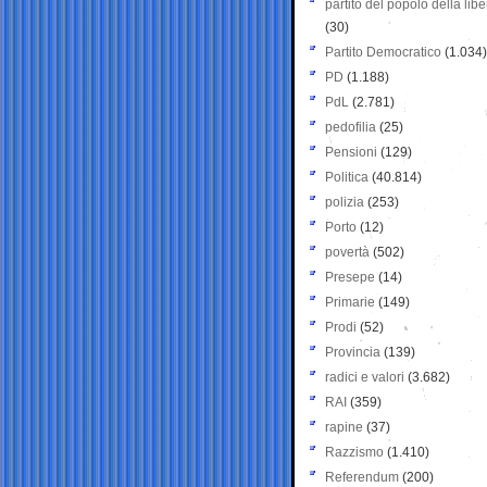
partito del popolo della libe
(30)
Partito Democratico
(1.034)
PD
(1.188)
PdL
(2.781)
pedofilia
(25)
Pensioni
(129)
Politica
(40.814)
polizia
(253)
Porto
(12)
povertà
(502)
Presepe
(14)
Primarie
(149)
Prodi
(52)
Provincia
(139)
radici e valori
(3.682)
RAI
(359)
rapine
(37)
Razzismo
(1.410)
Referendum
(200)