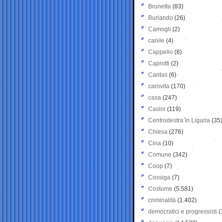
Brunetta
(83)
Burlando
(26)
Camogli
(2)
canile
(4)
Cappello
(8)
Caprotti
(2)
Caritas
(6)
carovita
(170)
casa
(247)
Casini
(119)
Centrodestra in Liguria
(35
Chiesa
(276)
Cina
(10)
Comune
(342)
Coop
(7)
Cossiga
(7)
Costume
(5.581)
criminalità
(1.402)
democratici e progressisti
(