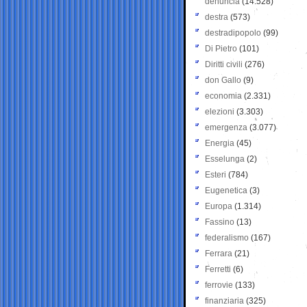
denuncia
(14.528)
destra
(573)
destradipopolo
(99)
Di Pietro
(101)
Diritti civili
(276)
don Gallo
(9)
economia
(2.331)
elezioni
(3.303)
emergenza
(3.077)
Energia
(45)
Esselunga
(2)
Esteri
(784)
Eugenetica
(3)
Europa
(1.314)
Fassino
(13)
federalismo
(167)
Ferrara
(21)
Ferretti
(6)
ferrovie
(133)
finanziaria
(325)