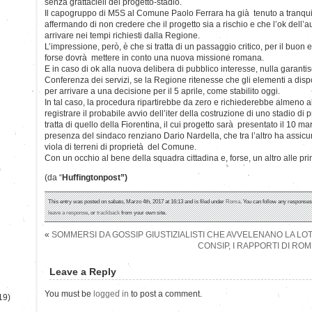
senza grattacieli del progetto-stadio.
Il capogruppo di M5S al Comune Paolo Ferrara ha già tenuto a tranquil
affermando di non credere che il progetto sia a rischio e che l’ok dell
arrivare nei tempi richiesti dalla Regione.
L’impressione, però, è che si tratta di un passaggio critico, per il buon 
forse dovrà mettere in conto una nuova missione romana.
E in caso di ok alla nuova delibera di pubblico interesse, nulla garan
Conferenza dei servizi, se la Regione ritenesse che gli elementi a disp
per arrivare a una decisione per il 5 aprile, come stabilito oggi.
In tal caso, la procedura ripartirebbe da zero e richiederebbe almeno alt
registrare il probabile avvio dell’iter della costruzione di uno stadio di p
tratta di quello della Fiorentina, il cui progetto sarà presentato il 10 m
presenza del sindaco renziano Dario Nardella, che tra l’altro ha assicu
viola di terreni di proprietà del Comune.
Con un occhio al bene della squadra cittadina e, forse, un altro alle pri
)
(da “
Huffingtonpost”)
This entry was posted on sabato, Marzo 4th, 2017 at 16:13 and is filed under
Roma
. You can follow any responses 
leave a response
, or
trackback
from your own site.
«
SOMMERSI DA GOSSIP GIUSTIZIALISTI CHE AVVELENANO LA LOT
CONSIP, I RAPPORTI DI ROM
Leave a Reply
You must be
logged in
to post a comment.
19)