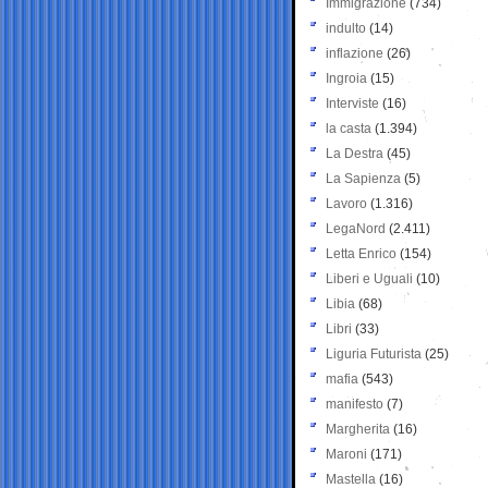
Immigrazione
(734)
indulto
(14)
inflazione
(26)
Ingroia
(15)
Interviste
(16)
la casta
(1.394)
La Destra
(45)
La Sapienza
(5)
Lavoro
(1.316)
LegaNord
(2.411)
Letta Enrico
(154)
Liberi e Uguali
(10)
Libia
(68)
Libri
(33)
Liguria Futurista
(25)
mafia
(543)
manifesto
(7)
Margherita
(16)
Maroni
(171)
Mastella
(16)