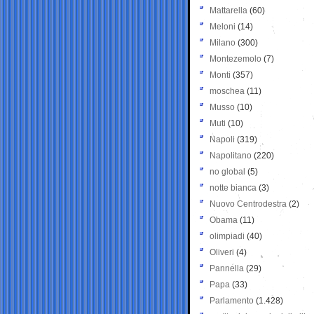
Mattarella
(60)
Meloni
(14)
Milano
(300)
Montezemolo
(7)
Monti
(357)
moschea
(11)
Musso
(10)
Muti
(10)
Napoli
(319)
Napolitano
(220)
no global
(5)
notte bianca
(3)
Nuovo Centrodestra
(2)
Obama
(11)
olimpiadi
(40)
Oliveri
(4)
Pannella
(29)
Papa
(33)
Parlamento
(1.428)