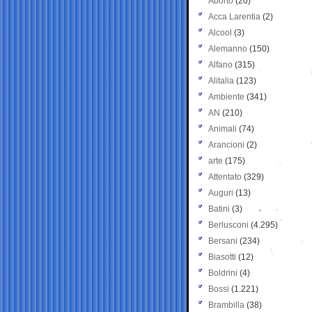
Aborto
(20)
Acca Larentia
(2)
Alcool
(3)
Alemanno
(150)
Alfano
(315)
Alitalia
(123)
Ambiente
(341)
AN
(210)
Animali
(74)
Arancioni
(2)
arte
(175)
Attentato
(329)
Auguri
(13)
Batini
(3)
Berlusconi
(4.295)
Bersani
(234)
Biasotti
(12)
Boldrini
(4)
Bossi
(1.221)
Brambilla
(38)