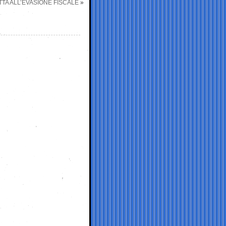
TTA ALL’EVASIONE FISCALE
»