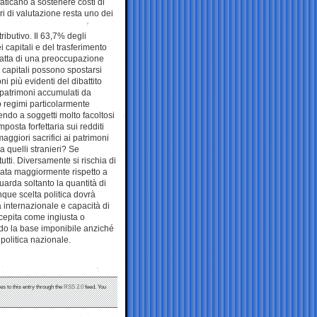
aticano a sostenere costi di
i di valutazione resta uno dei
tributivo. Il 63,7% degli
ei capitali e del trasferimento
 tratta di una preoccupazione
 capitali possono spostarsi
i più evidenti del dibattito
 patrimoni accumulati da
ato regimi particolarmente
endo a soggetti molto facoltosi
posta forfettaria sui redditi
aggiori sacrifici ai patrimoni
a quelli stranieri? Se
tutti. Diversamente si rischia di
sata maggiormente rispetto a
uarda soltanto la quantità di
que scelta politica dovrà
tà internazionale e capacità di
rcepita come ingiusta o
endo la base imponibile anziché
 politica nazionale.
es to this entry through the
RSS 2.0
feed. You