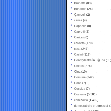
Brunetta
(83)
Burlando
(26)
Camogli
(2)
canile
(4)
Cappello
(8)
Caprotti
(2)
Caritas
(6)
carovita
(170)
casa
(247)
Casini
(119)
Centrodestra in Liguria
(35
Chiesa
(276)
Cina
(10)
Comune
(342)
Coop
(7)
Cossiga
(7)
Costume
(5.581)
criminalità
(1.402)
democratici e progressisti
(