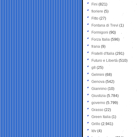
Fini
(821)
fioriere
(5)
Fitto
(27)
Fontana di Trevi
(1)
Formigoni
(90)
Forza Italia
(596)
frana
(9)
Fratelli d'Italia
(291)
Futuro e Libertà
(510)
g8
(25)
Gelmini
(68)
Genova
(542)
Giannino
(10)
Giustizia
(5.784)
governo
(5.799)
Grasso
(22)
Green Italia
(1)
Grillo
(2.941)
Idv
(4)