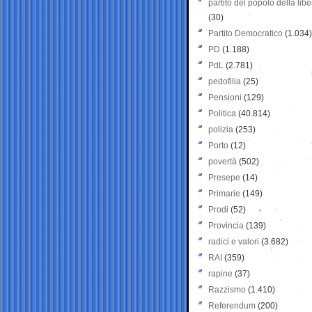
partito del popolo della libe
(30)
Partito Democratico
(1.034)
PD
(1.188)
PdL
(2.781)
pedofilia
(25)
Pensioni
(129)
Politica
(40.814)
polizia
(253)
Porto
(12)
povertà
(502)
Presepe
(14)
Primarie
(149)
Prodi
(52)
Provincia
(139)
radici e valori
(3.682)
RAI
(359)
rapine
(37)
Razzismo
(1.410)
Referendum
(200)