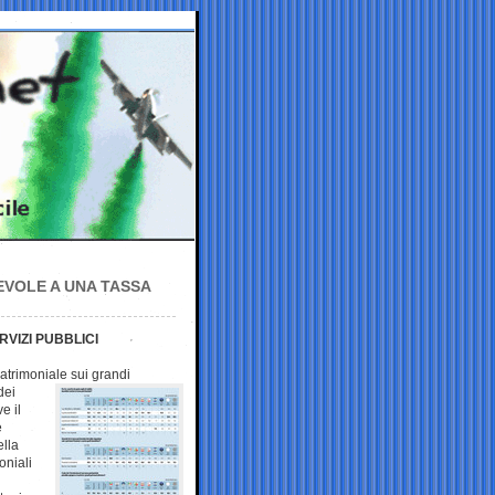
EVOLE A UNA TASSA
RVIZI PUBBLICI
patrimoniale sui grandi
dei
e il
e
ella
oniali