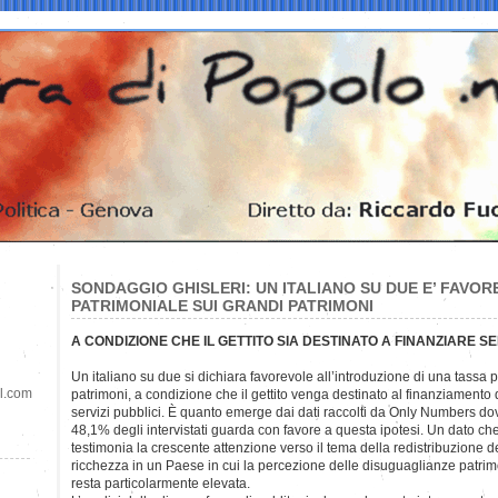
SONDAGGIO GHISLERI: UN ITALIANO SU DUE E’ FAVOR
PATRIMONIALE SUI GRANDI PATRIMONI
A CONDIZIONE CHE IL GETTITO SIA DESTINATO A FINANZIARE SE
Un italiano su due si dichiara favorevole all’introduzione di una tassa 
il.com
patrimoni, a condizione che il gettito venga destinato al finanziamento 
servizi pubblici. È quanto emerge dai dati raccolti da Only Numbers dov
48,1% degli intervistati guarda con favore a questa ipotesi. Un dato ch
testimonia la crescente attenzione verso il tema della redistribuzione d
ricchezza in un Paese in cui la percezione delle disuguaglianze patrim
resta particolarmente elevata.