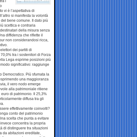
ra i
io
o vi è l’aspettativa di
l’altro si manifesta la volontà
o del bene comune. Il dato più
iù scettica e contraria
 i destinatari della misura senza
 diffidenza che riflette il
pur non considerandosi ricca,
tivo.
ettori dei partiti di
70,0% tra i sostenitori di Forza
o della Lega esprime posizioni più
n modo significativo: raggiunge
tito Democratico. Più sfumata la
pur esprimendo una maggioranza
avia, il vero nodo emerge
vole alla patrimoniale ritiene
 euro di patrimonio. Il 25,3%
icolarmente diffusa tra gli
va.
ssere effettivamente coinvolti?
tenga conto del patrimonio
na scelta che punta a evitare
i invece concentra la propria
tà di distinguere tra situazioni
 da abitazioni ereditate,