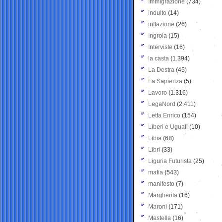
Immigrazione
(734)
indulto
(14)
inflazione
(26)
Ingroia
(15)
Interviste
(16)
la casta
(1.394)
La Destra
(45)
La Sapienza
(5)
Lavoro
(1.316)
LegaNord
(2.411)
Letta Enrico
(154)
Liberi e Uguali
(10)
Libia
(68)
Libri
(33)
Liguria Futurista
(25)
mafia
(543)
manifesto
(7)
Margherita
(16)
Maroni
(171)
Mastella
(16)