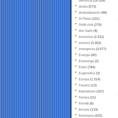
denuncia
(14.528)
destra
(573)
destradipopolo
(99)
Di Pietro
(101)
Diritti civili
(276)
don Gallo
(9)
economia
(2.331)
elezioni
(3.303)
emergenza
(3.077)
Energia
(45)
Esselunga
(2)
Esteri
(784)
Eugenetica
(3)
Europa
(1.314)
Fassino
(13)
federalismo
(167)
Ferrara
(21)
Ferretti
(6)
ferrovie
(133)
finanziaria
(325)