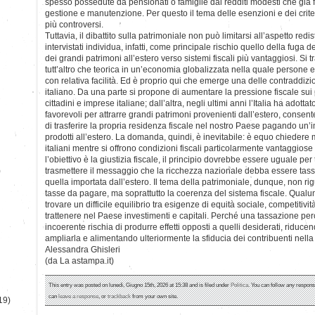
spesso possedute da pensionati o famiglie dai redditi modesti che già f
gestione e manutenzione. Per questo il tema delle esenzioni e dei criter
più controversi.
Tuttavia, il dibattito sulla patrimoniale non può limitarsi all’aspetto redis
intervistati individua, infatti, come principale rischio quello della fuga d
dei grandi patrimoni all’estero verso sistemi fiscali più vantaggiosi. Si
tutt’altro che teorica in un’economia globalizzata nella quale persone e
con relativa facilità. Ed è proprio qui che emerge una delle contraddizion
italiano. Da una parte si propone di aumentare la pressione fiscale sui
cittadini e imprese italiane; dall’altra, negli ultimi anni l’Italia ha adott
favorevoli per attrarre grandi patrimoni provenienti dall’estero, consent
di trasferire la propria residenza fiscale nel nostro Paese pagando un’im
prodotti all’estero. La domanda, quindi, è inevitabile: è equo chiedere m
italiani mentre si offrono condizioni fiscali particolarmente vantaggiose 
l’obiettivo è la giustizia fiscale, il principio dovrebbe essere uguale per 
)
trasmettere il messaggio che la ricchezza nazionale debba essere tas
quella importata dall’estero. Il tema della patrimoniale, dunque, non rig
tasse da pagare, ma soprattutto la coerenza del sistema fiscale. Qualun
trovare un difficile equilibrio tra esigenze di equità sociale, competitivi
trattenere nel Paese investimenti e capitali. Perché una tassazione pe
incoerente rischia di produrre effetti opposti a quelli desiderati, riduc
ampliarla e alimentando ulteriormente la sfiducia dei contribuenti nella
Alessandra Ghisleri
(da La astampa.it)
This entry was posted on lunedì, Giugno 15th, 2026 at 15:38 and is filed under
Politica
. You can follow any respons
can
leave a response
, or
trackback
from your own site.
19)