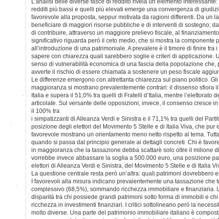
L’analisi delle diverse fasce di reddito rivela un elemento interessante: t
redditi più bassi e quelli più elevati emerge una convergenza di giudiz
favorevole alla proposta, seppur motivata da ragioni differenti. Da un lat
beneficiare di maggiori risorse pubbliche e di interventi di sostegno; dal
di contribuire, attraverso un maggiore prelievo fiscale, al finanziament
significativo riguarda però il ceto medio, che si mostra la componente p
all’introduzione di una patrimoniale. A prevalere è il timore di finire tra
sapere con chiarezza quali sarebbero soglie e criteri di applicazione. Una
senso di vulnerabilità economica di una fascia della popolazione che, 
avverte il rischio di essere chiamata a sostenere un peso fiscale aggiun
Le differenze emergono con altrettanta chiarezza sul piano politico. Gli el
maggioranza si mostrano prevalentemente contrari: il dissenso sfiora il 
Italia e supera il 51,0% tra quelli di Fratelli d’Italia, mentre l’elettorat
articolate. Sul versante delle opposizioni, invece, il consenso cresce i
il 100% tra
i simpatizzanti di Alleanza Verdi e Sinistra e il 71,1% tra quelli del Par
posizione degli elettori del Movimento 5 Stelle e di Italia Viva, che 
favorevole mostrano un orientamento meno netto rispetto al tema. Tutt
quando si passa dal principio generale ai dettagli concreti. Chi è favore
in maggioranza che la tassazione debba scattare solo oltre il milione di
vorrebbe invece abbassare la soglia a 500.000 euro, una posizione part
elettori di Alleanza Verdi e Sinistra, del Movimento 5 Stelle e di Italia Vi
La questione centrale resta però un’altra: quali patrimoni dovrebbero e
I favorevoli alla misura indicano prevalentemente una tassazione che 
complessivo (68,5%), sommando ricchezza immobiliare e finanziaria. U
disparità tra chi possiede grandi patrimoni sotto forma di immobili e ch
ricchezza in investimenti finanziari. I critici sottolineano però la necessi
molto diverse. Una parte del patrimonio immobiliare italiano è composta