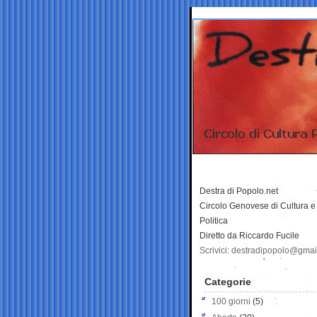
Destra di Popolo.net
Circolo Genovese di Cultura e
Politica
Diretto da Riccardo Fucile
Scrivici: destradipopolo@gma
Categorie
100 giorni
(5)