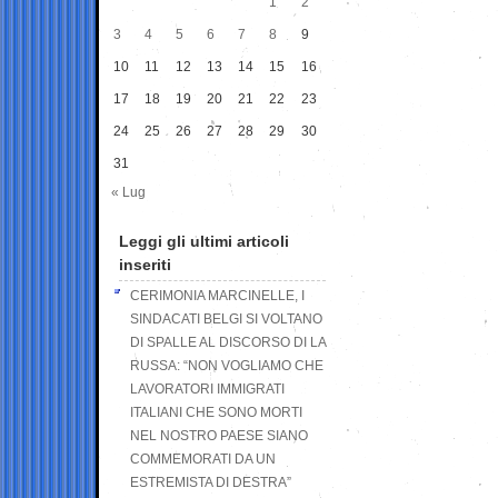
1
2
3
4
5
6
7
8
9
10
11
12
13
14
15
16
17
18
19
20
21
22
23
24
25
26
27
28
29
30
31
« Lug
Leggi gli ultimi articoli
inseriti
CERIMONIA MARCINELLE, I
SINDACATI BELGI SI VOLTANO
DI SPALLE AL DISCORSO DI LA
RUSSA: “NON VOGLIAMO CHE
LAVORATORI IMMIGRATI
ITALIANI CHE SONO MORTI
NEL NOSTRO PAESE SIANO
COMMEMORATI DA UN
ESTREMISTA DI DESTRA”