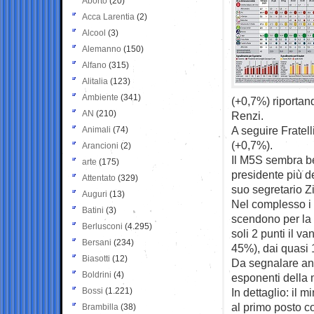
Aborto
(20)
Acca Larentia
(2)
Alcool
(3)
Alemanno
(150)
Alfano
(315)
Alitalia
(123)
Ambiente
(341)
(+0,7%) riportand
AN
(210)
Renzi.
A seguire Fratell
Animali
(74)
(+0,7%).
Arancioni
(2)
Il M5S sembra be
arte
(175)
presidente più de
Attentato
(329)
suo segretario Zi
Auguri
(13)
Nel complesso i t
Batini
(3)
scendono per la 
Berlusconi
(4.295)
soli 2 punti il v
Bersani
(234)
45%), dai quasi 
Biasotti
(12)
Da segnalare an
Boldrini
(4)
esponenti della 
Bossi
(1.221)
In dettaglio: il 
al primo posto co
Brambilla
(38)