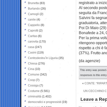
registrato a iniz
Brunetta
(83)
Al secondo posto 
Burlando
(26)
seguita da Franc
Camogli
(2)
Salvini fa segnar
canile
(4)
graduatoria, atte
Cappello
(8)
Poi Di Maio (29) 
Caprotti
(2)
Bonafede a 24, C
Caritas
(6)
Per la prima volt
carovita
(170)
ritengono opportu
casa
(247)
rispetto a chi è 
(37%). Frutto an
Casini
(119)
Centrodestra in Liguria
(35)
(da agenzie)
Chiesa
(276)
Cina
(10)
This entry was posted o
Comune
(342)
responses to this entr
Coop
(7)
«
CONTE: “RIPART
Cossiga
(7)
Costume
(5.581)
UN CECCHINO CH
criminalità
(1.402)
Leave a Rep
democratici e progressisti
(19)