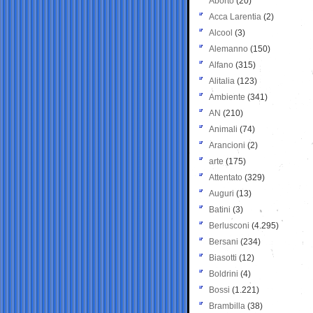
Aborto
(20)
Acca Larentia
(2)
Alcool
(3)
Alemanno
(150)
Alfano
(315)
Alitalia
(123)
Ambiente
(341)
AN
(210)
Animali
(74)
Arancioni
(2)
arte
(175)
Attentato
(329)
Auguri
(13)
Batini
(3)
Berlusconi
(4.295)
Bersani
(234)
Biasotti
(12)
Boldrini
(4)
Bossi
(1.221)
Brambilla
(38)