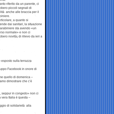
nto riferito da un parente, ci
bbero piccoli segnali di
lità anche alle braccia per il
biniere.
rticolare, a quanto si
ende dai sanitari, la situazione
carabiniere sta avendo «un
rso normale» e non ci
bero novità¡ di rilievo da ieri a
 esposto sulla terrazza
gruppo Facebook in onore di
ome quello di domenica –
liamo dimostrare che c’è
, seppur in congedo» non ci
 vera Italia è questa –
ggio di solidarietà alla