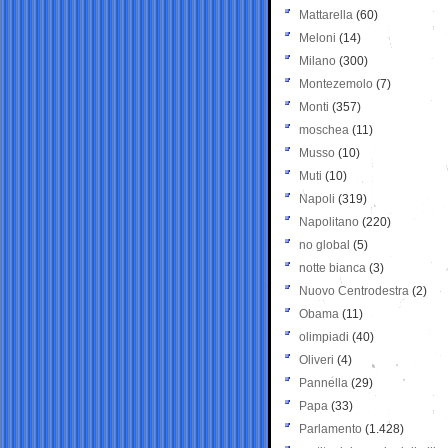
Mattarella
(60)
Meloni
(14)
Milano
(300)
Montezemolo
(7)
Monti
(357)
moschea
(11)
Musso
(10)
Muti
(10)
Napoli
(319)
Napolitano
(220)
no global
(5)
notte bianca
(3)
Nuovo Centrodestra
(2)
Obama
(11)
olimpiadi
(40)
Oliveri
(4)
Pannella
(29)
Papa
(33)
Parlamento
(1.428)