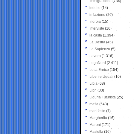
Immigrazione
(734)
indulto
(14)
inflazione
(26)
Ingroia
(15)
Interviste
(16)
la casta
(1.394)
La Destra
(45)
La Sapienza
(5)
Lavoro
(1.316)
LegaNord
(2.411)
Letta Enrico
(154)
Liberi e Uguali
(10)
Libia
(68)
Libri
(33)
Liguria Futurista
(25)
mafia
(543)
manifesto
(7)
Margherita
(16)
Maroni
(171)
Mastella
(16)