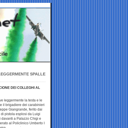
 LEGGERMENTE SPALLE
CIONE DEI COLLEGHI AL
e leggermente la testa e le
e il brigadiere dei carabinieri
eppe Giangrande, ferito dai
 di pistola esplosi da Luigi
ti davanti a Palazzo Chigi e
erato al Policlinico Umberto I
oma.