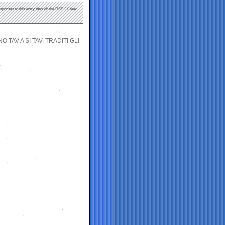
esponses to this entry through the
RSS 2.0
feed.
 TAV A SI TAV, TRADITI GLI