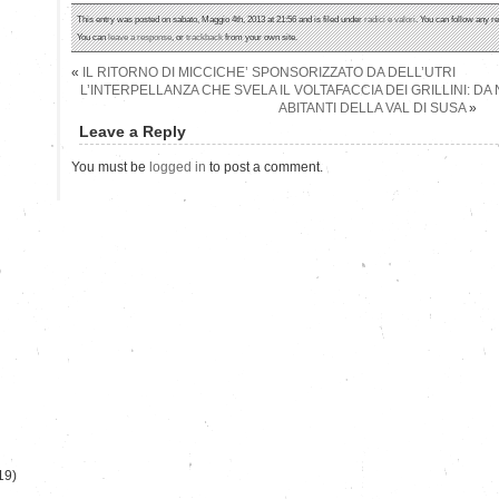
This entry was posted on sabato, Maggio 4th, 2013 at 21:56 and is filed under
radici e valori
. You can follow any r
You can
leave a response
, or
trackback
from your own site.
«
IL RITORNO DI MICCICHE’ SPONSORIZZATO DA DELL’UTRI
L’INTERPELLANZA CHE SVELA IL VOLTAFACCIA DEI GRILLINI: DA NO
ABITANTI DELLA VAL DI SUSA
»
Leave a Reply
You must be
logged in
to post a comment.
)
19)