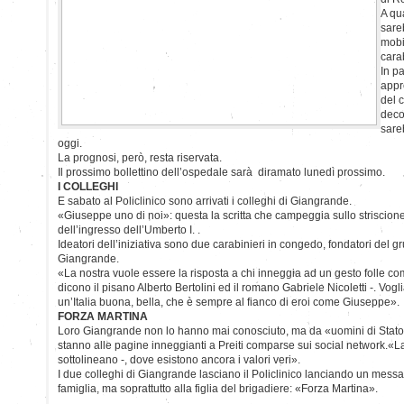
A qua
sare
mobi
cara
In pa
appr
del 
deco
sareb
oggi.
La prognosi, però, resta riservata.
Il prossimo bollettino dell’ospedale sarà diramato lunedì prossimo.
I COLLEGHI
E sabato al Policlinico sono arrivati i colleghi di Giangrande.
«Giuseppe uno di noi»: questa la scritta che campeggia sullo striscione
dell’ingresso dell’Umberto I. .
Ideatori dell’iniziativa sono due carabinieri in congedo, fondatori del 
Giangrande.
«La nostra vuole essere la risposta a chi inneggia ad un gesto folle c
dicono il pisano Alberto Bertolini ed il romano Gabriele Nicoletti -. Vog
un’Italia buona, bella, che è sempre al fianco di eroi come Giuseppe».
FORZA MARTINA
Loro Giangrande non lo hanno mai conosciuto, ma da «uomini di Stato
stanno alle pagine inneggianti a Preiti comparse sui social network.«La
sottolineano -, dove esistono ancora i valori veri».
I due colleghi di Giangrande lasciano il Policlinico lanciando un messa
famiglia, ma soprattutto alla figlia del brigadiere: «Forza Martina».