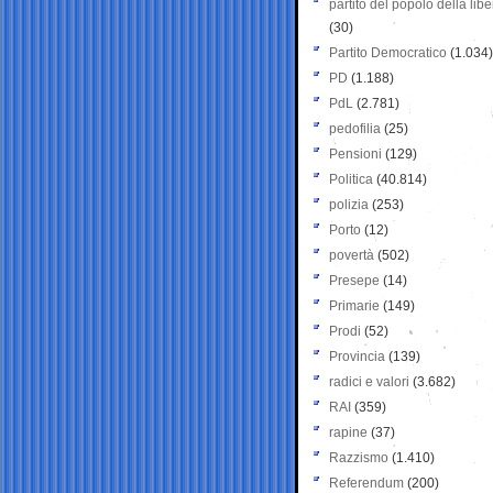
partito del popolo della libe
(30)
Partito Democratico
(1.034)
PD
(1.188)
PdL
(2.781)
pedofilia
(25)
Pensioni
(129)
Politica
(40.814)
polizia
(253)
Porto
(12)
povertà
(502)
Presepe
(14)
Primarie
(149)
Prodi
(52)
Provincia
(139)
radici e valori
(3.682)
RAI
(359)
rapine
(37)
Razzismo
(1.410)
Referendum
(200)