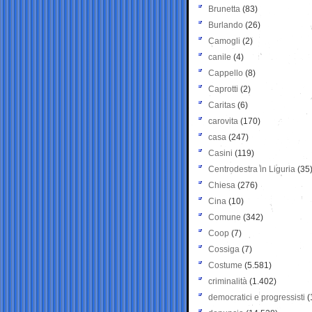
Brunetta
(83)
Burlando
(26)
Camogli
(2)
canile
(4)
Cappello
(8)
Caprotti
(2)
Caritas
(6)
carovita
(170)
casa
(247)
Casini
(119)
Centrodestra in Liguria
(35
Chiesa
(276)
Cina
(10)
Comune
(342)
Coop
(7)
Cossiga
(7)
Costume
(5.581)
criminalità
(1.402)
democratici e progressisti
(