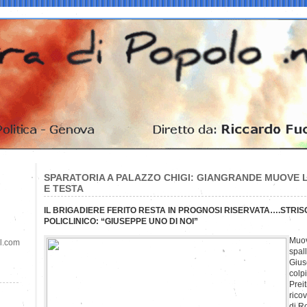
SPARATORIA A PALAZZO CHIGI: GIANGRANDE MUOVE
E TESTA
IL BRIGADIERE FERITO RESTA IN PROGNOSI RISERVATA….STRIS
POLICLINICO: “GIUSEPPE UNO DI NOI”
Muov
il.com
spall
Gius
colpi
Prei
ricov
di R