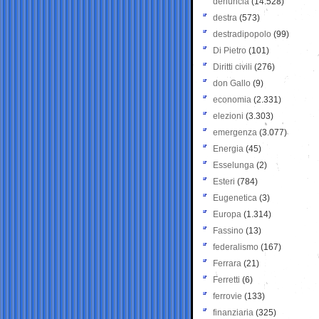
denuncia
(14.528)
destra
(573)
destradipopolo
(99)
Di Pietro
(101)
Diritti civili
(276)
don Gallo
(9)
economia
(2.331)
elezioni
(3.303)
emergenza
(3.077)
Energia
(45)
Esselunga
(2)
Esteri
(784)
Eugenetica
(3)
Europa
(1.314)
Fassino
(13)
federalismo
(167)
Ferrara
(21)
Ferretti
(6)
ferrovie
(133)
finanziaria
(325)