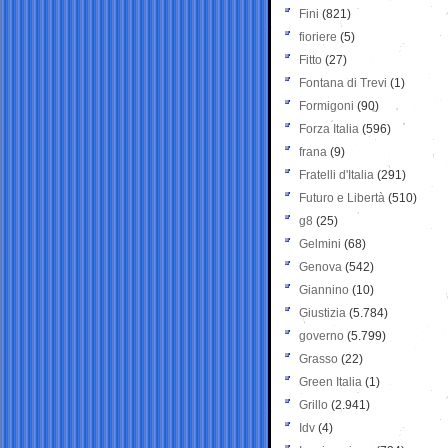
Fini
(821)
fioriere
(5)
Fitto
(27)
Fontana di Trevi
(1)
Formigoni
(90)
Forza Italia
(596)
frana
(9)
Fratelli d'Italia
(291)
Futuro e Libertà
(510)
g8
(25)
Gelmini
(68)
Genova
(542)
Giannino
(10)
Giustizia
(5.784)
governo
(5.799)
Grasso
(22)
Green Italia
(1)
Grillo
(2.941)
Idv
(4)