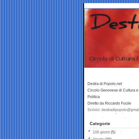
Destra di Popolo.net
Circolo Genovese di Cultura e
Politica
Diretto da Riccardo Fucile
Scrivici: destradipopolo@gma
Categorie
100 giorni
(5)