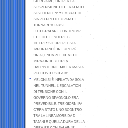
GIORGIA MELONI PER LA
SOSPENSIONE DEL TRATTATO
SI SCHENGEN: “SEMBRA CHE
SIA PIÙ PREOCCUPATA DI
TORNARE A FARSI
FOTOGRAFARE CON TRUMP
CHE DI DIFENDERE GLI
INTERESSI EUROPEI. STA
IMPORTANDO IN EUROPA
UN’AGENDA POLITICA CHE
MIRA A INDEBOLIRLA
DALL’INTERNO. MA È RIMASTA
PIUTTOSTO ISOLATA”
MELONI SI È INFILATA DA SOLA
NEL TUNNEL. L’ESCALATION
DI TENSIONE CON IL
GOVERNO SPAGNOLO ERA
PREVEDIBILE: TRE GIORNI FA
C’ERA STATO UNO SCONTRO
TRA LA LINEA MORBIDA DI
TAJANI E QUELLA DURA DELLA
PREMIER CON SALVINI E