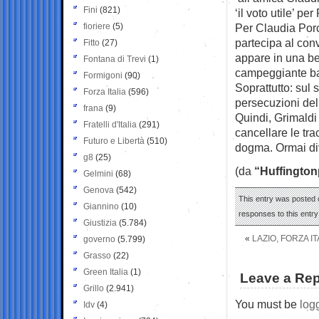
Fini
(821)
‘il voto utile’ pe
fioriere
(5)
Per Claudia Porc
partecipa al conv
Fitto
(27)
appare in una be
Fontana di Trevi
(1)
campeggiante ba
Formigoni
(90)
Soprattutto: sul 
Forza Italia
(596)
persecuzioni dell
frana
(9)
Quindi, Grimaldi
Fratelli d'Italia
(291)
cancellare le tr
Futuro e Libertà
(510)
dogma. Ormai div
g8
(25)
(da
“Huffington
Gelmini
(68)
Genova
(542)
This entry was posted 
Giannino
(10)
responses to this entr
Giustizia
(5.784)
«
LAZIO, FORZA I
governo
(5.799)
Grasso
(22)
Green Italia
(1)
Leave a Rep
Grillo
(2.941)
You must be
log
Idv
(4)