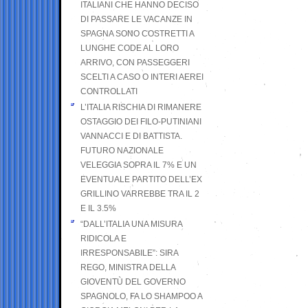
ITALIANI CHE HANNO DECISO
DI PASSARE LE VACANZE IN
SPAGNA SONO COSTRETTI A
LUNGHE CODE AL LORO
ARRIVO, CON PASSEGGERI
SCELTI A CASO O INTERI AEREI
CONTROLLATI
L’ITALIA RISCHIA DI RIMANERE
OSTAGGIO DEI FILO-PUTINIANI
VANNACCI E DI BATTISTA.
FUTURO NAZIONALE
VELEGGIA SOPRA IL 7% E UN
EVENTUALE PARTITO DELL’EX
GRILLINO VARREBBE TRA IL 2
E IL 3.5%
“DALL’ITALIA UNA MISURA
RIDICOLA E
IRRESPONSABILE”: SIRA
REGO, MINISTRA DELLA
GIOVENTÙ DEL GOVERNO
SPAGNOLO, FA LO SHAMPOO A