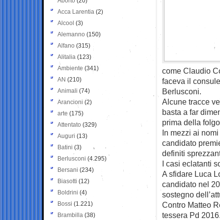
Aborto
(20)
Acca Larentia
(2)
Alcool
(3)
Alemanno
(150)
Alfano
(315)
Alitalia
(123)
Ambiente
(341)
come Claudio Co
AN
(210)
faceva il consule
Berlusconi.
Animali
(74)
Alcune tracce ve
Arancioni
(2)
basta a far dimen
arte
(175)
prima della folgo
Attentato
(329)
In mezzi ai nomi
Auguri
(13)
candidato premier
Batini
(3)
definiti sprezzan
Berlusconi
(4.295)
I casi eclatanti
Bersani
(234)
A sfidare Luca Lo
Biasotti
(12)
candidato nel 201
Boldrini
(4)
sostegno dell’at
Bossi
(1.221)
Contro Matteo Ren
tessera Pd 2016
Brambilla
(38)