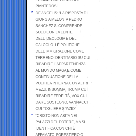
PIANTEDOSI
DE ANGELIS: “LA RISPOSTA DI
GIORGIA MELONI A PEDRO
SANCHEZ SI COMPRENDE
SOLO CON LA LENTE
DELL’IDEOLOGIA E DEL
CALCOLO: LE POLITICHE
DELL’IMMIGRAZIONE COME
TERRENO IDENTITARIO SU CUI
RIBADIRE L’APPARTENENZA
AL MONDO MAGA E COME
CONTINUAZIONE DELLA
POLITICA INTERNA CON ALTRI
MEZZI. INSOMMA, TRUMP CUI
RIBADIRE FEDELTÀ, VOX CUI
DARE SOSTEGNO, VANNACCI
CUI TOGLIERE SPAZIO”
“CRISTO NON ABITA NEI
PALAZZI DEL POTERE, MA SI
IDENTIFICA CON CHI È
AFFAMATO, FORESTIERO O