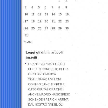
1
2
3
4
5
6
7
8
9
10
11
12
13
14
15
16
17
18
19
20
21
22
23
24
25
26
27
28
29
30
31
« Lug
Leggi gli ultimi articoli
inseriti
GRAZIE GIORGIA! L’UNICO
EFFETTO CONCRETO DELLA
CRISI DIPLOMATICA
SCATENATA DA MELONI
CONTRO SANCHEZ PER IL
CASO CEUTA? ORA CHE
ANCHE MADRID HA SOSPESO
SCHENGEN PER CHI ARRIVA
DAL NOSTRO PAESE, GLI