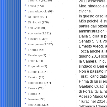
denuncia
(14.528)
2011 assessore a
Meo, sindaco elet
destra
(573)
civiche.
destradipopolo
(99)
In questo caso la
Di Pietro
(101)
M5s poichè, è st
Diritti civili
(276)
partire dall’ottob
don Gallo
(9)
amministrazioni 
economia
(2.331)
Dalla Sicilia si
elezioni
(3.303)
Senato Silvia Vo
emergenza
(3.077)
Ernesto Alecci, a
Energia
(45)
Tocca anche alla
Esselunga
(2)
giugno 2014 scrit
la Camera, in cui
Esteri
(784)
sindaco di Bari es
Eugenetica
(3)
Non è passato in
Europa
(1.314)
Turati, candidato 
Fassino
(13)
Prima di lui si e
federalismo
(167)
Gaetano Quagliar
Ferrara
(21)
di Forza Italia,
Ferretti
(6)
Adesso Marco Gri
ferrovie
(133)
“Turati nel 2014
finanziaria
(325)
‘all’amica Claudi