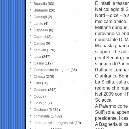
È infatti le tess
Brunetta
(83)
Nel collegio di S
Burlando
(26)
Nord – dice – a 
Camogli
(2)
mio caro amico. 
canile
(4)
Militanti dunque
Cappello
(8)
riprovano salendo
Caprotti
(2)
nonostante Di Mai
Caritas
(6)
Ma basta guardar
carovita
(170)
scoprire che ad
casa
(247)
per il Senato, co
sindaco di Parti
Casini
(119)
Raffaele Lombard
Centrodestra in Liguria
(35)
Gianfranco Bonn
Chiesa
(276)
La Sicilia, culla
Cina
(10)
regione che regal
Comune
(342)
Nel 2009 con il 
Coop
(7)
Sciacca.
Cossiga
(7)
A Palermo corre 
Costume
(5.581)
Sull’Isola, appe
criminalità
(1.402)
presidente, i cas
democratici e progressisti
(19)
A Bagheria si ca