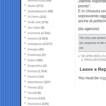
denuncia
(14.528)
29enne risponde:
pronto”.
destra
(573)
E in chiusura un
destradipopolo
(99)
sopravvento oggi 
Di Pietro
(101)
anche di politich
Diritti civili
(276)
don Gallo
(9)
(da agenzie)
economia
(2.331)
This entry was posted 
elezioni
(3.303)
any responses to this 
emergenza
(3.077)
site.
Energia
(45)
Esselunga
(2)
«
“SE APRO BOCCA 
IL PROCURATORE 
Esteri
(784)
Eugenetica
(3)
Leave a Rep
Europa
(1.314)
Fassino
(13)
You must be
log
federalismo
(167)
Ferrara
(21)
Ferretti
(6)
ferrovie
(133)
finanziaria
(325)