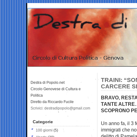
TRAINI: “S
Destra di Popolo.net
CARCERE S
Circolo Genovese di Cultura e
Politica
BRAVO, RESTA
Diretto da Riccardo Fucile
TANTE ALTRE…
Scrivici: destradipopolo@gmail.com
SCOPRONO PE
Categorie
Un anno fa, il 3
immigrati che n
100 giorni
(5)
delitto di Pamela