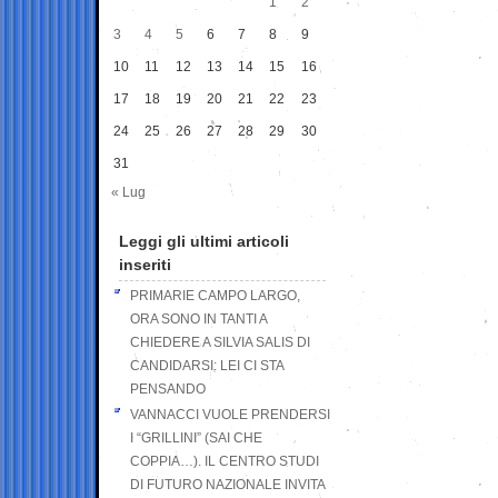
1
2
3
4
5
6
7
8
9
10
11
12
13
14
15
16
17
18
19
20
21
22
23
24
25
26
27
28
29
30
31
« Lug
Leggi gli ultimi articoli
inseriti
PRIMARIE CAMPO LARGO,
ORA SONO IN TANTI A
CHIEDERE A SILVIA SALIS DI
CANDIDARSI: LEI CI STA
PENSANDO
VANNACCI VUOLE PRENDERSI
I “GRILLINI” (SAI CHE
COPPIA…). IL CENTRO STUDI
DI FUTURO NAZIONALE INVITA