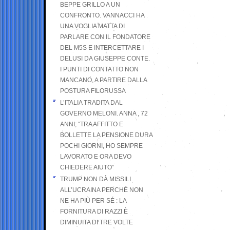
BEPPE GRILLO A UN
CONFRONTO. VANNACCI HA
UNA VOGLIA MATTA DI
PARLARE CON IL FONDATORE
DEL M5S E INTERCETTARE I
DELUSI DA GIUSEPPE CONTE.
I PUNTI DI CONTATTO NON
MANCANO, A PARTIRE DALLA
POSTURA FILORUSSA
L’ITALIA TRADITA DAL
GOVERNO MELONI. ANNA , 72
ANNI; “TRA AFFITTO E
BOLLETTE LA PENSIONE DURA
POCHI GIORNI, HO SEMPRE
LAVORATO E ORA DEVO
CHIEDERE AIUTO”
TRUMP NON DÀ MISSILI
ALL’UCRAINA PERCHÉ NON
NE HA PIÙ PER SÉ : LA
FORNITURA DI RAZZI È
DIMINUITA DI TRE VOLTE