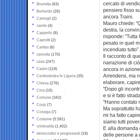
cercato di vendic
Brunetta
(83)
pensiero fisso su
Burlando
(26)
ancora Traini.
Camogli
(2)
Mauro chiede: “Q
canile
(4)
destra, la convin
Cappello
(8)
risponde: “Tutta 
Caprotti
(2)
pesato in quel m
Caritas
(6)
incendiato tutto”.
carovita
(170)
Il racconto di qu
casa
(247)
narrazione di ci
ancora in azione
Casini
(119)
Arrendersi, ma n
Centrodestra in Liguria
(35)
elaborare, capire
Chiesa
(276)
“Dopo gli incontri
Cina
(10)
e si è fatto stra
Comune
(342)
“Hanno contato mo
Coop
(7)
Ma soprattutto h
Cossiga
(7)
mi ha fatto capir
Costume
(5.581)
siamo tutti pover
criminalità
(1.402)
E alla domanda d
democratici e progressisti
(19)
delle persone a c