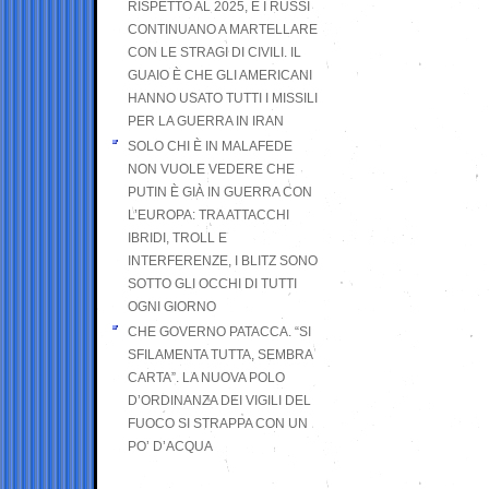
RISPETTO AL 2025, E I RUSSI
CONTINUANO A MARTELLARE
CON LE STRAGI DI CIVILI. IL
GUAIO È CHE GLI AMERICANI
HANNO USATO TUTTI I MISSILI
PER LA GUERRA IN IRAN
SOLO CHI È IN MALAFEDE
NON VUOLE VEDERE CHE
PUTIN È GIÀ IN GUERRA CON
L’EUROPA: TRA ATTACCHI
IBRIDI, TROLL E
INTERFERENZE, I BLITZ SONO
SOTTO GLI OCCHI DI TUTTI
OGNI GIORNO
CHE GOVERNO PATACCA. “SI
SFILAMENTA TUTTA, SEMBRA
CARTA”. LA NUOVA POLO
D’ORDINANZA DEI VIGILI DEL
FUOCO SI STRAPPA CON UN
PO’ D’ACQUA