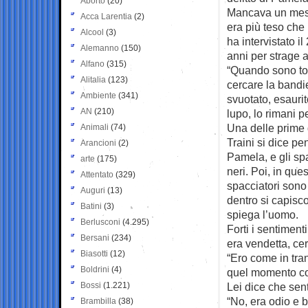
Aborto
(20)
Mancava un mese 
Acca Larentia
(2)
era più teso che
Alcool
(3)
ha intervistato 
Alemanno
(150)
anni per strage a
Alfano
(315)
“Quando sono tor
Alitalia
(123)
cercare la bandie
Ambiente
(341)
svuotato, esaurit
AN
(210)
lupo, lo rimani p
Una delle prime 
Animali
(74)
Traini si dice p
Arancioni
(2)
Pamela, e gli spa
arte
(175)
neri. Poi, in que
Attentato
(329)
spacciatori sono 
Auguri
(13)
dentro si capisco
Batini
(3)
spiega l’uomo.
Berlusconi
(4.295)
Forti i sentiment
Bersani
(234)
era vendetta, ce
Biasotti
(12)
“Ero come in tra
Boldrini
(4)
quel momento co
Bossi
(1.221)
Lei dice che sent
“No, era odio e 
Brambilla
(38)