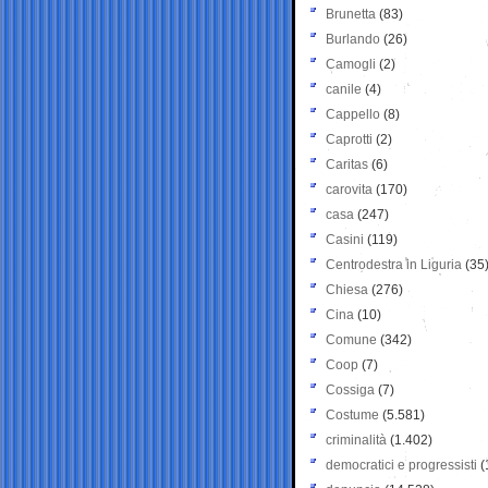
Brunetta
(83)
Burlando
(26)
Camogli
(2)
canile
(4)
Cappello
(8)
Caprotti
(2)
Caritas
(6)
carovita
(170)
casa
(247)
Casini
(119)
Centrodestra in Liguria
(35
Chiesa
(276)
Cina
(10)
Comune
(342)
Coop
(7)
Cossiga
(7)
Costume
(5.581)
criminalità
(1.402)
democratici e progressisti
(