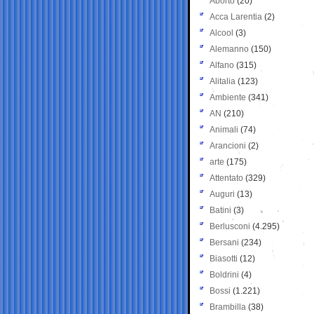
Aborto
(20)
Acca Larentia
(2)
Alcool
(3)
Alemanno
(150)
Alfano
(315)
Alitalia
(123)
Ambiente
(341)
AN
(210)
Animali
(74)
Arancioni
(2)
arte
(175)
Attentato
(329)
Auguri
(13)
Batini
(3)
Berlusconi
(4.295)
Bersani
(234)
Biasotti
(12)
Boldrini
(4)
Bossi
(1.221)
Brambilla
(38)