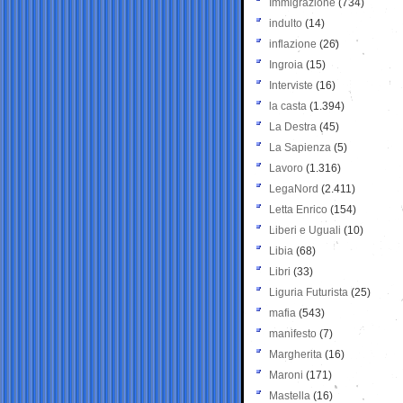
Immigrazione
(734)
indulto
(14)
inflazione
(26)
Ingroia
(15)
Interviste
(16)
la casta
(1.394)
La Destra
(45)
La Sapienza
(5)
Lavoro
(1.316)
LegaNord
(2.411)
Letta Enrico
(154)
Liberi e Uguali
(10)
Libia
(68)
Libri
(33)
Liguria Futurista
(25)
mafia
(543)
manifesto
(7)
Margherita
(16)
Maroni
(171)
Mastella
(16)