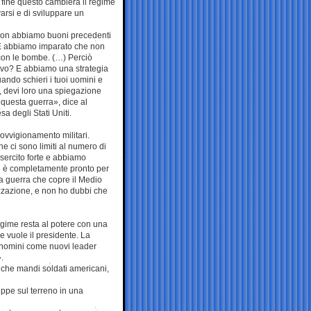
fine questo cambierà il regime
varsi e di sviluppare un
 non abbiamo buoni precedenti
. E abbiamo imparato che non
 con le bombe. (…) Perciò
tivo? E abbiamo una strategia
ando schieri i tuoi uomini e
o, devi loro una spiegazione
 questa guerra», dice al
a degli Stati Uniti.
ovvigionamento militari.
che ci sono limiti al numero di
esercito forte e abbiamo
e è completamente pronto per
na guerra che copre il Medio
lizzazione, e non ho dubbi che
egime resta al potere con una
e vuole il presidente. La
 nomini come nuovi leader
.
ci che mandi soldati americani,
ppe sul terreno in una