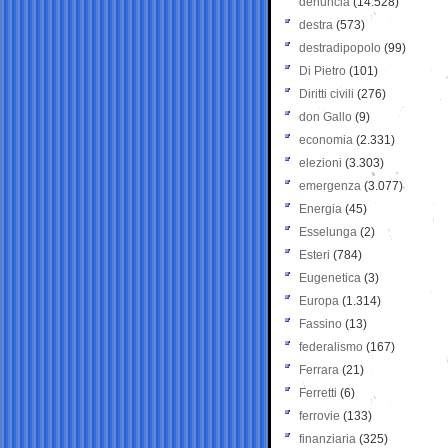
denuncia
(14.528)
destra
(573)
destradipopolo
(99)
Di Pietro
(101)
Diritti civili
(276)
don Gallo
(9)
economia
(2.331)
elezioni
(3.303)
emergenza
(3.077)
Energia
(45)
Esselunga
(2)
Esteri
(784)
Eugenetica
(3)
Europa
(1.314)
Fassino
(13)
federalismo
(167)
Ferrara
(21)
Ferretti
(6)
ferrovie
(133)
finanziaria
(325)