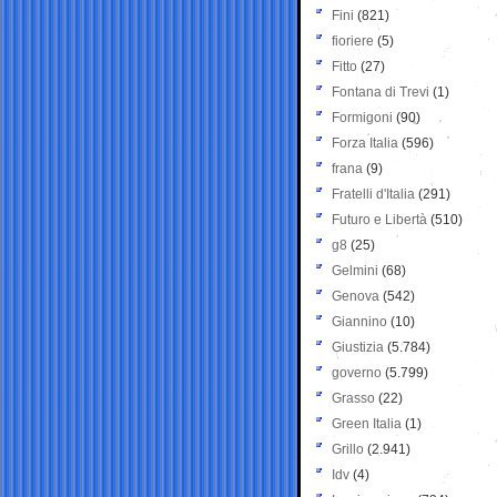
Fini
(821)
fioriere
(5)
Fitto
(27)
Fontana di Trevi
(1)
Formigoni
(90)
Forza Italia
(596)
frana
(9)
Fratelli d'Italia
(291)
Futuro e Libertà
(510)
g8
(25)
Gelmini
(68)
Genova
(542)
Giannino
(10)
Giustizia
(5.784)
governo
(5.799)
Grasso
(22)
Green Italia
(1)
Grillo
(2.941)
Idv
(4)