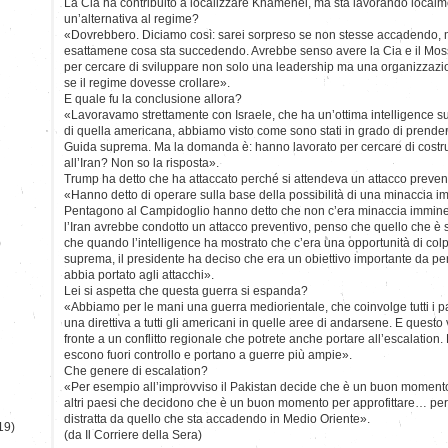
La Cia ha contribuito a localizzare Khamenei, ma sta lavorando local
un’alternativa al regime?
«Dovrebbero. Diciamo così: sarei sorpreso se non stesse accadendo, ma 
esattamene cosa sta succedendo. Avrebbe senso avere la Cia e il Mossa
per cercare di sviluppare non solo una leadership ma una organizzazio
se il regime dovesse crollare».
E quale fu la conclusione allora?
«Lavoravamo strettamente con Israele, che ha un’ottima intelligence su
di quella americana, abbiamo visto come sono stati in grado di prendere
Guida suprema. Ma la domanda è: hanno lavorato per cercare di costru
all’Iran? Non so la risposta».
Trump ha detto che ha attaccato perché si attendeva un attacco preventi
«Hanno detto di operare sulla base della possibilità di una minaccia i
Pentagono al Campidoglio hanno detto che non c’era minaccia immine
l’Iran avrebbe condotto un attacco preventivo, penso che quello che è
)
che quando l’intelligence ha mostrato che c’era una opportunità di colp
suprema, il presidente ha deciso che era un obiettivo importante da p
abbia portato agli attacchi».
Lei si aspetta che questa guerra si espanda?
«Abbiamo per le mani una guerra mediorientale, che coinvolge tutti i pa
una direttiva a tutti gli americani in quelle aree di andarsene. E questo
fronte a un conflitto regionale che potrete anche portare all’escalation
escono fuori controllo e portano a guerre più ampie».
Che genere di escalation?
«Per esempio all’improvviso il Pakistan decide che è un buon momento
altri paesi che decidono che è un buon momento per approfittare… per
distratta da quello che sta accadendo in Medio Oriente».
19)
(da Il Corriere della Sera)