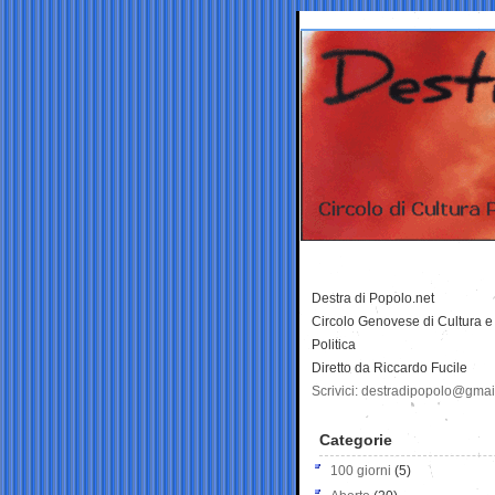
Destra di Popolo.net
Circolo Genovese di Cultura e
Politica
Diretto da Riccardo Fucile
Scrivici: destradipopolo@gma
Categorie
100 giorni
(5)