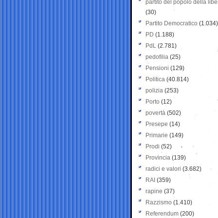
partito del popolo della libe
(30)
Partito Democratico
(1.034)
PD
(1.188)
PdL
(2.781)
pedofilia
(25)
Pensioni
(129)
Politica
(40.814)
polizia
(253)
Porto
(12)
povertà
(502)
Presepe
(14)
Primarie
(149)
Prodi
(52)
Provincia
(139)
radici e valori
(3.682)
RAI
(359)
rapine
(37)
Razzismo
(1.410)
Referendum
(200)