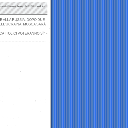
nses to this entry through the
RSS 2.0
feed. You
E ALLA RUSSIA: DOPO DUE
DELL’UCRAINA, MOSCA SARÀ
CATTOLICI VOTERANNO SÌ”
»