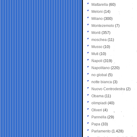
Mattarella
(60)
Meloni
(14)
Milano
(300)
Montezemolo
(7)
Monti
(357)
moschea
(11)
Musso
(10)
Muti
(10)
Napoli
(319)
Napolitano
(220)
no global
(5)
notte bianca
(3)
Nuovo Centrodestra
(2)
Obama
(11)
olimpiadi
(40)
Oliveri
(4)
Pannella
(29)
Papa
(33)
Parlamento
(1.428)