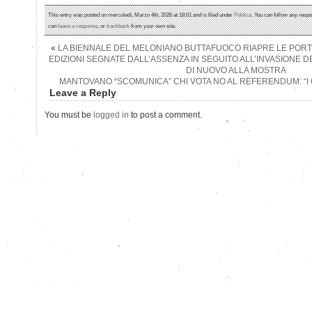
This entry was posted on mercoledì, Marzo 4th, 2026 at 18:01 and is filed under
Politica
. You can follow any respo
can
leave a response
, or
trackback
from your own site.
«
LA BIENNALE DEL MELONIANO BUTTAFUOCO RIAPRE LE PORT
EDIZIONI SEGNATE DALL’ASSENZA IN SEGUITO ALL’INVASIONE 
DI NUOVO ALLA MOSTRA
MANTOVANO “SCOMUNICA” CHI VOTA NO AL REFERENDUM: “I 
Leave a Reply
You must be
logged in
to post a comment.