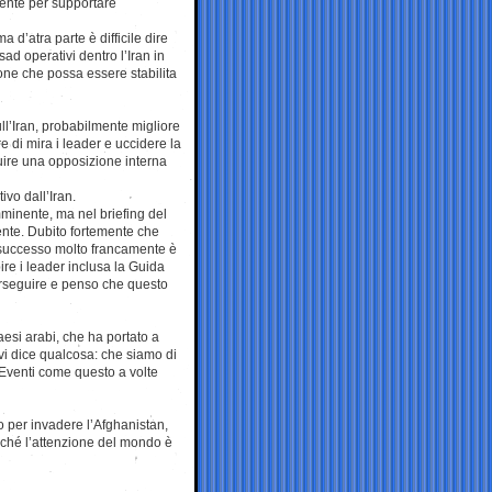
mente per supportare
d’atra parte è difficile dire
d operativi dentro l’Iran in
ne che possa essere stabilita
ll’Iran, probabilmente migliore
 di mira i leader e uccidere la
ire una opposizione interna
vo dall’Iran.
mminente, ma nel briefing del
nte. Dubito fortemente che
 successo molto francamente è
ire i leader inclusa la Guida
erseguire e penso che questo
esi arabi, che ha portato a
 vi dice qualcosa: che siamo di
. Eventi come questo a volte
 per invadere l’Afghanistan,
ché l’attenzione del mondo è