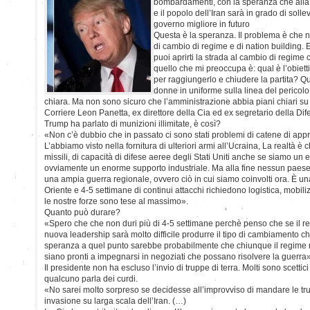
bombardamenti, con la speranza che alla 
e il popolo dell’Iran sarà in grado di solle
governo migliore in futuro
Questa è la speranza. Il problema è che
di cambio di regime e di nation building
puoi aprirti la strada al cambio di regime
quello che mi preoccupa è: qual è l’obiet
per raggiungerlo e chiudere la partita? Qu
donne in uniforme sulla linea del pericol
chiara. Ma non sono sicuro che l’amministrazione abbia piani chiari su
Corriere Leon Panetta, ex direttore della Cia ed ex segretario della Difes
Trump ha parlato di munizioni illimitate, è così?
«Non c’è dubbio che in passato ci sono stati problemi di catene di appr
L’abbiamo visto nella fornitura di ulteriori armi all’Ucraina, La realtà è 
missili, di capacità di difese aeree degli Stati Uniti anche se siamo un 
ovviamente un enorme supporto industriale. Ma alla fine nessun paes
una ampia guerra regionale, ovvero ciò in cui siamo coinvolti ora. È u
Oriente e 4-5 settimane di continui attacchi richiedono logistica, mobi
le nostre forze sono tese al massimo».
Quanto può durare?
«Spero che che non duri più di 4-5 settimane perchè penso che se il r
nuova leadership sarà molto difficile produrre il tipo di cambiamento ch
speranza a quel punto sarebbe probabilmente che chiunque il regime
siano pronti a impegnarsi in negoziati che possano risolvere la guerra»
Il presidente non ha escluso l’invio di truppe di terra. Molti sono scetti
qualcuno parla dei curdi.
«No sarei molto sorpreso se decidesse all’improvviso di mandare le tru
invasione su larga scala dell’Iran. (…)