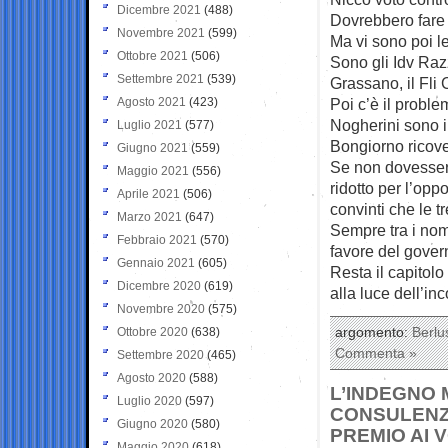
Dicembre 2021
(488)
Dovrebbero fare 
Novembre 2021
(599)
Ma vi sono poi le 
Ottobre 2021
(506)
Sono gli Idv Raz
Settembre 2021
(539)
Grassano, il Fli
Agosto 2021
(423)
Poi c’è il probl
Nogherini sono in
Luglio 2021
(577)
Bongiorno ricove
Giugno 2021
(559)
Se non dovesser
Maggio 2021
(556)
ridotto per l’op
Aprile 2021
(506)
convinti che le t
Marzo 2021
(647)
Sempre tra i nomi
Febbraio 2021
(570)
favore del gover
Gennaio 2021
(605)
Resta il capitolo
Dicembre 2020
(619)
alla luce dell’in
Novembre 2020
(575)
Ottobre 2020
(638)
argomento:
Berlu
Commenta »
Settembre 2020
(465)
Agosto 2020
(588)
L’INDEGNO 
Luglio 2020
(597)
CONSULENZE
Giugno 2020
(580)
PREMIO AI
Maggio 2020
(618)