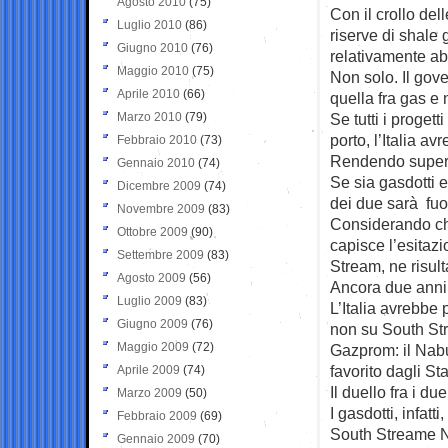
Agosto 2010
(75)
Con il crollo del
Luglio 2010
(86)
riserve di shale 
Giugno 2010
(76)
relativamente a
Maggio 2010
(75)
Non solo. Il gover
Aprile 2010
(66)
quella fra gas e 
Marzo 2010
(79)
Se tutti i progett
porto, l’Italia a
Febbraio 2010
(73)
Rendendo superfl
Gennaio 2010
(74)
Se sia gasdotti e
Dicembre 2009
(74)
dei due sarà fuo
Novembre 2009
(83)
Considerando che,
Ottobre 2009
(90)
capisce l’esitaz
Settembre 2009
(83)
Stream, ne risul
Agosto 2009
(56)
Ancora due anni f
Luglio 2009
(83)
L’Italia avrebbe
Giugno 2009
(76)
non su South Str
Maggio 2009
(72)
Gazprom: il Nab
favorito dagli Sta
Aprile 2009
(74)
Il duello fra i d
Marzo 2009
(50)
I gasdotti, infatt
Febbraio 2009
(69)
South Streame N
Gennaio 2009
(70)