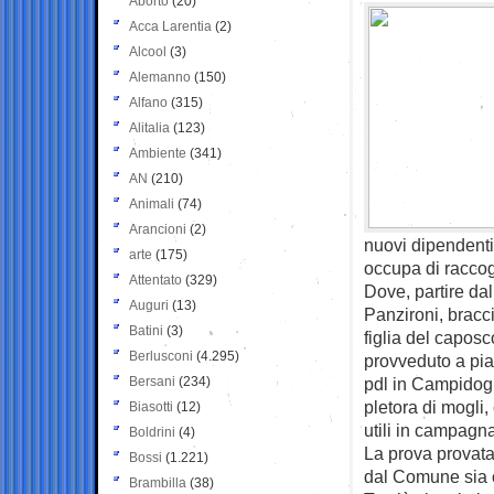
Aborto
(20)
Acca Larentia
(2)
Alcool
(3)
Alemanno
(150)
Alfano
(315)
Alitalia
(123)
Ambiente
(341)
AN
(210)
Animali
(74)
Arancioni
(2)
nuovi dipendenti 
arte
(175)
occupa di raccogli
Attentato
(329)
Dove, partire dal 
Auguri
(13)
Panzironi, bracc
Batini
(3)
figlia del caposc
Berlusconi
(4.295)
provveduto a pia
Bersani
(234)
pdl in Campidogli
pletora di mogli,
Biasotti
(12)
utili in campagna
Boldrini
(4)
La prova provata
Bossi
(1.221)
dal Comune sia or
Brambilla
(38)