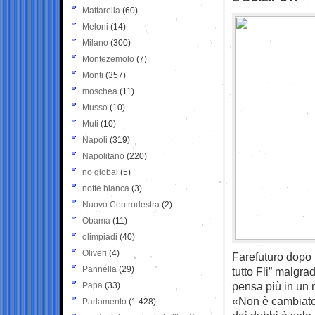
Mattarella
(60)
Meloni
(14)
Milano
(300)
Montezemolo
(7)
Monti
(357)
moschea
(11)
Musso
(10)
Muti
(10)
Napoli
(319)
Napolitano
(220)
no global
(5)
notte bianca
(3)
Nuovo Centrodestra
(2)
Obama
(11)
olimpiadi
(40)
Oliveri
(4)
Farefuturo dopo l
Pannella
(29)
tutto Fli” malgra
pensa più in un 
Papa
(33)
«Non è cambiato n
Parlamento
(1.428)