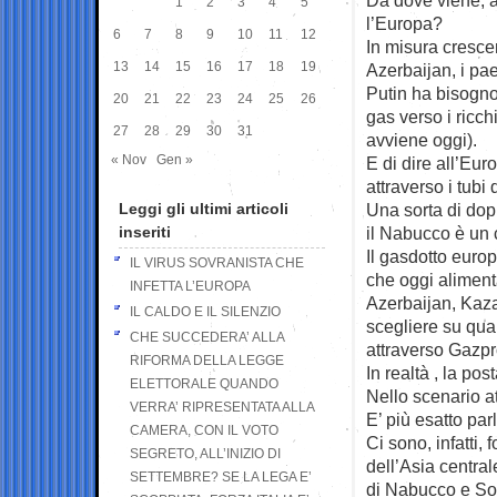
1
2
3
4
5
l’Europa?
6
7
8
9
10
11
12
In misura cresce
13
14
15
16
17
18
19
Azerbaijan, i pae
Putin ha bisogno
20
21
22
23
24
25
26
gas verso i ricc
27
28
29
30
31
avviene oggi).
« Nov
Gen »
E di dire all’Eur
attraverso i tubi
Leggi gli ultimi articoli
Una sorta di dopp
inseriti
il Nabucco è un 
Il gasdotto europe
IL VIRUS SOVRANISTA CHE
che oggi alimen
INFETTA L’EUROPA
Azerbaijan, Kazak
IL CALDO E IL SILENZIO
scegliere su qua
CHE SUCCEDERA’ ALLA
attraverso Gazp
RIFORMA DELLA LEGGE
In realtà , la pos
ELETTORALE QUANDO
Nello scenario a
VERRA’ RIPRESENTATA ALLA
E’ più esatto par
CAMERA, CON IL VOTO
Ci sono, infatti, 
SEGRETO, ALL’INIZIO DI
dell’Asia central
SETTEMBRE? SE LA LEGA E’
di Nabucco e Sou