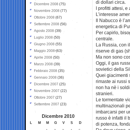
di dollari circa.
Dicembre 2008
(75)
I profitti attesi,
Novembre 2008
(77)
L’interesse amer
Ottobre 2008
(67)
Il Nabucco è l’a
Settembre 2008
(56)
energetica di Put
Agosto 2008
(39)
Per capirlo, biso
Luglio 2008
(50)
centrale.
Giugno 2008
(55)
La Russia, con il
riserve di gas (
Maggio 2008
(63)
Ma non sono così
Aprile 2008
(50)
Oggi, il gas rus
Marzo 2008
(39)
sovietici della S
Febbraio 2008
(35)
Quei giacimenti 
Gennaio 2008
(36)
rimaste ai russi 
Dicembre 2007
(25)
non ha nè i soldi
Novembre 2007
(22)
stranieri.
Ottobre 2007
(27)
Le tormentate vic
Settembre 2007
(23)
multinazionali pe
imbarcarsi per u
Dicembre 2010
russo è infatti il
L
M
M
G
V
S
D
di potenza, fonda
Da dove viene, a