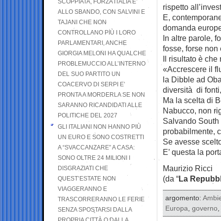
SCOPPIATA, FORZA ITALIA E’
rispetto all’inves
ALLO SBANDO, CON SALVINI E
E, contemporanea
TAJANI CHE NON
domanda europea 
CONTROLLANO PIÙ I LORO
In altre parole, 
PARLAMENTARI, ANCHE
fosse, forse non 
GIORGIA MELONI HA QUALCHE
Il risultato è che
PROBLEMUCCIO ALL’INTERNO
«Accrescere il fl
DEL SUO PARTITO UN
la Dibble ad Oba
COACERVO DI SERPI E’
diversità di font
PRONTA A MORDERLA SE NON
Ma la scelta di 
SARANNO RICANDIDATI ALLE
Nabucco, non ri
POLITICHE DEL 2027
Salvando South S
GLI ITALIANI NON HANNO PIÙ
probabilmente, 
UN EURO E SONO COSTRETTI
Se avesse scelto
A “SVACCANZARE” A CASA:
E’ questa la port
SONO OLTRE 24 MILIONI I
Maurizio Ricci
DISGRAZIATI CHE
(da “
La Repubbl
QUEST’ESTATE NON
VIAGGERANNO E
argomento:
Ambi
TRASCORRERANNO LE FERIE
Europa
,
governo
SENZA SPOSTARSI DALLA
PROPRIA CITTÀ O DALLA