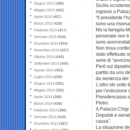
Giugno 2015
(396)
Sicilia occidenta
Maggio 2015
(402)
ingressi a Palazz
Aprile 2015
(407)
“Il presidente l’
sono una risorsa
Marzo 2015
(428)
Ma la famiglia Mi
Febbraio 2015
(417)
personale non è s
Gennaio 2015
(434)
sono avvicendati
Dicembre 2014
(454)
Non trova confer
Novembre 2014
(437)
stato effettuato 
Ottobre 2014
(440)
serie di “avvicina
Settembre 2014
(450)
Però sul dipietr
Agosto 2014
(433)
partito da uno de
Luglio 2014
(436)
da sentenza del 
Giugno 2014
(391)
L’altro idv sotto
per l’estinzione
Maggio 2014
(392)
Previdencassa svi
Aprile 2014
(389)
Pietro.
Marzo 2014
(436)
A Palazzo Chigi p
Febbraio 2014
(386)
Deputati e senat
Gennaio 2014
(419)
causa”.
Dicembre 2013
(367)
La situazione de