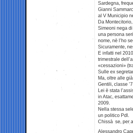
Sardegna, freque
Gianni Sammarco,
al V Municipio ne
Da Montecitorio, 
Simeoni nega di 
una persona seri
nome, nè l’ho se
Sicuramente, nes
E infatti nel 201
trimestrale dell’
«cessazioni» (tr
Sulle ex segretar
Ma, oltre alle g
Gentili, classe ’
Lei è stata l’ass
in Atac, esattame
2009.
Nella stessa sel
un politico Pdl.
Chissà se, per a
Alessandro Cap