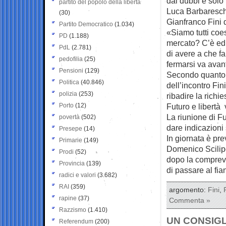
dai dubbi è solo
partito del popolo della libertà
Luca Barbareschi
(30)
Gianfranco Fini d
Partito Democratico
(1.034)
«Siamo tutti coe
PD
(1.188)
mercato? C’è ed
PdL
(2.781)
di avere a che fa
pedofilia
(25)
fermarsi va avant
Pensioni
(129)
Secondo quanto s
Politica
(40.846)
dell’incontro Fin
polizia
(253)
ribadire la richie
Porto
(12)
Futuro e libertà
La riunione di F
povertà
(502)
dare indicazioni 
Presepe
(14)
In giornata è pre
Primarie
(149)
Domenico Scilipo
Prodi
(52)
dopo la compreve
Provincia
(139)
di passare al fia
radici e valori
(3.682)
RAI
(359)
argomento:
Fini
,
rapine
(37)
Commenta »
Razzismo
(1.410)
UN CONSIGL
Referendum
(200)