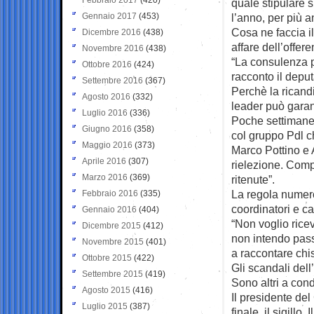
quale stipulare s
Gennaio 2017
(453)
l’anno, per più a
Cosa ne faccia i
Dicembre 2016
(438)
affare dell’offere
Novembre 2016
(438)
“La consulenza p
Ottobre 2016
(424)
racconto il deput
Settembre 2016
(367)
Perchè la ricand
Agosto 2016
(332)
leader può garant
Luglio 2016
(336)
Poche settimane 
Giugno 2016
(358)
col gruppo Pdl ch
Maggio 2016
(373)
Marco Pottino e 
Aprile 2016
(307)
rielezione. Comp
Marzo 2016
(369)
ritenute”.
La regola numero
Febbraio 2016
(335)
coordinatori e c
Gennaio 2016
(404)
“Non voglio ricev
Dicembre 2015
(412)
non intendo passa
Novembre 2015
(401)
a raccontare chi
Ottobre 2015
(422)
Gli scandali del
Settembre 2015
(419)
Sono altri a condu
Agosto 2015
(416)
Il presidente del
Luglio 2015
(387)
finale, il sigillo