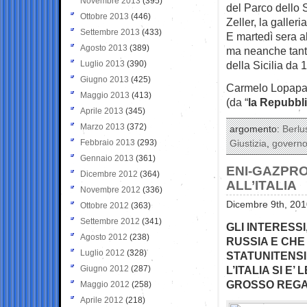
Novembre 2013
(395)
del Parco dello S
Ottobre 2013
(446)
Zeller, la galle
Settembre 2013
(433)
E martedì sera a
Agosto 2013
(389)
ma neanche tanto 
Luglio 2013
(390)
della Sicilia da 
Giugno 2013
(425)
Carmelo Lopap
Maggio 2013
(413)
(da “
la Repubbl
Aprile 2013
(345)
Marzo 2013
(372)
argomento:
Berlu
Febbraio 2013
(293)
Giustizia
,
govern
Gennaio 2013
(361)
ENI-GAZPRO
Dicembre 2012
(364)
ALL’ITALIA
Novembre 2012
(336)
Dicembre 9th, 201
Ottobre 2012
(363)
Settembre 2012
(341)
GLI INTERESS
Agosto 2012
(238)
RUSSIA E CH
Luglio 2012
(328)
STATUNITENS
Giugno 2012
(287)
L’ITALIA SI E
GROSSO REGA
Maggio 2012
(258)
Aprile 2012
(218)