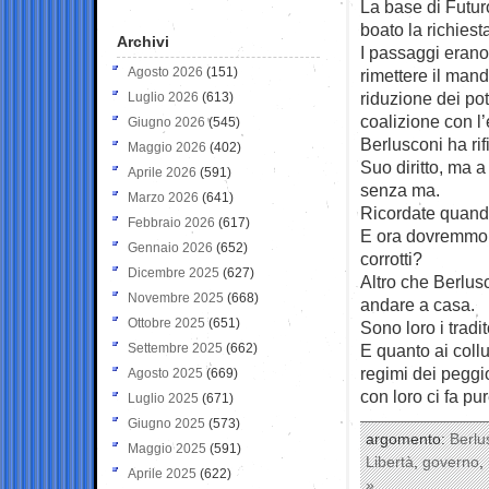
La base di Futur
boato la richiest
Archivi
I passaggi erano 
Agosto 2026
(151)
rimettere il man
riduzione dei pot
Luglio 2026
(613)
coalizione con l’
Giugno 2026
(545)
Berlusconi ha rif
Maggio 2026
(402)
Suo diritto, ma 
Aprile 2026
(591)
senza ma.
Marzo 2026
(641)
Ricordate quando
Febbraio 2026
(617)
E ora dovremmo m
Gennaio 2026
(652)
corrotti?
Dicembre 2025
(627)
Altro che Berlusc
Novembre 2025
(668)
andare a casa.
Ottobre 2025
(651)
Sono loro i tradi
Settembre 2025
(662)
E quanto ai collu
regimi dei peggio
Agosto 2025
(669)
con loro ci fa pure
Luglio 2025
(671)
Giugno 2025
(573)
argomento:
Berlu
Maggio 2025
(591)
Libertà
,
governo
,
Aprile 2025
(622)
»