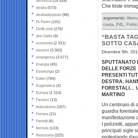
denuncia
(14.528)
Che triste imma
destra
(573)
destradipopolo
(99)
argomento:
Alem
Di Pietro
(101)
casta
,
PdL
,
Politi
Diritti civili
(276)
“BASTA TAG
don Gallo
(9)
SOTTO CAS
economia
(2.331)
elezioni
(3.303)
Dicembre 9th, 201
emergenza
(3.077)
SPUTTANATO I
Energia
(45)
DELLE FORZE 
Esselunga
(2)
PRESENTI TUTT
Esteri
(784)
DESTRA: HANN
Eugenetica
(3)
FORESTALI… U
Europa
(1.314)
MARTINO
Fassino
(13)
Un centinaio di ag
federalismo
(167)
guardia
forestal
Ferrara
(21)
manifestazione a
Ferretti
(6)
I poliziotti, appar
ferrovie
(133)
principali sigle 
finanziaria
(325)
protestando dava