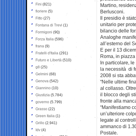
Fini
(821)
Martino, residen
Berlusconi.
fioriere
(5)
Il presidio è stat
Fitto
(27)
unitario per prote
Fontana di Trevi
(1)
bilancio delle fo
Formigoni
(90)
Analoghe manifest
Forza Italia
(596)
all’esterno del S
frana
(9)
E per il 13 dice
Fratelli d'Italia
(291)
Roma, in piazza 
Futuro e Libertà
(510)
In particolare, l
g8
(25)
la necessità di f
Gelmini
(68)
2008 si sta abbat
Genova
(542)
“Nelle ultime fina
al collasso. Olt
Giannino
(10)
il blocco degli s
Giustizia
(5.784)
fronte alla manc
governo
(5.799)
“Manifestiamo co
Grasso
(22)
un’ulteriore colp
Green Italia
(1)
legate al control
Grillo
(2.941)
ammanco di 1.300
Idv
(4)
Postale.