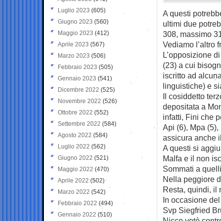
Luglio 2023
(605)
A questi potrebb
Giugno 2023
(560)
ultimi due potre
Maggio 2023
(412)
308, massimo 3
Vediamo l’altro f
Aprile 2023
(567)
L’opposizione di 
Marzo 2023
(506)
(23) a cui bisog
Febbraio 2023
(505)
iscritto ad alc
Gennaio 2023
(541)
linguistiche) e s
Dicembre 2022
(525)
Il cosiddetto ter
Novembre 2022
(526)
depositata a Mont
Ottobre 2022
(552)
infatti, Fini che
Settembre 2022
(584)
Api (6), Mpa (5), 
Agosto 2022
(584)
assicura anche i
Luglio 2022
(562)
A questi si aggi
Malfa e il non is
Giugno 2022
(521)
Sommati a quelli 
Maggio 2022
(470)
Nella peggiore d
Aprile 2022
(502)
Resta, quindi, il
Marzo 2022
(542)
In occasione del 
Febbraio 2022
(494)
Svp Siegfried Br
Gennaio 2022
(510)
Nicco votò contr