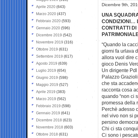
Dicembre 9th, 201
Aprile 2020
(643)
Marzo 2020
(437)
UNA SQUADRA 
CONDIZIONI… 
Febbraio 2020
(593)
CONTRATTI D
Gennaio 2020
(596)
PATRIMONIALE
Dicembre 2019
(542)
Novembre 2019
(316)
“Quando la cacci
Ottobre 2019
(631)
giorni fa
urlava d
Settembre 2019
(617)
allora vuol dire 
gioco Denis Verd
Agosto 2019
(639)
Un dirigente Pdl
Luglio 2019
(654)
Palazzo Grazioli
Giugno 2019
(598)
che sta accadend
Maggio 2019
(527)
racconta cosa a
Aprile 2019
(383)
quando “non ci si
Marzo 2019
(562)
promessa della r
Febbraio 2019
(598)
Perchè adesso ch
Gennaio 2019
(641)
nel vivo non si pu
Dicembre 2018
(623)
persino democrat
Novembre 2018
(603)
Chi ci sta conquis
Ottobre 2018
(631)
Ci sono i pescato