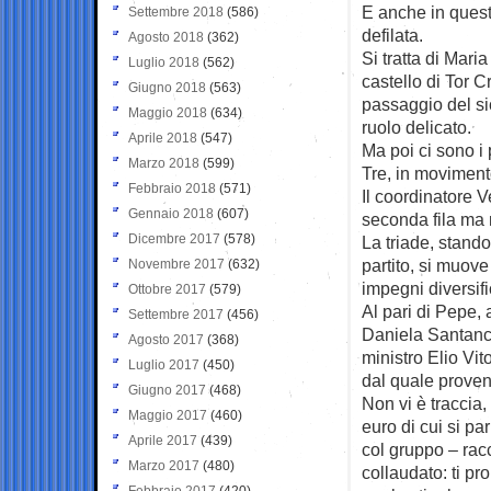
E anche in quest
Settembre 2018
(586)
defilata.
Agosto 2018
(362)
Si tratta di Mari
Luglio 2018
(562)
castello di Tor 
Giugno 2018
(563)
passaggio del sic
Maggio 2018
(634)
ruolo delicato.
Aprile 2018
(547)
Ma poi ci sono i
Marzo 2018
(599)
Tre, in moviment
Febbraio 2018
(571)
Il coordinatore V
Gennaio 2018
(607)
seconda fila ma 
Dicembre 2017
(578)
La triade, stando
partito, si muove
Novembre 2017
(632)
impegni diversifi
Ottobre 2017
(579)
Al pari di Pepe, 
Settembre 2017
(456)
Daniela Santanchè
Agosto 2017
(368)
ministro Elio Vi
Luglio 2017
(450)
dal quale prove
Giugno 2017
(468)
Non vi è traccia
Maggio 2017
(460)
euro di cui si par
Aprile 2017
(439)
col gruppo – racc
Marzo 2017
(480)
collaudato: ti p
Febbraio 2017
(420)