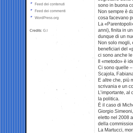
Feed dei contenuti
sono in buona c
Non sempre è dat
Feed dei commenti
cosa facevano p
WordPress.org
La «Parentopoli»
anni), finita in 
Credits:
G.I
dunque di un nuo
Non solo mogli, cu
beneficiari del 
ci sono anche le
Il «metodo» è ide
Ci sono quelle –
Scajola, Fabiana
E altre che, più
scrivania e un c
L’importante, al 
la politica.
È il caso di Mich
Giorgio Simeoni,
eletto nel 2008 
della commission
La Martucci, mora