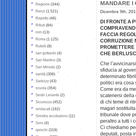
MANDARE I 
Regione
(344)
Renzi
(1.521)
Dicembre 9th, 201
Repetto
(46)
DI FRONTE A P
Rifiuti
(84)
COMPRAVENDIT
rom
(13)
FACCIA REGO
Roma
(1.125)
CORRUZIONE N
Rutelli
(9)
PROMETTERE 
CHE BERLUSCO
san gottardo
(4)
San Martino
(3)
Che l’avvicinarsi
San Miniato
(2)
sfiducia al
gover
sanità
(306)
determinato fibril
Sarkozy
(43)
politici era cosa
scuola
(354)
Come era da mett
scatenersi della
Sestri Levante
(2)
di chi teme di ri
Sicurezza
(452)
magari sostituit
sindacati
(162)
tribunale dove p
Sinistra arcobaleno
(11)
peraltro a tutti i 
Soru
(4)
Ci chiediamo per
sprechi
(319)
deputati, posta 