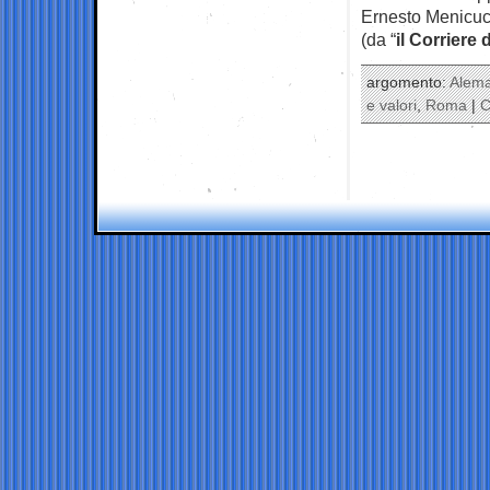
Ernesto Menicuc
(da “
il Corriere 
argomento:
Alem
e valori
,
Roma
|
C