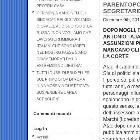
PARENTOPOL
PROPRIA CASA
SEGRETARIE
CERIMONIA MARCINELLE, I
SINDACATI BELGI SI VOLTANO
Dicembre 9th, 201
DI SPALLE AL DISCORSO DI LA
DOPO MOGLI, FI
RUSSA: “NON VOGLIAMO CHE
ANTONIO TAJA
LAVORATORI IMMIGRATI
ASSUNZIONI P
ITALIANI CHE SONO MORTI
MANCANO GLI 
NEL NOSTRO PAESE SIANO
LA CORTE
COMMEMORATI DA UN
ESTREMISTA DI DESTRA”
Atac, il capoline
Sia di politici sia
TUTTI I DUBBI DI BRUXELLES
Il percorso, più 
SUL PRIMO STOP DI ROMA
tutte: anni, o me
“UNA MOSSA INGIUSTIFICATA
personaggi influe
SOSPENDERE L’AREA
spalancano le por
SCENGHEN”
questo senso, la
dell’assessore a
Commenti recenti
Marchi (Loredana
Atac dopo una lu
Log In
pubblica amminis
Accedi
segretario della