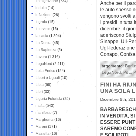
Immigrazione
(734)
Anche per il par
indulto
(14)
le auto spesso no
inflazione
(26)
vengono svolti a 
I presidi in tutta
Ingroia
(15)
dicembre, il gior
Interviste
(16)
aderiscono Siulp
la casta
(1.394)
Sinappe, Uil-Peni
La Destra
(45)
Ugl-federazione 
La Sapienza
(5)
Conapo, Confsal,
Lavoro
(1.316)
LegaNord
(2.411)
argomento:
Berlu
Letta Enrico
(154)
LegaNord
,
PdL
,
P
Liberi e Uguali
(10)
FINI HA RI
Libia
(68)
UNA SOLA L
Libri
(33)
Liguria Futurista
(25)
Dicembre 9th, 201
mafia
(543)
BARBARESCHI:
manifesto
(7)
IN VENDITA, 
Margherita
(16)
ESSERE PUNTI
Maroni
(171)
SAREMO COMPA
Mastella
(16)
E SCILIPOTI