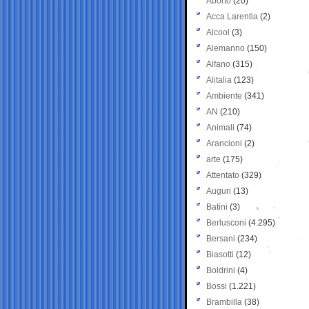
Aborto
(20)
Acca Larentia
(2)
Alcool
(3)
Alemanno
(150)
Alfano
(315)
Alitalia
(123)
Ambiente
(341)
AN
(210)
Animali
(74)
Arancioni
(2)
arte
(175)
Attentato
(329)
Auguri
(13)
Batini
(3)
Berlusconi
(4.295)
Bersani
(234)
Biasotti
(12)
Boldrini
(4)
Bossi
(1.221)
Brambilla
(38)