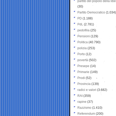
partito del popolo della libe
(30)
Partito Democratico
(1.034)
PD
(1.188)
PdL
(2.781)
pedofilia
(25)
Pensioni
(129)
Politica
(40.790)
polizia
(253)
Porto
(12)
povertà
(502)
Presepe
(14)
Primarie
(149)
Prodi
(52)
Provincia
(139)
radici e valori
(3.682)
RAI
(359)
rapine
(37)
Razzismo
(1.410)
Referendum
(200)