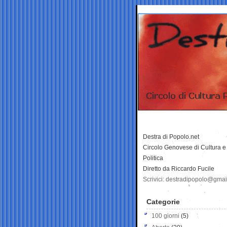
Destra di Popolo.net
Circolo Genovese di Cultura e
Politica
Diretto da Riccardo Fucile
Scrivici: destradipopolo@gma
Categorie
100 giorni
(5)