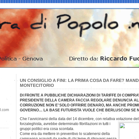
UN CONSIGLIO A FINI: LA PRIMA COSA DA FARE? MAND
MONTECITORIO
DI FRONTE A PUBBLICHE DICHIARAZIONI DI TARIFFE DI COMPRAV
PRESIDENTE DELLA CAMERA FACCIA REGOLARE DENUNCIA A
CORRUZIONE NON E’ SOLO OFFRIRE DENARO, MA ANCHE PROME
il.com
GOVERNO… LA BASE FUTURISTA VUOLE CHE BERLUSCONI SE 
Che l’avvicinarsi della data del 14 dicembre, con relativa votazione del
forzaleghista, avrebbe determinato fibrillazioni in tutti i
gruppi politici era cosa scontata.
Come era da mettere in preventivo lo scatenersi della
campagna acquisti da parte di chi teme di ritrovarsi senza