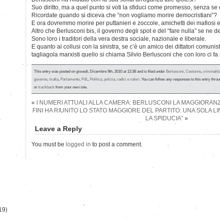
Suo diritto, ma a quel punto si voti la sfiduci come promesso, senza se
Ricordate quando si diceva che “non vogliamo morire democristiani”?
E ora dovremmo morire per puttanieri e zoccole, amichetti dei mafiosi e 
Altro che Berlusconi bis, il governo degli spot e del “fare nulla” se ne 
Sono loro i traditori della vera destra sociale, nazionale e liberale.
E quanto ai collusi con la sinistra, se c’è un amico dei dittatori comunist
tagliagola marxisti quello si chiama Silvio Berlusconi che con loro ci fa p
This entry was posted on giovedì, Dicembre 9th, 2010 at 12:38 and is filed under
Berlusconi
,
Costume
,
criminalit
governo
,
mafia
,
Parlamento
,
PdL
,
Politica
,
polizia
,
radici e valori
. You can follow any responses to this entry thro
or
trackback
from your own site.
«
I NUMERI ATTUALI ALLA CAMERA: BERLUSCONI LA MAGGIORANZ
FINI HA RIUNITO LO STATO MAGGIORE DEL PARTITO: UNA SOLA LI
LA SFIDUCIA”
»
)
Leave a Reply
You must be
logged in
to post a comment.
19)