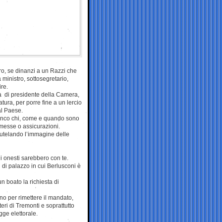
uro, se dinanzi a un Razzi che
a ministro, sottosegretario,
re.
tà di presidente della Camera,
atura, per porre fine a un lercio
al Paese.
ianco chi, come e quando sono
romesse o assicurazioni.
 tutelando l’immagine delle
ni onesti sarebbero con te.
di palazzo in cui Berlusconi è
n boato la richiesta di
ano per rimettere il mandato,
ri di Tremonti e soprattutto
gge elettorale.