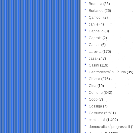
Brunetta
(83)
Burlando
(26)
Camogli
(2)
canile
(4)
Cappello
(8)
Caprotti
(2)
Caritas
(6)
carovita
(170)
casa
(247)
Casini
(119)
Centrodestra in Liguria
(35
Chiesa
(276)
Cina
(10)
Comune
(342)
Coop
(7)
Cossiga
(7)
Costume
(5.581)
criminalità
(1.402)
democratici e progressisti
(