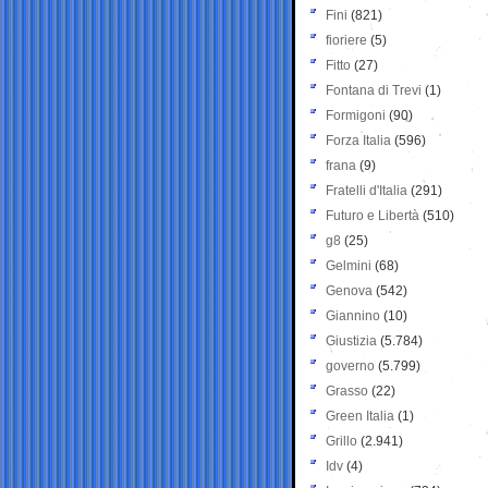
Fini
(821)
fioriere
(5)
Fitto
(27)
Fontana di Trevi
(1)
Formigoni
(90)
Forza Italia
(596)
frana
(9)
Fratelli d'Italia
(291)
Futuro e Libertà
(510)
g8
(25)
Gelmini
(68)
Genova
(542)
Giannino
(10)
Giustizia
(5.784)
governo
(5.799)
Grasso
(22)
Green Italia
(1)
Grillo
(2.941)
Idv
(4)