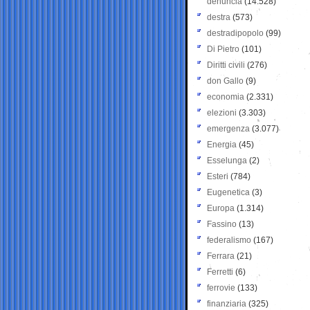
denuncia
(14.528)
destra
(573)
destradipopolo
(99)
Di Pietro
(101)
Diritti civili
(276)
don Gallo
(9)
economia
(2.331)
elezioni
(3.303)
emergenza
(3.077)
Energia
(45)
Esselunga
(2)
Esteri
(784)
Eugenetica
(3)
Europa
(1.314)
Fassino
(13)
federalismo
(167)
Ferrara
(21)
Ferretti
(6)
ferrovie
(133)
finanziaria
(325)