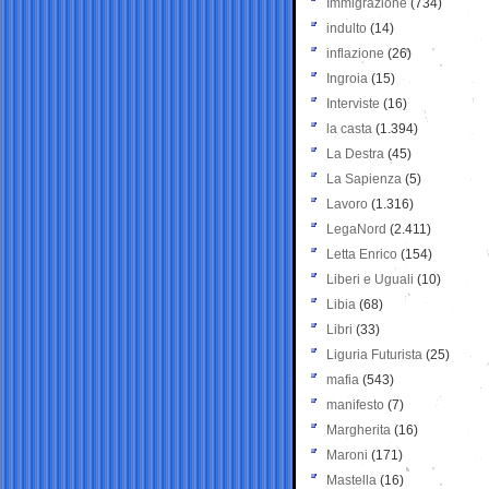
Immigrazione
(734)
indulto
(14)
inflazione
(26)
Ingroia
(15)
Interviste
(16)
la casta
(1.394)
La Destra
(45)
La Sapienza
(5)
Lavoro
(1.316)
LegaNord
(2.411)
Letta Enrico
(154)
Liberi e Uguali
(10)
Libia
(68)
Libri
(33)
Liguria Futurista
(25)
mafia
(543)
manifesto
(7)
Margherita
(16)
Maroni
(171)
Mastella
(16)