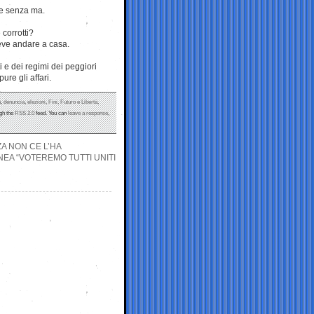
 e senza ma.
corrotti?
deve andare a casa.
i e dei regimi dei peggiori
ure gli affari.
à
,
denuncia
,
elezioni
,
Fini
,
Futuro e Libertà
,
ugh the
RSS 2.0
feed. You can
leave a response
,
A NON CE L’HA
NEA “VOTEREMO TUTTI UNITI