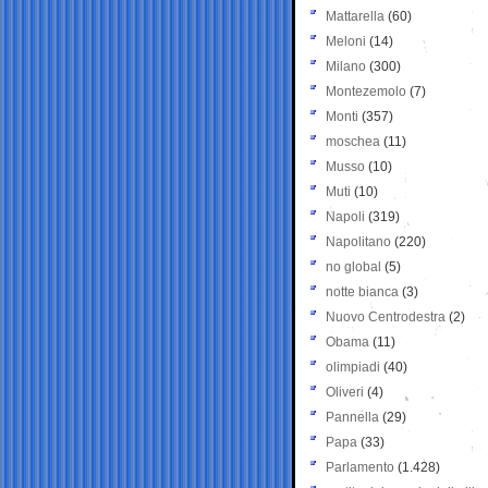
Mattarella
(60)
Meloni
(14)
Milano
(300)
Montezemolo
(7)
Monti
(357)
moschea
(11)
Musso
(10)
Muti
(10)
Napoli
(319)
Napolitano
(220)
no global
(5)
notte bianca
(3)
Nuovo Centrodestra
(2)
Obama
(11)
olimpiadi
(40)
Oliveri
(4)
Pannella
(29)
Papa
(33)
Parlamento
(1.428)