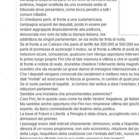
poltrona, magari sostituita da una scomoda sedia di
tribunale dove presentarsi, come tocca peraltro a tutti i
comuni cittadini.
Ci chiediamo però, di fronte a una sudamericana
campagna acquisti dei deputati, posta in essere per
restare aggrappati disperatamente alla poltrona,
denunciata non solo da tutta la stampa italiana, ma
addirittura da singoli parlamentari, se sia lecito far finta di nulla.
Se di fronte a un Calearo che parla di tariffe dai 300.000 ai 500.000 e
parla di promessa di azzerargli il mutuo, se di fronte a offerte di posti d
rielezioni sicure, consulenze, qualcuno non ritenga opportuno interveni
In primo luogo proprio Fini che di tale manovra è vittima e che in quali
di fronte a notizie di reato, dovrebbe chiedere l’intervento della magistr
scambio che sta recando un grave danno di immagine internazionale 
Che i deputati vengano convocati dai carabinieri e mettano nero su b
stati “invitati” ad assicurare la fiducia al governo, in cambio di quali p
Se si vuole parlare di legalità , si cominci dal vertice a dare l’esempio,
istituzioni parlamentari.
Sarebbe una iniziativa che provocherebbe polemiche?
Caro Fini, fai in questo caso come ha detto Verdini: fregatene, gli italia
Ma sarebbe anche opportuno che Fini non rimanesse vittima dei giochi 
esperto, da tipico commediante del teatrino della politica.
La base di Futuro e Libertà a Perugia è stata chiara, accogliendo con u
dimissioni del premier.
I passaggi erano stati indicati chiaramente: dimissioni, visita a Napolit
stesura di un nuovo programma, non solo economico, riduzione dei pote
della Lega, riequilibrio della coalizione con l’entrata dell’Udc, nuova le
Berlusconi ha rifiutato con la sua solita arroganza tale ipotesi?