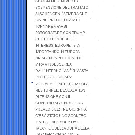
GIORGIA MELONI PER LA
SOSPENSIONE DEL TRATTATO
SI SCHENGEN: “SEMBRA CHE
SIA PIÙ PREOCCUPATA DI
TORNARE A FARSI
FOTOGRAFARE CON TRUMP
CHE DI DIFENDERE GLI
INTERESSI EUROPEI. STA
IMPORTANDO IN EUROPA
UN’AGENDA POLITICA CHE
MIRA A INDEBOLIRLA
DALL’INTERNO. MA È RIMASTA
PIUTTOSTO ISOLATA”
MELONI SI È INFILATA DA SOLA
NEL TUNNEL. L’ESCALATION
DI TENSIONE CON IL
GOVERNO SPAGNOLO ERA
PREVEDIBILE: TRE GIORNI FA
C’ERA STATO UNO SCONTRO
TRA LA LINEA MORBIDA DI
TAJANI E QUELLA DURA DELLA
PREMIER CON SALVINI E