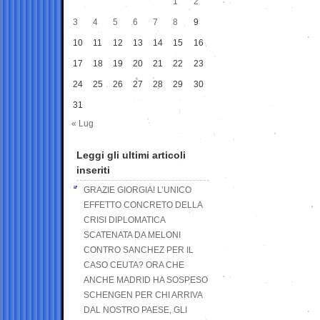
1
2
3
4
5
6
7
8
9
10
11
12
13
14
15
16
17
18
19
20
21
22
23
24
25
26
27
28
29
30
31
« Lug
Leggi gli ultimi articoli
inseriti
GRAZIE GIORGIA! L’UNICO
EFFETTO CONCRETO DELLA
CRISI DIPLOMATICA
SCATENATA DA MELONI
CONTRO SANCHEZ PER IL
CASO CEUTA? ORA CHE
ANCHE MADRID HA SOSPESO
SCHENGEN PER CHI ARRIVA
DAL NOSTRO PAESE, GLI