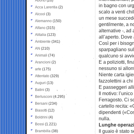
Aborto
(20)
in bagno con urg
Acca Larentia
(2)
scalo a venti chi
Alcool
(3)
un mese succede 
Alemanno
(150)
gentilmente, a n
Alfano
(315)
alternative -, ad
Alitalia
(123)
all’aperto. Dove 
Ambiente
(341)
Così per i bisogn
AN
(210)
sparpagliano sull
qualcuno si avvi
Animali
(74)
E a poliziotti, f
Arancioni
(2)
nessuno si allont
arte
(175)
Niente carta igi
Attentato
(329)
fazzolettini a ch
Auguri
(13)
E passeggeri allib
Batini
(3)
Il motivo: l’unic
Berlusconi
(4.295)
Ferragosto. Ci so
Bersani
(234)
cartello recita:
Biasotti
(12)
dipendenti («Cos
Boldrini
(4)
nulla.
Bossi
(1.221)
Lunghe operaz
Il guaio è stato 
Brambilla
(38)