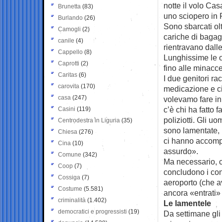
notte il volo Cas
Brunetta
(83)
uno sciopero in F
Burlando
(26)
Sono sbarcati olt
Camogli
(2)
cariche di bagagl
canile
(4)
rientravano dalle
Cappello
(8)
Lunghissime le op
Caprotti
(2)
fino alle minacce
Caritas
(6)
I due genitori ra
carovita
(170)
medicazione e c
casa
(247)
volevamo fare in
c’è chi ha fatto f
Casini
(119)
poliziotti. Gli uo
Centrodestra in Liguria
(35)
sono lamentate, i
Chiesa
(276)
ci hanno accompa
Cina
(10)
assurdo».
Comune
(342)
Ma necessario, c
Coop
(7)
concludono i cont
Cossiga
(7)
aeroporto (che a
Costume
(5.581)
ancora «entrati» i
criminalità
(1.402)
Le lamentele
democratici e progressisti
(19)
Da settimane gli