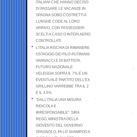
ITALIANI CHE HANNO DECISO
DI PASSARE LE VACANZE IN
SPAGNA SONO COSTRETTI A
LUNGHE CODE AL LORO
ARRIVO, CON PASSEGGERI
SCELTI A CASO O INTERI AEREI
CONTROLLATI
L’ITALIA RISCHIA DI RIMANERE
OSTAGGIO DEI FILO-PUTINIANI
VANNACCI E DI BATTISTA.
FUTURO NAZIONALE
VELEGGIA SOPRA IL 7% E UN
EVENTUALE PARTITO DELL’EX
GRILLINO VARREBBE TRA IL 2
E IL 3.5%
“DALL’ITALIA UNA MISURA
RIDICOLA E
IRRESPONSABILE”: SIRA
REGO, MINISTRA DELLA
GIOVENTÙ DEL GOVERNO
SPAGNOLO, FA LO SHAMPOO A