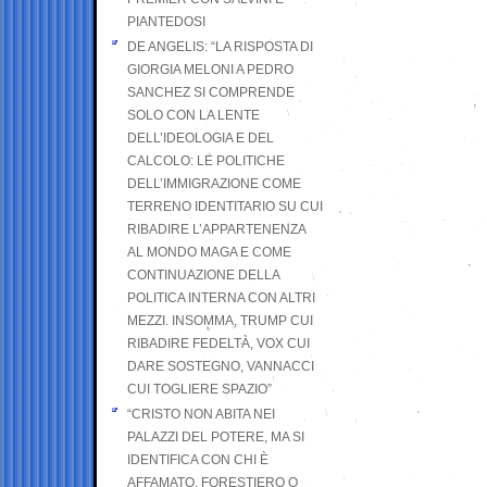
PIANTEDOSI
DE ANGELIS: “LA RISPOSTA DI
GIORGIA MELONI A PEDRO
SANCHEZ SI COMPRENDE
SOLO CON LA LENTE
DELL’IDEOLOGIA E DEL
CALCOLO: LE POLITICHE
DELL’IMMIGRAZIONE COME
TERRENO IDENTITARIO SU CUI
RIBADIRE L’APPARTENENZA
AL MONDO MAGA E COME
CONTINUAZIONE DELLA
POLITICA INTERNA CON ALTRI
MEZZI. INSOMMA, TRUMP CUI
RIBADIRE FEDELTÀ, VOX CUI
DARE SOSTEGNO, VANNACCI
CUI TOGLIERE SPAZIO”
“CRISTO NON ABITA NEI
PALAZZI DEL POTERE, MA SI
IDENTIFICA CON CHI È
AFFAMATO, FORESTIERO O