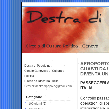
AEROPORTO 
Destra di Popolo.net
GUASTI DA 
Circolo Genovese di Cultura e
DIVENTA UN
Politica
Diretto da Riccardo Fucile
PASSEGGERI A
Scrivici: destradipopolo@gmail.com
ITALIA
Categorie
Controllo passap
operazioni di s
100 giorni
(5)
internazionale, 