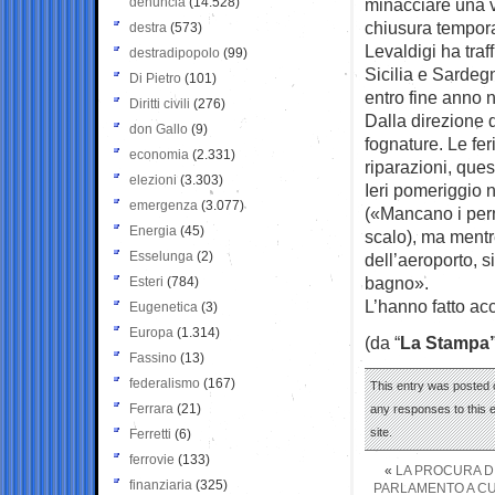
denuncia
(14.528)
minacciare una v
chiusura temporan
destra
(573)
Levaldigi ha traf
destradipopolo
(99)
Sicilia e Sardegn
Di Pietro
(101)
entro fine anno 
Diritti civili
(276)
Dalla direzione 
don Gallo
(9)
fognature. Le fer
economia
(2.331)
riparazioni, ques
elezioni
(3.303)
Ieri pomeriggio n
emergenza
(3.077)
(«Mancano i perm
Energia
(45)
scalo), ma mentr
Esselunga
(2)
dell’aeroporto, s
bagno».
Esteri
(784)
L’hanno fatto ac
Eugenetica
(3)
Europa
(1.314)
(da “
La Stampa
Fassino
(13)
federalismo
(167)
This entry was posted 
Ferrara
(21)
any responses to this 
site.
Ferretti
(6)
ferrovie
(133)
«
LA PROCURA DI
finanziaria
(325)
PARLAMENTO A CUI