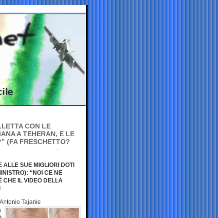
LLETTA CON LE
ANA A TEHERAN, E LE
?” (FA FRESCHETTO?
ALLE SUE MIGLIORI DOTI
NISTRO): “NOI CE NE
 CHE IL VIDEO DELLA
I
 Antonio Tajani
e
a
à