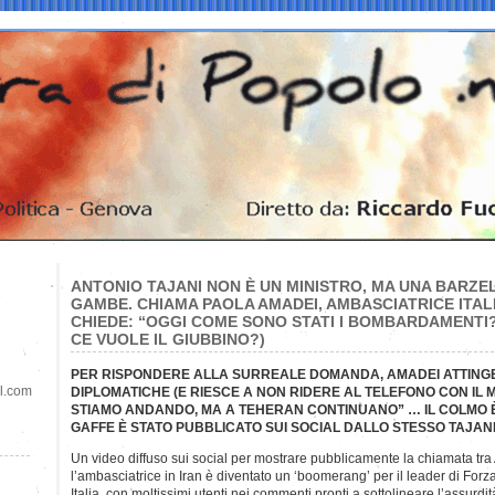
ANTONIO TAJANI NON È UN MINISTRO, MA UNA BARZE
GAMBE. CHIAMA PAOLA AMADEI, AMBASCIATRICE ITALI
CHIEDE: “OGGI COME SONO STATI I BOMBARDAMENTI
CE VUOLE IL GIUBBINO?)
PER RISPONDERE ALLA SURREALE DOMANDA, AMADEI ATTINGE 
il.com
DIPLOMATICHE (E RIESCE A NON RIDERE AL TELEFONO CON IL MI
STIAMO ANDANDO, MA A TEHERAN CONTINUANO” … IL COLMO È
GAFFE È STATO PUBBLICATO SUI SOCIAL DALLO STESSO TAJAN
Un video diffuso sui social per mostrare pubblicamente la chiamata tra
l’ambasciatrice in Iran è diventato un ‘boomerang’ per il leader di Forz
Italia, con moltissimi utenti nei commenti pronti a sottolineare l’assurdit