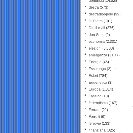
denuncia
(14.528)
destra
(573)
destradipopolo
(99)
Di Pietro
(101)
Diritti civili
(276)
don Gallo
(9)
economia
(2.331)
elezioni
(3.303)
emergenza
(3.077)
Energia
(45)
Esselunga
(2)
Esteri
(784)
Eugenetica
(3)
Europa
(1.314)
Fassino
(13)
federalismo
(167)
Ferrara
(21)
Ferretti
(6)
ferrovie
(133)
finanziaria
(325)