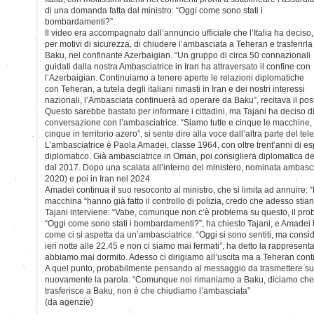
di una domanda fatta dal ministro: “Oggi come sono stati i
bombardamenti?”.
Il video era accompagnato dall’annuncio ufficiale che l’Italia ha deciso,
per motivi di sicurezza, di chiudere l’ambasciata a Teheran e trasferirla
Baku, nel confinante Azerbaigian. “Un gruppo di circa 50 connazionali
guidati dalla nostra Ambasciatrice in Iran ha attraversato il confine con
l’Azerbaigian. Continuiamo a tenere aperte le relazioni diplomatiche
con Teheran, a tutela degli italiani rimasti in Iran e dei nostri interessi
nazionali, l’Ambasciata continuerà ad operare da Baku”, recitava il post
Questo sarebbe bastato per informare i cittadini, ma Tajani ha deciso di
conversazione con l’ambasciatrice. “Siamo tutte e cinque le macchine, l
cinque in territorio azero”, si sente dire alla voce dall’altra parte del tel
L’ambasciatrice è Paola Amadei, classe 1964, con oltre trent’anni di 
diplomatico. Già ambasciatrice in Oman, poi consigliera diplomatica del 
dal 2017. Dopo una scalata all’interno del ministero, nominata ambasci
2020) e poi in Iran nel 2024
Amadei continua il suo resoconto al ministro, che si limita ad annuire:
macchina “hanno già fatto il controllo di polizia, credo che adesso stian
Tajani interviene: “Vabe, comunque non c’è problema su questo, il prob
“Oggi come sono stati i bombardamenti?”, ha chiesto Tajani, e Amadei 
come ci si aspetta da un’ambasciatrice. “Oggi si sono sentiti, ma consid
ieri notte alle 22.45 e non ci siamo mai fermati”, ha detto la rappresentan
abbiamo mai dormito. Adesso ci dirigiamo all’uscita ma a Teheran con
A quel punto, probabilmente pensando al messaggio da trasmettere sui 
nuovamente la parola: “Comunque noi rimaniamo a Baku, diciamo che l’
trasferisce a Baku, non è che chiudiamo l’ambasciata”
(da agenzie)