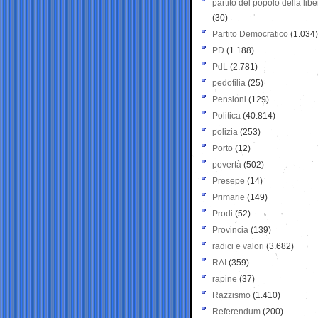
partito del popolo della libe
(30)
Partito Democratico
(1.034)
PD
(1.188)
PdL
(2.781)
pedofilia
(25)
Pensioni
(129)
Politica
(40.814)
polizia
(253)
Porto
(12)
povertà
(502)
Presepe
(14)
Primarie
(149)
Prodi
(52)
Provincia
(139)
radici e valori
(3.682)
RAI
(359)
rapine
(37)
Razzismo
(1.410)
Referendum
(200)