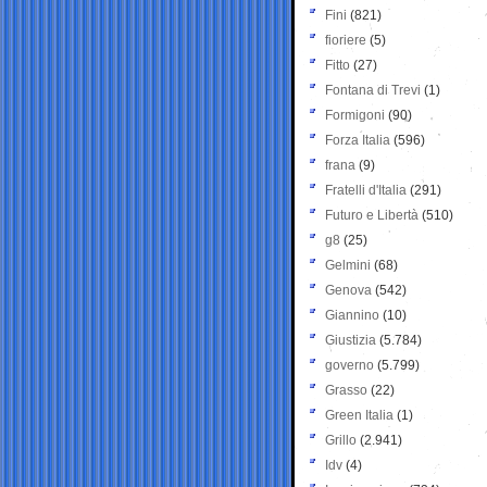
Fini
(821)
fioriere
(5)
Fitto
(27)
Fontana di Trevi
(1)
Formigoni
(90)
Forza Italia
(596)
frana
(9)
Fratelli d'Italia
(291)
Futuro e Libertà
(510)
g8
(25)
Gelmini
(68)
Genova
(542)
Giannino
(10)
Giustizia
(5.784)
governo
(5.799)
Grasso
(22)
Green Italia
(1)
Grillo
(2.941)
Idv
(4)