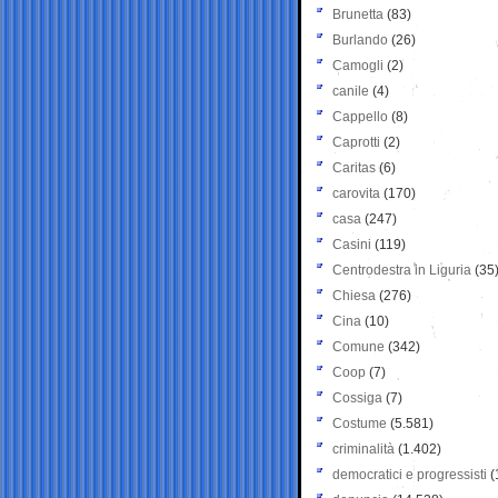
Brunetta
(83)
Burlando
(26)
Camogli
(2)
canile
(4)
Cappello
(8)
Caprotti
(2)
Caritas
(6)
carovita
(170)
casa
(247)
Casini
(119)
Centrodestra in Liguria
(35
Chiesa
(276)
Cina
(10)
Comune
(342)
Coop
(7)
Cossiga
(7)
Costume
(5.581)
criminalità
(1.402)
democratici e progressisti
(