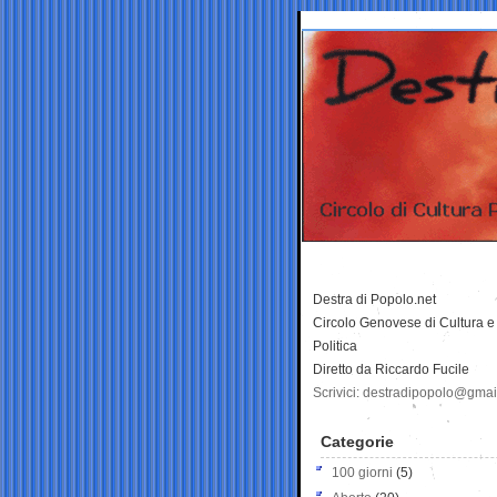
Destra di Popolo.net
Circolo Genovese di Cultura e
Politica
Diretto da Riccardo Fucile
Scrivici: destradipopolo@gma
Categorie
100 giorni
(5)