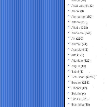
Aborto
(20)
Acca Larentia
(2)
Alcool
(3)
Alemanno
(150)
Alfano
(315)
Alitalia
(123)
Ambiente
(341)
AN
(210)
Animali
(74)
Arancioni
(2)
arte
(175)
Attentato
(329)
Auguri
(13)
Batini
(3)
Berlusconi
(4.295)
Bersani
(234)
Biasotti
(12)
Boldrini
(4)
Bossi
(1.221)
Brambilla
(38)