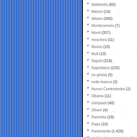
Mattarella
(60)
Meloni
(14)
Milano
(300)
Montezemolo
(7)
Monti
(357)
moschea
(11)
Musso
(10)
Muti
(10)
Napoli
(319)
Napolitano
(220)
no global
(5)
notte bianca
(3)
Nuovo Centrodestra
(2)
Obama
(11)
olimpiadi
(40)
Oliveri
(4)
Pannella
(29)
Papa
(33)
Parlamento
(1.428)