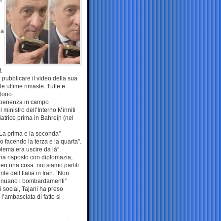
 a
.
 pubblicare il video della sua
e ultime rimaste. Tutte e
efono.
esperienza in campo
ministro dell’Interno Minniti
atrice prima in Bahrein (nel
 “La prima e la seconda”
o facendo la terza e la quarta”.
lema era uscire da là”.
ha risposto con diplomazia,
eri una cosa: noi siamo partiti
te dell’Italia in Iran. “Non
tinuano i bombardamenti”
social, Tajani ha preso
ambasciata di fatto si