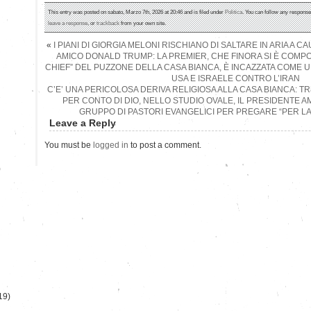
This entry was posted on sabato, Marzo 7th, 2026 at 20:46 and is filed under
Politica
. You can follow any response
leave a response
, or
trackback
from your own site.
«
I PIANI DI GIORGIA MELONI RISCHIANO DI SALTARE IN ARIA A
AMICO DONALD TRUMP: LA PREMIER, CHE FINORA SI È COMPO
CHIEF” DEL PUZZONE DELLA CASA BIANCA, È INCAZZATA COME UN
USA E ISRAELE CONTRO L’IRAN
C’E’ UNA PERICOLOSA DERIVA RELIGIOSA ALLA CASA BIANCA: T
PER CONTO DI DIO, NELLO STUDIO OVALE, IL PRESIDENTE 
GRUPPO DI PASTORI EVANGELICI PER PREGARE “PER LA V
Leave a Reply
You must be
logged in
to post a comment.
)
19)