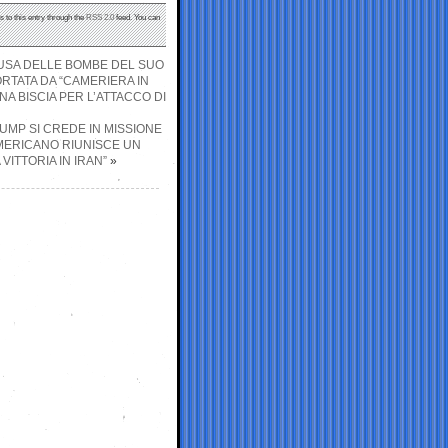
s to this entry through the
RSS 2.0
feed. You can
 CAUSA DELLE BOMBE DEL SUO
RTATA DA “CAMERIERA IN
A BISCIA PER L’ATTACCO DI
RUMP SI CREDE IN MISSIONE
AMERICANO RIUNISCE UN
ITTORIA IN IRAN”
»