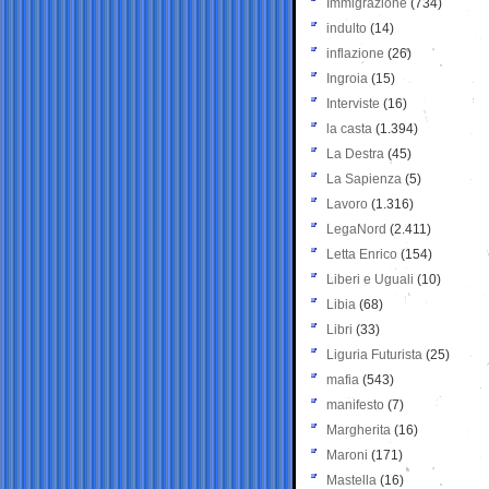
Immigrazione
(734)
indulto
(14)
inflazione
(26)
Ingroia
(15)
Interviste
(16)
la casta
(1.394)
La Destra
(45)
La Sapienza
(5)
Lavoro
(1.316)
LegaNord
(2.411)
Letta Enrico
(154)
Liberi e Uguali
(10)
Libia
(68)
Libri
(33)
Liguria Futurista
(25)
mafia
(543)
manifesto
(7)
Margherita
(16)
Maroni
(171)
Mastella
(16)