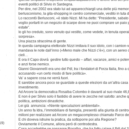
eventi politici di Silvio in Sardegna.
Per dire, nel 2002 era stato lui ad apparecchiargli una delle più memora
berlusconismo, la gita-shopping in centro commerciale, vestito in tuta d
Lo raccontò Berlusconi, «è stato Nizzi. Mi ha detto: “Presidente, sabato
voglio portarti in un negozio di scarpe dove ne puoi comprare un paio 
estate”.
Io gli ho creduto, sono venuto qui vestito, come vedete, in tenuta oper
sorpresa».
Una piazza stracolma di gente.
In questa campagna elettorale Nizzi imitava il suo idolo, con i camion
mandava le note dall’inno («Meno male che Nizzi c’è»), con un aereo c
cieli…
E ora il Capo dovrà gestire tutto questo – affari, vacanze, amici e pot
e anzi forse nemico.
Gianni Giovannelli era uno del Pdl, tra i fondatori di Forza Italia, fino
)
accusando «un certo modo di fare politica».
Va’ a sapere cosa ne verrà fuori.
E sarebbe ancora poco se guardate a queste elezioni da un’altra cas
investimento.
Ad Arcore la democratica Rosalba Colombo è davanti al suo rivale 46,8
E non è per Silvio solo il fastidio di avere le zecche nel salotto: anche q
politica, ambizioni dinastiche.
Lei già annuncia: «Niente speculazioni ambientali».
Un anno fa Idra, l’immobiliare di famiglia, presentò alla giunta di cent
milioni per realizzare ad Arcore un megacomplesso chiamato Parco del
E chi doveva istruire la pratica, da sottoporre poi alla Regione?
19)
Ovviamente il Comune, allora però di centrodestra.
Cosa accadrebbe se passasse Rosalba, che ha fatto calare il Pdl dal 37 