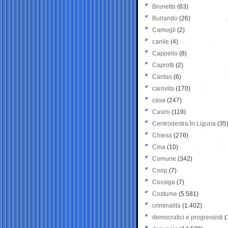
Brunetta
(83)
Burlando
(26)
Camogli
(2)
canile
(4)
Cappello
(8)
Caprotti
(2)
Caritas
(6)
carovita
(170)
casa
(247)
Casini
(119)
Centrodestra in Liguria
(35
Chiesa
(276)
Cina
(10)
Comune
(342)
Coop
(7)
Cossiga
(7)
Costume
(5.581)
criminalità
(1.402)
democratici e progressisti
(