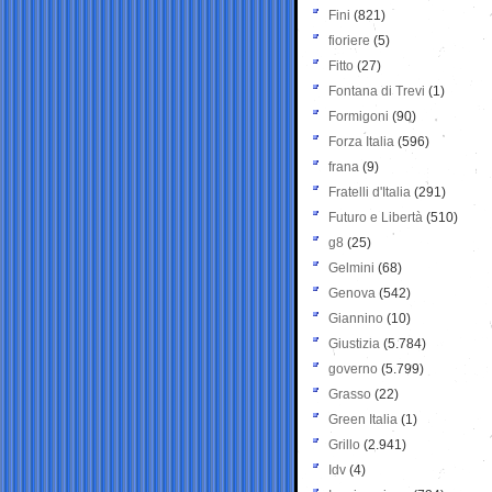
Fini
(821)
fioriere
(5)
Fitto
(27)
Fontana di Trevi
(1)
Formigoni
(90)
Forza Italia
(596)
frana
(9)
Fratelli d'Italia
(291)
Futuro e Libertà
(510)
g8
(25)
Gelmini
(68)
Genova
(542)
Giannino
(10)
Giustizia
(5.784)
governo
(5.799)
Grasso
(22)
Green Italia
(1)
Grillo
(2.941)
Idv
(4)