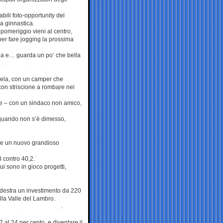
bili foto-opportunity del
a ginnastica.
 pomeriggio vieni al centro,
per fare jogging la prossima
aia e… guarda un po’ che bella
-vela, con un camper che
on striscione a rombare nei
ere – con un sindaco non amico,
 a quando non s’è dimesso,
a e un nuovo grandioso
 contro 40,2.
ui sono in gioco progetti,
rodestra un investimento da 220
la Valle del Lambro.
al 24 per cento, e diventare il