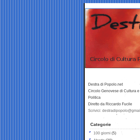
Destra di Popolo.net
Circolo Genovese di Cultura e
Politica
Diretto da Riccardo Fucile
Scrivici: destradipopolo@gma
Categorie
100 giorni
(5)