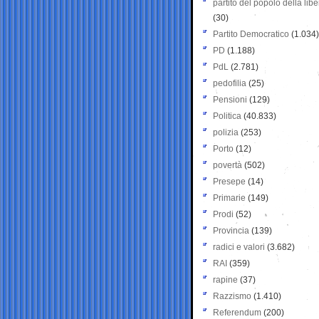
partito del popolo della libe
(30)
Partito Democratico
(1.034)
PD
(1.188)
PdL
(2.781)
pedofilia
(25)
Pensioni
(129)
Politica
(40.833)
polizia
(253)
Porto
(12)
povertà
(502)
Presepe
(14)
Primarie
(149)
Prodi
(52)
Provincia
(139)
radici e valori
(3.682)
RAI
(359)
rapine
(37)
Razzismo
(1.410)
Referendum
(200)