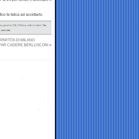
ico fa fatica ad accettarlo.
na
,
governo
,
PdL
,
Politica
,
radici e valori
. You
 own site.
PARTITA DI MILANO
 FAR CADERE BERLUSCONI
»