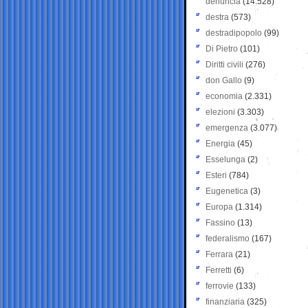
denuncia
(14.528)
destra
(573)
destradipopolo
(99)
Di Pietro
(101)
Diritti civili
(276)
don Gallo
(9)
economia
(2.331)
elezioni
(3.303)
emergenza
(3.077)
Energia
(45)
Esselunga
(2)
Esteri
(784)
Eugenetica
(3)
Europa
(1.314)
Fassino
(13)
federalismo
(167)
Ferrara
(21)
Ferretti
(6)
ferrovie
(133)
finanziaria
(325)