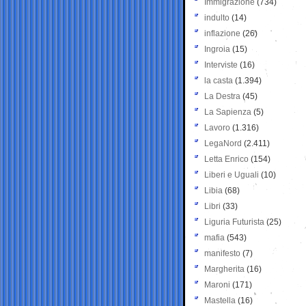
Immigrazione
(734)
indulto
(14)
inflazione
(26)
Ingroia
(15)
Interviste
(16)
la casta
(1.394)
La Destra
(45)
La Sapienza
(5)
Lavoro
(1.316)
LegaNord
(2.411)
Letta Enrico
(154)
Liberi e Uguali
(10)
Libia
(68)
Libri
(33)
Liguria Futurista
(25)
mafia
(543)
manifesto
(7)
Margherita
(16)
Maroni
(171)
Mastella
(16)