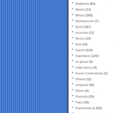
Mattarella
(60)
Meloni
(14)
Milano
(300)
Montezemolo
(7)
Monti
(357)
moschea
(11)
Musso
(10)
Muti
(10)
Napoli
(319)
Napolitano
(220)
no global
(5)
notte bianca
(3)
Nuovo Centrodestra
(2)
Obama
(11)
olimpiadi
(40)
Oliveri
(4)
Pannella
(29)
Papa
(33)
Parlamento
(1.428)