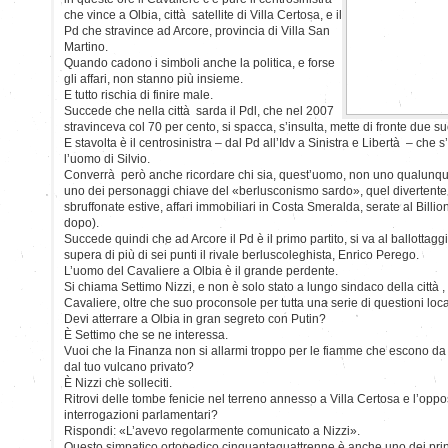
che vince a Olbia, città satellite di Villa Certosa, e il
Pd che stravince ad Arcore, provincia di Villa San
Martino.
Quando cadono i simboli anche la politica, e forse
gli affari, non stanno più insieme.
E tutto rischia di finire male.
Succede che nella città sarda il Pdl, che nel 2007
stravinceva col 70 per cento, si spacca, s’insulta, mette di fronte due s
E stavolta è il centrosinistra – dal Pd all’Idv a Sinistra e Libertà – che 
l’uomo di Silvio.
Converrà però anche ricordare chi sia, quest’uomo, non uno qualunque
uno dei personaggi chiave del «berlusconismo sardo», quel divertente 
sbruffonate estive, affari immobiliari in Costa Smeralda, serate al Billi
dopo).
Succede quindi che ad Arcore il Pd è il primo partito, si va al ballott
supera di più di sei punti il rivale berluscoleghista, Enrico Perego.
L’uomo del Cavaliere a Olbia è il grande perdente.
Si chiama Settimo Nizzi, e non è solo stato a lungo sindaco della città
Cavaliere, oltre che suo proconsole per tutta una serie di questioni loca
Devi atterrare a Olbia in gran segreto con Putin?
È Settimo che se ne interessa.
Vuoi che la Finanza non si allarmi troppo per le fiamme che escono da
dal tuo vulcano privato?
È Nizzi che solleciti.
Ritrovi delle tombe fenicie nel terreno annesso a Villa Certosa e l’opp
interrogazioni parlamentari?
Rispondi: «L’avevo regolarmente comunicato a Nizzi».
Questo simpatico ortopedico cinquantaquattrenne è anche uno dei princ