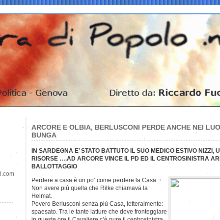
ARCORE E OLBIA, BERLUSCONI PERDE ANCHE NEI LU
BUNGA
IN SARDEGNA E’ STATO BATTUTO IL SUO MEDICO ESTIVO NIZZI,
RISORSE ….AD ARCORE VINCE IL PD ED IL CENTROSINISTRA ARR
BALLOTTAGGIO
il.com
Perdere a casa è un po’ come perdere la Casa.
Non avere più quella che Rilke chiamava la
Heimat.
Povero Berlusconi senza più Casa, letteralmente:
spaesato. Tra le tante iatture che deve fronteggiare
in queste ore il Cavaliere c’è pure il centrosinistra