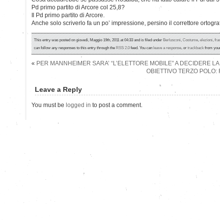
Pd primo partito di Arcore col 25,8?
Il Pd primo partito di Arcore.
Anche solo scriverlo fa un po’ impressione, persino il correttore ortograf
This entry was posted on giovedì, Maggio 19th, 2011 at 04:33 and is filed under
Berlusconi
,
Costume
,
elezioni
,
fra
can follow any responses to this entry through the
RSS 2.0
feed. You can
leave a response
, or
trackback
from your
«
PER MANNHEIMER SARA’ “L’ELETTORE MOBILE” A DECIDERE LA 
OBIETTIVO TERZO POLO:
Leave a Reply
You must be
logged in
to post a comment.