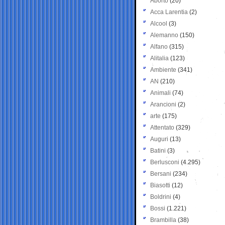
Aborto
(20)
Acca Larentia
(2)
Alcool
(3)
Alemanno
(150)
Alfano
(315)
Alitalia
(123)
Ambiente
(341)
AN
(210)
Animali
(74)
Arancioni
(2)
arte
(175)
Attentato
(329)
Auguri
(13)
Batini
(3)
Berlusconi
(4.295)
Bersani
(234)
Biasotti
(12)
Boldrini
(4)
Bossi
(1.221)
Brambilla
(38)