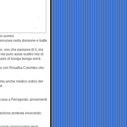
uoi uomini.
s’incunea nella divisione e batte
, uno che passava di lì, ma
ma pure assai scaltro mix di
onaire (il bunga bunga verrà
aggio con Rosalba Colombo che
 , ma anche medico estivo del
li.
 casa a Ferragosto, provenienti
osizione protesta invocando
ipali organizzatori degli