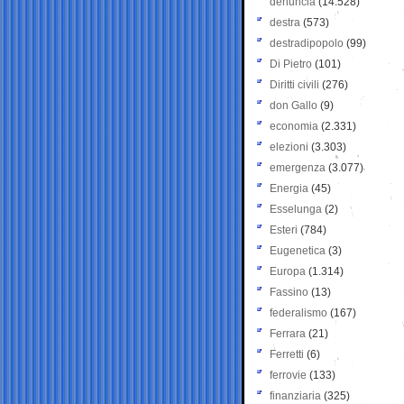
denuncia
(14.528)
destra
(573)
destradipopolo
(99)
Di Pietro
(101)
Diritti civili
(276)
don Gallo
(9)
economia
(2.331)
elezioni
(3.303)
emergenza
(3.077)
Energia
(45)
Esselunga
(2)
Esteri
(784)
Eugenetica
(3)
Europa
(1.314)
Fassino
(13)
federalismo
(167)
Ferrara
(21)
Ferretti
(6)
ferrovie
(133)
finanziaria
(325)