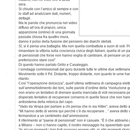
sera.
Si chiude con l’amico di sempre e con
lo staff ad analizzare dati, numeri,
dettagli.
Ma le parole che pronuncia nel video
diffuso all’ora di pranzo, unica
apparizione (online) di una giornata
passata chiusa fra quattro mura,
danno il polso della fusione del pensiero dei diarchi stellati.
Sì, si è persa una battaglia. Ma non quella combattuta a suon di voti. P
rimandare la vittoria sulla coscienza civica degli italiani, quella di un
di pensionati che forse non hanno voglia di cambiare, di pensare un po’ ai
preferiscono stare così”.
Di questo hanno parlato Grillo e Casaleggio.
I sondaggi commissionati dal guru durante tutte le ultime due settima
Movimento sotto il Pd. Distante, troppo distante, non quanto le urne ha
ritardo.
Così “l’operazione dolcezza”, quell’ultima settimana di campagna elett
sull’ammorbidimento dei toni, sulle parole d’ordine della “rivoluzione ge
non erano un tentativo di drenare quella manciata di voti necessaria 
disperato tentativo di recuperare consensi in quelle fasce che non hann
antisistema della retorica del capo.
“Vado da Vespa per parlare a chi pensa che io sia Hitler”, aveva detto a 
“Mi hanno detto di venire qui perchè c’è da recuperare…” aveva detto a
fermandosi a un centimetro dall’ammissione.
Il riferimento al “paese di pensionati” non è casuale. “È lì che abbiamo 
a Milano – non ci hanno capito, il nostro messaggio ha spaventato quella
“In alcuni momenti i toni forti possono essere utili, in altri momenti stori