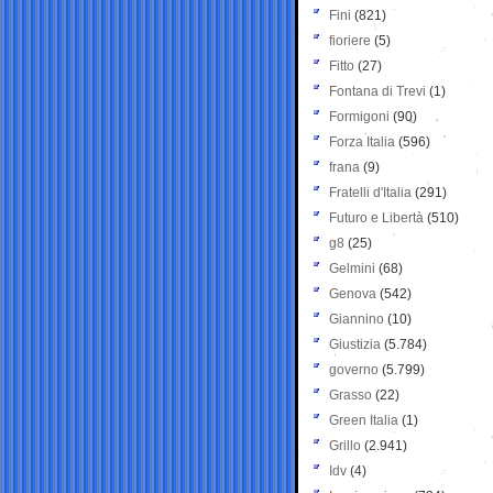
Fini
(821)
fioriere
(5)
Fitto
(27)
Fontana di Trevi
(1)
Formigoni
(90)
Forza Italia
(596)
frana
(9)
Fratelli d'Italia
(291)
Futuro e Libertà
(510)
g8
(25)
Gelmini
(68)
Genova
(542)
Giannino
(10)
Giustizia
(5.784)
governo
(5.799)
Grasso
(22)
Green Italia
(1)
Grillo
(2.941)
Idv
(4)