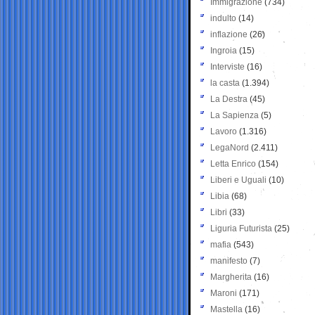
Immigrazione
(734)
indulto
(14)
inflazione
(26)
Ingroia
(15)
Interviste
(16)
la casta
(1.394)
La Destra
(45)
La Sapienza
(5)
Lavoro
(1.316)
LegaNord
(2.411)
Letta Enrico
(154)
Liberi e Uguali
(10)
Libia
(68)
Libri
(33)
Liguria Futurista
(25)
mafia
(543)
manifesto
(7)
Margherita
(16)
Maroni
(171)
Mastella
(16)