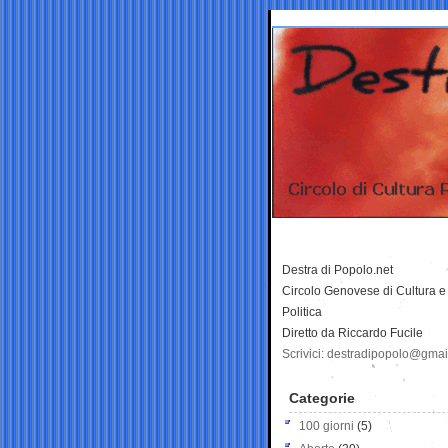
Destra di Popolo.net
Circolo Genovese di Cultura e
Politica
Diretto da Riccardo Fucile
Scrivici: destradipopolo@gma
Categorie
100 giorni
(5)