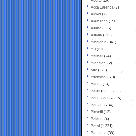
Aborto
(20)
Acca Larentia
(2)
Alcool
(3)
Alemanno
(150)
Alfano
(315)
Alitalia
(123)
Ambiente
(341)
AN
(210)
Animali
(74)
Arancioni
(2)
arte
(175)
Attentato
(329)
Auguri
(13)
Batini
(3)
Berlusconi
(4.295)
Bersani
(234)
Biasotti
(12)
Boldrini
(4)
Bossi
(1.221)
Brambilla
(38)