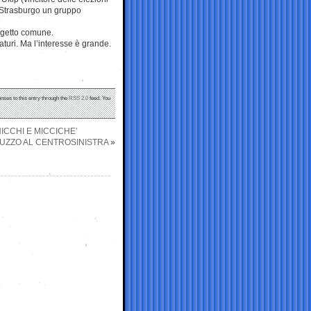
a Strasburgo un gruppo
rogetto comune.
turi. Ma l’interesse è grande.
nses to this entry through the
RSS 2.0
feed. You
ICCHI E MICCICHE’
BRUZZO AL CENTROSINISTRA
»