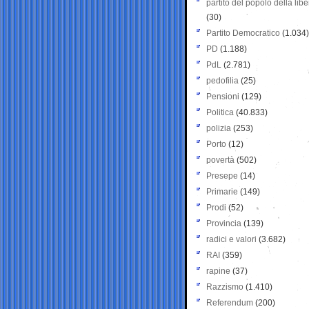
partito del popolo della libe
(30)
Partito Democratico
(1.034)
PD
(1.188)
PdL
(2.781)
pedofilia
(25)
Pensioni
(129)
Politica
(40.833)
polizia
(253)
Porto
(12)
povertà
(502)
Presepe
(14)
Primarie
(149)
Prodi
(52)
Provincia
(139)
radici e valori
(3.682)
RAI
(359)
rapine
(37)
Razzismo
(1.410)
Referendum
(200)