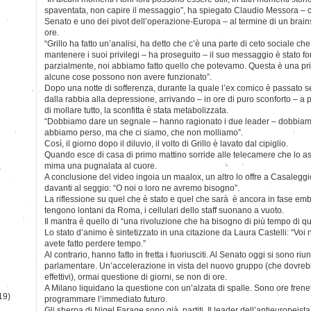
spaventata, non capire il messaggio”, ha spiegato Claudio Messora – 
Senato e uno dei pivot dell’operazione-Europa – al termine di un brain
ore.
“Grillo ha fatto un’analisi, ha detto che c’è una parte di ceto sociale 
mantenere i suoi privilegi – ha proseguito – il suo messaggio è stato 
parzialmente, noi abbiamo fatto quello che potevamo. Questa è una pr
alcune cose possono non avere funzionato”.
Dopo una notte di sofferenza, durante la quale l’ex comico è passato s
dalla rabbia alla depressione, arrivando – in ore di puro sconforto – a 
di mollare tutto, la sconfitta è stata metabolizzata.
“Dobbiamo dare un segnale – hanno ragionato i due leader – dobbia
abbiamo perso, ma che ci siamo, che non molliamo”.
Così, il giorno dopo il diluvio, il volto di Grillo è lavato dal cipiglio.
Quando esce di casa di primo mattino sorride alle telecamere che lo aspe
mima una pugnalata al cuore.
)
A conclusione del video ingoia un maalox, un altro lo offre a Casaleggio
davanti al seggio: “O noi o loro ne avremo bisogno”.
La riflessione su quel che è stato e quel che sarà è ancora in fase embr
tengono lontani da Roma, i cellulari dello staff suonano a vuoto.
Il mantra è quello di “una rivoluzione che ha bisogno di più tempo di q
Lo stato d’animo è sintetizzato in una citazione da Laura Castelli: “Voi n
avete fatto perdere tempo.”
Al contrario, hanno fatto in fretta i fuoriusciti. Al Senato oggi si sono riu
parlamentare. Un’accelerazione in vista del nuovo gruppo (che dovrebb
effettivi), ormai questione di giorni, se non di ore.
A Milano liquidano la questione con un’alzata di spalle. Sono ore frene
19)
programmare l’immediato futuro.
Gli sherpa di Nigel Farage sono già partiti. Il leader dell’antieuropeista