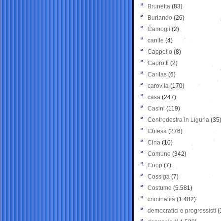
Brunetta
(83)
Burlando
(26)
Camogli
(2)
canile
(4)
Cappello
(8)
Caprotti
(2)
Caritas
(6)
carovita
(170)
casa
(247)
Casini
(119)
Centrodestra in Liguria
(35
Chiesa
(276)
Cina
(10)
Comune
(342)
Coop
(7)
Cossiga
(7)
Costume
(5.581)
criminalità
(1.402)
democratici e progressisti
(