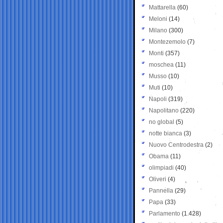
Mattarella
(60)
Meloni
(14)
Milano
(300)
Montezemolo
(7)
Monti
(357)
moschea
(11)
Musso
(10)
Muti
(10)
Napoli
(319)
Napolitano
(220)
no global
(5)
notte bianca
(3)
Nuovo Centrodestra
(2)
Obama
(11)
olimpiadi
(40)
Oliveri
(4)
Pannella
(29)
Papa
(33)
Parlamento
(1.428)