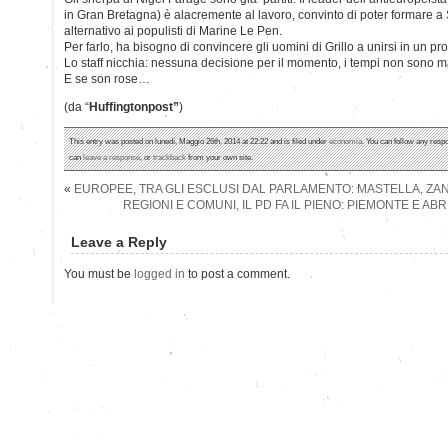
in Gran Bretagna) è alacremente al lavoro, convinto di poter formare 
alternativo ai populisti di Marine Le Pen.
Per farlo, ha bisogno di convincere gli uomini di Grillo a unirsi in un p
Lo staff nicchia: nessuna decisione per il momento, i tempi non sono ma
E se son rose…
(da “
Huffingtonpost”
)
This entry was posted on lunedì, Maggio 26th, 2014 at 22:22 and is filed under
economia
. You can follow any respo
can
leave a response
, or
trackback
from your own site.
«
EUROPEE, TRA GLI ESCLUSI DAL PARLAMENTO: MASTELLA, ZAN
REGIONI E COMUNI, IL PD FA IL PIENO: PIEMONTE E A
Leave a Reply
You must be
logged in
to post a comment.