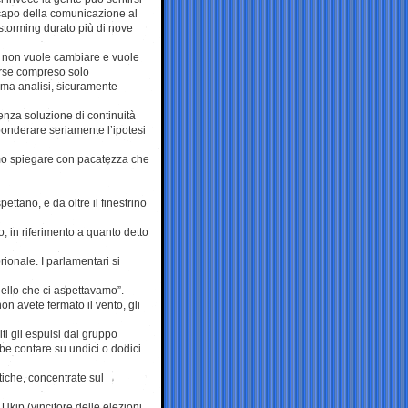
capo della comunicazione al
storming durato più di nove
che non vuole cambiare e vuole
forse compreso solo
ima analisi, sicuramente
enza soluzione di continuità
ponderare seriamente l’ipotesi
mo spiegare con pacatezza che
ttano, e da oltre il finestrino
, in riferimento a quanto detto
ionale. I parlamentari si
uello che ci aspettavamo”.
on avete fermato il vento, gli
niti gli espulsi dal gruppo
e contare su undici o dodici
tiche, concentrate sul
 Ukip (vincitore delle elezioni