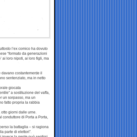
iuttosto l’ex comico ha dovuto
 paese “formato da generazioni
 loro nipoti, ai loro figli, ma
ne davano costantemente il
nno sentenziato, ma in netto
orale giocata
ntile” a sostituzione del vaffa,
per un sorpasso, ma un
o fatto propria la rabbia
otto giorni dalle urne.
l conduttore di Porta a Porta,
perso la battaglia – si ragiona
 parte di elettori”.
ci invece la gente può sentirsi