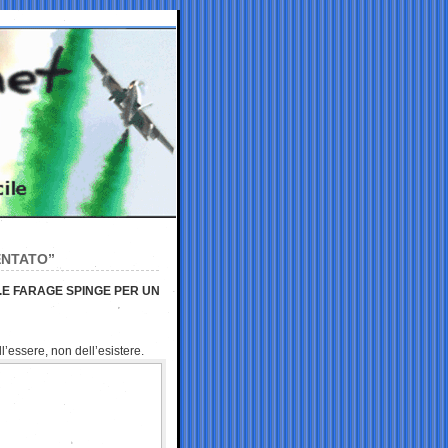
ENTATO”
.E FARAGE SPINGE PER UN
ell’essere, non
dell’esistere.