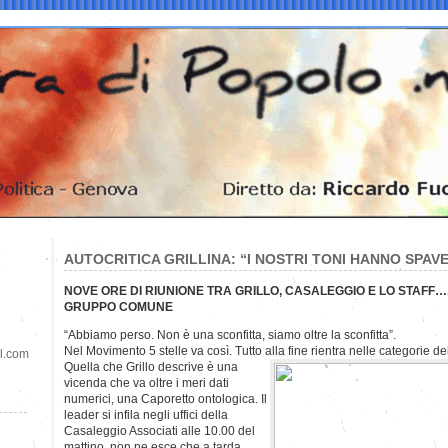
AUTOCRITICA GRILLINA: “I NOSTRI TONI HANNO SPAV
NOVE ORE DI RIUNIONE TRA GRILLO, CASALEGGIO E LO STAFF…
GRUPPO COMUNE
“Abbiamo perso. Non è una sconfitta, siamo oltre la sconfitta”.
Nel Movimento 5 stelle va così. Tutto alla fine rientra nelle categorie d
il.com
Quella che Grillo descrive è una
vicenda che va oltre i meri dati
numerici, una Caporetto ontologica. Il
leader si infila negli uffici della
Casaleggio Associati alle 10.00 del
mattino, non ne esce che a tarda