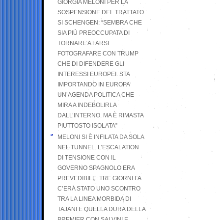
GIORGIA MELONI PER LA
SOSPENSIONE DEL TRATTATO
SI SCHENGEN: “SEMBRA CHE
SIA PIÙ PREOCCUPATA DI
TORNARE A FARSI
FOTOGRAFARE CON TRUMP
CHE DI DIFENDERE GLI
INTERESSI EUROPEI. STA
IMPORTANDO IN EUROPA
UN’AGENDA POLITICA CHE
MIRA A INDEBOLIRLA
DALL’INTERNO. MA È RIMASTA
PIUTTOSTO ISOLATA”
MELONI SI È INFILATA DA SOLA
NEL TUNNEL. L’ESCALATION
DI TENSIONE CON IL
GOVERNO SPAGNOLO ERA
PREVEDIBILE: TRE GIORNI FA
C’ERA STATO UNO SCONTRO
TRA LA LINEA MORBIDA DI
TAJANI E QUELLA DURA DELLA
PREMIER CON SALVINI E