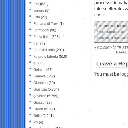
processi di mafia,
Fini
(821)
tale scelleratez
fioriere
(5)
costi”.
Fitto
(27)
Fontana di Trevi
(1)
This entry was posted o
Formigoni
(90)
Politica
,
radici e valori
.
Forza Italia
(596)
response
, or
trackbac
frana
(9)
«
COMâ€™Ãˆ TRISTE
Fratelli d'Italia
(291)
NAPOLI
Futuro e Libertà
(510)
Leave a Rep
g8
(25)
Gelmini
(68)
You must be
log
Genova
(542)
Giannino
(10)
Giustizia
(5.784)
governo
(5.799)
Grasso
(22)
Green Italia
(1)
Grillo
(2.941)
Idv
(4)