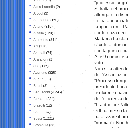
Aborto
(20)
“processo
lungo”
Acca Larentia
(2)
Si tratta del pr
Alcool
(3)
allungare a dismi
Alemanno
(150)
Lo ha annunciato 
rapporti con il P
Alfano
(315)
conferenza dei 
Alitalia
(123)
Madama ha stabili
Ambiente
(341)
si voterà domani
AN
(210)
con la prima chi
Animali
(74)
Alle 9 comincera
Arancioni
(2)
voto.
arte
(175)
Non si fa attend
Attentato
(329)
dell’Associazion
Auguri
(13)
“Processo lungo s
Batini
(3)
presidente Luca 
risolvere situazi
Berlusconi
(4.295)
dell’efficienza d
Bersani
(234)
“Fra due ore Nitt
Biasotti
(12)
Pdl ha messo la 
Boldrini
(4)
paralizzare il p
Bossi
(1.221)
“normali”). Non 
Brambilla
(38)