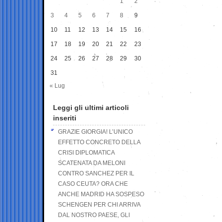
1
2
3
4
5
6
7
8
9
10
11
12
13
14
15
16
17
18
19
20
21
22
23
24
25
26
27
28
29
30
31
« Lug
Leggi gli ultimi articoli
inseriti
GRAZIE GIORGIA! L’UNICO
EFFETTO CONCRETO DELLA
CRISI DIPLOMATICA
SCATENATA DA MELONI
CONTRO SANCHEZ PER IL
CASO CEUTA? ORA CHE
ANCHE MADRID HA SOSPESO
SCHENGEN PER CHI ARRIVA
DAL NOSTRO PAESE, GLI