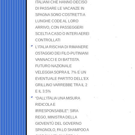
ITALIANI CHE HANNO DECISO
DI PASSARE LE VACANZE IN
SPAGNA SONO COSTRETTI A
LUNGHE CODE AL LORO
ARRIVO, CON PASSEGGERI
SCELTI A CASO O INTERI AEREI
CONTROLLATI
L’ITALIA RISCHIA DI RIMANERE
OSTAGGIO DEI FILO-PUTINIANI
VANNACCI E DI BATTISTA.
FUTURO NAZIONALE
VELEGGIA SOPRA IL 7% E UN
EVENTUALE PARTITO DELL’EX
GRILLINO VARREBBE TRA IL 2
E IL 3.5%
“DALL’ITALIA UNA MISURA
RIDICOLA E
IRRESPONSABILE”: SIRA
REGO, MINISTRA DELLA
GIOVENTÙ DEL GOVERNO
SPAGNOLO, FA LO SHAMPOO A