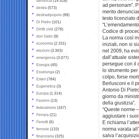
denuncia
(14.528)
ad personam”. Per
destra
(573)
merito denuncian
destradipopolo
(99)
testo licenziato 
Di Pietro
(101)
“L’emendamento M
Diritti civili
(276)
Codice di procedu
don Gallo
(9)
La norma così mod
economia
(2.331)
iniziati, non si 
nel 2009, ha evid
elezioni
(3.303)
dall’attuale sist
emergenza
(3.077)
persegue con il 
Energia
(45)
lo strumento per 
Esselunga
(2)
colpo, forse mor
Esteri
(784)
Berlusconi e il p
Eugenetica
(3)
Antonio Di Pietr
Europa
(1.314)
giorno da ministr
Fassino
(13)
della giustizia”.
federalismo
(167)
“Queste norme – 
Ferrara
(21)
aggiustare i suoi
E richiama l’atte
Ferretti
(6)
norma varata all
ferrovie
(133)
salva l’acquisiz
finanziaria
(325)