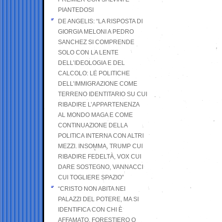
PIANTEDOSI
DE ANGELIS: “LA RISPOSTA DI
GIORGIA MELONI A PEDRO
SANCHEZ SI COMPRENDE
SOLO CON LA LENTE
DELL’IDEOLOGIA E DEL
CALCOLO: LE POLITICHE
DELL’IMMIGRAZIONE COME
TERRENO IDENTITARIO SU CUI
RIBADIRE L’APPARTENENZA
AL MONDO MAGA E COME
CONTINUAZIONE DELLA
POLITICA INTERNA CON ALTRI
MEZZI. INSOMMA, TRUMP CUI
RIBADIRE FEDELTÀ, VOX CUI
DARE SOSTEGNO, VANNACCI
CUI TOGLIERE SPAZIO”
“CRISTO NON ABITA NEI
PALAZZI DEL POTERE, MA SI
IDENTIFICA CON CHI È
AFFAMATO, FORESTIERO O