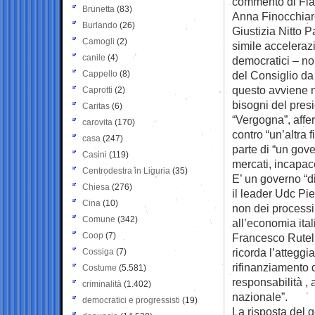
commento di Flav
Brunetta
(83)
Anna Finocchiaro
Burlando
(26)
Giustizia Nitto P
Camogli
(2)
simile acceleraz
canile
(4)
democratici – no
Cappello
(8)
del Consiglio da 
questo avviene ne
Caprotti
(2)
bisogni del pres
Caritas
(6)
“Vergogna”, affe
carovita
(170)
contro “un’altra
casa
(247)
parte di “un gover
Casini
(119)
mercati, incapace
Centrodestra in Liguria
(35)
E’ un governo “d
Chiesa
(276)
il leader Udc Pi
Cina
(10)
non dei processi
Comune
(342)
all’economia ita
Coop
(7)
Francesco Rutelli
ricorda l’attegg
Cossiga
(7)
rifinanziamento d
Costume
(5.581)
responsabilità , 
criminalità
(1.402)
nazionale”.
democratici e progressisti
(19)
La risposta del g