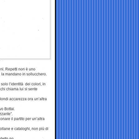
oni. Repetti non è uno
zi la mandano in sollucchero.
solo l’identità dei colori, in
 chi chiama lui si sente
Bondi accarezza ora un’altra
o Bottai.
zzante”.
nare il partito per un’altra
collane e cataloghi, non più di
detto no.