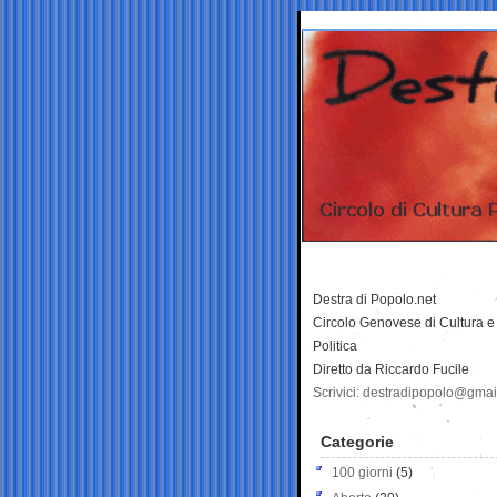
Destra di Popolo.net
Circolo Genovese di Cultura e
Politica
Diretto da Riccardo Fucile
Scrivici: destradipopolo@gma
Categorie
100 giorni
(5)