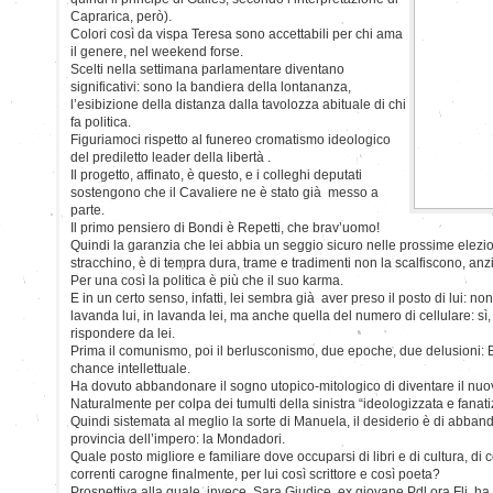
Caprarica, però).
Colori così da vispa Teresa sono accettabili per chi ama
il genere, nel weekend forse.
Scelti nella settimana parlamentare diventano
significativi: sono la bandiera della lontananza,
l’esibizione della distanza dalla tavolozza abituale di chi
fa politica.
Figuriamoci rispetto al funereo cromatismo ideologico
del prediletto leader della libertà .
Il progetto, affinato, è questo, e i colleghi deputati
sostengono che il Cavaliere ne è stato già messo a
parte.
Il primo pensiero di Bondi è Repetti, che brav’uomo!
Quindi la garanzia che lei abbia un seggio sicuro nelle prossime elezi
stracchino, è di tempra dura, trame e tradimenti non la scalfiscono, an
Per una così la politica è più che il suo karma.
E in un certo senso, infatti, lei sembra già aver preso il posto di lui: non 
lavanda lui, in lavanda lei, ma anche quella del numero di cellulare: sì,
rispondere da lei.
Prima il comunismo, poi il berlusconismo, due epoche, due delusioni: 
chance intellettuale.
Ha dovuto abbandonare il sogno utopico-mitologico di diventare il nuov
Naturalmente per colpa dei tumulti della sinistra “ideologizzata e fanati
Quindi sistemata al meglio la sorte di Manuela, il desiderio è di abbando
provincia dell’impero: la Mondadori.
Quale posto migliore e familiare dove occuparsi di libri e di cultura, di 
correnti carogne finalmente, per lui così scrittore e così poeta?
Prospettiva alla quale, invece, Sara Giudice, ex giovane Pdl ora Fli, ha 