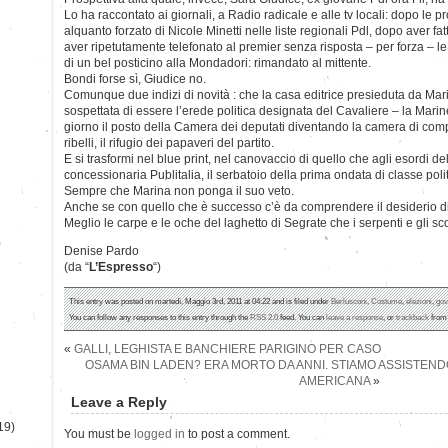
Lo ha raccontato ai giornali, a Radio radicale e alle tv locali: dopo le p
alquanto forzato di Nicole Minetti nelle liste regionali Pdl, dopo aver fa
aver ripetutamente telefonato al premier senza risposta – per forza – l
di un bel posticino alla Mondadori: rimandato al mittente.
Bondi forse sì, Giudice no.
Comunque due indizi di novità : che la casa editrice presieduta da Mari
sospettata di essere l’erede politica designata del Cavaliere – la Mari
giorno il posto della Camera dei deputati diventando la camera di com
ribelli, il rifugio dei papaveri del partito.
E si trasformi nel blue print, nel canovaccio di quello che agli esordi d
concessionaria Publitalia, il serbatoio della prima ondata di classe pol
Sempre che Marina non ponga il suo veto.
Anche se con quello che è successo c’è da comprendere il desiderio di
Meglio le carpe e le oche del laghetto di Segrate che i serpenti e gli sc
)
Denise Pardo
(da “
L’Espresso
“)
This entry was posted on martedì, Maggio 3rd, 2011 at 04:22 and is filed under
Berlusconi
,
Costume
,
elezioni
,
gov
You can follow any responses to this entry through the
RSS 2.0
feed. You can
leave a response
, or
trackback
from 
«
GALLI, LEGHISTA E BANCHIERE PARIGINO PER CASO
OSAMA BIN LADEN? ERA MORTO DA ANNI. STIAMO ASSISTEND
AMERICANA
»
Leave a Reply
19)
You must be
logged in
to post a comment.