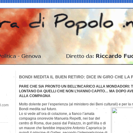
BONDI MEDITA IL BUEN RETIRO: DICE IN GIRO CHE LA 
PARE CHE SIA PRONTO UN BELL’INCARICO ALLA MONDADORI: TR
LONTANO DA QUELLI CHE NON L’HANNO CAPITO… MA DOPO AVE
ALLA COMPAGNA
Molto dolente per l’esperienza (al ministero dei Beni culturali) e per l
il.com
Bondi medita sul futuro.
Lo si vede all’ora di colazione, a fianco l’amata
compagna onorevole Manuela Repetti, nei bar del
centro di Roma, due passi dal Palazzo, in golf lilla o di
un mauve che farebbe impazzire Antonio Caprarica (e
quindi il principe di Galles, secondo l’interpretazione di