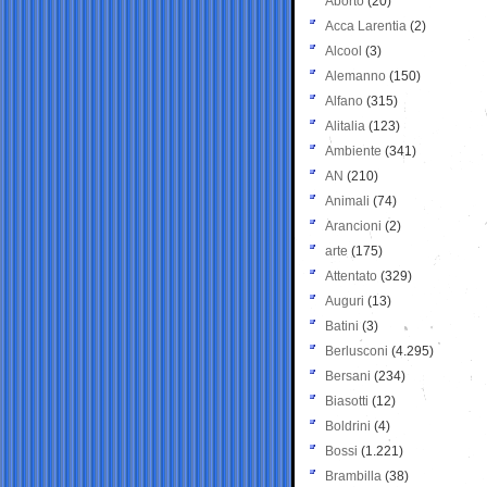
Aborto
(20)
Acca Larentia
(2)
Alcool
(3)
Alemanno
(150)
Alfano
(315)
Alitalia
(123)
Ambiente
(341)
AN
(210)
Animali
(74)
Arancioni
(2)
arte
(175)
Attentato
(329)
Auguri
(13)
Batini
(3)
Berlusconi
(4.295)
Bersani
(234)
Biasotti
(12)
Boldrini
(4)
Bossi
(1.221)
Brambilla
(38)