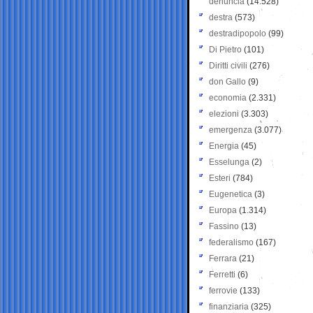
denuncia
(14.528)
destra
(573)
destradipopolo
(99)
Di Pietro
(101)
Diritti civili
(276)
don Gallo
(9)
economia
(2.331)
elezioni
(3.303)
emergenza
(3.077)
Energia
(45)
Esselunga
(2)
Esteri
(784)
Eugenetica
(3)
Europa
(1.314)
Fassino
(13)
federalismo
(167)
Ferrara
(21)
Ferretti
(6)
ferrovie
(133)
finanziaria
(325)