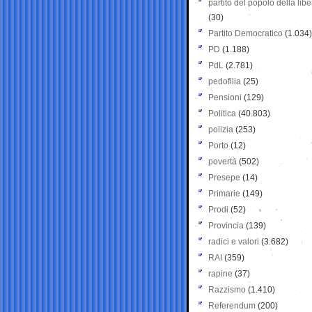
partito del popolo della libe
(30)
Partito Democratico
(1.034)
PD
(1.188)
PdL
(2.781)
pedofilia
(25)
Pensioni
(129)
Politica
(40.803)
polizia
(253)
Porto
(12)
povertà
(502)
Presepe
(14)
Primarie
(149)
Prodi
(52)
Provincia
(139)
radici e valori
(3.682)
RAI
(359)
rapine
(37)
Razzismo
(1.410)
Referendum
(200)