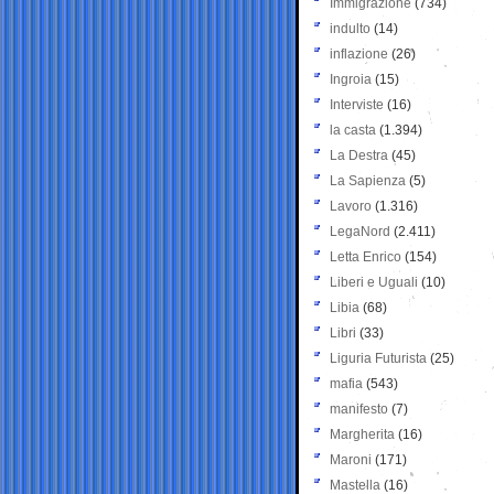
Immigrazione
(734)
indulto
(14)
inflazione
(26)
Ingroia
(15)
Interviste
(16)
la casta
(1.394)
La Destra
(45)
La Sapienza
(5)
Lavoro
(1.316)
LegaNord
(2.411)
Letta Enrico
(154)
Liberi e Uguali
(10)
Libia
(68)
Libri
(33)
Liguria Futurista
(25)
mafia
(543)
manifesto
(7)
Margherita
(16)
Maroni
(171)
Mastella
(16)