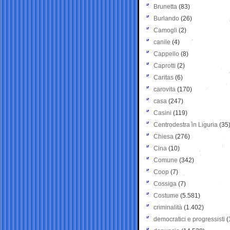
Brunetta
(83)
Burlando
(26)
Camogli
(2)
canile
(4)
Cappello
(8)
Caprotti
(2)
Caritas
(6)
carovita
(170)
casa
(247)
Casini
(119)
Centrodestra in Liguria
(35
Chiesa
(276)
Cina
(10)
Comune
(342)
Coop
(7)
Cossiga
(7)
Costume
(5.581)
criminalità
(1.402)
democratici e progressisti
(