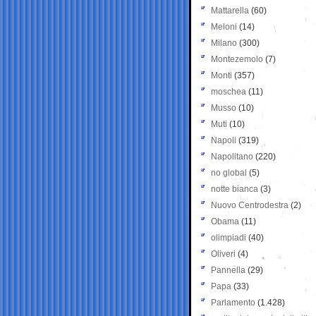
Mattarella
(60)
Meloni
(14)
Milano
(300)
Montezemolo
(7)
Monti
(357)
moschea
(11)
Musso
(10)
Muti
(10)
Napoli
(319)
Napolitano
(220)
no global
(5)
notte bianca
(3)
Nuovo Centrodestra
(2)
Obama
(11)
olimpiadi
(40)
Oliveri
(4)
Pannella
(29)
Papa
(33)
Parlamento
(1.428)