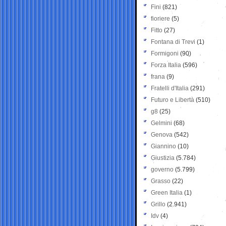
Fini
(821)
fioriere
(5)
Fitto
(27)
Fontana di Trevi
(1)
Formigoni
(90)
Forza Italia
(596)
frana
(9)
Fratelli d'Italia
(291)
Futuro e Libertà
(510)
g8
(25)
Gelmini
(68)
Genova
(542)
Giannino
(10)
Giustizia
(5.784)
governo
(5.799)
Grasso
(22)
Green Italia
(1)
Grillo
(2.941)
Idv
(4)