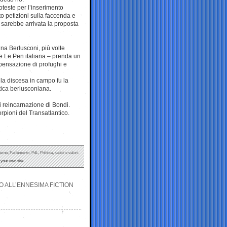
roteste per l’inserimento
tto petizioni sulla faccenda e
e sarebbe arrivata la proposta
na Berlusconi, più volte
ne Le Pen italiana – prenda un
pensazione di profughi e
ella discesa in campo fu la
itica berlusconiana.
 reincarnazione di Bondi.
orpioni del Transatlantico.
erno
,
Parlamento
,
PdL
,
Politica
,
radici e valori
.
your own site.
O ALL’ENNESIMA FICTION