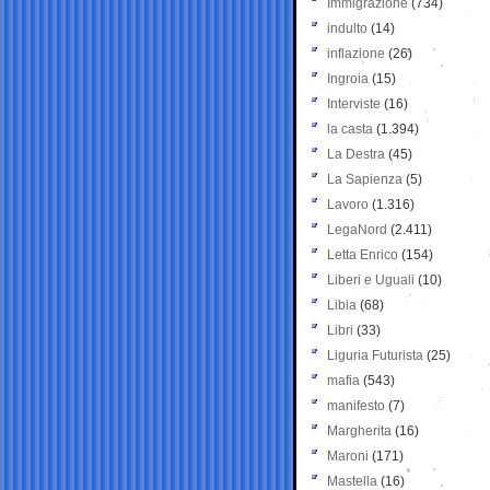
Immigrazione
(734)
indulto
(14)
inflazione
(26)
Ingroia
(15)
Interviste
(16)
la casta
(1.394)
La Destra
(45)
La Sapienza
(5)
Lavoro
(1.316)
LegaNord
(2.411)
Letta Enrico
(154)
Liberi e Uguali
(10)
Libia
(68)
Libri
(33)
Liguria Futurista
(25)
mafia
(543)
manifesto
(7)
Margherita
(16)
Maroni
(171)
Mastella
(16)