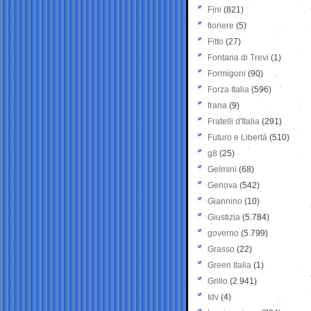
Fini
(821)
fioriere
(5)
Fitto
(27)
Fontana di Trevi
(1)
Formigoni
(90)
Forza Italia
(596)
frana
(9)
Fratelli d'Italia
(291)
Futuro e Libertà
(510)
g8
(25)
Gelmini
(68)
Genova
(542)
Giannino
(10)
Giustizia
(5.784)
governo
(5.799)
Grasso
(22)
Green Italia
(1)
Grillo
(2.941)
Idv
(4)