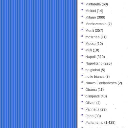
Mattarella
(60)
Meloni
(14)
Milano
(300)
Montezemolo
(7)
Monti
(357)
moschea
(11)
Musso
(10)
Muti
(10)
Napoli
(319)
Napolitano
(220)
no global
(5)
notte bianca
(3)
Nuovo Centrodestra
(2)
Obama
(11)
olimpiadi
(40)
Oliveri
(4)
Pannella
(29)
Papa
(33)
Parlamento
(1.428)