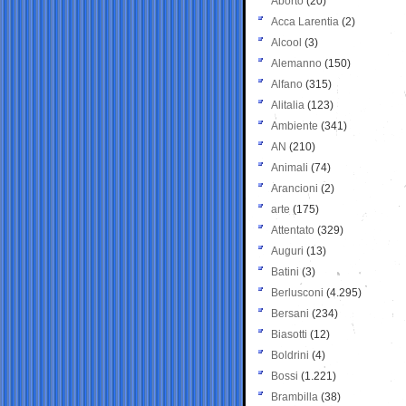
Aborto
(20)
Acca Larentia
(2)
Alcool
(3)
Alemanno
(150)
Alfano
(315)
Alitalia
(123)
Ambiente
(341)
AN
(210)
Animali
(74)
Arancioni
(2)
arte
(175)
Attentato
(329)
Auguri
(13)
Batini
(3)
Berlusconi
(4.295)
Bersani
(234)
Biasotti
(12)
Boldrini
(4)
Bossi
(1.221)
Brambilla
(38)