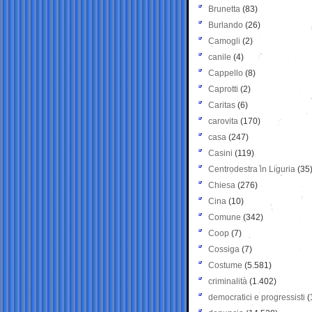
Brunetta
(83)
Burlando
(26)
Camogli
(2)
canile
(4)
Cappello
(8)
Caprotti
(2)
Caritas
(6)
carovita
(170)
casa
(247)
Casini
(119)
Centrodestra in Liguria
(35
Chiesa
(276)
Cina
(10)
Comune
(342)
Coop
(7)
Cossiga
(7)
Costume
(5.581)
criminalità
(1.402)
democratici e progressisti
(