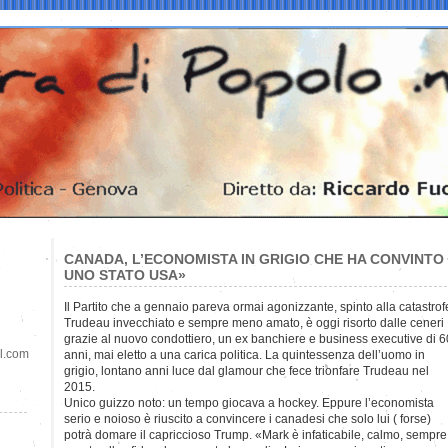
CANADA, L’ECONOMISTA IN GRIGIO CHE HA CONVINTO I
UNO STATO USA»
Il Partito che a gennaio pareva ormai agonizzante, spinto alla catastro
Trudeau invecchiato e sempre meno amato, è oggi risorto dalle ceneri
grazie al nuovo condottiero, un ex banchiere e business executive di 6
il.com
anni, mai eletto a una carica politica. La quintessenza dell’uomo in
grigio, lontano anni luce dal glamour che fece trionfare Trudeau nel
2015.
Unico guizzo noto: un tempo giocava a hockey. Eppure l’economista
serio e noioso è riuscito a convincere i canadesi che solo lui ( forse)
potrà domare il capriccioso Trump. «Mark è infaticabile, calmo, sempre