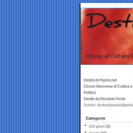
Destra di Popolo.net
Circolo Genovese di Cultura e
Politica
Diretto da Riccardo Fucile
Scrivici: destradipopolo@gma
Categorie
100 giorni
(5)