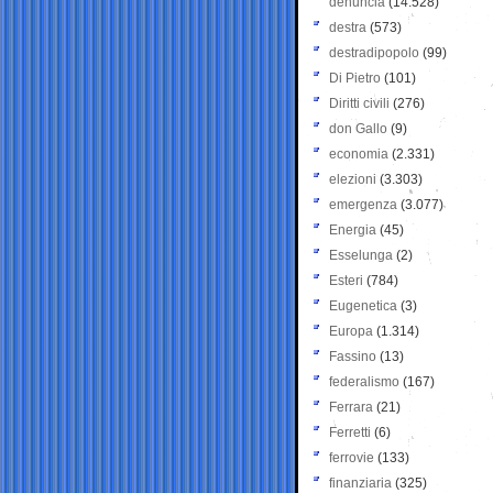
denuncia
(14.528)
destra
(573)
destradipopolo
(99)
Di Pietro
(101)
Diritti civili
(276)
don Gallo
(9)
economia
(2.331)
elezioni
(3.303)
emergenza
(3.077)
Energia
(45)
Esselunga
(2)
Esteri
(784)
Eugenetica
(3)
Europa
(1.314)
Fassino
(13)
federalismo
(167)
Ferrara
(21)
Ferretti
(6)
ferrovie
(133)
finanziaria
(325)