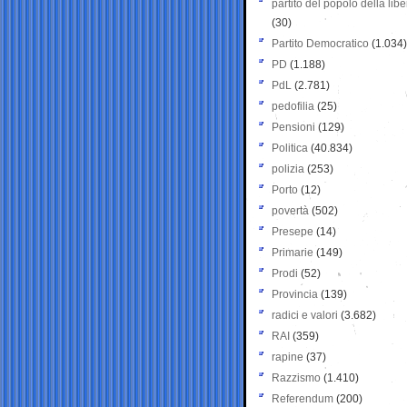
partito del popolo della libe
(30)
Partito Democratico
(1.034)
PD
(1.188)
PdL
(2.781)
pedofilia
(25)
Pensioni
(129)
Politica
(40.834)
polizia
(253)
Porto
(12)
povertà
(502)
Presepe
(14)
Primarie
(149)
Prodi
(52)
Provincia
(139)
radici e valori
(3.682)
RAI
(359)
rapine
(37)
Razzismo
(1.410)
Referendum
(200)