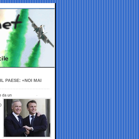
L PAESE: «NOI MAI
fe da un
0