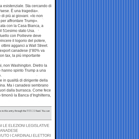
esistenziale. Sta cercando di
l Paese. È una tragedia».
 di più ai giovani. «Io non
o per affrontare Trump».
nata con la Casa Bianca, a
il 51esimo stato Usa.
duello con Poilievre deve
vincere il logorio del potere,
ottimi agganci a Wall Street.
l’export canadese (l’80% va
bon tax, la più importante
gi, non Washington. Dietro la
he hanno spinto Trump a una
.
 in qualità di dirigente della
Cina. Ma i canadesi sembrano
 fuori dalla burrasca. Come fece
timonò la Banca d’Inghilterra,
s to this entry through the
RSS 2.0
feed. You can
LE ELEZIONI LEGISLATIVE
 CANADESE
UTO I CARDINALI ELETTORI