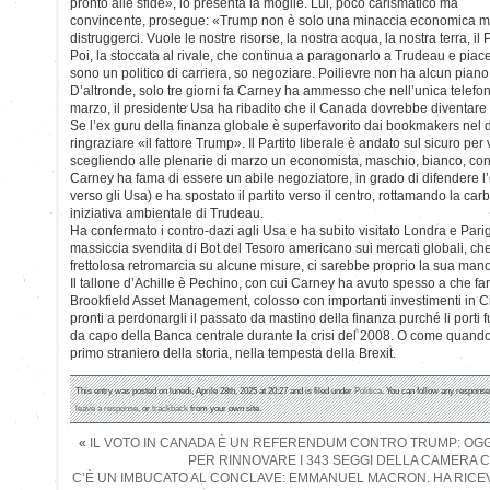
pronto alle sfide», lo presenta la moglie. Lui, poco carismatico ma
convincente, prosegue: «Trump non è solo una minaccia economica ma 
distruggerci. Vuole le nostre risorse, la nostra acqua, la nostra terra, i
Poi, la stoccata al rivale, che continua a paragonarlo a Trudeau e piace
sono un politico di carriera, so negoziare. Poilievre non ha alcun pian
D’altronde, solo tre giorni fa Carney ha ammesso che nell’unica telefo
marzo, il presidente Usa ha ribadito che il Canada dovrebbe diventare 
Se l’ex guru della finanza globale è superfavorito dai bookmakers nel 
ringraziare «il fattore Trump». Il Partito liberale è andato sul sicuro per 
scegliendo alle plenarie di marzo un economista, maschio, bianco, con 
Carney ha fama di essere un abile negoziatore, in grado di difendere 
verso gli Usa) e ha spostato il partito verso il centro, rottamando la car
iniziativa ambientale di Trudeau.
Ha confermato i contro-dazi agli Usa e ha subito visitato Londra e Pari
massiccia svendita di Bot del Tesoro americano sui mercati globali, c
frettolosa retromarcia su alcune misure, ci sarebbe proprio la sua mano
Il tallone d’Achille è Pechino, con cui Carney ha avuto spesso a che fare
Brookfield Asset Management, colosso con importanti investimenti in 
pronti a perdonargli il passato da mastino della finanza purché li porti
da capo della Banca centrale durante la crisi del 2008. O come quando 
primo straniero della storia, nella tempesta della Brexit.
This entry was posted on lunedì, Aprile 28th, 2025 at 20:27 and is filed under
Politica
. You can follow any response
leave a response
, or
trackback
from your own site.
«
IL VOTO IN CANADA È UN REFERENDUM CONTRO TRUMP: OGGI 
PER RINNOVARE I 343 SEGGI DELLA CAMERA
C’È UN IMBUCATO AL CONCLAVE: EMMANUEL MACRON. HA RICEV