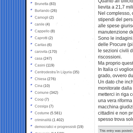
Quanto all’uffic
Brunetta
(83)
lievita a 21,7 mil
Burlando
(26)
Nel complesso, ol
Camogli
(2)
stipendi del pers
canile
(4)
alle spese giurisd
Cappello
(8)
manutenzione del
Sono le indagini
Caprotti
(2)
delle Procure (pi
Caritas
(6)
le sezioni civili 
carovita
(170)
riscossioni.
casa
(247)
Ma proprio quest
Casini
(119)
In Italia ci vogl
Centrodestra in Liguria
(35)
grado, ovvero du
Chiesa
(276)
Un dato che inch
Cina
(10)
monitorate dalla 
Comune
(342)
metterci in riga 
Coop
(7)
una vera riforma
macchina giudizia
Cossiga
(7)
cittadini e non p
Costume
(5.581)
spesso trova solu
criminalità
(1.402)
democratici e progressisti
(19)
This entry was posted o