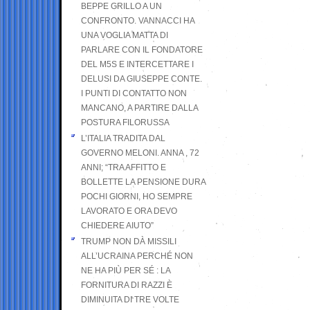
BEPPE GRILLO A UN
CONFRONTO. VANNACCI HA
UNA VOGLIA MATTA DI
PARLARE CON IL FONDATORE
DEL M5S E INTERCETTARE I
DELUSI DA GIUSEPPE CONTE.
I PUNTI DI CONTATTO NON
MANCANO, A PARTIRE DALLA
POSTURA FILORUSSA
L’ITALIA TRADITA DAL
GOVERNO MELONI. ANNA , 72
ANNI; “TRA AFFITTO E
BOLLETTE LA PENSIONE DURA
POCHI GIORNI, HO SEMPRE
LAVORATO E ORA DEVO
CHIEDERE AIUTO”
TRUMP NON DÀ MISSILI
ALL’UCRAINA PERCHÉ NON
NE HA PIÙ PER SÉ : LA
FORNITURA DI RAZZI È
DIMINUITA DI TRE VOLTE