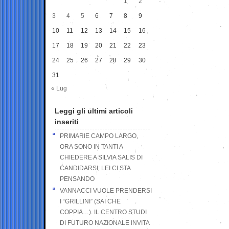
1
2
3
4
5
6
7
8
9
10
11
12
13
14
15
16
17
18
19
20
21
22
23
24
25
26
27
28
29
30
31
« Lug
Leggi gli ultimi articoli
inseriti
PRIMARIE CAMPO LARGO,
ORA SONO IN TANTI A
CHIEDERE A SILVIA SALIS DI
CANDIDARSI: LEI CI STA
PENSANDO
VANNACCI VUOLE PRENDERSI
I “GRILLINI” (SAI CHE
COPPIA…). IL CENTRO STUDI
DI FUTURO NAZIONALE INVITA