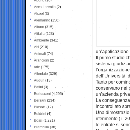
Aborto
(20)
Acca Larentia
(2)
Alcool
(3)
Alemanno
(150)
Alfano
(315)
Alitalia
(123)
Ambiente
(341)
AN
(210)
un’applicazione e
Animali
(74)
Il primo studio ch
Arancioni
(2)
sistema giudizia
arte
(175)
l’organizzazione,
Attentato
(329)
dell’Università di
Auguri
(13)
Tanto per cominci
Batini
(3)
conservano nei p
un’azienda priva
Berlusconi
(4.295)
La conseguenza è
Bersani
(234)
incontrollato spr
Biasotti
(12)
Una dimostrazion
Boldrini
(4)
riferimento ( il
Bossi
(1.221)
le entrate si son
Brambilla
(38)