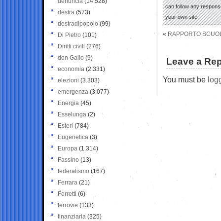
denuncia
(14.528)
can follow any response
destra
(573)
your own site.
destradipopolo
(99)
«
RAPPORTO SCUOLA
Di Pietro
(101)
Diritti civili
(276)
don Gallo
(9)
Leave a Rep
economia
(2.331)
You must be
log
elezioni
(3.303)
emergenza
(3.077)
Energia
(45)
Esselunga
(2)
Esteri
(784)
Eugenetica
(3)
Europa
(1.314)
Fassino
(13)
federalismo
(167)
Ferrara
(21)
Ferretti
(6)
ferrovie
(133)
finanziaria
(325)