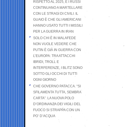
RISPETTO AL 2025, E I RUSSI
CONTINUANO A MARTELLARE
CON LE STRAGI DI CIVILI. IL
GUAIO È CHE GLI AMERICANI
HANNO USATO TUTTI I MISSILI
PER LA GUERRA IN IRAN
SOLO CHI È IN MALAFEDE
NON VUOLE VEDERE CHE
PUTIN È GIÀ IN GUERRA CON
L’EUROPA: TRA ATTACCHI
IBRIDI, TROLL E
INTERFERENZE, I BLITZ SONO
SOTTO GLI OCCHI DI TUTTI
OGNI GIORNO
CHE GOVERNO PATACCA. “SI
SFILAMENTA TUTTA, SEMBRA
CARTA”. LA NUOVA POLO
D’ORDINANZA DEI VIGILI DEL
FUOCO SI STRAPPA CON UN
PO’ D’ACQUA