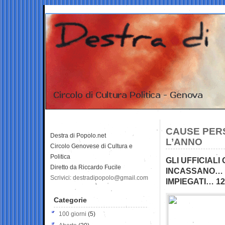
CAUSE PERS
Destra di Popolo.net
L’ANNO
Circolo Genovese di Cultura e
Politica
GLI UFFICIALI
Diretto da Riccardo Fucile
INCASSANO… I
Scrivici: destradipopolo@gmail.com
IMPIEGATI… 1
Categorie
100 giorni
(5)