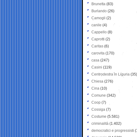
Brunetta
(83)
Burlando
(26)
Camogli
(2)
canile
(4)
Cappello
(8)
Caprotti
(2)
Caritas
(6)
carovita
(170)
casa
(247)
Casini
(119)
Centrodestra in Liguria
(35
Chiesa
(276)
Cina
(10)
Comune
(342)
Coop
(7)
Cossiga
(7)
Costume
(5.581)
criminalità
(1.402)
democratici e progressisti
(