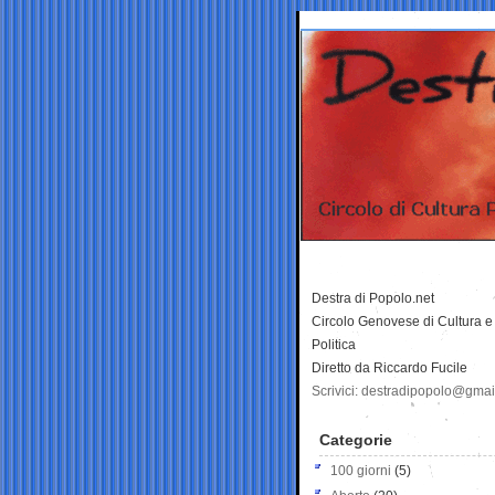
Destra di Popolo.net
Circolo Genovese di Cultura e
Politica
Diretto da Riccardo Fucile
Scrivici: destradipopolo@gma
Categorie
100 giorni
(5)