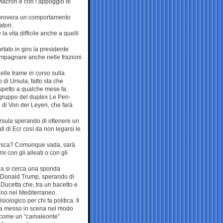
Macron e con l’appoggio di
improvera un comportamento
tori.
a vita difficile anche a quelli
rtato in giro la presidente
pagnare anche nelle frazioni
elle trame in corso sulla
 di Ursula, fatto sta che
ispetto a qualche mese fa.
ogruppo del duplex Le Pen-
ne di Von der Leyen, che farà
rsula sperando di ottenere un
ti di Ecr così da non legarsi le
tedesca? Comunque vada, sarà
 con gli alleati o con gli
lia si cerca una sponda
di Donald Trump, sperando di
a Ducetta che, tra un bacetto e
ano nel Mediterraneo.
ologico per chi fa politica. Il
e va messo in scena nel modo
le come un “camaleonte”