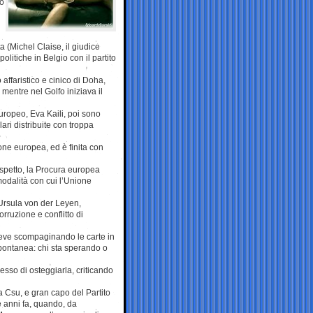
no
a (Michel Claise, il giudice
olitiche in Belgio con il partito
 affaristico e cinico di Doha,
entre nel Golfo iniziava il
uropeo, Eva Kaili, poi sono
ari distribuite con troppa
one europea, ed è finita con
spetto, la Procura europea
modalità con cui l’Unione
 Ursula von der Leyen,
rruzione e conflitto di
 breve scompaginando le carte in
spontanea: chi sta sperando o
sso di osteggiarla, criticando
a Csu, e gran capo del Partito
e anni fa, quando, da