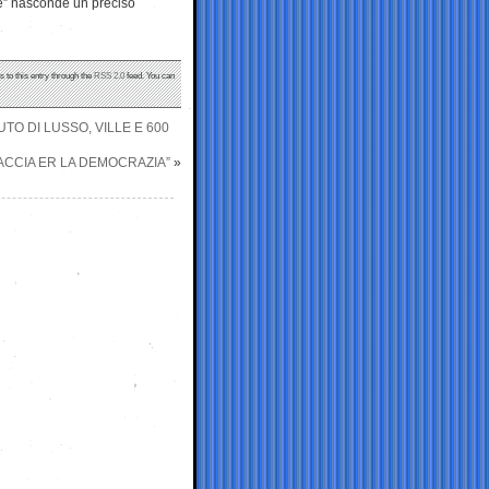
te” nasconde un preciso
s to this entry through the
RSS 2.0
feed. You can
TO DI LUSSO, VILLE E 600
NACCIA ER LA DEMOCRAZIA”
»