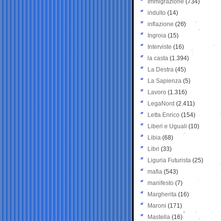
Immigrazione
(734)
indulto
(14)
inflazione
(26)
Ingroia
(15)
Interviste
(16)
la casta
(1.394)
La Destra
(45)
La Sapienza
(5)
Lavoro
(1.316)
LegaNord
(2.411)
Letta Enrico
(154)
Liberi e Uguali
(10)
Libia
(68)
Libri
(33)
Liguria Futurista
(25)
mafia
(543)
manifesto
(7)
Margherita
(16)
Maroni
(171)
Mastella
(16)