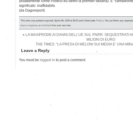
(esattamente come Politico.eu definì la premier italiana). E “camaleon
significato: inaffidabile.
(da Dagoreport)
This entry was posted on giovedì, Aprile 4th, 2024 at 20:22 and is filed under
Politica
. You can follow any response
leave a response
, or
trackback
from your own site.
«
LA MAXIFRODE AI DANNI DELL’UE SUL PNRR: SEQUESTRATI AU
MILIONI DI EURO
THE TIMES: “LA PRESA DI MELONI SUI MEDIA E’ UNA MI
Leave a Reply
You must be
logged in
to post a comment.