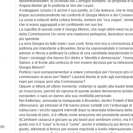
spitzenkandidaten, fu uccellato dal Consiglio europeo: su proposta di 
Angela Merkel gli fu preferita la Von der Leyen.
A osteggiare Ursula c’è anche il suo partito, la Cdu tedesca, che le r
troppo accondiscendente nei confronti di Giorgia Meloni e dei Conserva
La corsa a ostacoli della cofana bionda, sempre più “oca zoppa”, rende l
che si erano aggrappati a lei confidando nel suo bis.
La capofila di questa corte è Giorgia Meloni, che negli ultimi mesi ha po
della Commissione Ue come una madonna pellegrina, facendosi accom
più sperdute.
La sora Giorgia ha fatto male i suoi conti: forse non era a conoscenza d
poltrona più importante a Bruxelles, forse ha sopravvalutato il consenso
adesso si ritrova a pettinare la cofana di una candidata depotenziata r
Dopo i sondaggi che danno Ecr dietro a “Identità e democrazia”, l’eur
Salvini, e di fronte alla certezza di non essere decisiva per la rielezio
Giorgia Meloni?
)
Porterà i suoi europarlamentari a votare comunque per l’inciucio pro-U
commissario di peso per l’Italia? Lascerà libertà di voto agli eurodeputa
mani per cinque anni alla Commissione?
Oppure si sfilerà all’ultimo momento, voltando le spalle alla leader 
un insuccesso, perché da ognuna di queste ipotesi deriveranno problemi
europoteri, o sarà un danno alla sua credibilità personale.
Nel frattempo, annusata la malaparata a Bruxelles, dentro Fratelli d’Ita
oltreoceano: gli emissari di Fdi hanno preso contatti con l’entourage 
riallacciare i vecchi rapporti interrotti dopo la sbandata bideniana dell
una lisciata di pelo, si è offerta come amazzone del presidente americ
§Cambiare casacca e giocare su più tavoli può sembrare cinico, ma è fisi
punto non è il “cosa” si fa ma il “come”: anche il voltafaccia più feroc
19)
giusto, altrimenti si finisce per essere marchiati a livello internaziona