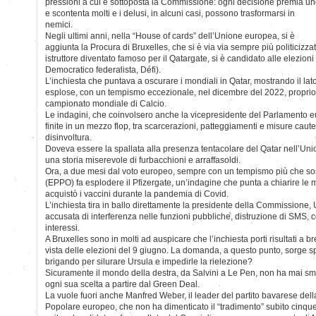
pressioni a cui è sottoposta la Commissione: ogni decisione premia u
e scontenta molti e i delusi, in alcuni casi, possono trasformarsi in
nemici.
Negli ultimi anni, nella “House of cards” dell’Unione europea, si è
aggiunta la Procura di Bruxelles, che si è via via sempre più politicizzat
istruttore diventato famoso per il Qatargate, si è candidato alle elezioni p
Democratico federalista, Défi).
L’inchiesta che puntava a oscurare i mondiali in Qatar, mostrando il lato
esplose, con un tempismo eccezionale, nel dicembre del 2022, proprio m
campionato mondiale di Calcio.
Le indagini, che coinvolsero anche la vicepresidente del Parlamento e
finite in un mezzo flop, tra scarcerazioni, patteggiamenti e misure cautel
disinvoltura.
Doveva essere la spallata alla presenza tentacolare del Qatar nell’Uni
una storia miserevole di furbacchioni e arraffasoldi.
Ora, a due mesi dal voto europeo, sempre con un tempismo più che so
(EPPO) fa esplodere il Pfizergate, un’indagine che punta a chiarire le 
acquistò i vaccini durante la pandemia di Covid.
L’inchiesta tira in ballo direttamente la presidente della Commissione,
accusata di interferenza nelle funzioni pubbliche, distruzione di SMS, co
interessi.
A Bruxelles sono in molti ad auspicare che l’inchiesta porti risultati a
vista delle elezioni del 9 giugno. La domanda, a questo punto, sorge 
brigando per silurare Ursula e impedirle la rielezione?
Sicuramente il mondo della destra, da Salvini a Le Pen, non ha mai sme
ogni sua scelta a partire dal Green Deal.
La vuole fuori anche Manfred Weber, il leader del partito bavarese dell
Popolare europeo, che non ha dimenticato il “tradimento” subito cinqu