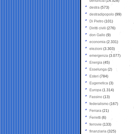
denuncia
(14.528)
destra
(573)
destradipopolo
(99)
Di Pietro
(101)
Diritti civili
(276)
don Gallo
(9)
economia
(2.331)
elezioni
(3.303)
emergenza
(3.077)
Energia
(45)
Esselunga
(2)
Esteri
(784)
Eugenetica
(3)
Europa
(1.314)
Fassino
(13)
federalismo
(167)
Ferrara
(21)
Ferretti
(6)
ferrovie
(133)
finanziaria
(325)