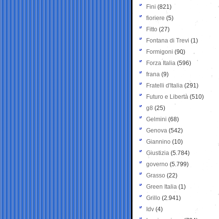
Fini
(821)
fioriere
(5)
Fitto
(27)
Fontana di Trevi
(1)
Formigoni
(90)
Forza Italia
(596)
frana
(9)
Fratelli d'Italia
(291)
Futuro e Libertà
(510)
g8
(25)
Gelmini
(68)
Genova
(542)
Giannino
(10)
Giustizia
(5.784)
governo
(5.799)
Grasso
(22)
Green Italia
(1)
Grillo
(2.941)
Idv
(4)