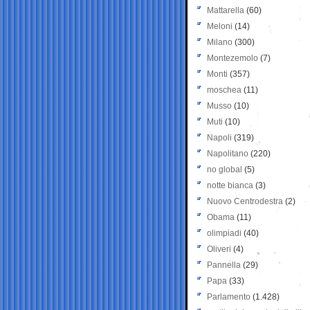
Mattarella
(60)
Meloni
(14)
Milano
(300)
Montezemolo
(7)
Monti
(357)
moschea
(11)
Musso
(10)
Muti
(10)
Napoli
(319)
Napolitano
(220)
no global
(5)
notte bianca
(3)
Nuovo Centrodestra
(2)
Obama
(11)
olimpiadi
(40)
Oliveri
(4)
Pannella
(29)
Papa
(33)
Parlamento
(1.428)