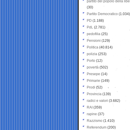
partito del popolo della libe
(30)
Partito Democratico
(1.034)
PD
(1.188)
PdL
(2.781)
pedofilia
(25)
Pensioni
(129)
Politica
(40.814)
polizia
(253)
Porto
(12)
povertà
(502)
Presepe
(14)
Primarie
(149)
Prodi
(52)
Provincia
(139)
radici e valori
(3.682)
RAI
(359)
rapine
(37)
Razzismo
(1.410)
Referendum
(200)