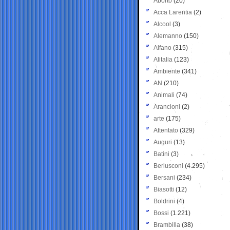
Aborto
(20)
Acca Larentia
(2)
Alcool
(3)
Alemanno
(150)
Alfano
(315)
Alitalia
(123)
Ambiente
(341)
AN
(210)
Animali
(74)
Arancioni
(2)
arte
(175)
Attentato
(329)
Auguri
(13)
Batini
(3)
Berlusconi
(4.295)
Bersani
(234)
Biasotti
(12)
Boldrini
(4)
Bossi
(1.221)
Brambilla
(38)