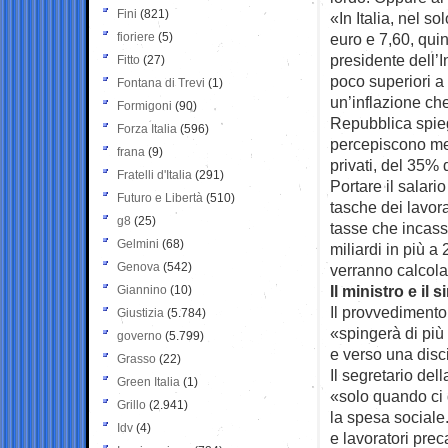
Fini
(821)
«In Italia, nel s
fioriere
(5)
euro e 7,60, quin
presidente dell’I
Fitto
(27)
poco superiori a 
Fontana di Trevi
(1)
un’inflazione ch
Formigoni
(90)
Repubblica spieg
Forza Italia
(596)
percepiscono meno
frana
(9)
privati, del 35% 
Fratelli d'Italia
(291)
Portare il salari
Futuro e Libertà
(510)
tasche dei lavorat
g8
(25)
tasse che incasse
Gelmini
(68)
miliardi in più a
Genova
(542)
verranno calcolati
Il ministro e il 
Giannino
(10)
Il provvedimento
Giustizia
(5.784)
«spingerà di più 
governo
(5.799)
e verso una disc
Grasso
(22)
Il segretario del
Green Italia
(1)
«solo quando ci d
Grillo
(2.941)
la spesa sociale.
Idv
(4)
e lavoratori prec