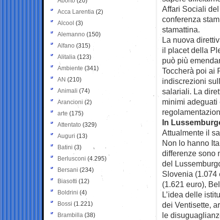
Aborto
(20)
Affari Sociali d
Acca Larentia
(2)
conferenza stampa
Alcool
(3)
stamattina.
Alemanno
(150)
La nuova diretti
Alfano
(315)
il placet della 
Alitalia
(123)
può più emendare 
Ambiente
(341)
Toccherà poi ai 
AN
(210)
indiscrezioni su
salariali. La dire
Animali
(74)
minimi adeguati e
Arancioni
(2)
regolamentazione
arte
(175)
In Lussemburgo
Attentato
(329)
Attualmente il s
Auguri
(13)
Non lo hanno Ita
Batini
(3)
differenze sono n
Berlusconi
(4.295)
del Lussemburgo.
Bersani
(234)
Slovenia (1.074 
Biasotti
(12)
(1.621 euro), Bel
Boldrini
(4)
L’idea delle istit
Bossi
(1.221)
dei Ventisette, a
le disuguaglianze
Brambilla
(38)