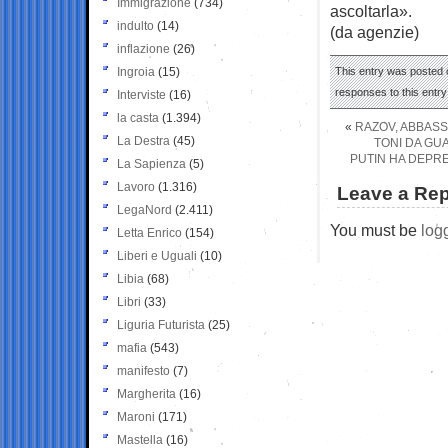
Immigrazione
(734)
ascoltarla».
indulto
(14)
(da agenzie)
inflazione
(26)
Ingroia
(15)
This entry was posted o
responses to this entr
Interviste
(16)
la casta
(1.394)
«
RAZOV, ABBASS
La Destra
(45)
TONI DA GU
PUTIN HA DEPRE
La Sapienza
(5)
Lavoro
(1.316)
Leave a Rep
LegaNord
(2.411)
You must be
log
Letta Enrico
(154)
Liberi e Uguali
(10)
Libia
(68)
Libri
(33)
Liguria Futurista
(25)
mafia
(543)
manifesto
(7)
Margherita
(16)
Maroni
(171)
Mastella
(16)