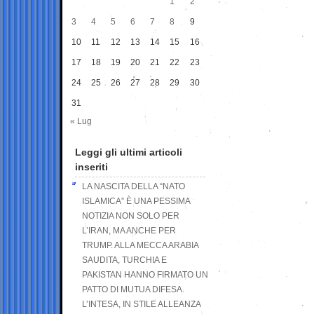
1
2
3
4
5
6
7
8
9
10
11
12
13
14
15
16
17
18
19
20
21
22
23
24
25
26
27
28
29
30
31
« Lug
Leggi gli ultimi articoli
inseriti
LA NASCITA DELLA “NATO
ISLAMICA” È UNA PESSIMA
NOTIZIA NON SOLO PER
L’IRAN, MA ANCHE PER
TRUMP. ALLA MECCA ARABIA
SAUDITA, TURCHIA E
PAKISTAN HANNO FIRMATO UN
PATTO DI MUTUA DIFESA.
L’INTESA, IN STILE ALLEANZA