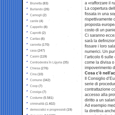
a «rafforzare il r
Brunetta
(83)
La copertura dell
Burlando
(26)
fissata in una so
Camogli
(2)
rispettivamente 
canile
(4)
proposta europea 
Cappello
(8)
costo di un panie
Caprotti
(2)
Ci saranno eccezi
Caritas
(6)
sarà la definizi
carovita
(170)
fissare i loro sa
casa
(247)
numerici. Un punt
l’articolo 6 sulle
Casini
(119)
come la divisa o
Centrodestra in Liguria
(35)
impoverimento de
Chiesa
(276)
Cosa c’è nell’a
Cina
(10)
Il Consiglio d’Eu
Comune
(342)
serie di procedu
Coop
(7)
contrattazione col
Cossiga
(7)
accesso alla pro
Costume
(5.581)
diritto a un sala
criminalità
(1.402)
Ad esempio media
democratici e progressisti
(19)
la direttiva anc