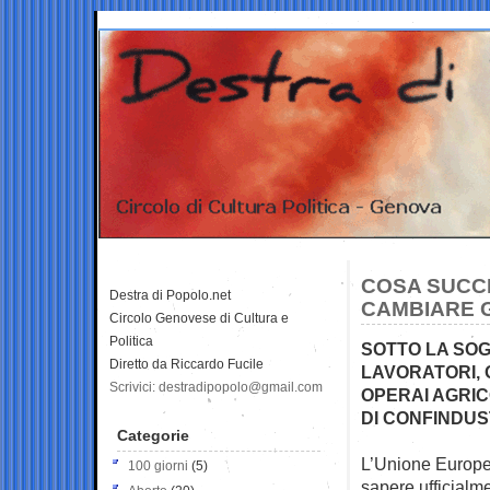
COSA SUCC
Destra di Popolo.net
CAMBIARE GL
Circolo Genovese di Cultura e
Politica
SOTTO LA SOGLI
Diretto da Riccardo Fucile
LAVORATORI, O
Scrivici: destradipopolo@gmail.com
OPERAI AGRIC
DI CONFINDUS
Categorie
L’Unione Europe
100 giorni
(5)
sapere ufficialm