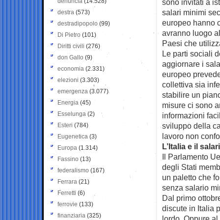
denuncia
(14.528)
sono invitati a i
salari minimi sec
destra
(573)
europeo hanno co
destradipopolo
(99)
avranno luogo al
Di Pietro
(101)
Paesi che utiliz
Diritti civili
(276)
Le parti sociali
don Gallo
(9)
aggiornare i sala
economia
(2.331)
europeo prevede 
elezioni
(3.303)
collettiva sia in
emergenza
(3.077)
stabilire un pian
Energia
(45)
misure ci sono an
Esselunga
(2)
informazioni faci
sviluppo della ca
Esteri
(784)
lavoro non confo
Eugenetica
(3)
L’Italia e il sal
Europa
(1.314)
Il Parlamento Ue
Fassino
(13)
degli Stati mem
federalismo
(167)
un paletto che fo
Ferrara
(21)
senza salario m
Ferretti
(6)
Dal primo ottobre
ferrovie
(133)
discute in Itali
finanziaria
(325)
lordo. Oppure al