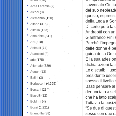
Aborto
(20)
l’avvocato Giuli
Acca Larentia
(2)
del suo neoleade
Alcool
(3)
questo, espresso
Alemanno
(150)
della Lega a So
Alfano
(315)
Di certo però la 
Alitalia
(123)
Andreotti con un
Ambiente
(341)
Gianfranco Fini 
AN
(210)
Perchè l’impegno
delle donne è be
Animali
(74)
guida della Onlu
Arancioni
(2)
E la sua adesion
arte
(175)
dichiarazioni fat
Attentato
(329)
Le discutibili usc
Auguri
(13)
presidente usce
Batini
(3)
spesso il livello 
Berlusconi
(4.295)
Basti pensare al
Bersani
(234)
denunciato a set
Biasotti
(12)
che ha fatto scal
Boldrini
(4)
Tuttavia la posiz
Bossi
(1.221)
“Se due di questi
sesso con due ra
Brambilla
(38)