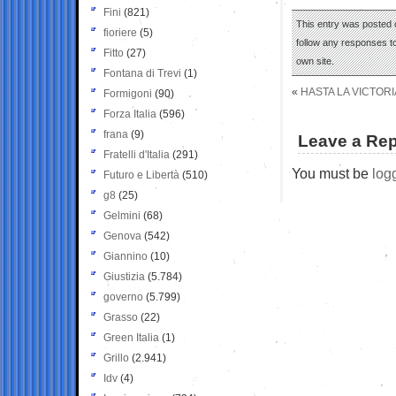
Fini
(821)
This entry was posted 
fioriere
(5)
follow any responses to
Fitto
(27)
own site.
Fontana di Trevi
(1)
«
HASTA LA VICTORI
Formigoni
(90)
Forza Italia
(596)
frana
(9)
Leave a Rep
Fratelli d'Italia
(291)
You must be
log
Futuro e Libertà
(510)
g8
(25)
Gelmini
(68)
Genova
(542)
Giannino
(10)
Giustizia
(5.784)
governo
(5.799)
Grasso
(22)
Green Italia
(1)
Grillo
(2.941)
Idv
(4)