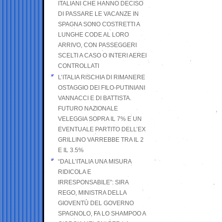
ITALIANI CHE HANNO DECISO
DI PASSARE LE VACANZE IN
SPAGNA SONO COSTRETTI A
LUNGHE CODE AL LORO
ARRIVO, CON PASSEGGERI
SCELTI A CASO O INTERI AEREI
CONTROLLATI
L’ITALIA RISCHIA DI RIMANERE
OSTAGGIO DEI FILO-PUTINIANI
VANNACCI E DI BATTISTA.
FUTURO NAZIONALE
VELEGGIA SOPRA IL 7% E UN
EVENTUALE PARTITO DELL’EX
GRILLINO VARREBBE TRA IL 2
E IL 3.5%
“DALL’ITALIA UNA MISURA
RIDICOLA E
IRRESPONSABILE”: SIRA
REGO, MINISTRA DELLA
GIOVENTÙ DEL GOVERNO
SPAGNOLO, FA LO SHAMPOO A