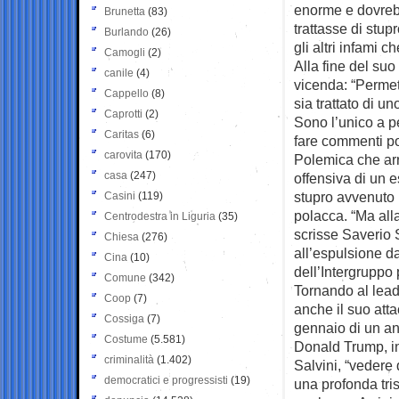
enorme e dovrebb
Brunetta
(83)
trattasse di stup
Burlando
(26)
gli altri infami
Camogli
(2)
Alla fine del suo
canile
(4)
vicenda: “Permett
Cappello
(8)
sia trattato di un
Caprotti
(2)
Sono l’unico a pe
Caritas
(6)
fare commenti po
carovita
(170)
Polemica che arr
casa
(247)
offensiva di un 
stupro avvenuto 
Casini
(119)
polacca. “Ma all
Centrodestra in Liguria
(35)
scrisse Saverio S
Chiesa
(276)
all’espulsione d
Cina
(10)
dell’Intergruppo 
Comune
(342)
Tornando al lead
Coop
(7)
anche il suo atta
Cossiga
(7)
gennaio di un ann
Costume
(5.581)
Donald Trump, in
criminalità
(1.402)
Salvini, “vedere 
democratici e progressisti
(19)
una profonda tris