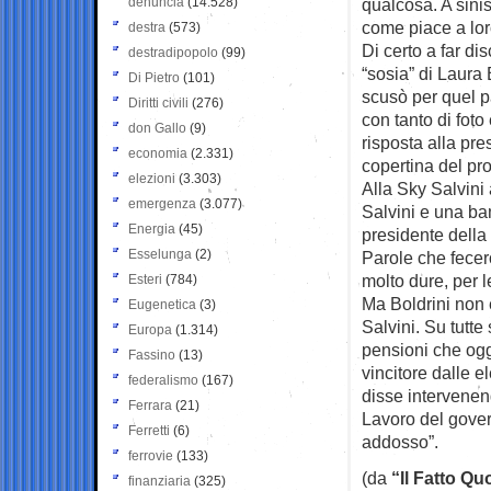
denuncia
(14.528)
qualcosa. A sinis
come piace a loro
destra
(573)
Di certo a far di
destradipopolo
(99)
“sosia” di Laura 
Di Pietro
(101)
scusò per quel par
Diritti civili
(276)
con tanto di foto 
don Gallo
(9)
risposta alla pr
economia
(2.331)
copertina del pro
elezioni
(3.303)
Alla Sky Salvini
emergenza
(3.077)
Salvini e una ba
Energia
(45)
presidente della
Esselunga
(2)
Parole che fecero
molto dure, per l
Esteri
(784)
Ma Boldrini non 
Eugenetica
(3)
Salvini. Su tutt
Europa
(1.314)
pensioni che ogg
Fassino
(13)
vincitore dalle e
federalismo
(167)
disse intervenend
Ferrara
(21)
Lavoro del gover
Ferretti
(6)
addosso”.
ferrovie
(133)
(da
“Il Fatto Qu
finanziaria
(325)