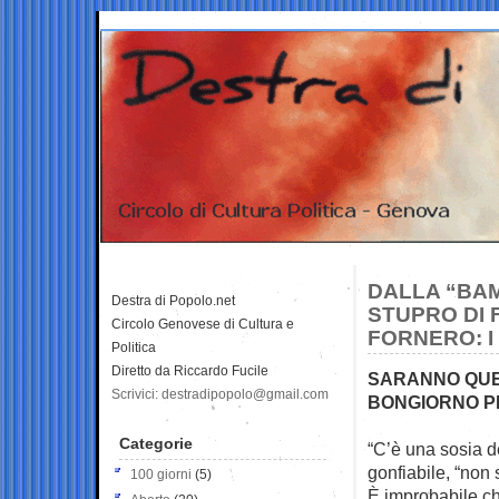
DALLA “BAM
Destra di Popolo.net
STUPRO DI 
Circolo Genovese di Cultura e
FORNERO: I 
Politica
Diretto da Riccardo Fucile
SARANNO QUES
Scrivici: destradipopolo@gmail.com
BONGIORNO P
Categorie
“C’è una sosia d
gonfiabile,
“non 
100 giorni
(5)
È improbabile che