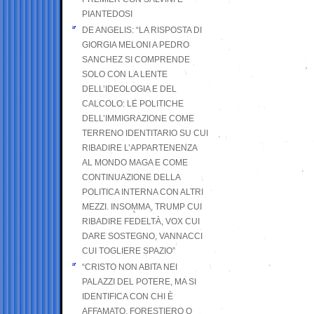
PIANTEDOSI
DE ANGELIS: “LA RISPOSTA DI
GIORGIA MELONI A PEDRO
SANCHEZ SI COMPRENDE
SOLO CON LA LENTE
DELL’IDEOLOGIA E DEL
CALCOLO: LE POLITICHE
DELL’IMMIGRAZIONE COME
TERRENO IDENTITARIO SU CUI
RIBADIRE L’APPARTENENZA
AL MONDO MAGA E COME
CONTINUAZIONE DELLA
POLITICA INTERNA CON ALTRI
MEZZI. INSOMMA, TRUMP CUI
RIBADIRE FEDELTÀ, VOX CUI
DARE SOSTEGNO, VANNACCI
CUI TOGLIERE SPAZIO”
“CRISTO NON ABITA NEI
PALAZZI DEL POTERE, MA SI
IDENTIFICA CON CHI È
AFFAMATO, FORESTIERO O