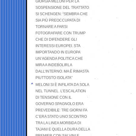
GIORGIA MELONI PER LA
SOSPENSIONE DEL TRATTATO
SI SCHENGEN: “SEMBRA CHE
SIA PIÙ PREOCCUPATA DI
TORNARE A FARSI
FOTOGRAFARE CON TRUMP
CHE DI DIFENDERE GLI
INTERESSI EUROPEI. STA
IMPORTANDO IN EUROPA
UN’AGENDA POLITICA CHE
MIRA A INDEBOLIRLA
DALL’INTERNO. MA È RIMASTA
PIUTTOSTO ISOLATA”
MELONI SI È INFILATA DA SOLA
NEL TUNNEL. L’ESCALATION
DI TENSIONE CON IL
GOVERNO SPAGNOLO ERA
PREVEDIBILE: TRE GIORNI FA
C’ERA STATO UNO SCONTRO
TRA LA LINEA MORBIDA DI
TAJANI E QUELLA DURA DELLA
PREMIER CON SALVINI E