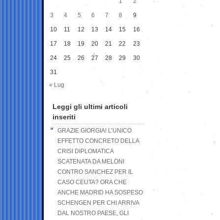
1
2
3
4
5
6
7
8
9
10
11
12
13
14
15
16
17
18
19
20
21
22
23
24
25
26
27
28
29
30
31
« Lug
Leggi gli ultimi articoli
inseriti
GRAZIE GIORGIA! L’UNICO
EFFETTO CONCRETO DELLA
CRISI DIPLOMATICA
SCATENATA DA MELONI
CONTRO SANCHEZ PER IL
CASO CEUTA? ORA CHE
ANCHE MADRID HA SOSPESO
SCHENGEN PER CHI ARRIVA
DAL NOSTRO PAESE, GLI