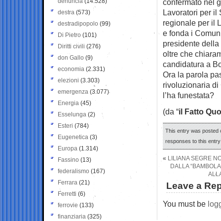
denuncia
(14.528)
confermato nel 
Lavoratori per i
destra
(573)
regionale per il 
destradipopolo
(99)
e fonda i Comuni
Di Pietro
(101)
presidente dell
Diritti civili
(276)
oltre che chiara
don Gallo
(9)
candidatura a B
economia
(2.331)
Ora la parola pas
elezioni
(3.303)
rivoluzionaria di
emergenza
(3.077)
l’ha funestata?
Energia
(45)
(da “
il Fatto Qu
Esselunga
(2)
Esteri
(784)
This entry was posted 
Eugenetica
(3)
responses to this entr
Europa
(1.314)
«
LILIANA SEGRE NO
Fassino
(13)
DALLA “BAMBOLA 
federalismo
(167)
ALLA
Ferrara
(21)
Leave a Rep
Ferretti
(6)
You must be
log
ferrovie
(133)
finanziaria
(325)