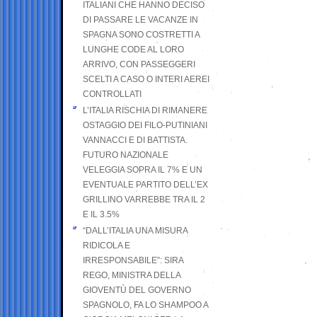
ITALIANI CHE HANNO DECISO
DI PASSARE LE VACANZE IN
SPAGNA SONO COSTRETTI A
LUNGHE CODE AL LORO
ARRIVO, CON PASSEGGERI
SCELTI A CASO O INTERI AEREI
CONTROLLATI
L’ITALIA RISCHIA DI RIMANERE
OSTAGGIO DEI FILO-PUTINIANI
VANNACCI E DI BATTISTA.
FUTURO NAZIONALE
VELEGGIA SOPRA IL 7% E UN
EVENTUALE PARTITO DELL’EX
GRILLINO VARREBBE TRA IL 2
E IL 3.5%
“DALL’ITALIA UNA MISURA
RIDICOLA E
IRRESPONSABILE”: SIRA
REGO, MINISTRA DELLA
GIOVENTÙ DEL GOVERNO
SPAGNOLO, FA LO SHAMPOO A