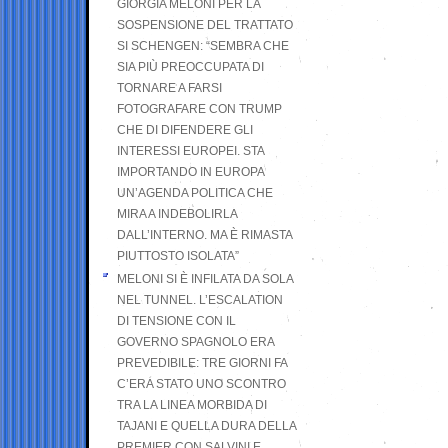
GIORGIA MELONI PER LA
SOSPENSIONE DEL TRATTATO
SI SCHENGEN: “SEMBRA CHE
SIA PIÙ PREOCCUPATA DI
TORNARE A FARSI
FOTOGRAFARE CON TRUMP
CHE DI DIFENDERE GLI
INTERESSI EUROPEI. STA
IMPORTANDO IN EUROPA
UN’AGENDA POLITICA CHE
MIRA A INDEBOLIRLA
DALL’INTERNO. MA È RIMASTA
PIUTTOSTO ISOLATA”
MELONI SI È INFILATA DA SOLA
NEL TUNNEL. L’ESCALATION
DI TENSIONE CON IL
GOVERNO SPAGNOLO ERA
PREVEDIBILE: TRE GIORNI FA
C’ERA STATO UNO SCONTRO
TRA LA LINEA MORBIDA DI
TAJANI E QUELLA DURA DELLA
PREMIER CON SALVINI E