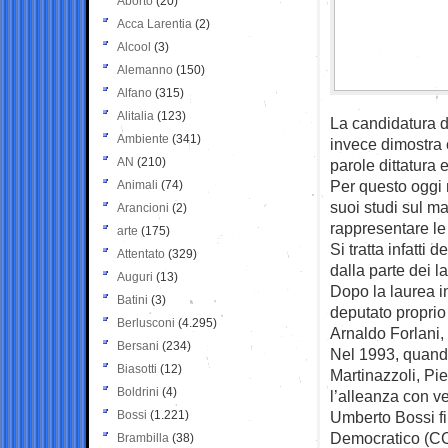
Aborto
(20)
Acca Larentia
(2)
Alcool
(3)
Alemanno
(150)
Alfano
(315)
Alitalia
(123)
La candidatura d
Ambiente
(341)
invece dimostra c
AN
(210)
parole dittatura e
Per questo oggi 
Animali
(74)
suoi studi sul m
Arancioni
(2)
rappresentare le 
arte
(175)
Si tratta infatti
Attentato
(329)
dalla parte dei l
Auguri
(13)
Dopo la laurea i
Batini
(3)
deputato proprio
Berlusconi
(4.295)
Arnaldo Forlani, 
Bersani
(234)
Nel 1993, quando
Biasotti
(12)
Martinazzoli, Pi
Boldrini
(4)
l’alleanza con v
Bossi
(1.221)
Umberto Bossi fi
Democratico (CCD
Brambilla
(38)