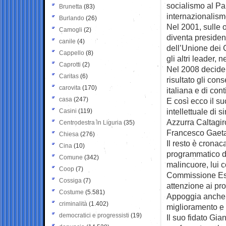
socialismo al Pa
Brunetta
(83)
internazionalism
Burlando
(26)
Nel 2001, sulle o
Camogli
(2)
diventa presiden
canile
(4)
dell’Unione dei C
Cappello
(8)
gli altri leader, 
Caprotti
(2)
Nel 2008 decide 
Caritas
(6)
risultato gli con
carovita
(170)
italiana e di con
casa
(247)
E così ecco il s
intellettuale di 
Casini
(119)
Azzurra Caltagiro
Centrodestra in Liguria
(35)
Francesco Gaet
Chiesa
(276)
Il resto è cronac
Cina
(10)
programmatico de
Comune
(342)
malincuore, lui c
Coop
(7)
Commissione Este
Cossiga
(7)
attenzione ai pro
Costume
(5.581)
Appoggia anche i
criminalità
(1.402)
miglioramento e l
democratici e progressisti
(19)
Il suo fidato Gia