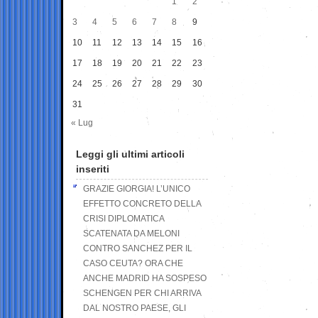
1
2
3
4
5
6
7
8
9
10
11
12
13
14
15
16
17
18
19
20
21
22
23
24
25
26
27
28
29
30
31
« Lug
Leggi gli ultimi articoli
inseriti
GRAZIE GIORGIA! L’UNICO
EFFETTO CONCRETO DELLA
CRISI DIPLOMATICA
SCATENATA DA MELONI
CONTRO SANCHEZ PER IL
CASO CEUTA? ORA CHE
ANCHE MADRID HA SOSPESO
SCHENGEN PER CHI ARRIVA
DAL NOSTRO PAESE, GLI