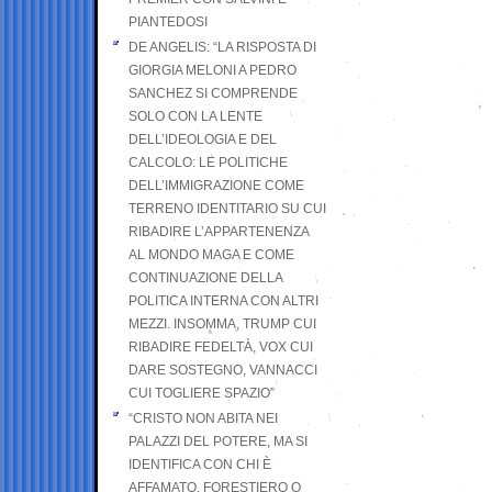
PIANTEDOSI
DE ANGELIS: “LA RISPOSTA DI
GIORGIA MELONI A PEDRO
SANCHEZ SI COMPRENDE
SOLO CON LA LENTE
DELL’IDEOLOGIA E DEL
CALCOLO: LE POLITICHE
DELL’IMMIGRAZIONE COME
TERRENO IDENTITARIO SU CUI
RIBADIRE L’APPARTENENZA
AL MONDO MAGA E COME
CONTINUAZIONE DELLA
POLITICA INTERNA CON ALTRI
MEZZI. INSOMMA, TRUMP CUI
RIBADIRE FEDELTÀ, VOX CUI
DARE SOSTEGNO, VANNACCI
CUI TOGLIERE SPAZIO”
“CRISTO NON ABITA NEI
PALAZZI DEL POTERE, MA SI
IDENTIFICA CON CHI È
AFFAMATO, FORESTIERO O