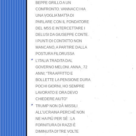
BEPPE GRILLO A UN
CONFRONTO. VANNACCI HA
UNA VOGLIA MATTA DI
PARLARE CON IL FONDATORE
DEL M5S E INTERCETTARE I
DELUSI DA GIUSEPPE CONTE.
I PUNTI DI CONTATTO NON
MANCANO, A PARTIRE DALLA
POSTURA FILORUSSA
L’ITALIA TRADITA DAL
GOVERNO MELONI. ANNA , 72
ANNI; “TRA AFFITTO E
BOLLETTE LA PENSIONE DURA
POCHI GIORNI, HO SEMPRE
LAVORATO E ORA DEVO
CHIEDERE AIUTO”
TRUMP NON DÀ MISSILI
ALL’UCRAINA PERCHÉ NON
NE HA PIÙ PER SÉ : LA
FORNITURA DI RAZZI È
DIMINUITA DI TRE VOLTE