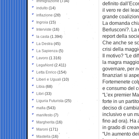
Immigrazione
(734)
definito dall’Eco
indulto
(14)
il vero re dei lea
inflazione
(26)
grande coalizion
Ingroia
(15)
La domanda chiav
Berlusconi?. La r
Interviste
(16)
report della soc
la casta
(1.394)
Che anche se sco
La Destra
(45)
crisi della magg
La Sapienza
(5)
Il motivo? “Le dif
Lavoro
(1.316)
la magra maggior
LegaNord
(2.411)
governare, per no
Letta Enrico
(154)
finanziari si aspe
Liberi e Uguali
(10)
Fortemenete colpi
Libia
(68)
e consumo del c
Libri
(33)
“L’ex premier Ma
forte in un parti
Liguria Futurista
(25)
deciso di cambia
mafia
(543)
inclusivo e un m
manifesto
(7)
fino ad ora). Ha 
Margherita
(16)
in grado di creare
Maroni
(171)
“Un aumento dei t
Mastella
(16)