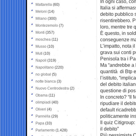
In ogni caso, com
Mattarella
(60)
Italia si affermas
Meloni
(14)
debito pubblico s
Milano
(300)
risentirebbero. P
Montezemolo
(7)
loro, mentre tre q
Monti
(357)
È questo, in sold
conseguenze mac
moschea
(11)
L’impatto, nota i
Musso
(10)
grava sui conti p
Muti
(10)
Penisola tra i P
Napoli
(319)
Ma “andrebbe a b
Napolitano
(220)
quantità di Btp 
no global
(5)
l’istituto, “impli
notte bianca
(3)
del debito italia
Nuovo Centrodestra
(2)
questione di pos
Obama
(11)
In concreto? “Il
olimpiadi
(40)
ripudiare il deb
default ricadrebb
Oliveri
(4)
politicamente in
Pannella
(29)
Il quiz Citigroup
Papa
(33)
il debito”
Parlamento
(1.428)
Più pessimista Ci