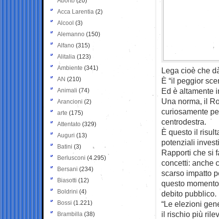
Aborto
(20)
Acca Larentia
(2)
Alcool
(3)
Alemanno
(150)
Alfano
(315)
Alitalia
(123)
Ambiente
(341)
Lega cioè che d
AN
(210)
È “il peggior sce
Ed è altamente i
Animali
(74)
Una norma, il Ro
Arancioni
(2)
curiosamente pen
arte
(175)
centrodestra.
Attentato
(329)
È questo il risul
Auguri
(13)
potenziali investi
Batini
(3)
Rapporti che si 
Berlusconi
(4.295)
concetti: anche 
Bersani
(234)
scarso impatto per
Biasotti
(12)
questo momento d
Boldrini
(4)
debito pubblico.
Bossi
(1.221)
“Le elezioni gene
il rischio più ri
Brambilla
(38)