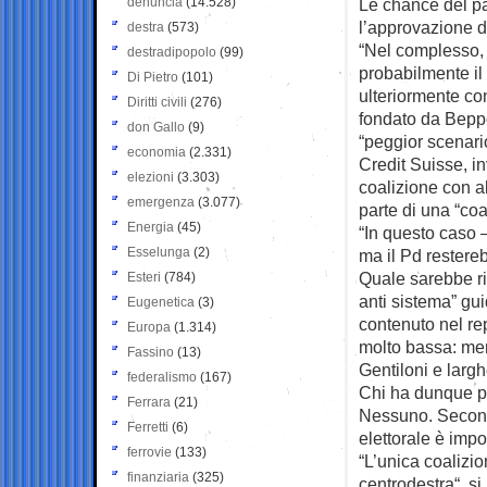
denuncia
(14.528)
Le chance del par
l’approvazione d
destra
(573)
“Nel complesso, 
destradipopolo
(99)
probabilmente il
Di Pietro
(101)
ulteriormente co
Diritti civili
(276)
fondato da Beppe
don Gallo
(9)
“peggior scenario
economia
(2.331)
Credit Suisse, in
elezioni
(3.303)
coalizione con al
emergenza
(3.077)
parte di una “coa
Energia
(45)
“In questo caso 
Esselunga
(2)
ma il Pd restere
Quale sarebbe ri
Esteri
(784)
anti sistema” gu
Eugenetica
(3)
contenuto nel re
Europa
(1.314)
molto bassa: me
Fassino
(13)
Gentiloni e largh
federalismo
(167)
Chi ha dunque pi
Ferrara
(21)
Nessuno. Secondo 
Ferretti
(6)
elettorale è impo
ferrovie
(133)
“L’unica coalizi
finanziaria
(325)
centrodestra“, si