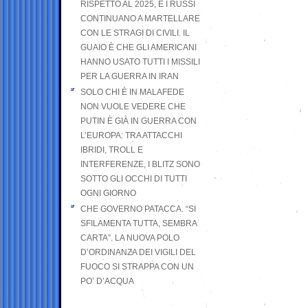
RISPETTO AL 2025, E I RUSSI
CONTINUANO A MARTELLARE
CON LE STRAGI DI CIVILI. IL
GUAIO È CHE GLI AMERICANI
HANNO USATO TUTTI I MISSILI
PER LA GUERRA IN IRAN
SOLO CHI È IN MALAFEDE
NON VUOLE VEDERE CHE
PUTIN È GIÀ IN GUERRA CON
L’EUROPA: TRA ATTACCHI
IBRIDI, TROLL E
INTERFERENZE, I BLITZ SONO
SOTTO GLI OCCHI DI TUTTI
OGNI GIORNO
CHE GOVERNO PATACCA. “SI
SFILAMENTA TUTTA, SEMBRA
CARTA”. LA NUOVA POLO
D’ORDINANZA DEI VIGILI DEL
FUOCO SI STRAPPA CON UN
PO’ D’ACQUA