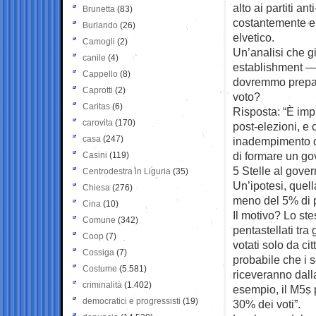
alto ai partiti a
Brunetta
(83)
costantemente elev
Burlando
(26)
elvetico.
Camogli
(2)
Un’analisi che gi
canile
(4)
establishment —
Cappello
(8)
dovremmo preparar
Caprotti
(2)
voto?
Caritas
(6)
Risposta: “È impr
carovita
(170)
post-elezioni, e 
casa
(247)
inadempimento de
di formare un go
Casini
(119)
5 Stelle al gove
Centrodestra in Liguria
(35)
Un’ipotesi, quel
Chiesa
(276)
meno del 5% di p
Cina
(10)
Il motivo? Lo st
Comune
(342)
pentastellati tra
Coop
(7)
votati solo da ci
Cossiga
(7)
probabile che i s
Costume
(5.581)
riceveranno dall
criminalità
(1.402)
esempio, il M5s 
democratici e progressisti
(19)
30% dei voti”.