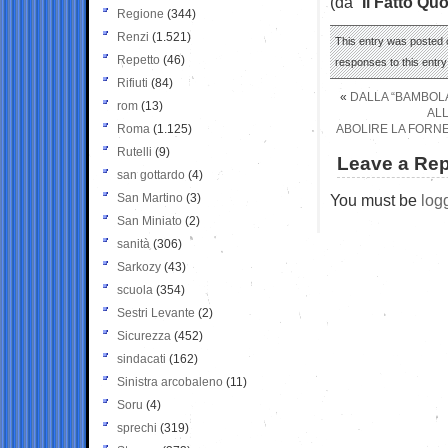
(da “
Il Fatto Qu
Regione
(344)
Renzi
(1.521)
This entry was posted 
Repetto
(46)
responses to this entr
Rifiuti
(84)
«
DALLA “BAMBOLA
rom
(13)
ALL
Roma
(1.125)
ABOLIRE LA FORNE
Rutelli
(9)
Leave a Rep
san gottardo
(4)
San Martino
(3)
You must be
log
San Miniato
(2)
sanità
(306)
Sarkozy
(43)
scuola
(354)
Sestri Levante
(2)
Sicurezza
(452)
sindacati
(162)
Sinistra arcobaleno
(11)
Soru
(4)
sprechi
(319)