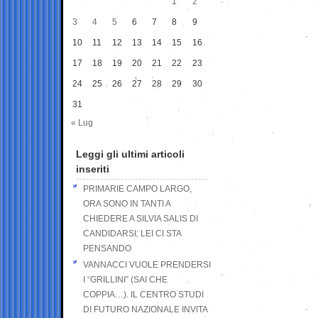
1
2
3
4
5
6
7
8
9
10
11
12
13
14
15
16
17
18
19
20
21
22
23
24
25
26
27
28
29
30
31
« Lug
Leggi gli ultimi articoli
inseriti
PRIMARIE CAMPO LARGO,
ORA SONO IN TANTI A
CHIEDERE A SILVIA SALIS DI
CANDIDARSI: LEI CI STA
PENSANDO
VANNACCI VUOLE PRENDERSI
I “GRILLINI” (SAI CHE
COPPIA…). IL CENTRO STUDI
DI FUTURO NAZIONALE INVITA