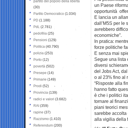
partito del popolo della libertà
un Paese riforma
(30)
opportunità offe
Partito Democratico
(1.034)
E lancia un alla
PD
(1.188)
dall’M5S per le 
PdL
(2.781)
avrebbero diffic
pedofilia
(25)
economiche”.
Pensioni
(129)
In pratica: mentr
Politica
(40.790)
forze politiche f
E senza mai spie
polizia
(253)
Segue una lista d
Porto
(12)
diversi schierame
povertà
(502)
del Jobs Act, dal 
Presepe
(14)
o al 23% fino al 
Primarie
(149)
“Risposte alla fi
Prodi
(52)
hanno fatto ques
Provincia
(139)
è che i politici 
radici e valori
(3.682)
tornare al finanz
RAI
(359)
piani teorici mes
rapine
(37)
sarebbe accolta 
alla vigilia della
Razzismo
(1.410)
Referendum
(200)