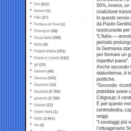
Fini
(821)
50%, invece, un 
fioriere
(5)
coalizione trasver
In questo senso 
Fitto
(27)
da Paolo Gentilo
Fontana di Trevi
(1)
rassicurante per 
Formigoni
(90)
“L’Italia — anno
Forza Italia
(596)
periodo prolunga
frana
(9)
la Germania sta
Fratelli d'Italia
(291)
per formare un 
Futuro e Libertà
(510)
rispettivi paesi”.
g8
(25)
Anche secondo Cit
Gelmini
(68)
statunitense, è 
Genova
(542)
politiche.
“Secondo- ricorda
Giannino
(10)
potrebbe avere 
Giustizia
(5.784)
Citigroup: il ce
governo
(5.799)
È per questo moti
Grasso
(22)
centrodestra, cap
Green Italia
(1)
seggi.
Grillo
(2.941)
“I sondaggi più
Idv
(4)
l’ottuagenario S