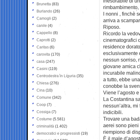
inesorabile di u
Brunetta
(83)
rimbambimento, ne
Burlando
(26)
I nonni , finchè 
Camogli
(2)
arriva a scampare
canile
(4)
Riposo.
Cappello
(8)
Ricordo la vedova
cinematografici 
Caprotti
(2)
residence dorato,
Caritas
(6)
esclusivamente da
carovita
(170)
nessun sorriso, 
casa
(247)
giovane amica ch
Casini
(119)
incurabile malin
Centrodestra in Liguria
(35)
a tutto, ebbe un
Chiesa
(276)
conobbe la sventu
Cina
(10)
Viene l’agosto e 
Comune
(342)
La Costantina sa
Coop
(7)
nessun’altra, mi 
indicibili.
Cossiga
(7)
Trovare una bada
Costume
(5.581)
aerei sono pieni 
criminalità
(1.402)
riempiono di dis
democratici e progressisti
(19)
È il male d’agos