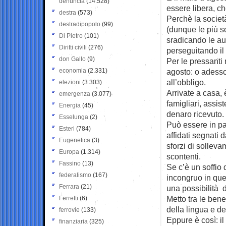
denuncia
(14.528)
essere libera, che
destra
(573)
Perchè la società
destradipopolo
(99)
(dunque le più so
Di Pietro
(101)
sradicando le au
Diritti civili
(276)
perseguitando il 
don Gallo
(9)
Per le pressanti
economia
(2.331)
agosto: o adesso
all’obbligo.
elezioni
(3.303)
Arrivate a casa, 
emergenza
(3.077)
famigliari, assist
Energia
(45)
denaro ricevuto.
Esselunga
(2)
Può essere in pa
Esteri
(784)
affidati segnati 
Eugenetica
(3)
sforzi di solleva
Europa
(1.314)
scontenti.
Fassino
(13)
Se c’è un soffio
federalismo
(167)
incongruo in que
Ferrara
(21)
una possibilità di
Metto tra le ben
Ferretti
(6)
della lingua e del
ferrovie
(133)
Eppure è così: il
finanziaria
(325)