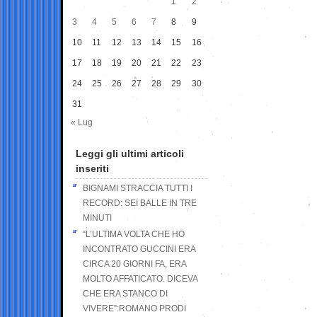
1
2
3
4
5
6
7
8
9
10
11
12
13
14
15
16
17
18
19
20
21
22
23
24
25
26
27
28
29
30
31
« Lug
Leggi gli ultimi articoli
inseriti
BIGNAMI STRACCIA TUTTI I
RECORD: SEI BALLE IN TRE
MINUTI
“L’ULTIMA VOLTA CHE HO
INCONTRATO GUCCINI ERA
CIRCA 20 GIORNI FA, ERA
MOLTO AFFATICATO. DICEVA
CHE ERA STANCO DI
VIVERE”:ROMANO PRODI