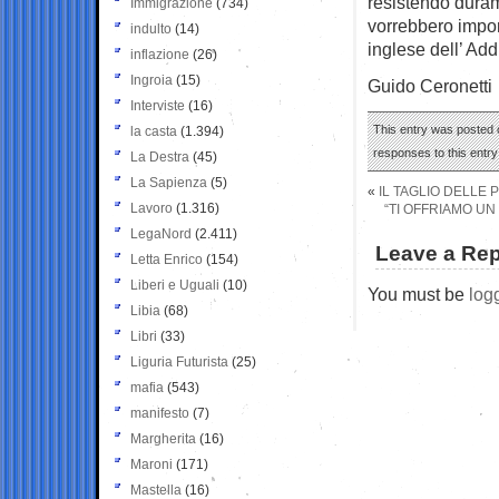
resistendo durame
Immigrazione
(734)
vorrebbero imporr
indulto
(14)
inglese dell’ Ad
inflazione
(26)
Ingroia
(15)
Guido Ceronetti
Interviste
(16)
This entry was posted o
la casta
(1.394)
responses to this entr
La Destra
(45)
La Sapienza
(5)
«
IL TAGLIO DELLE 
Lavoro
(1.316)
“TI OFFRIAMO UN
LegaNord
(2.411)
Leave a Rep
Letta Enrico
(154)
Liberi e Uguali
(10)
You must be
log
Libia
(68)
Libri
(33)
Liguria Futurista
(25)
mafia
(543)
manifesto
(7)
Margherita
(16)
Maroni
(171)
Mastella
(16)