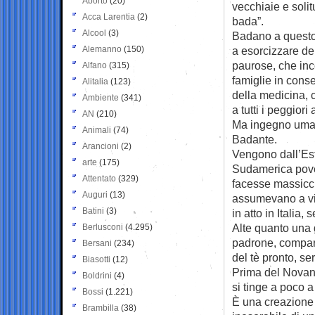
Aborto
(20)
vecchiaie e solit
Acca Larentia
(2)
bada”.
Alcool
(3)
Badano a questo
Alemanno
(150)
a esorcizzare de
paurose, che in
Alfano
(315)
famiglie in conse
Alitalia
(123)
della medicina, 
Ambiente
(341)
a tutti i peggiori
AN
(210)
Ma ingegno umano
Animali
(74)
Badante.
Arancioni
(2)
Vengono dall’Est
arte
(175)
Sudamerica pover
Attentato
(329)
facesse massicci
Auguri
(13)
assumevano a vit
Batini
(3)
in atto in Itali
Alte quanto una 
Berlusconi
(4.295)
padrone, compari
Bersani
(234)
del tè pronto, se
Biasotti
(12)
Prima del Novant
Boldrini
(4)
si tinge a poco 
Bossi
(1.221)
È una creazione
Brambilla
(38)