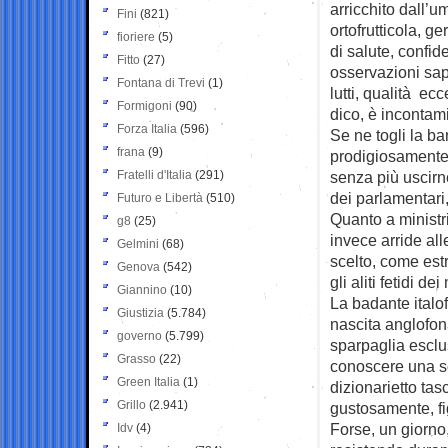
arricchito dall’u
Fini
(821)
ortofrutticola, 
fioriere
(5)
di salute, confid
Fitto
(27)
osservazioni sapi
Fontana di Trevi
(1)
lutti, qualità ecc
Formigoni
(90)
dico, è incontami
Forza Italia
(596)
Se ne togli la ba
frana
(9)
prodigiosamente 
Fratelli d'Italia
(291)
senza più uscirne 
dei parlamentari, 
Futuro e Libertà
(510)
Quanto a ministri
g8
(25)
invece arride all
Gelmini
(68)
scelto, come estr
Genova
(542)
gli aliti fetidi de
Giannino
(10)
La badante italo
Giustizia
(5.784)
nascita anglofona
governo
(5.799)
sparpaglia esclu
Grasso
(22)
conoscere una so
Green Italia
(1)
dizionarietto tas
Grillo
(2.941)
gustosamente, fig
Forse, un giorno
Idv
(4)