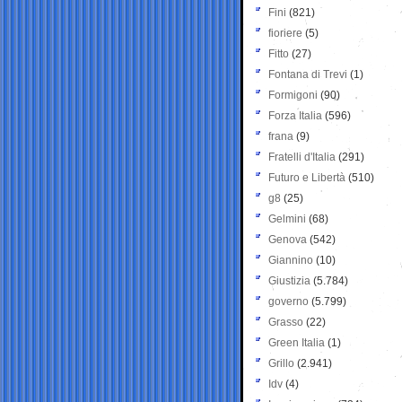
Fini
(821)
fioriere
(5)
Fitto
(27)
Fontana di Trevi
(1)
Formigoni
(90)
Forza Italia
(596)
frana
(9)
Fratelli d'Italia
(291)
Futuro e Libertà
(510)
g8
(25)
Gelmini
(68)
Genova
(542)
Giannino
(10)
Giustizia
(5.784)
governo
(5.799)
Grasso
(22)
Green Italia
(1)
Grillo
(2.941)
Idv
(4)