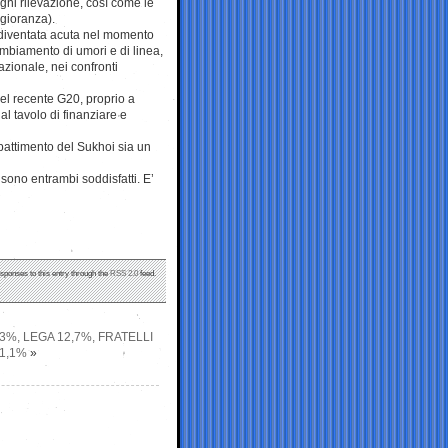
gni rilevazione, così come le
gioranza).
è diventata acuta nel momento
ambiamento di umori e di linea,
azionale, nei confronti
 del recente G20, proprio a
l tavolo di finanziare e
bbattimento del Sukhoi sia un
 sono entrambi soddisfatti. E’
esponses to this entry through the
RSS 2.0
feed.
3%, LEGA 12,7%, FRATELLI
 1,1%
»