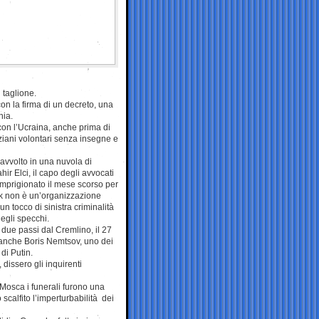
 taglione.
con la firma di un decreto, una
hia.
con l’Ucraina, anche prima di
iziani volontari senza insegne e
 avvolto in una nuvola di
hir Elci, il capo degli avvocati
 imprigionato il mese scorso per
kk non è un’organizzazione
 un tocco di sinistra criminalità
degli specchi.
due passi dal Cremlino, il 27
 anche Boris Nemtsov, uno dei
 di Putin.
 dissero gli inquirenti
 Mosca i funerali furono una
 scalfito l’imperturbabilità dei