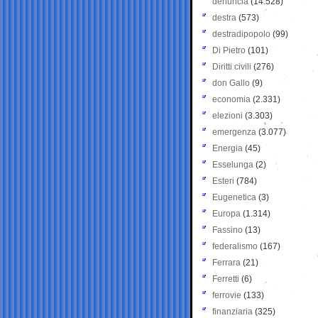
denuncia
(14.528)
destra
(573)
destradipopolo
(99)
Di Pietro
(101)
Diritti civili
(276)
don Gallo
(9)
economia
(2.331)
elezioni
(3.303)
emergenza
(3.077)
Energia
(45)
Esselunga
(2)
Esteri
(784)
Eugenetica
(3)
Europa
(1.314)
Fassino
(13)
federalismo
(167)
Ferrara
(21)
Ferretti
(6)
ferrovie
(133)
finanziaria
(325)