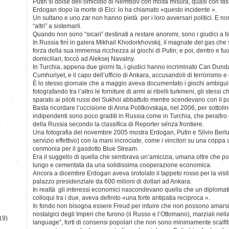
Putin si dolse dell’omicidio di Nemtsov con molta misura, quasi con fast
Erdogan dopo la morte di Elci: lo ha chiamato «questo incidente ».
Un sultano e uno zar non hanno pietà per i loro avversari politici. E n
“altri” a sistemarli.
Quando non sono “sicari” destinati a restare anonimi, sono i giudici a 
In Russia finì in galera Mikhail Khodorkhovskij, il magnate del gas che 
forza della sua immensa ricchezza ai giochi di Putin; e poi, dentro e fuor
domiciliari, toccò ad Aleksej Navalny.
In Turchia, appena due giorni fa, i giudici hanno incriminato Can Dundar
Cumhuriyet, e il capo dell’ufficio di Ankara, accusandoli di terrorismo e
È lo stesso giornale che a maggio aveva documentato i giochi ambigui 
fotografando tra l’altro le forniture di armi ai ribelli turkmeni, gli stess
sparato ai piloti russi del Sukhoi abbattuto mentre scendevano con il p
Basta ricordare l’uccisione di Anna Politkovskaja, nel 2006, per sottolin
indipendenti sono poco graditi in Russia come in Turchia, che peraltro o
)
della Russia secondo la classifica di Reporter senza frontiere.
Una fotografia del novembre 2005 mostra Erdogan, Putin e Silvio Berlus
servizio effettivo) con la mani incrociate, come i vincitori su una coppa
cerimonia per il gasdotto Blue Stream.
Era il suggello di quella che sembrava un’amicizia, umana oltre che pol
lungo e cementata da una solidissima cooperazione economica.
Ancora a dicembre Erdogan aveva srotolato il tappeto rosso per la visi
palazzo presidenziale da 600 milioni di dollari ad Ankara.
In realtà gli interessi economici nascondevano quella che un diplomatic
colloqui tra i due, aveva definito «una forte antipatia reciproca ».
In fondo non bisogna essere Freud per intuire che non possono amarsi d
nostalgici degli Imperi che furono (il Russo e l’Ottomano), marziali nella
19)
language”, forti di consensi popolari che non sono minimamente scalfiti