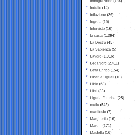
Immigrazione
(734)
indulto
(14)
inflazione
(26)
Ingroia
(15)
Interviste
(16)
la casta
(1.394)
La Destra
(45)
La Sapienza
(5)
Lavoro
(1.316)
LegaNord
(2.411)
Letta Enrico
(154)
Liberi e Uguali
(10)
Libia
(68)
Libri
(33)
Liguria Futurista
(25)
mafia
(543)
manifesto
(7)
Margherita
(16)
Maroni
(171)
Mastella
(16)