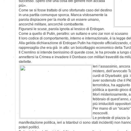
successo. Spero che una cosa del genere non accada
più».
Come se si fosse trattato di uno sfortunato caso del destino
in una partita comunque sporca. Manca vistosamente la
parola dispiacere per la morte di un essere umano,
ancorchè militare, ancorchè combattente.
Figurarsi le scuse, parola ignota al lessico di Erdogan.
Come a quello di Putin, peraltro: un sultano e uno zar non si scusano
Il loro codice di comportamento, interno e internazionale, è la legge del
Alla gelida dichiarazione di Erdogan Putin ha risposto ufficializzando, 
rappresaglia che era già in atto: un boicottaggio economico della Turc
Il Cremlino si intende benissimo di queste cose, le ha provate a lungo 
annettersi la Crimea e invadere il Donbass con militari travestiti da mil
stellette.
Ieri l’assassinio, ancora
mistero, dell’avvocato Ta
curdi di Diyarbakir, già
aver sostenuto che il P
terroristica, ha aggiunto
politica a questo gioco 
Morì misteriosamente, a 
febbraio di quest’anno,
più irriducibili oppositori
Per mano di un “sicario”,
moscoviti.
Le proteste di piazza (a
manifestazione politica, ieri a Istanbul ci sono stati incidenti) non hanno
poteri politici.