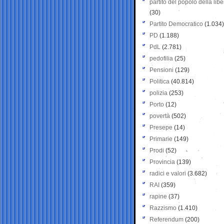
partito del popolo della libe
(30)
Partito Democratico
(1.034)
PD
(1.188)
PdL
(2.781)
pedofilia
(25)
Pensioni
(129)
Politica
(40.814)
polizia
(253)
Porto
(12)
povertà
(502)
Presepe
(14)
Primarie
(149)
Prodi
(52)
Provincia
(139)
radici e valori
(3.682)
RAI
(359)
rapine
(37)
Razzismo
(1.410)
Referendum
(200)