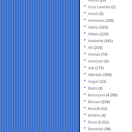
Aborto
(20)
Acca Larentia
(2)
Alcool
(3)
Alemanno
(150)
Alfano
(315)
Alitalia
(123)
Ambiente
(341)
AN
(210)
Animali
(74)
Arancioni
(2)
arte
(175)
Attentato
(329)
Auguri
(13)
Batini
(3)
Berlusconi
(4.295)
Bersani
(234)
Biasotti
(12)
Boldrini
(4)
Bossi
(1.221)
Brambilla
(38)