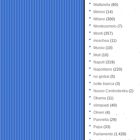
Mattarella
(60)
Meloni
(14)
Milano
(300)
Montezemolo
(7)
Monti
(357)
moschea
(11)
Musso
(10)
Muti
(10)
Napoli
(319)
Napolitano
(220)
no global
(5)
notte bianca
(3)
Nuovo Centrodestra
(2)
Obama
(11)
olimpiadi
(40)
Oliveri
(4)
Pannella
(29)
Papa
(33)
Parlamento
(1.428)