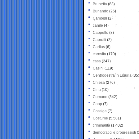
Brunetta
(83)
Burlando
(26)
Camogli
(2)
canile
(4)
Cappello
(8)
Caprotti
(2)
Caritas
(6)
carovita
(170)
casa
(247)
Casini
(119)
Centrodestra in Liguria
(35
Chiesa
(276)
Cina
(10)
Comune
(342)
Coop
(7)
Cossiga
(7)
Costume
(5.581)
criminalità
(1.402)
democratici e progressisti
(