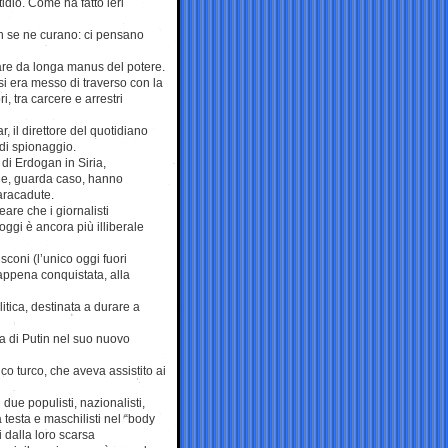
idio. Come ha fatto ieri
on se ne curano: ci pensano
fare da longa manus del potere.
si era messo di traverso con la
i, tra carcere e arrestri
, il direttore del quotidiano
 di spionaggio.
di Erdogan in Siria,
i che, guarda caso, hanno
aracadute.
eare che i giornalisti
ggi è ancora più illiberale
coni (l’unico oggi fuori
 appena conquistata, alla
itica, destinata a durare a
ta di Putin nel suo nuovo
o turco, che aveva assistito ai
ue populisti, nazionalisti,
 testa e maschilisti nel “body
 dalla loro scarsa