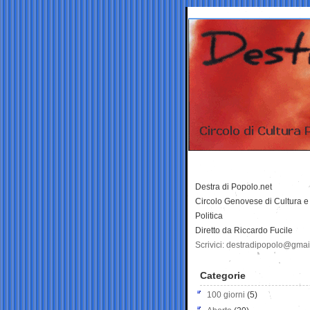
Destra di Popolo.net
Circolo Genovese di Cultura e
Politica
Diretto da Riccardo Fucile
Scrivici: destradipopolo@gma
Categorie
100 giorni
(5)