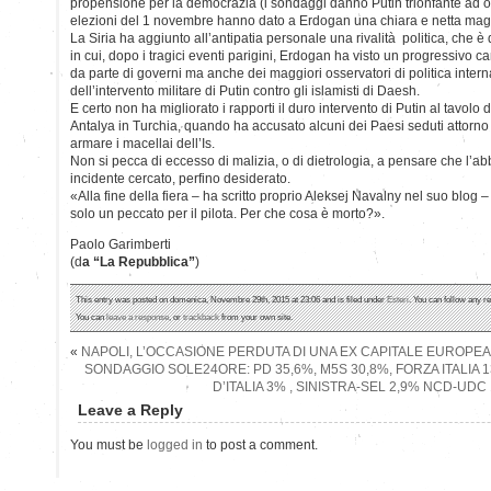
propensione per la democrazia (i sondaggi danno Putin trionfante ad o
elezioni del 1 novembre hanno dato a Erdogan una chiara e netta mag
La Siria ha aggiunto all’antipatia personale una rivalità politica, che 
in cui, dopo i tragici eventi parigini, Erdogan ha visto un progressivo c
da parte di governi ma anche dei maggiori osservatori di politica intern
dell’intervento militare di Putin contro gli islamisti di Daesh.
E certo non ha migliorato i rapporti il duro intervento di Putin al tavolo
Antalya in Turchia, quando ha accusato alcuni dei Paesi seduti attorno a
armare i macellai dell’Is.
Non si pecca di eccesso di malizia, o di dietrologia, a pensare che l’a
incidente cercato, perfino desiderato.
«Alla fine della fiera – ha scritto proprio Aleksej Navalny nel suo blog –
solo un peccato per il pilota. Per che cosa è morto?».
Paolo Garimberti
(d
a “La Repubblica”
)
This entry was posted on domenica, Novembre 29th, 2015 at 23:06 and is filed under
Esteri
. You can follow any r
You can
leave a response
, or
trackback
from your own site.
«
NAPOLI, L’OCCASIONE PERDUTA DI UNA EX CAPITALE EUROPEA
SONDAGGIO SOLE24ORE: PD 35,6%, M5S 30,8%, FORZA ITALIA 1
D’ITALIA 3% , SINISTRA-SEL 2,9% NCD-UDC
Leave a Reply
You must be
logged in
to post a comment.