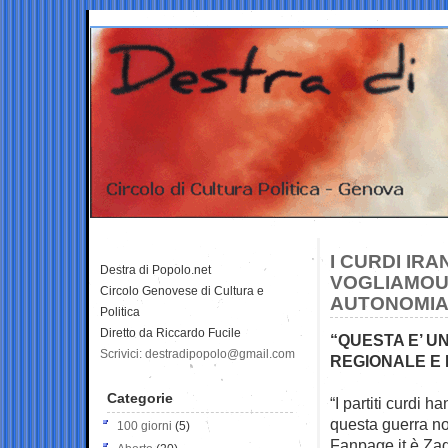
I CURDI IR
Destra di Popolo.net
VOGLIAMOU
Circolo Genovese di Cultura e
AUTONOMIA
Politica
Diretto da Riccardo Fucile
“QUESTA E’ U
Scrivici: destradipopolo@gmail.com
REGIONALE E 
Categorie
“I partiti curdi 
questa guerra
no
100 giorni
(5)
Fanpage.it è Zag