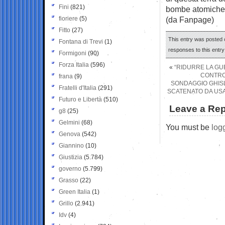
Fini
(821)
bombe atomiche e
fioriere
(5)
(da Fanpage)
Fitto
(27)
This entry was posted 
Fontana di Trevi
(1)
responses to this entr
Formigoni
(90)
Forza Italia
(596)
«
“RIDURRE LA GU
CONTRO 
frana
(9)
SONDAGGIO GHISLE
Fratelli d'Italia
(291)
SCATENATO DA USA 
Futuro e Libertà
(510)
Leave a Rep
g8
(25)
Gelmini
(68)
You must be
log
Genova
(542)
Giannino
(10)
Giustizia
(5.784)
governo
(5.799)
Grasso
(22)
Green Italia
(1)
Grillo
(2.941)
Idv
(4)