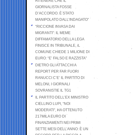
RITENERE CHE IL
GIORNALISTA FOSSE
D’ACCORDO. È STATO
MANIPOLATO DALL’INDAGATO”
“RICCIONE INVASA DAI
MIGRANTI”: IL MEME
DIFFAMATORIO DELLA LEGA
FINISCE IN TRIBUNALE, iL
COMUNE CHIEDE 1 MILIONE DI
EURO: “E’ FALSO E RAZZISTA”
DIETRO GLI ATTACCHI A
REPORT PER FAR FUORI
RANUCCI C’E’ IL PARTITO DI
MELONI, I GIORNALI
SOVRANISTIE IL TG1
IL PARTITO DELL’EX MINISTRO
CIELLINO LUPI, “NOI
MODERATI”, HA OTTENUTO
217MILA EURO DI
FINANZIAMENTI NEI PRIMI
SETTE MESI DELL’ANNO: È UN