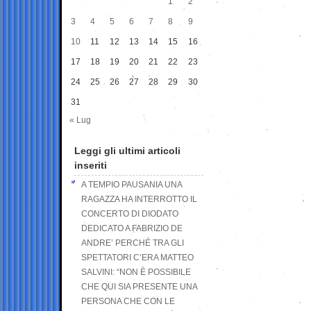
1
2
3
4
5
6
7
8
9
10
11
12
13
14
15
16
17
18
19
20
21
22
23
24
25
26
27
28
29
30
31
« Lug
Leggi gli ultimi articoli
inseriti
A TEMPIO PAUSANIA UNA
RAGAZZA HA INTERROTTO IL
CONCERTO DI DIODATO
DEDICATO A FABRIZIO DE
ANDRE’ PERCHÉ TRA GLI
SPETTATORI C’ERA MATTEO
SALVINI: “NON È POSSIBILE
CHE QUI SIA PRESENTE UNA
PERSONA CHE CON LE