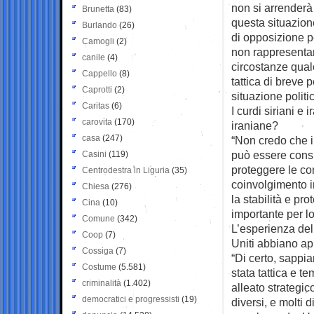
non si arrenderà 
Brunetta
(83)
questa situazione
Burlando
(26)
di opposizione pe
Camogli
(2)
non rappresentano
canile
(4)
circostanze qual
Cappello
(8)
tattica di breve
Caprotti
(2)
situazione politi
Caritas
(6)
I curdi siriani e
carovita
(170)
iraniane?
casa
(247)
“Non credo che i 
può essere consid
Casini
(119)
proteggere le con
Centrodestra in Liguria
(35)
coinvolgimento i
Chiesa
(276)
la stabilità e pr
Cina
(10)
importante per lo
Comune
(342)
L’esperienza del 
Coop
(7)
Uniti abbiano ap
Cossiga
(7)
“Di certo, sappia
Costume
(5.581)
stata tattica e t
criminalità
(1.402)
alleato strategic
democratici e progressisti
(19)
diversi, e molti d