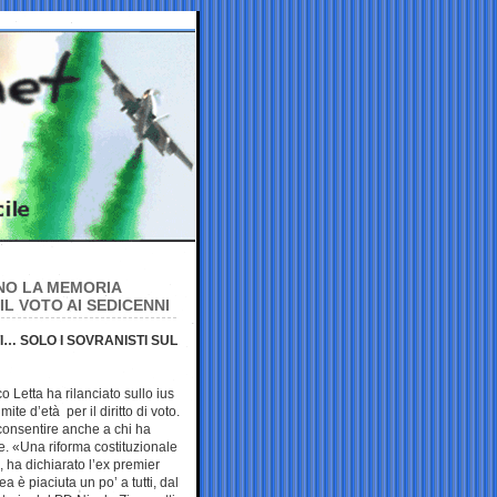
NNO LA MEMORIA
IL VOTO AI SEDICENNI
I… SOLO I SOVRANISTI SUL
o Letta ha rilanciato sullo ius
ite d’età per il diritto di voto.
consentire anche a chi ha
re. «Una riforma costituzionale
, ha dichiarato l’ex premier
a è piaciuta un po’ a tutti, dal