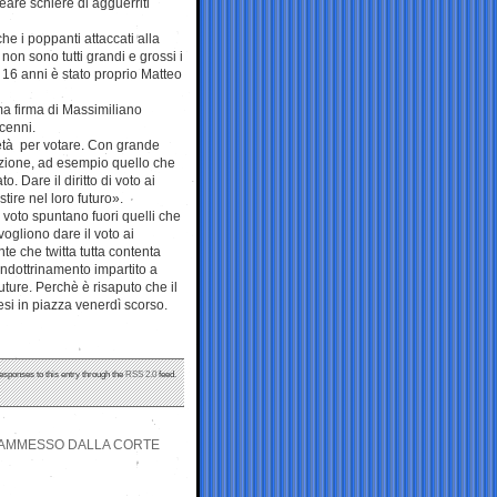
reare schiere di agguerriti
e i poppanti attaccati alla
n sono tutti grandi e grossi i
a 16 anni è stato proprio Matteo
a firma di Massimiliano
icenni.
’età per votare. Con grande
azione, ad esempio quello che
. Dare il diritto di voto ai
ire nel loro futuro».
 voto spuntano fuori quelli che
vogliono dare il voto ai
 che twitta tutta contenta
’indottrinamento impartito a
 Future. Perchè è risaputo che il
esi in piazza venerdì scorso.
responses to this entry through the
RSS 2.0
feed.
AI AMMESSO DALLA CORTE