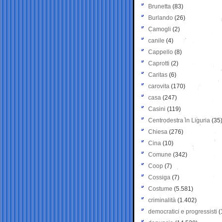
Brunetta
(83)
Burlando
(26)
Camogli
(2)
canile
(4)
Cappello
(8)
Caprotti
(2)
Caritas
(6)
carovita
(170)
casa
(247)
Casini
(119)
Centrodestra in Liguria
(35
Chiesa
(276)
Cina
(10)
Comune
(342)
Coop
(7)
Cossiga
(7)
Costume
(5.581)
criminalità
(1.402)
democratici e progressisti
(