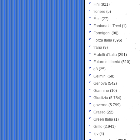
Fini
(821)
fioriere
(5)
Fitto
(27)
Fontana di Trevi
(1)
Formigoni
(90)
Forza Italia
(596)
frana
(9)
Fratelli d'Italia
(291)
Futuro e Libertà
(510)
g8
(25)
Gelmini
(68)
Genova
(542)
Giannino
(10)
Giustizia
(5.784)
governo
(5.799)
Grasso
(22)
Green Italia
(1)
Grillo
(2.941)
Idv
(4)