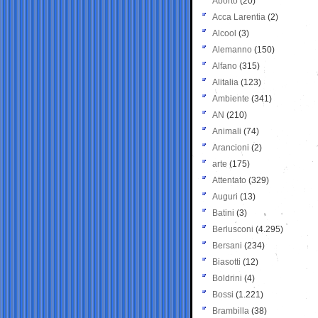
Aborto
(20)
Acca Larentia
(2)
Alcool
(3)
Alemanno
(150)
Alfano
(315)
Alitalia
(123)
Ambiente
(341)
AN
(210)
Animali
(74)
Arancioni
(2)
arte
(175)
Attentato
(329)
Auguri
(13)
Batini
(3)
Berlusconi
(4.295)
Bersani
(234)
Biasotti
(12)
Boldrini
(4)
Bossi
(1.221)
Brambilla
(38)