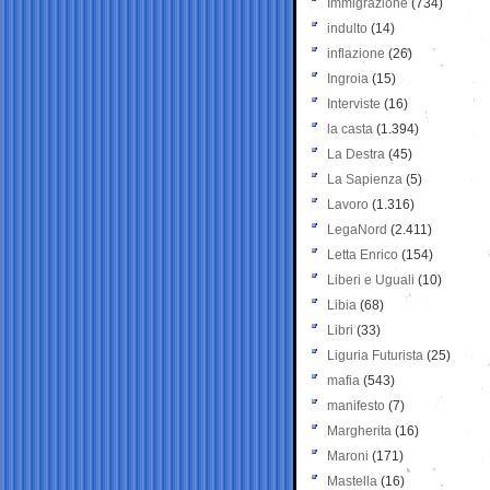
Immigrazione
(734)
indulto
(14)
inflazione
(26)
Ingroia
(15)
Interviste
(16)
la casta
(1.394)
La Destra
(45)
La Sapienza
(5)
Lavoro
(1.316)
LegaNord
(2.411)
Letta Enrico
(154)
Liberi e Uguali
(10)
Libia
(68)
Libri
(33)
Liguria Futurista
(25)
mafia
(543)
manifesto
(7)
Margherita
(16)
Maroni
(171)
Mastella
(16)