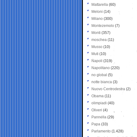
Mattarella
(60)
Meloni
(14)
Milano
(300)
Montezemolo
(7)
Monti
(357)
moschea
(11)
Musso
(10)
Muti
(10)
Napoli
(319)
Napolitano
(220)
no global
(5)
notte bianca
(3)
Nuovo Centrodestra
(2)
Obama
(11)
olimpiadi
(40)
Oliveri
(4)
Pannella
(29)
Papa
(33)
Parlamento
(1.428)