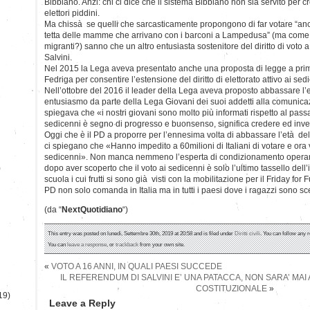
Bibbiano. Anzi: chi ci dice che il sistema Bibbiano non sia servito per c
elettori piddini.
Ma chissà se quelli che sarcasticamente propongono di far votare “anch
tetta delle mamme che arrivano con i barconi a Lampedusa” (ma come no
migranti?) sanno che un altro entusiasta sostenitore del diritto di voto 
Salvini.
Nel 2015 la Lega aveva presentato anche una proposta di legge a prim
Fedriga per consentire l’estensione del diritto di elettorato attivo ai sed
Nell’ottobre del 2016 il leader della Lega aveva proposto abbassare l
entusiasmo da parte della Lega Giovani dei suoi addetti alla comunic
spiegava che «i nostri giovani sono molto più informati rispetto al passato
sedicenni è segno di progresso e buonsenso, significa credere ed invest
Oggi che è il PD a proporre per l’ennesima volta di abbassare l’età del
ci spiegano che «Hanno impedito a 60milioni di Italiani di votare e ora 
sedicenni». Non manca nemmeno l’esperta di condizionamento operante
)
dopo aver scoperto che il voto ai sedicenni è solo l’ultimo tassello dell
scuola i cui frutti si sono già visti con la mobilitazione per il Friday for
PD non solo comanda in Italia ma in tutti i paesi dove i ragazzi sono sc
(da “
NextQuotidiano
“)
This entry was posted on lunedì, Settembre 30th, 2019 at 20:58 and is filed under
Diritti civili
. You can follow any 
You can
leave a response
, or
trackback
from your own site.
«
VOTO A 16 ANNI, IN QUALI PAESI SUCCEDE
IL REFERENDUM DI SALVINI E’ UNA PATACCA, NON SARA’ M
COSTITUZIONALE
»
19)
Leave a Reply