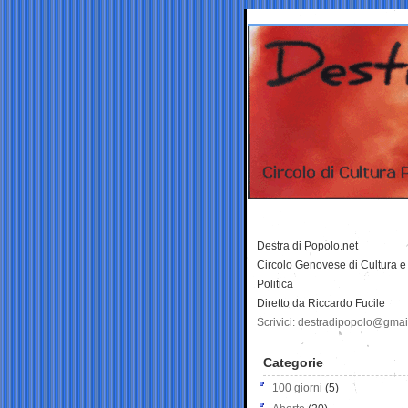
Destra di Popolo.net
Circolo Genovese di Cultura e
Politica
Diretto da Riccardo Fucile
Scrivici: destradipopolo@gma
Categorie
100 giorni
(5)