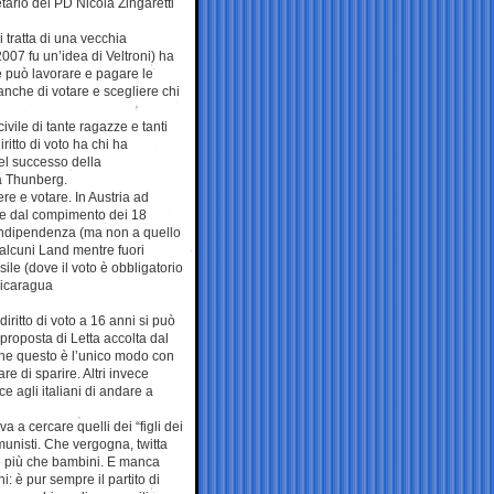
ario del PD Nicola Zingaretti
 tratta di una vecchia
07 fu un’idea di Veltroni) ha
 può lavorare e pagare le
anche di votare e scegliere chi
ivile di tante ragazze e tanti
ritto di voto ha chi ha
del successo della
ta Thunberg.
ere e votare. In Austria ad
rte dal compimento dei 18
’Indipendenza (ma non a quello
 alcuni Land mentre fuori
ile (dove il voto è obbligatorio
Nicaragua
iritto di voto a 16 anni si può
 proposta di Letta accolta dal
 che questo è l’unico modo con
e di sparire. Altri invece
ce agli italiani di andare a
a a cercare quelli dei “figli dei
omunisti. Che vergogna, twitta
o più che bambini. E manca
: è pur sempre il partito di