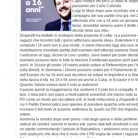
Capo Politico del M5S Di Maio al Segret
passando per Carlo Calenda.
Luigi Di Maio dopo aver ricordato che si
campagna del suo partito (ma già nel 20
affermato che «se a 16 anni un giovane
tasse, dovrebbe almeno avere il diritto 
decide della sua vita».
Zingaretti ha twittato in sostegno della proposta di Letta: «La passione c
ragazzi che incontro tutti i giorni rafforzano questa idea». Estendere il di
compiuto i 16 anni non è una novità , e viene rilanciata oggi alla luce 
mobilitazione mondiale partita dall’esempio dell’attivista svedese Gre
I sedicenni di oggi, dicono in coro i politici, sono maturi per poter decid
esempio possono farlo in tutte le elezioni (l’elettorato passivo però pa
anni). In Scozia gli under 18 hanno potuto votare al Referendum per l
sulla Brexit). In Germania i 16enni possono votare per il Parlamento di
dall’Europa chi ha 16 anni può decidere se votare in Argentina e in Bras
nella fascia d’età tra 18 e 65 anni) ed anche a Cuba, in Ecuador e in 
Quando Salvini voleva dare il voto ai sedicenni
A parole quindi la maggioranza che sostiene il Conte bis è compatta. Il d
fare. L’idea però non piace a molti patrioti sovranisti che hanno visto la
PD come un modo per raccattare voti. In molti rinfacciano a Zingaretti
cui il Partito Democratico può sperare di prendere qualche voto ed evitar
riciclano il leit motiv di qualche settimana fa, quello sul PD che impedis
votare.
Insomma la sinistra dopo aver perso i voti degli operai e delle periferie v
radical de sinistra” perchè in tenera età siamo stati tutti sinistroidi o c
un’utente commentando l’articolo di Repubblica, i sedicenni sono poc
solo qualcuno che dica che è ovvio che il PD voglia far votare i ragazzini