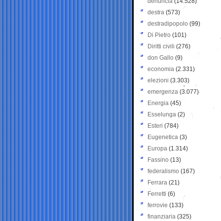
denuncia
(14.528)
destra
(573)
destradipopolo
(99)
Di Pietro
(101)
Diritti civili
(276)
don Gallo
(9)
economia
(2.331)
elezioni
(3.303)
emergenza
(3.077)
Energia
(45)
Esselunga
(2)
Esteri
(784)
Eugenetica
(3)
Europa
(1.314)
Fassino
(13)
federalismo
(167)
Ferrara
(21)
Ferretti
(6)
ferrovie
(133)
finanziaria
(325)