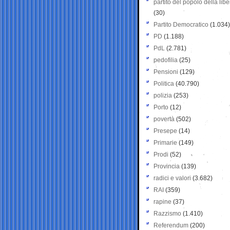
partito del popolo della libe
(30)
Partito Democratico
(1.034)
PD
(1.188)
PdL
(2.781)
pedofilia
(25)
Pensioni
(129)
Politica
(40.790)
polizia
(253)
Porto
(12)
povertà
(502)
Presepe
(14)
Primarie
(149)
Prodi
(52)
Provincia
(139)
radici e valori
(3.682)
RAI
(359)
rapine
(37)
Razzismo
(1.410)
Referendum
(200)