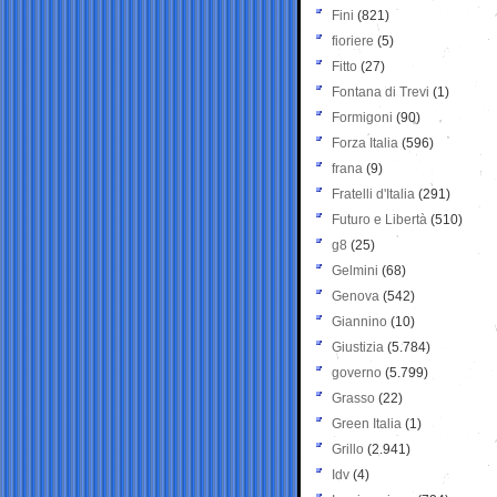
Fini
(821)
fioriere
(5)
Fitto
(27)
Fontana di Trevi
(1)
Formigoni
(90)
Forza Italia
(596)
frana
(9)
Fratelli d'Italia
(291)
Futuro e Libertà
(510)
g8
(25)
Gelmini
(68)
Genova
(542)
Giannino
(10)
Giustizia
(5.784)
governo
(5.799)
Grasso
(22)
Green Italia
(1)
Grillo
(2.941)
Idv
(4)