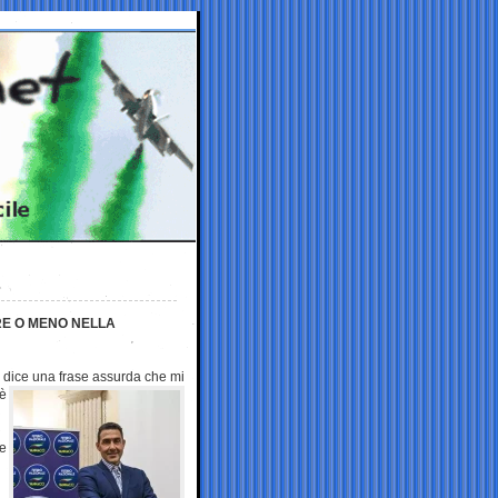
ARE O MENO NELLA
ia dice una
frase assurda che mi
 è
re