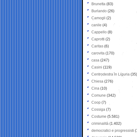
Brunetta
(83)
Burlando
(26)
Camogli
(2)
canile
(4)
Cappello
(8)
Caprotti
(2)
Caritas
(6)
carovita
(170)
casa
(247)
Casini
(119)
Centrodestra in Liguria
(35
Chiesa
(276)
Cina
(10)
Comune
(342)
Coop
(7)
Cossiga
(7)
Costume
(5.581)
criminalità
(1.402)
democratici e progressisti
(