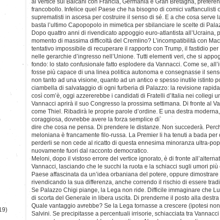
al vertice sui Balcani con Francia, Germania e Gran Bretagna, preferen
francobollo. Infelice quel Paese che ha bisogno di comici vaffanculisti o
suprematisti in ascesa per costruire il senso di sé. E a che cosa serve la
basta l’ultimo Capopopolo in mimetica per sbilanciare le scelte di Pal
Dopo quattro anni di rivendicato appoggio euro-atlantista all’Ucraina,
momento di massima difficoltà del Cremlino? L’incompatibilità con Macr
tentativo impossibile di recuperare il rapporto con Trump, il fastidio per
nelle gerarchie d’ingresso nell’Unione. Tutti elementi veri, che si app
fondo: lo stato confusionale fatto esplodere da Vannacci. Come se, all’
fosse più capace di una linea politica autonoma e consegnasse il sens
non tanto ad una visione, quanto ad un antico e spesso inutile istinto pol
ciambella di salvataggio di ogni furberia di Palazzo: la revisione rapida
così com’è, oggi azzererebbe i candidati di Fratelli d’Italia nei collegi u
Vannacci aprirà il suo Congresso la prossima settimana. Di fronte al 
come Thiel. Ribadirà le proprie parole d’ordine. E una destra moderna
)
coraggiosa, dovrebbe avere la forza semplice di
dire che cosa ne pensa. Di prendere le distanze. Non succederà. Perch
meloniana è francamente filo-russa. La Premier li ha tenuti a bada per
perderli se non cede al ricatto di questa ennesima minoranza ultra-popu
nuovamente fuori dal racconto democratico.
Meloni, dopo il vistoso errore del vertice ignorato, è di fronte all’altern
Vannacci, lasciando che le succhi la ruota e la schiacci sugli umori più 
Paese affascinata da un’idea orbaniana del potere, oppure dimostrare 
rivendicando la sua differenza, anche correndo il rischio di essere tradit
Se Palazzo Chigi piange, la Lega non ride. Difficile immaginare che Luca
di scorta del Generale in libera uscita. Di prenderne il posto alla destra
Quale vantaggio avrebbe? Se la Lega tornasse a crescere (ipotesi non 
19)
Salvini. Se precipitasse a percentuali irrisorie, schiacciata tra Vannacci