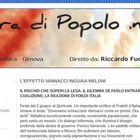
L’EFFETTO VANNACCI INGUAIA MELONI
IL RISCHIO CHE SUPERI LA LEGA. IL DILEMMA SE FARLO ENTR
COALIZIONE, LA REAZIONE DI FORZA ITALIA
Festa del 2 giugno al Quirinale. Un importante politico di Fratelli d’Ital
il.com
rimane in testa. “Dovevamo schiacciare Vannacci come un pinolo. Ora
tardi”. Metafora bucolicamente cruenta, ovviamente paradossale, che
però svela un mondo. Un dialogo informale, che illumina il disagio
profondo della destra di governo. Panico Generale. L’ex addetto milita
dell’ambasciata italiana a Mosca, filo-putiniano per tabulas,
reimigrazionista, pignolo sulla pigmentazione e sui lineamenti non