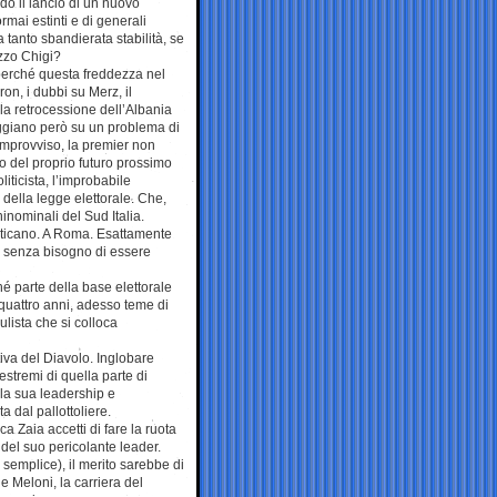
do il lancio di un nuovo
rmai estinti e di generali
 tanto sbandierata stabilità, se
azzo Chigi?
 perché questa freddezza nel
on, i dubbi su Merz, il
 la retrocessione dell’Albania
oggiano però su un problema di
improvviso, la premier non
o del proprio futuro prossimo
iticista, l’improbabile
 della legge elettorale. Che,
ninominali del Sud Italia.
Vaticano. A Roma. Esattamente
, senza bisogno di essere
é parte della base elettorale
 quattro anni, adesso teme di
lista che si colloca
ativa del Diavolo. Inglobare
estremi di quella parte di
la sua leadership e
a dal pallottoliere.
 Zaia accetti di fare la ruota
 del suo pericolante leader.
semplice), il merito sarebbe di
 e Meloni, la carriera del