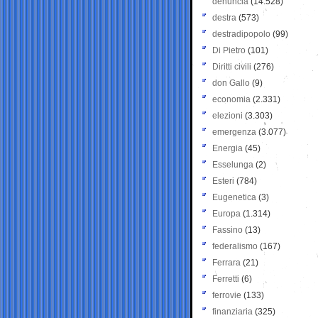
denuncia
(14.528)
destra
(573)
destradipopolo
(99)
Di Pietro
(101)
Diritti civili
(276)
don Gallo
(9)
economia
(2.331)
elezioni
(3.303)
emergenza
(3.077)
Energia
(45)
Esselunga
(2)
Esteri
(784)
Eugenetica
(3)
Europa
(1.314)
Fassino
(13)
federalismo
(167)
Ferrara
(21)
Ferretti
(6)
ferrovie
(133)
finanziaria
(325)