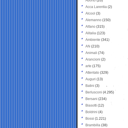
Aborto
(20)
Acca Larentia
(2)
Alcool
(3)
Alemanno
(150)
Alfano
(315)
Alitalia
(123)
Ambiente
(341)
AN
(210)
Animali
(74)
Arancioni
(2)
arte
(175)
Attentato
(329)
Auguri
(13)
Batini
(3)
Berlusconi
(4.295)
Bersani
(234)
Biasotti
(12)
Boldrini
(4)
Bossi
(1.221)
Brambilla
(38)