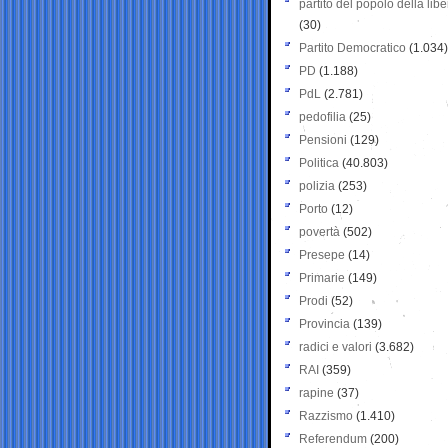
partito del popolo della libe
(30)
Partito Democratico
(1.034)
PD
(1.188)
PdL
(2.781)
pedofilia
(25)
Pensioni
(129)
Politica
(40.803)
polizia
(253)
Porto
(12)
povertà
(502)
Presepe
(14)
Primarie
(149)
Prodi
(52)
Provincia
(139)
radici e valori
(3.682)
RAI
(359)
rapine
(37)
Razzismo
(1.410)
Referendum
(200)