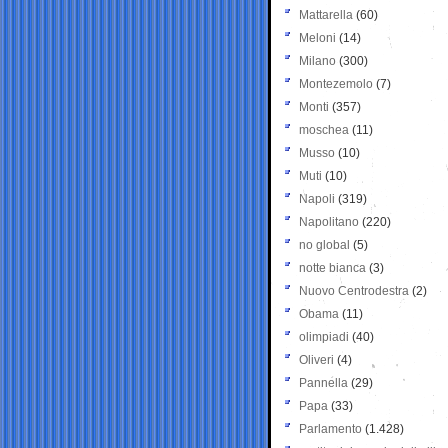
Mattarella
(60)
Meloni
(14)
Milano
(300)
Montezemolo
(7)
Monti
(357)
moschea
(11)
Musso
(10)
Muti
(10)
Napoli
(319)
Napolitano
(220)
no global
(5)
notte bianca
(3)
Nuovo Centrodestra
(2)
Obama
(11)
olimpiadi
(40)
Oliveri
(4)
Pannella
(29)
Papa
(33)
Parlamento
(1.428)