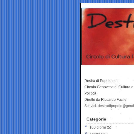
Destra di Popolo.net
Circolo Genovese di Cultura e
Politica
Diretto da Riccardo Fucile
Scrivici: destradipopolo@gma
Categorie
100 giorni
(5)