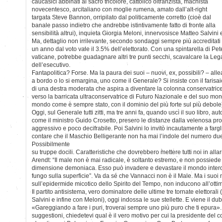
caucasici abbinati al sacro tricolore, cattolico oltranzista, machista
novecentesco, arcitaliano con moglie rumena, amato dall’alt-right
targata Steve Bannon, orripilato dal politicamente corretto (cioè dal
banale passo indietro che andrebbe istintivamente fatto di fronte alla
sensibilità altrui), inquieta Giorgia Meloni, innervosisce Matteo Salvini 
Ma, dettaglio non irrilevante, secondo sondaggi sempre più accreditati 
un anno dal voto vale il 3.5% dell’elettorato. Con una spintarella di Pet
vaticane, potrebbe guadagnare altri tre punti secchi, scavalcare la Lega
dell’esecutivo.
Fantapolitica? Forse. Ma la paura dei suoi – nuovi, ex, possibili? – allea
a bordo o lo si emargina, uno come il Generale? Si insiste con il farisa
di una destra moderata che aspira a diventare la colonna conservatric
verso la barricata ultraconservatrice di Futuro Nazionale e del suo mond
mondo come è sempre stato, con il dominio del più forte sul più debole
Oggi, sul Generale tutti zitti, ma tre anni fa, quando uscì il suo libro, a
come il ministro Guido Crosetto, presero le distanze dalla velenosa pr
aggressivo e poco decifrabile. Poi Salvini lo invitò incautamente a farg
contare che il Maschio Belligerante non ha mai l’indole del numero du
Possibilmente
su truppe docili. Caratteristiche che dovrebbero mettere tutti noi in al
Arendt: “Il male non è mai radicale, è soltanto estremo, e non possiede
dimensione demoniaca. Esso può invadere e devastare il mondo inter
fungo sulla superficie”. Va da sé che Vannacci non è il Male. Ma i suoi
sull’epidermide micotico dello Spirito del Tempo, non inducono all’otti
Il partito antisistema, vero dominatore delle ultime tre tornate elettorali
Salvini e infine con Meloni), oggi indossa le sue stellette. E viene il 
«Gareggiando a fare i puri, troverai sempre uno più puro che ti epura»
suggestioni, chiedetevi qual è il vero motivo per cui la presidente del c