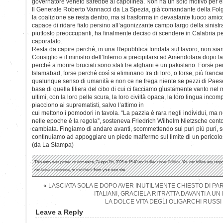
governatore veneto sarebbe al capolinea. Non ha un solo motivo per e
Il Generale Roberto Vannacci da La Spezia, già comandante della Folg
la coalizione se resta dentro, ma si trasforma in devastante fuoco amic
capace di ridare fiato persino all’agonizzante campo largo della sinistr
piuttosto preoccupanti, ha finalmente deciso di scendere in Calabria per
caporalato.
Resta da capire perché, in una Repubblica fondata sul lavoro, non siano
Consiglio e il ministro dell’Interno a precipitarsi ad Amendolara dopo la
perché a morire bruciati sono stati tre afghani e un pakistano. Forse p
Islamabad, forse perché così si eliminano tra di loro, o forse, più fra
qualunque senso di umanità e non ce ne frega niente se pezzi di Paese
base di quella filiera del cibo di cui ci facciamo giustamente vanto nel m
ultimi, con la loro pelle scura, la loro civiltà opaca, la loro lingua inco
piacciono ai suprematisti, salvo l’attimo in
cui mettono i pomodori in tavola. “La pazzia è rara negli individui, ma nei
nelle epoche è la regola”, sosteneva Friedrich Wilhelm Nietzsche cento
cambiata. Fingiamo di andare avanti, scommettendo sui puri più puri, 
continuiamo ad appoggiare un piede malfermo sul limite di un pericolo
(da La Stampa)
This entry was posted on domenica, Giugno 7th, 2026 at 15:40 and is filed under
Politica
. You can follow any respo
can
leave a response
, or
trackback
from your own site.
«
LASCIATA SOLA E DOPO AVER INUTILMENTE CHIESTO DI PA
ITALIANI, GRACIELA RITRATTA DAVANTI A UN
LA DOLCE VITA DEGLI OLIGARCHI RUSSI 
Leave a Reply