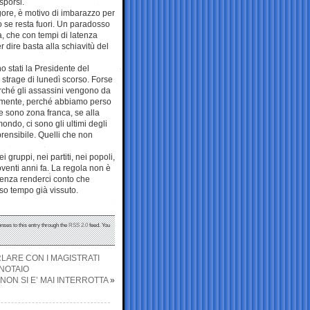
sporsi.
ore, è motivo di imbarazzo per
o se resta fuori. Un paradosso
a, che con tempi di latenza
 dire basta alla schiavitù del
 stati la Presidente del
 strage di lunedì scorso. Forse
erché gli assassini vengono da
ncamente, perché abbiamo perso
 sono zona franca, se alla
ondo, ci sono gli ultimi degli
mprensibile. Quelli che non
 gruppi, nei partiti, nei popoli,
venti anni fa. La regola non è
senza renderci conto che
so tempo già vissuto.
nses to this entry through the
RSS 2.0
feed. You
RLARE CON I MAGISTRATI
 NOTAIO
NON SI E’ MAI INTERROTTA
»