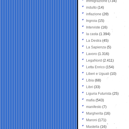
Immigrazione
(734)
indulto
(14)
inflazione
(26)
Ingroia
(15)
Interviste
(16)
la casta
(1.394)
La Destra
(45)
La Sapienza
(5)
Lavoro
(1.316)
LegaNord
(2.411)
Letta Enrico
(154)
Liberi e Uguali
(10)
Libia
(68)
Libri
(33)
Liguria Futurista
(25)
mafia
(543)
manifesto
(7)
Margherita
(16)
Maroni
(171)
Mastella
(16)