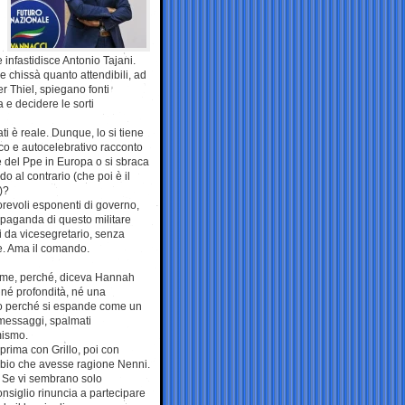
e infastidisce Antonio Tajani.
e chissà quanto attendibili, ad
er Thiel, spiegano fonti
 e decidere le sorti
ti è reale. Dunque, lo si tiene
ico e autocelebrativo racconto
e del Ppe in Europa o si sbraca
o al contrario (che poi è il
)?
utorevoli esponenti di governo,
opaganda di questo militare
li da vicesegretario, senza
e. Ama il comando.
larme, perché, diceva Hannah
 né profondità, né una
o perché si espande come un
 messaggi, spalmati
mismo.
 (prima con Grillo, poi con
dubbio che avesse ragione Nenni.
. Se vi sembrano solo
onsiglio rinuncia a partecipare