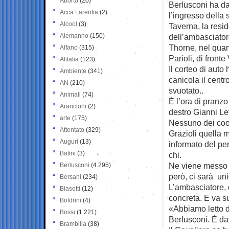
Aborto
(20)
Berlusconi ha d
Acca Larentia
(2)
l’ingresso della 
Alcool
(3)
Taverna, la resi
Alemanno
(150)
dell’ambasciator
Thorne, nel quar
Alfano
(315)
Parioli, di front
Alitalia
(123)
Il corteo di auto 
Ambiente
(341)
canicola il cent
AN
(210)
svuotato..
Animali
(74)
È l’ora di pranzo 
Arancioni
(2)
destro Gianni Let
arte
(175)
Nessuno dei coor
Attentato
(329)
Grazioli quella m
Auguri
(13)
informato del pe
Batini
(3)
chi.
Ne viene messo a
Berlusconi
(4.295)
però, ci sarà un
Bersani
(234)
L’ambasciatore, 
Biasotti
(12)
concreta. E va su
Boldrini
(4)
«Abbiamo letto d
Bossi
(1.221)
Berlusconi. È da
Brambilla
(38)