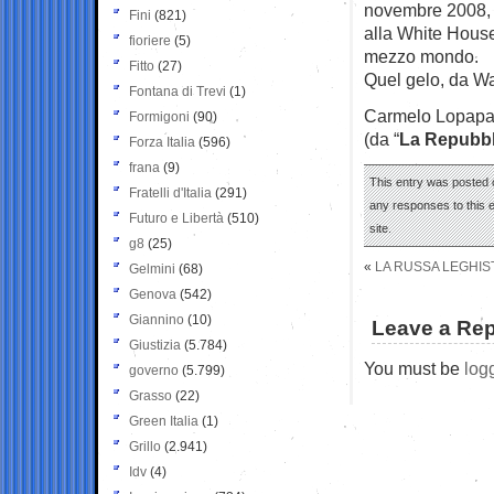
novembre 2008, l
Fini
(821)
alla White House
fioriere
(5)
mezzo mondo.
Fitto
(27)
Quel gelo, da Was
Fontana di Trevi
(1)
Carmelo Lopap
Formigoni
(90)
(da “
La Repubbl
Forza Italia
(596)
frana
(9)
This entry was posted o
Fratelli d'Italia
(291)
any responses to this 
Futuro e Libertà
(510)
site.
g8
(25)
«
LA RUSSA LEGHIS
Gelmini
(68)
Genova
(542)
Giannino
(10)
Leave a Rep
Giustizia
(5.784)
You must be
log
governo
(5.799)
Grasso
(22)
Green Italia
(1)
Grillo
(2.941)
Idv
(4)