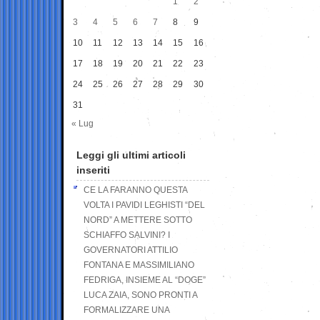
1
2
3
4
5
6
7
8
9
10
11
12
13
14
15
16
17
18
19
20
21
22
23
24
25
26
27
28
29
30
31
« Lug
Leggi gli ultimi articoli
inseriti
CE LA FARANNO QUESTA
VOLTA I PAVIDI LEGHISTI “DEL
NORD” A METTERE SOTTO
SCHIAFFO SALVINI? I
GOVERNATORI ATTILIO
FONTANA E MASSIMILIANO
FEDRIGA, INSIEME AL “DOGE”
LUCA ZAIA, SONO PRONTI A
FORMALIZZARE UNA