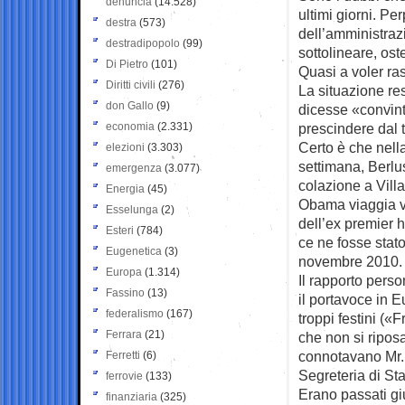
denuncia
(14.528)
ultimi giorni. Pe
destra
(573)
dell’amministraz
destradipopolo
(99)
sottolineare, ost
Di Pietro
(101)
Quasi a voler ras
Diritti civili
(276)
La situazione res
don Gallo
(9)
dicesse «convinto
economia
(2.331)
prescindere dal t
Certo è che nella
elezioni
(3.303)
settimana, Berlus
emergenza
(3.077)
colazione a Vill
Energia
(45)
Obama viaggia ve
Esselunga
(2)
dell’ex premier 
Esteri
(784)
ce ne fosse stat
Eugenetica
(3)
novembre 2010.
Europa
(1.314)
Il rapporto pers
Fassino
(13)
il portavoce in E
federalismo
(167)
troppi festini («
Ferrara
(21)
che non si riposa
connotavano Mr. B
Ferretti
(6)
Segreteria di St
ferrovie
(133)
Erano passati giu
finanziaria
(325)