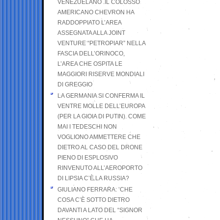
VENEZUELANO .IL COLOSSO
AMERICANO CHEVRON HA
RADDOPPIATO L’AREA
ASSEGNATA ALLA JOINT
VENTURE “PETROPIAR” NELLA
FASCIA DELL’ORINOCO,
L’AREA CHE OSPITA LE
MAGGIORI RISERVE MONDIALI
DI GREGGIO
LA GERMANIA SI CONFERMA IL
VENTRE MOLLE DELL’EUROPA
(PER LA GIOIA DI PUTIN). COME
MAI I TEDESCHI NON
VOGLIONO AMMETTERE CHE
DIETRO AL CASO DEL DRONE
PIENO DI ESPLOSIVO
RINVENUTO ALL’AEROPORTO
DI LIPSIA C’È LA RUSSIA?
GIULIANO FERRARA: ’CHE
COSA C’È SOTTO DIETRO
DAVANTI A LATO DEL “SIGNOR