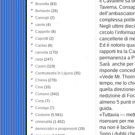
Il Cavaliere sa b
Brunetta
(83)
Taverna. Consape
Burlando
(26)
dell’ambasciator
Camogli
(2)
complessa politic
canile
(4)
Negli ultimi diec
Cappello
(8)
circolo l’informa
cancellerie di m
Caprotti
(2)
Ed è notorio quan
Caritas
(6)
rapporti tra la C
carovita
(170)
permanenza a Pa
casa
(247)
Sarà anche per 
Casini
(119)
risponde conced
Centrodestra in Liguria
(35)
«Vede Mr. Thorne
Chiesa
(276)
tempo, me lo chi
Cina
(10)
quella direzione»
Comune
(342)
riedizione di Forz
Coop
(7)
almeno 5 punti in
guida.
Cossiga
(7)
«Tuttavia — mett
Costume
(5.581)
riservare per me 
criminalità
(1.402)
ma non è facile»
democratici e progressisti
(19)
Sono i dubbi che 