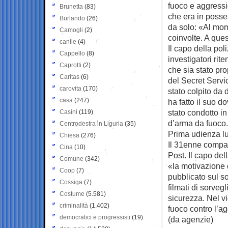
fuoco e aggressi
Brunetta
(83)
che era in posses
Burlando
(26)
da solo: «Al mo
Camogli
(2)
coinvolte. A que
canile
(4)
Il capo della pol
Cappello
(8)
investigatori ri
Caprotti
(2)
che sia stato pr
Caritas
(6)
del Secret Servic
carovita
(170)
stato colpito da 
casa
(247)
ha fatto il suo d
stato condotto in
Casini
(119)
d’arma da fuoco.
Centrodestra in Liguria
(35)
Prima udienza l
Chiesa
(276)
Il 31enne compari
Cina
(10)
Post. Il capo del
Comune
(342)
«la motivazione 
Coop
(7)
pubblicato sul so
Cossiga
(7)
filmati di sorveg
Costume
(5.581)
sicurezza. Nel v
criminalità
(1.402)
fuoco contro l’a
democratici e progressisti
(19)
(da agenzie)