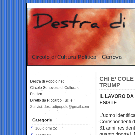
CHI E’ COL
Destra di Popolo.net
TRUMP
Circolo Genovese di Cultura e
Politica
IL LAVORO DA
Diretto da Riccardo Fucile
ESISTE
Scrivici: destradipopolo@gmail.com
L’uomo identific
Categorie
Corrispondenti
d
31 anni, residen
100 giorni
(5)
quanto riporta i