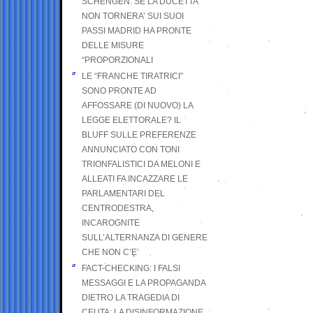
SCHENGEN. SE LA DUCETTA
NON TORNERA’ SUI SUOI
PASSI MADRID HA PRONTE
DELLE MISURE
“PROPORZIONALI
LE “FRANCHE TIRATRICI”
SONO PRONTE AD
AFFOSSARE (DI NUOVO) LA
LEGGE ELETTORALE? IL
BLUFF SULLE PREFERENZE
ANNUNCIATO CON TONI
TRIONFALISTICI DA MELONI E
ALLEATI FA INCAZZARE LE
PARLAMENTARI DEL
CENTRODESTRA,
INCAROGNITE
SULL’ALTERNANZA DI GENERE
CHE NON C’E’
FACT-CHECKING: I FALSI
MESSAGGI E LA PROPAGANDA
DIETRO LA TRAGEDIA DI
CEUTA: LA DISINFORMAZIONE