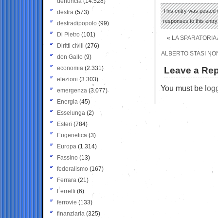
denuncia
(14.528)
This entry was posted o
destra
(573)
responses to this entr
destradipopolo
(99)
Di Pietro
(101)
«
LA SPARATORIA
Diritti civili
(276)
ALBERTO STASI NON
don Gallo
(9)
economia
(2.331)
Leave a Rep
elezioni
(3.303)
You must be
log
emergenza
(3.077)
Energia
(45)
Esselunga
(2)
Esteri
(784)
Eugenetica
(3)
Europa
(1.314)
Fassino
(13)
federalismo
(167)
Ferrara
(21)
Ferretti
(6)
ferrovie
(133)
finanziaria
(325)