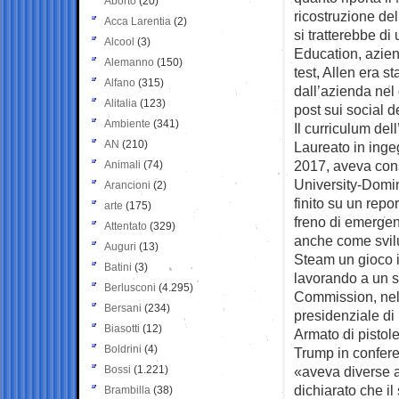
Aborto
(20)
ricostruzione del
Acca Larentia
(2)
si tratterebbe d
Alcool
(3)
Education, azien
Alemanno
(150)
test, Allen era 
Alfano
(315)
dall’azienda ne
Alitalia
(123)
post sui social d
Ambiente
(341)
Il curriculum de
AN
(210)
Laureato in inge
2017, aveva cons
Animali
(74)
University-Domin
Arancioni
(2)
finito su un repo
arte
(175)
freno di emergenz
Attentato
(329)
anche come svilu
Auguri
(13)
Steam un gioco i
Batini
(3)
lavorando a un s
Berlusconi
(4.295)
Commission, nel
Bersani
(234)
presidenziale di
Biasotti
(12)
Armato di pistole
Boldrini
(4)
Trump in confer
Bossi
(1.221)
«aveva diverse ar
dichiarato che il 
Brambilla
(38)