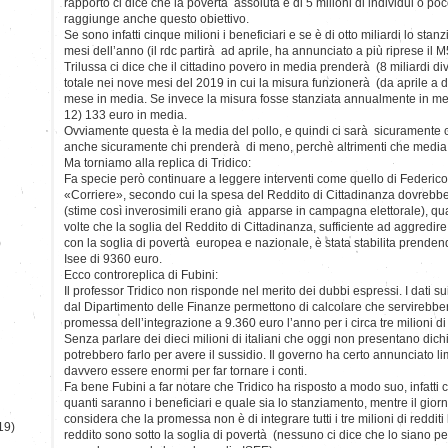
rapporto ci dice che la povertà assoluta è di 5 milioni di individui o poc
raggiunge anche questo obiettivo.
Se sono infatti cinque milioni i beneficiari e se è di otto miliardi lo sta
mesi dell’anno (il rdc partirà ad aprile, ha annunciato a più riprese il 
Trilussa ci dice che il cittadino povero in media prenderà (8 miliardi di
totale nei nove mesi del 2019 in cui la misura funzionerà (da aprile a 
mese in media. Se invece la misura fosse stanziata annualmente in m
12) 133 euro in media.
Ovviamente questa è la media del pollo, e quindi ci sarà sicuramente 
anche sicuramente chi prenderà di meno, perchè altrimenti che media
Ma torniamo alla replica di Tridico:
Fa specie però continuare a leggere interventi come quello di Federic
«Corriere», secondo cui la spesa del Reddito di Cittadinanza dovrebbe 
(stime così inverosimili erano già apparse in campagna elettorale), qu
volte che la soglia del Reddito di Cittadinanza, sufficiente ad aggredire
)
con la soglia di povertà europea e nazionale, è stata stabilita prende
Isee di 9360 euro.
Ecco controreplica di Fubini:
Il professor Tridico non risponde nel merito dei dubbi espressi. I dati s
dal Dipartimento delle Finanze permettono di calcolare che servirebbe
promessa dell’integrazione a 9.360 euro l’anno per i circa tre milioni di 
Senza parlare dei dieci milioni di italiani che oggi non presentano dich
potrebbero farlo per avere il sussidio. Il governo ha certo annunciato l
davvero essere enormi per far tornare i conti.
Fa bene Fubini a far notare che Tridico ha risposto a modo suo, infatti c
quanti saranno i beneficiari e quale sia lo stanziamento, mentre il gior
considera che la promessa non è di integrare tutti i tre milioni di reddit
19)
reddito sono sotto la soglia di povertà (nessuno ci dice che lo siano per