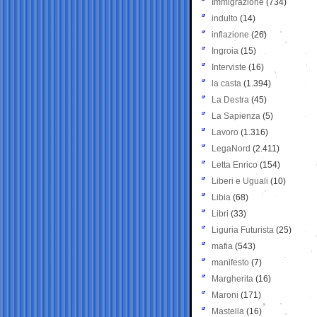
Immigrazione
(734)
indulto
(14)
inflazione
(26)
Ingroia
(15)
Interviste
(16)
la casta
(1.394)
La Destra
(45)
La Sapienza
(5)
Lavoro
(1.316)
LegaNord
(2.411)
Letta Enrico
(154)
Liberi e Uguali
(10)
Libia
(68)
Libri
(33)
Liguria Futurista
(25)
mafia
(543)
manifesto
(7)
Margherita
(16)
Maroni
(171)
Mastella
(16)