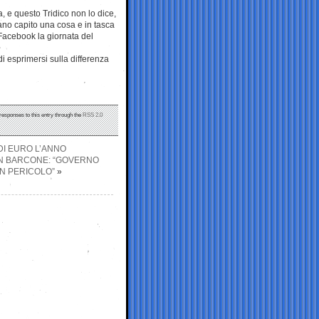
, e questo Tridico non lo dice,
ano capito una cosa e in tasca
 Facebook la giornata del
di esprimersi sulla differenza
 responses to this entry through the
RSS 2.0
 DI EURO L’ANNO
UN BARCONE: “GOVERNO
IN PERICOLO”
»