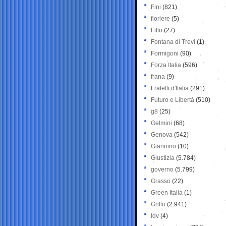
Fini
(821)
fioriere
(5)
Fitto
(27)
Fontana di Trevi
(1)
Formigoni
(90)
Forza Italia
(596)
frana
(9)
Fratelli d'Italia
(291)
Futuro e Libertà
(510)
g8
(25)
Gelmini
(68)
Genova
(542)
Giannino
(10)
Giustizia
(5.784)
governo
(5.799)
Grasso
(22)
Green Italia
(1)
Grillo
(2.941)
Idv
(4)