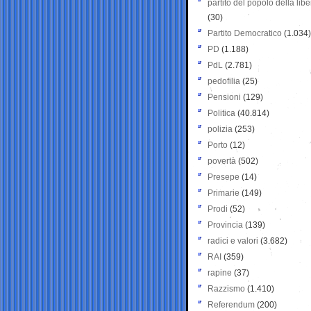
partito del popolo della libe
(30)
Partito Democratico
(1.034)
PD
(1.188)
PdL
(2.781)
pedofilia
(25)
Pensioni
(129)
Politica
(40.814)
polizia
(253)
Porto
(12)
povertà
(502)
Presepe
(14)
Primarie
(149)
Prodi
(52)
Provincia
(139)
radici e valori
(3.682)
RAI
(359)
rapine
(37)
Razzismo
(1.410)
Referendum
(200)