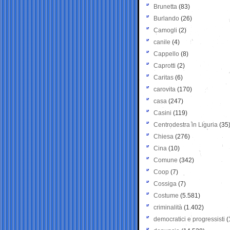
Brunetta
(83)
Burlando
(26)
Camogli
(2)
canile
(4)
Cappello
(8)
Caprotti
(2)
Caritas
(6)
carovita
(170)
casa
(247)
Casini
(119)
Centrodestra in Liguria
(35
Chiesa
(276)
Cina
(10)
Comune
(342)
Coop
(7)
Cossiga
(7)
Costume
(5.581)
criminalità
(1.402)
democratici e progressisti
(