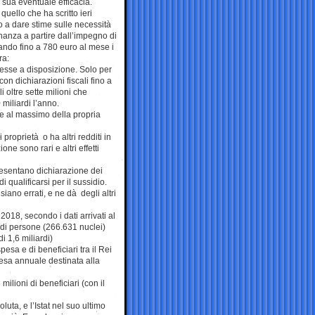
a sua eventuale efficacia.
quello che ha scritto ieri
o a dare stime sulle necessità
dinanza a partire dall’impegno di
ando fino a 780 euro al mese i
ra:
messe a disposizione. Solo per
 con dichiarazioni fiscali fino a
i oltre sette milioni che
miliardi l’anno.
re al massimo della propria
proprietà o ha altri redditi in
ne sono rari e altri effetti
presentano dichiarazione dei
 qualificarsi per il sussidio.
iano errati, e ne dà degli altri
2018, secondo i dati arrivati al
 di persone (266.631 nuclei)
i 1,6 miliardi)
esa e di beneficiari tra il Rei
spesa annuale destinata alla
 milioni di beneficiari (con il
uta, e l’Istat nel suo ultimo