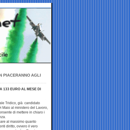
ON PIACERANNO AGLI
 FA 133 EURO AL MESE DI
ale Tridico, già candidato
i Maio al ministero del Lavoro,
onsente di mettere in chiaro i
nza.
imare al massimo quanto
ti diritto, ovvero il vero