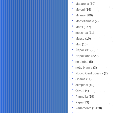
Mattarella
(60)
Meloni
(14)
Milano
(300)
Montezemolo
(7)
Monti
(357)
moschea
(11)
Musso
(10)
Muti
(10)
Napoli
(319)
Napolitano
(220)
no global
(5)
notte bianca
(3)
Nuovo Centrodestra
(2)
Obama
(11)
olimpiadi
(40)
Oliveri
(4)
Pannella
(29)
Papa
(33)
Parlamento
(1.428)