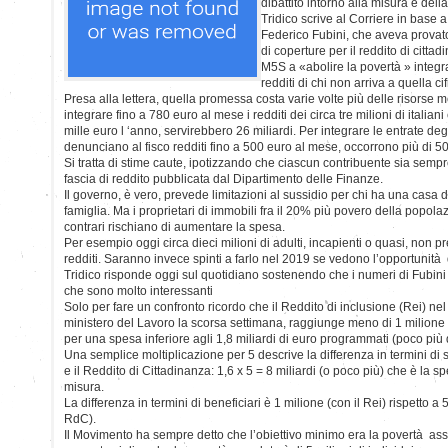
dibattito intorno alla misura e dell
Tridico scrive al Corriere in base a 
Federico Fubini, che aveva provat
di coperture per il reddito di citta
M5S a «abolire la povertà » integr
redditi di chi non arriva a quella cif
Presa alla lettera, quella promessa costa varie volte più delle risorse 
integrare fino a 780 euro al mese i redditi dei circa tre milioni di italiani
mille euro l ‘anno, servirebbero 26 miliardi. Per integrare le entrate degl
denunciano al fisco redditi fino a 500 euro al mese, occorrono più di 50 
Si tratta di stime caute, ipotizzando che ciascun contribuente sia semp
fascia di reddito pubblicata dal Dipartimento delle Finanze.
Il governo, è vero, prevede limitazioni al sussidio per chi ha una casa di 
famiglia. Ma i proprietari di immobili fra il 20% più povero della popolazio
contrari rischiano di aumentare la spesa.
Per esempio oggi circa dieci milioni di adulti, incapienti o quasi, non 
redditi. Saranno invece spinti a farlo nel 2019 se vedono l’opportunità di
Tridico risponde oggi sul quotidiano sostenendo che i numeri di Fubini s
che sono molto interessanti
Solo per fare un confronto ricordo che il Reddito di inclusione (Rei) nel 
ministero del Lavoro la scorsa settimana, raggiunge meno di 1 milione
per una spesa inferiore agli 1,8 miliardi di euro programmati (poco più d
Una semplice moltiplicazione per 5 descrive la differenza in termini di sp
e il Reddito di Cittadinanza: 1,6 x 5 = 8 miliardi (o poco più) che è la 
misura.
La differenza in termini di beneficiari è 1 milione (con il Rei) rispetto a 5
RdC).
Il Movimento ha sempre detto che l’obiettivo minimo era la povertà assol