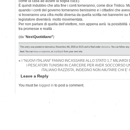
come la casa ad alzare la soglia ISEE).
È quindi indubbio che alla fine i conti torneranno, come dice Tridico. Ma
quando i conti del governo torneranno benissimo e i cittadini che avev
si troveranno una cifra molto diversa da quella scritta nei bannerini su
legislatore diventerà molto movimentata.
Per non parlare di quella dell’elettore, non appena avrà la possibilità 
tra promesse e realtà .
(da “
NextQuotidiano”
)
This entry was posted on domenica, Novembre 4th, 2018 at 15:21 and is filed under
denuncia
. You can follow any
feed. You can
leave a response
, or
trackback
from your own site.
«
I “NUOVI ITALIANI” FANNO INCASSARE ALLO STATO 1,7 MILIARDI
I PESCATORI TUNISINI IN CARCERE PER AVER SOCCORSO 
ITALIANO RAZZISTA, INDEGNO NON AIIUTARE CHI E’ 
Leave a Reply
You must be
logged in
to post a comment.