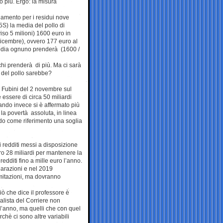
o più. Ergo: la misura
nziamento per i residui nove
M5S) la media del pollo di
viso 5 milioni) 1600 euro in
dicembre), ovvero 177 euro al
edia ognuno prenderà (1600 /
chi prenderà di più. Ma ci sarà
 del pollo sarebbe?
o Fubini del 2 novembre sul
essere di circa 50 miliardi
ando invece si è affermato più
 la povertà assoluta, in linea
ndo come riferimento una soglia
ui redditi messi a disposizione
ro 28 miliardi per mantenere la
redditi fino a mille euro l’anno.
iarazioni e nel 2019
imitazioni, ma dovranno
iò che dice il professore è
nalista del Corriere non
i l’anno, ma quelli che con quel
chè ci sono altre variabili