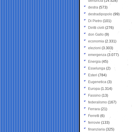
denuncia
(14.528)
destra
(573)
destradipopolo
(99)
Di Pietro
(101)
Diritti civili
(276)
don Gallo
(9)
economia
(2.331)
elezioni
(3.303)
emergenza
(3.077)
Energia
(45)
Esselunga
(2)
Esteri
(784)
Eugenetica
(3)
Europa
(1.314)
Fassino
(13)
federalismo
(167)
Ferrara
(21)
Ferretti
(6)
ferrovie
(133)
finanziaria
(325)