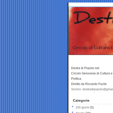
Destra di Popolo.net
Circolo Genovese di Cultura e
Politica
Diretto da Riccardo Fucile
Scrivici: destradipopolo@gma
Categorie
100 giorni
(5)