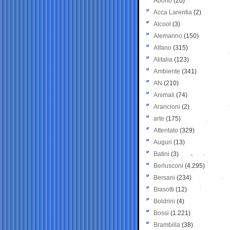
Aborto
(20)
Acca Larentia
(2)
Alcool
(3)
Alemanno
(150)
Alfano
(315)
Alitalia
(123)
Ambiente
(341)
AN
(210)
Animali
(74)
Arancioni
(2)
arte
(175)
Attentato
(329)
Auguri
(13)
Batini
(3)
Berlusconi
(4.295)
Bersani
(234)
Biasotti
(12)
Boldrini
(4)
Bossi
(1.221)
Brambilla
(38)