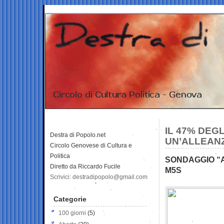
IL 47% DEG
Destra di Popolo.net
UN’ALLEANZ
Circolo Genovese di Cultura e
Politica
SONDAGGIO “A
Diretto da Riccardo Fucile
M5S
Scrivici: destradipopolo@gmail.com
Categorie
100 giorni
(5)