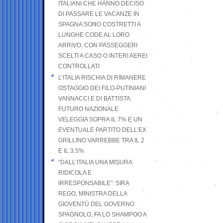
ITALIANI CHE HANNO DECISO
DI PASSARE LE VACANZE IN
SPAGNA SONO COSTRETTI A
LUNGHE CODE AL LORO
ARRIVO, CON PASSEGGERI
SCELTI A CASO O INTERI AEREI
CONTROLLATI
L’ITALIA RISCHIA DI RIMANERE
OSTAGGIO DEI FILO-PUTINIANI
VANNACCI E DI BATTISTA.
FUTURO NAZIONALE
VELEGGIA SOPRA IL 7% E UN
EVENTUALE PARTITO DELL’EX
GRILLINO VARREBBE TRA IL 2
E IL 3.5%
“DALL’ITALIA UNA MISURA
RIDICOLA E
IRRESPONSABILE”: SIRA
REGO, MINISTRA DELLA
GIOVENTÙ DEL GOVERNO
SPAGNOLO, FA LO SHAMPOO A