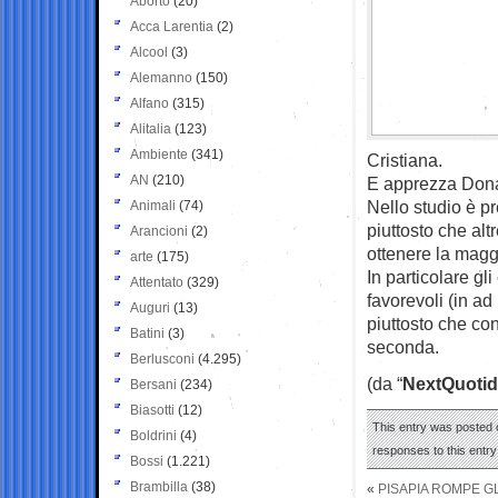
Aborto
(20)
Acca Larentia
(2)
Alcool
(3)
Alemanno
(150)
Alfano
(315)
Alitalia
(123)
Ambiente
(341)
Cristiana.
AN
(210)
E apprezza Donald
Nello studio è p
Animali
(74)
piuttosto che alt
Arancioni
(2)
ottenere la magg
arte
(175)
In particolare gl
Attentato
(329)
favorevoli (in ad
Auguri
(13)
piuttosto che co
Batini
(3)
seconda.
Berlusconi
(4.295)
(da “
NextQuotid
Bersani
(234)
Biasotti
(12)
This entry was posted 
Boldrini
(4)
responses to this entr
Bossi
(1.221)
Brambilla
(38)
«
PISAPIA ROMPE GL