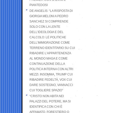
PIANTEDOSI
DE ANGELIS: “LA RISPOSTA DI
GIORGIA MELONI A PEDRO
SANCHEZ SI COMPRENDE
SOLO CON LA LENTE
DELL’IDEOLOGIA E DEL
CALCOLO: LE POLITICHE
DELL’IMMIGRAZIONE COME
TERRENO IDENTITARIO SU CUI
RIBADIRE L’APPARTENENZA
AL MONDO MAGA E COME
CONTINUAZIONE DELLA
POLITICA INTERNA CON ALTRI
MEZZI. INSOMMA, TRUMP CUI
RIBADIRE FEDELTÀ, VOX CUI
DARE SOSTEGNO, VANNACCI
CUI TOGLIERE SPAZIO”
“CRISTO NON ABITA NEI
PALAZZI DEL POTERE, MA SI
IDENTIFICA CON CHI È
AFFAMATO, FORESTIERO O