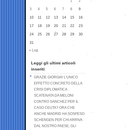
1
2
3
4
5
6
7
8
9
10
11
12
13
14
15
16
17
18
19
20
21
22
23
24
25
26
27
28
29
30
31
« Lug
Leggi gli ultimi articoli
inseriti
GRAZIE GIORGIA! L’UNICO
EFFETTO CONCRETO DELLA
CRISI DIPLOMATICA
SCATENATA DA MELONI
CONTRO SANCHEZ PER IL
CASO CEUTA? ORA CHE
ANCHE MADRID HA SOSPESO
SCHENGEN PER CHI ARRIVA
DAL NOSTRO PAESE, GLI