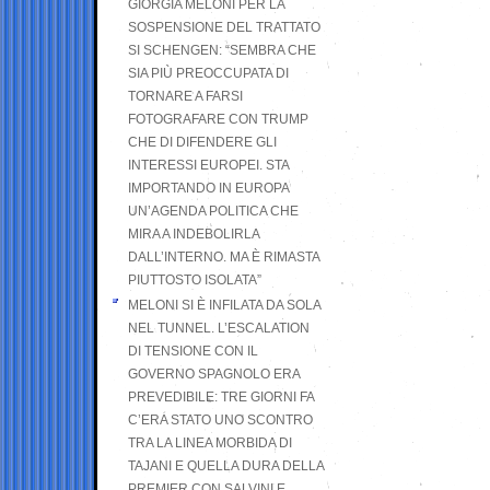
GIORGIA MELONI PER LA
SOSPENSIONE DEL TRATTATO
SI SCHENGEN: “SEMBRA CHE
SIA PIÙ PREOCCUPATA DI
TORNARE A FARSI
FOTOGRAFARE CON TRUMP
CHE DI DIFENDERE GLI
INTERESSI EUROPEI. STA
IMPORTANDO IN EUROPA
UN’AGENDA POLITICA CHE
MIRA A INDEBOLIRLA
DALL’INTERNO. MA È RIMASTA
PIUTTOSTO ISOLATA”
MELONI SI È INFILATA DA SOLA
NEL TUNNEL. L’ESCALATION
DI TENSIONE CON IL
GOVERNO SPAGNOLO ERA
PREVEDIBILE: TRE GIORNI FA
C’ERA STATO UNO SCONTRO
TRA LA LINEA MORBIDA DI
TAJANI E QUELLA DURA DELLA
PREMIER CON SALVINI E