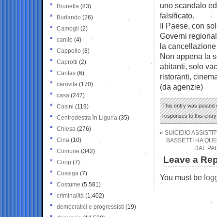
uno scandalo ed 
Brunetta
(83)
falsificato.
Burlando
(26)
Il Paese, con sol
Camogli
(2)
Governi regional
canile
(4)
la cancellazione d
Cappello
(8)
Non appena la so
Caprotti
(2)
abitanti, solo va
Caritas
(6)
ristoranti, cinem
carovita
(170)
(da agenzie)
casa
(247)
This entry was posted 
Casini
(119)
responses to this entr
Centrodestra in Liguria
(35)
Chiesa
(276)
«
SUICIDIO ASSISTI
Cina
(10)
BASSETTI HA QU
DAL PA
Comune
(342)
Leave a Rep
Coop
(7)
Cossiga
(7)
You must be
log
Costume
(5.581)
criminalità
(1.402)
democratici e progressisti
(19)