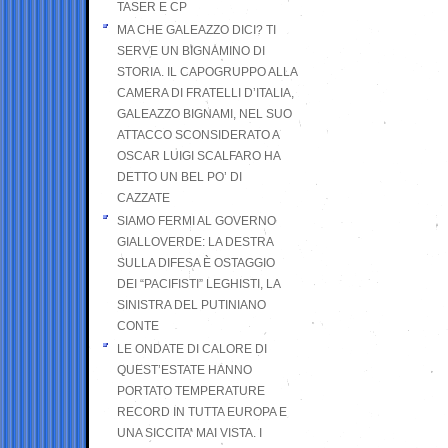
TASER E CP
MA CHE GALEAZZO DICI? TI
SERVE UN BIGNAMINO DI
STORIA. IL CAPOGRUPPO ALLA
CAMERA DI FRATELLI D’ITALIA,
GALEAZZO BIGNAMI, NEL SUO
ATTACCO SCONSIDERATO A
OSCAR LUIGI SCALFARO HA
DETTO UN BEL PO’ DI
CAZZATE
SIAMO FERMI AL GOVERNO
GIALLOVERDE: LA DESTRA
SULLA DIFESA È OSTAGGIO
DEI “PACIFISTI” LEGHISTI, LA
SINISTRA DEL PUTINIANO
CONTE
LE ONDATE DI CALORE DI
QUEST’ESTATE HANNO
PORTATO TEMPERATURE
RECORD IN TUTTA EUROPA E
UNA SICCITA’ MAI VISTA. I