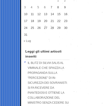
1
2
3
4
5
6
7
8
9
10
11
12
13
14
15
16
17
18
19
20
21
22
23
24
25
26
27
28
29
30
31
« Lug
Leggi gli ultimi articoli
inseriti
IL BLITZ DI SILVIA SALIS AL
VIMINALE CHE SPIAZZA LA
PROPAGANDA SULLA
“PERCEZIONE” DI IN-
SICUREZZA DEI SOVRANISTI:
SI FA RICEVERE DA
PIANTEDOSI E OTTIENE LA
COLLABORAZIONE DEL
MINISTRO SENZA CEDERE SU