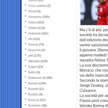
Aborto
(20)
Acca Larentia
(2)
Alcool
(3)
Alemanno
(150)
Alfano
(315)
Alitalia
(123)
Ma c’è di più: pe
Ambiente
(341)
società ha decis
AN
(210)
dall’edizione dom
venire sanziona
Animali
(74)
Il giovane 26enn
Arancioni
(2)
appena martedì s
arte
(175)
squadra Niklas S
Attentato
(329)
La sua decisione
Auguri
(13)
Monaco, che risch
Batini
(3)
via della manca
Berlusconi
(4.295)
Secondo la stamp
Bersani
(234)
Serge Gnabry, J
Biasotti
(12)
Cuisance.
Boldrini
(4)
La società per a
Bossi
(1.221)
Paese però cresce
Werder Brema Ma
Brambilla
(38)