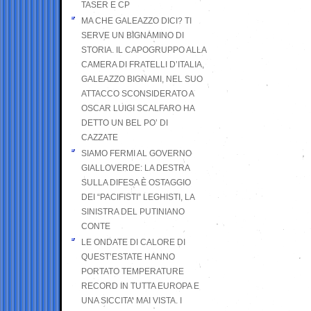
TASER E CP
MA CHE GALEAZZO DICI? TI
SERVE UN BIGNAMINO DI
STORIA. IL CAPOGRUPPO ALLA
CAMERA DI FRATELLI D’ITALIA,
GALEAZZO BIGNAMI, NEL SUO
ATTACCO SCONSIDERATO A
OSCAR LUIGI SCALFARO HA
DETTO UN BEL PO’ DI
CAZZATE
SIAMO FERMI AL GOVERNO
GIALLOVERDE: LA DESTRA
SULLA DIFESA È OSTAGGIO
DEI “PACIFISTI” LEGHISTI, LA
SINISTRA DEL PUTINIANO
CONTE
LE ONDATE DI CALORE DI
QUEST’ESTATE HANNO
PORTATO TEMPERATURE
RECORD IN TUTTA EUROPA E
UNA SICCITA’ MAI VISTA. I