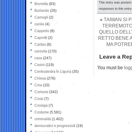
This entry was posted o
Brunetta
(83)
responses to this entr
Burlando
(26)
Camogli
(2)
«
TAIWAN SI 
canile
(4)
TERREMOTO C
Cappello
(8)
QUELLO DELL’
RETTO BENE AL
Caprotti
(2)
MA POTREB
Caritas
(6)
carovita
(170)
Leave a Rep
casa
(247)
Casini
(119)
You must be
log
Centrodestra in Liguria
(35)
Chiesa
(276)
Cina
(10)
Comune
(342)
Coop
(7)
Cossiga
(7)
Costume
(5.581)
criminalità
(1.402)
democratici e progressisti
(19)