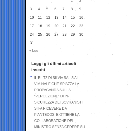
1
2
3
4
5
6
7
8
9
10
11
12
13
14
15
16
17
18
19
20
21
22
23
24
25
26
27
28
29
30
31
« Lug
Leggi gli ultimi articoli
inseriti
IL BLITZ DI SILVIA SALIS AL
VIMINALE CHE SPIAZZA LA
PROPAGANDA SULLA
“PERCEZIONE” DI IN-
SICUREZZA DEI SOVRANISTI:
SI FA RICEVERE DA
PIANTEDOSI E OTTIENE LA
COLLABORAZIONE DEL
MINISTRO SENZA CEDERE SU