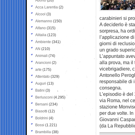
Aborto
(20)
Acca Larentia
(2)
Alcool
(3)
carabinieri si pr
Alemanno
(150)
A deciderlo è sta
Alfano
(315)
sorpresa, ha ordi
Alitalia
(123)
l’applicazione d
Ambiente
(341)
giorni di reclusi
AN
(210)
un grado superior
L’appuntato avev
Animali
(74)
alla prova, ma il
Arancioni
(2)
vicebrigadiere, c
arte
(175)
Antonello Perogli
Attentato
(329)
responsabile di i
Auguri
(13)
consegna.
Batini
(3)
L’episodio è del
Berlusconi
(4.295)
via Roma, nel cen
Bersani
(234)
stazione Monviso
Biasotti
(12)
per due volte. In
Boldrini
(4)
Giovanni Caspan
Bossi
(1.221)
(da La Repubbli
Brambilla
(38)