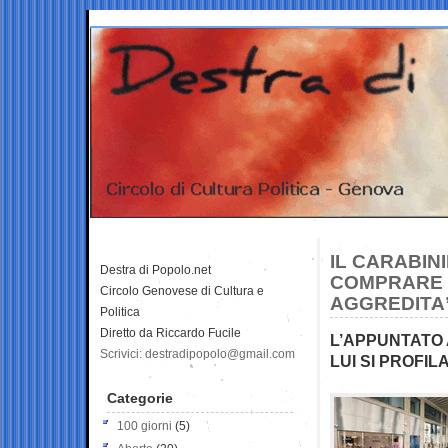
IL CARABIN
Destra di Popolo.net
COMPRARE L
Circolo Genovese di Cultura e
AGGREDITA”
Politica
Diretto da Riccardo Fucile
L’APPUNTATO 
Scrivici: destradipopolo@gmail.com
LUI SI PROFI
Categorie
100 giorni
(5)